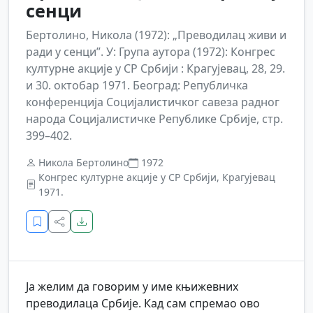
сенци
Бертолино, Никола (1972): „Преводилац живи и
ради у сенци”. У: Група аутора (1972): Конгрес
културне акције у СР Србији : Крагујевац, 28, 29.
и 30. октобар 1971. Београд: Републичка
конференција Социјалистичког савеза радног
народа Социјалистичке Републике Србије, стр.
399–402.
Никола Бертолино
1972
Конгрес културне акције у СР Србији, Крагујевац
1971.
Ја желим да говорим у име књижевних
преводилаца Србије. Кад сам спремао ово