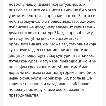
новост у нашој издавачкој ситуацији, али
питамо се зашто се на исти начин не би могло
учинити нешто и за преводилаштво. Зашто се
не би стимулисало и преводилаштво, односно
публиковање досад непреведених капиталних
дела светске литературе? Кад је превођење у
питању, могућна је чак и систематска,
организована акција. Може се установити која
су то велика дела страних књижевности која
још увек недостају нашој култури, и за њих се,
путем конкурса, могу наћи преводиоци који би
по својим креативним могућностима били
дорасли великим страним ауторима. Био би то
један охрабрујући корак који би, после више
година стагнације и назадовања, обећавао
повољну промену климе око књижевног
преводилаштва.