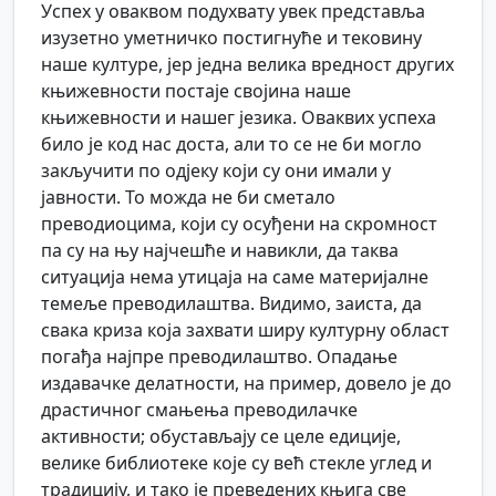
Успех у оваквом подухвату увек представља
изузетно уметничко постигнуће и тековину
наше културе, јер једна велика вредност других
књижевности постаје својина наше
књижевности и нашег језика. Оваквих успеха
било је код нас доста, али то се не би могло
закључити по одјеку који су они имали у
јавности. То можда не би сметало
преводиоцима, који су осуђени на скромност
па су на њу најчешће и навикли, да таква
ситуација нема утицаја на саме материјалне
темеље преводилаштва. Видимо, заиста, да
свака криза која захвати ширу културну област
погађа најпре преводилаштво. Опадање
издавачке делатности, на пример, довело је до
драстичног смањења преводилачке
активности; обустављају се целе едиције,
велике библиотеке које су већ стекле углед и
традицију, и тако је преведених књига све