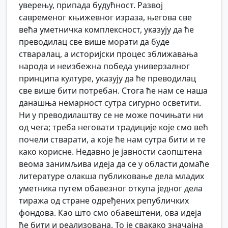
уверењу, припада будућност. Развој
савременог књижевног израза, његова све
већа уметничка комплексност, указују да ће
преводилац све више морати да буде
стваралац, а историјски процес зближавања
народа и неизбежна победа универзалног
принципа културе, указују да ће преводилац
све више бити потребан. Стога ће нам се наша
данашња немарност сутра сигурно осветити.
Ни у преводилаштву се не може почињати ни
од чега; треба неговати традиције које смо већ
почели стварати, а које ће нам сутра бити и те
како корисне. Недавно је јавности саопштена
веома занимљива идеја да се у области домаће
литературе олакша публиковање дела младих
уметника путем обавезног откупа једног дела
тиража од стране одређених републичких
фондова. Као што смо обавештени, ова идеја
ће бити и реализована. То је свакако значајна