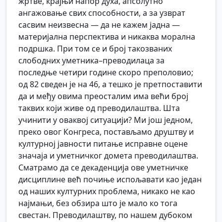
жртве, крајњи напор духа, апсолутно
ангажовање свих способности, а за узврат
сасвим неизвесна — да не кажем јадна —
материјална перспектива и никаква морална
подршка. При том се и број такозваних
слободних уметника–преводилаца за
последње четири године скоро преполовио;
од 82 сведен је на 46, а тешко је претпоставити
да и међу овима преосталим има већи број
таквих који живе од преводилаштва. Шта
учинити у оваквој ситуацији? Ми још једном,
преко овог Конгреса, постављамо друштву и
културној јавности питање исправне оцене
значаја и уметничког домета преводилаштва.
Сматрамо да се декаденција ове уметничке
дисциплине већ почиње испољавати као један
од наших културних проблема, никако не као
најмањи, без обзира што је мало ко тога
свестан. Преводилаштву, по нашем дубоком