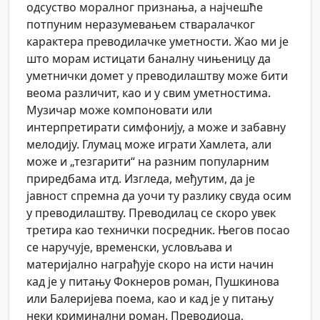
одсуство моралног признања, а најчешће
потпуним неразумевањем стваралачког
карактера преводилачке уметности. Жао ми је
што морам истицати баналну чињеницу да
уметнички домет у преводилаштву може бити
веома различит, као и у свим уметностима.
Музичар може компоновати или
интерпретирати симфонију, а може и забавну
мелодију. Глумац може играти Хамлета, али
може и „тезгарити“ на разним популарним
приредбама итд. Изгледа, међутим, да је
јавност спремна да уочи ту разлику свуда осим
у преводилаштву. Преводилац се скоро увек
третира као технички посредник. Његов посао
се наручује, временски, условљава и
материјално награђује скоро на исти начин
кад је у питању Фокнеров роман, Пушкинова
или Балеријева поема, као и кад је у питању
неки криминални роман. Преводиоца,