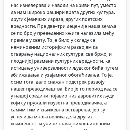
нас изневерава и наводи на криви пут, уместо
да нам широко рашири врата других култура,
других језичких израза, других поетских
вредности. Пре две–три деценије наша земља
се по броју преведених књига налазила међу
првима у свету. То је било у складу са
неминовним историјским развојем ка
отварању националних култура, све бржој и
плоднијој размени културних вредности, ка
истицању универзалности људског бића путем
зближавања и узајамног обогаћивања. То је,
осим тога, дало снажан подстрек развоју
нашег преводилаштва. Био је то период кад се
у нашој средини појавио низ даровитих људи
који су пружали изузетна преводилачка, а
самим тим и књижевна остварења, јер су
успели да многа велика дела других
књижевности учине значајним књижевним