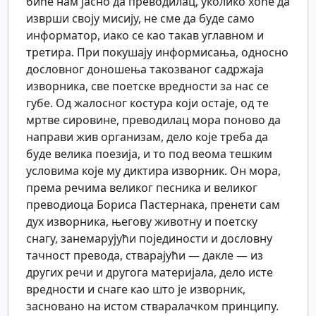
биће нам јасно да преводилац, уколико хоће да
изврши своју мисију, не сме да буде само
информатор, иако се као такав углавном и
третира. При покушају информисања, односно
дословног доношења такозваног садржаја
изворника, све поетске вредности за нас се
губе. Од жалосног костура који остаје, од те
мртве сировине, преводилац мора поново да
направи жив организам, дело које треба да
буде велика поезија, и то под веома тешким
условима које му диктира изворник. Он мора,
према речима великог песника и великог
преводиоца Бориса Пастернака, пренети сам
дух изворника, његову животну и поетску
снагу, занемарујући појединости и дословну
тачност превода, стварајући — дакле — из
других речи и другога материјала, дело исте
вредности и снаге као што је изворник,
засновано на истом стваралачком принципу.