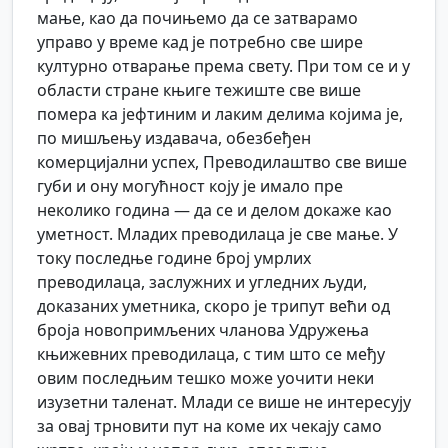
мање, као да почињемо да се затварамо
управо у време кад је потребно све шире
културно отварање према свету. При том се и у
области стране књиге тежиште све више
помера ка јефтиним и лаким делима којима је,
по мишљењу издавача, обезбеђен
комерцијални успех, Преводилаштво све више
губи и ону могућност коју је имало пре
неколико година — да се и делом докаже као
уметност. Младих преводилаца је све мање. У
току последње године број умрлих
преводилаца, заслужних и угледних људи,
доказаних уметника, скоро је трипут већи од
броја новопримљених чланова Удружења
књижевних преводилаца, с тим што се међу
овим последњим тешко може уочити неки
изузетни таленат. Млади се више не интересују
за овај трновити пут на коме их чекају само