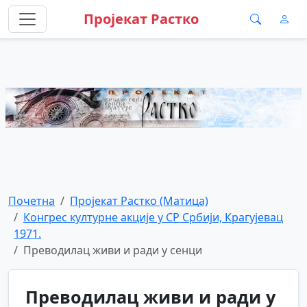
Пројекат Растко
Почетна
Пројекат Растко (Матица)
Конгрес културне акције у СР Србији, Крагујевац
1971.
Преводилац живи и ради у сенци
Преводилац живи и ради у