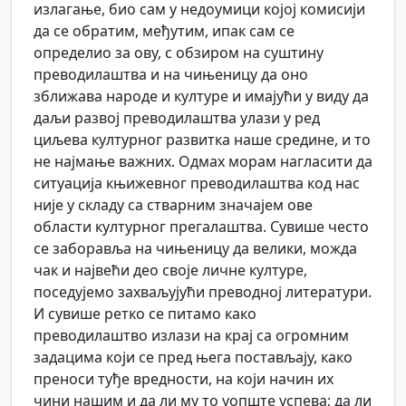
излагање, био сам у недоумици којој комисији
да се обратим, међутим, ипак сам се
определио за ову, с обзиром на суштину
преводилаштва и на чињеницу да оно
зближава народе и културе и имајући у виду да
даљи развој преводилаштва улази у ред
циљева културног развитка наше средине, и то
не најмање важних. Одмах морам нагласити да
ситуација књижевног преводилаштва код нас
није у складу са стварним значајем ове
области културног прегалаштва. Сувише често
се заборавља на чињеницу да велики, можда
чак и највећи део своје личне културе,
поседујемо захваљујући преводној литератури.
И сувише ретко се питамо како
преводилаштво излази на крај са огромним
задацима који се пред њега постављају, како
преноси туђе вредности, на који начин их
чини нашим и да ли му то уопште успева; да ли