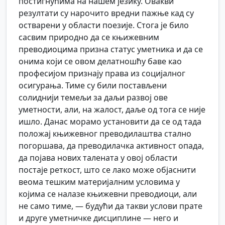
постигнућима на нашем језику. Овакви
резултати су нарочито вредни пажње кад су
остварени у области поезије. Стога је било
сасвим природно да се књижевним
преводиоцима призна статус уметника и да се
онима који се овом делатношћу баве као
професијом признају права из социјалног
осигурања. Тиме су били постављени
солиднији темељи за даљи развој ове
уметности, али, на жалост, даље од тога се није
ишло. Данас морамо установити да се од тада
положај књижевног преводилаштва стално
погоршава, да преводилачка активност опада,
да појава нових талената у овој области
постаје реткост, што се лако може објаснити
веома тешким материјалним условима у
којима се налазе књижевни преводиоци, али
не само тиме, — будући да такви услови прате
и друге уметничке дисциплине — него и