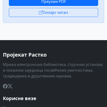
Преузми PDF
Онлајн читач
Пројекат Растко
Мрежа електронских библиотека, стручних установа
и локалних заједница посвећених уметностима,
традицијама и друштвеним наукама.
Корисне везе