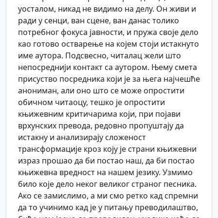
уосталом, никад не видимо на делу. Он живи и
ради у сенци, ван сцене, ван данас толико
потребног фокуса јавности, и пружа своје дело
као готово остварење на којем стоји истакнуто
име аутора. Подсвесно, читалац жели што
непосреднији контакт са аутором. Њему смета
присуство посредника који је за њега најчешће
анониман, али оно што се може опростити
обичном читаоцу, тешко је опростити
књижевним критичарима који, при појави
врхунских превода, редовно пропуштају да
истакну и анализирају сложеност
трансформације кроз коју је страни књижевни
израз прошао да би постао наш, да би постао
књижевна вредност на нашем језику. Узмимо
било које дело неког великог страног песника.
Ако се замислимо, а ми смо ретко кад спремни
да то учинимо кад је у питању преводилаштво,