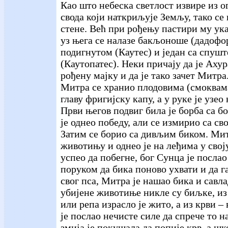
Као што небеска светлост извире из 
свода који наткриљује Земљу, тако се
стене. Већ при рођењу пастири му ук
уз њега се налазе бакљоноше (дадофори
подигнутом (Каутес) и један са спу
(Каутопатес). Неки причају да је Ах
рођену мајку и да је тако зачет Митра
Митра се хранио плодовима (смоквама
главу фригијску капу, а у руке је узео
Први његов подвиг била је борба са 
је однео победу, али се измирио са с
Затим се борио са дивљим биком. Мит
животињу и однео је на леђима у своју
успео да побегне, бог Сунца је послао
поруком да бика поново ухвати и да га
свог пса, Митра је нашао бика и савла
убијене животиње никле су биљке, и
или репа израсло је жито, а из крви – 
је послао нечисте силе да спрече то н
змија је покушала да попије крв, а ш