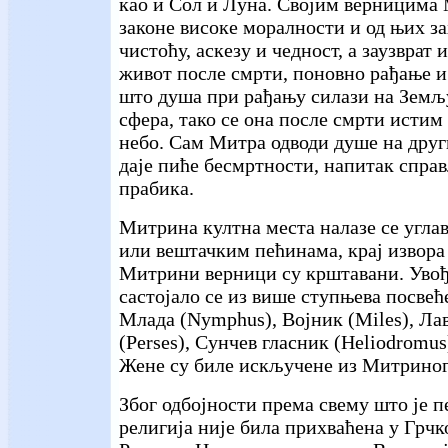
као и Сол и Луна. Својим верницима
законе високе моралности и од њих за
чистоћу, аскезу и чедност, а заузврат
живот после смрти, поновно рађање и
што душа при рађању силази на Земљ
сфера, тако се она после смрти истим
небо. Сам Митра одводи душе на други
даје пиће бесмртности, напитак справ
прабика.
Митрина култна места налазе се угл
или вештачким пећинама, крај извора
Митрини верници су крштавани. Увођ
састојало се из више ступњева посвећ
Млада (Nymphus), Војник (Miles), Лав
(Perses), Сунчев гласник (Heliodromus)
Жене су биле искључене из Митриног
Због одбојности према свему што је 
религија није била прихваћена у Грчко