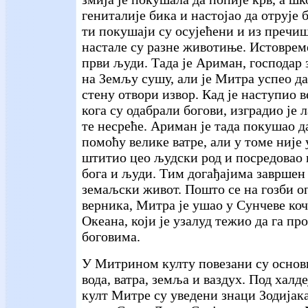
гениталије бика и настојао да отрује
ти покушаји су осујећени и из пречи
настале су разне животиње. Истоврем
први људи. Тада је Ариман, господар 
на Земљу сушу, али је Митра успео да
стену отвори извор. Кад је наступио 
кога су одабрали богови, изградио је л
те несреће. Ариман је тада покушао 
помоћу велике ватре, али у томе није 
штитио цео људски род и посредовао 
бога и људи. Тим догађајима завршен
земаљски живот. Пошто се на гозби о
верника, Митра је ушао у Сунчеве коч
Океана, који је узалуд тежио да га пр
боговима.
У Митрином култу повезани су основ
вода, ватра, земља и ваздух. Под халд
култ Митре су уведени знаци Зодијака