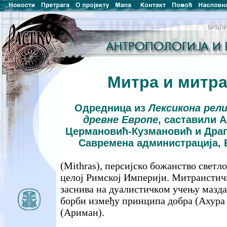
Митра и митр
Одредница из
Лексикона рел
древне Европе
, саставили 
Цермановић-Кузмановић и Драг
Савремена администрација, Б
(Mithras), персијско божанство светл
целој Римској Империји. Митраистичк
заснива на дуалистичком учењу мазда
борби између принципа добра (Ахура 
(Ариман).