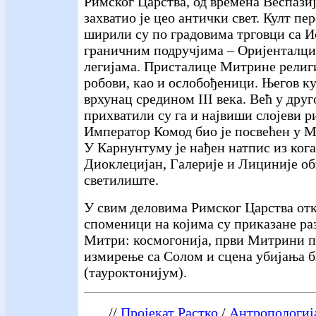
Римског Царства, од времена Веспази
захватио је цео антички свет. Култ пер
ширили су по градовима трговци са Ис
граничним подручјима – Оријенталц
легијама. Присталице Митрине религи
робови, као и ослобођеници. Његов ку
врхунац средином III века. Већ у друг
прихватили су га и највиши слојеви р
Император Комод био је посвећен у М
У Карнунтуму је нађен натпис из кога
Диоклецијан, Галерије и Лициније 
светилиште.
У свим деловима Римског Царства от
споменици на којима су приказане раз
Митри: космогонија, први Митрини п
измирење са Солом и сцена убијања 
(тауроктонијум).
//
Пројекат Растко
/
Антропологија