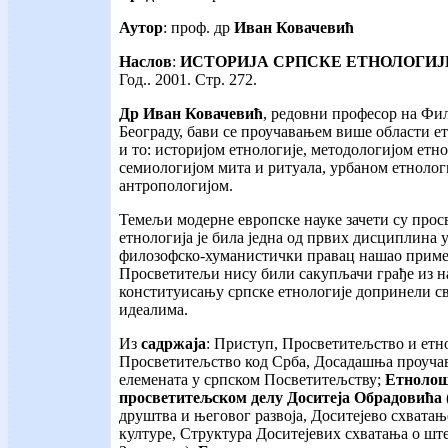
Аутор
: проф. др
Иван Ковачевић
Наслов
:
ИСТОРИЈА СРПСКЕ ЕТНОЛОГИЈЕ
Год.. 2001. Стр. 272.
Др Иван Ковачевић
, редовни професор на Фи
Београду, бави се проучавањем више области 
и то: историјом етнологије, методологијом ет
семиологијом мита и ритуала, урбаном етноло
антропологијом.
Темељи модерне европске науке зачети су прос
етнологија је била једна од првих дисциплина у н
филозофско-хуманистички правац нашао приме
Просветитељи нису били сакупљачи грађе из на
конституисању српске етнологије допринели св
идеалима.
Из
садржаја
: Приступ, Просветитељство и етно
Просветитељство код Срба, Досадашња проуч
елемената у српском Посветитељству;
Етнолош
просветитељском делу Доситеја Обрадовића 
друштва и његовог развоја, Доситејево схватањ
културе, Структура Доситејевих схватања о ште