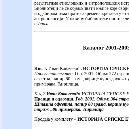
резултатима етнолошких и антрополошких ист
Библиотеци ће се објављивати књиге које сво
и одабиром тема прате савремена кретања у ет
антропологији. У оквиру библиотеке постоје
ре
издања
.
Каталог 2001-200
Књ. 1.
Иван Ковачевић:
ИСТОРИЈА СРПСКЕ 
Просветитељство
. Гор. 2001. Обим: 272 стр
офсетна, папир 80 грама, корице кунстдрук – п
примерака. Ћирилица.
Књ, 2
Иван Ковачевић:
ИСТОРИЈА СРПСКЕ Е
Правци и одломци
. Год. 2001. Обим: 304 ст
Штампа офсетна, папир 80 грама, корице кун
тираж 500 примерака.
Ћирилица
Продаја у комплету –
ИСТОРИЈА СРПСКЕ ЕТН