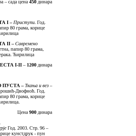
а – сада цена
450
динара
ТА
I –
Приступи.
Год.
апир 80 грама, корице
 Ћирилица
ТА
II –
Савремено
етна, папир 80 грама,
мерака. Ћирилица
ГЕСТА
I-II
–
1200
динара
О ПУСТА –
Ткања и вез –
Прошић-Двофноћ. Год.
апир 80 грама, корице
Ћирилица.
Цена
900
динара
А
рје
Год. 2003. Стр. 96 –
орице кунстдрук - пун