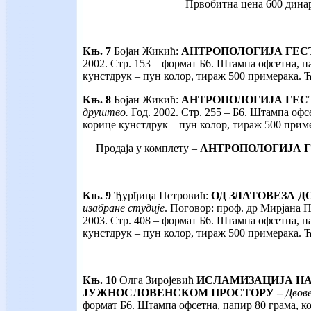
Првобитна цена 600 динар
Књ. 7
Бојан
Жикић:
АНТРОПОЛОГИЈА ГЕС
2002. Стр. 153 – формат Б6. Штампа офсетна, п
кунстдрук – пун колор, тираж 500 примерака.
Књ. 8
Бојан
Жикић:
АНТРОПОЛОГИЈА ГЕС
друштво.
Год. 2002. Стр. 255 – Б6. Штампа офс
корице кунстдрук – пун колор, тираж 500 при
Продаја у комплету –
АНТРОПОЛОГИЈА 
Књ. 9
Ђурђица Петровић:
ОД ЗЛАТОВЕЗА Д
изабране студије
. Поговор: проф. др Мирјана 
2003. Стр. 408 – формат Б6. Штампа офсетна, п
кунстдрук – пун колор, тираж 500 примерака. 
Књ. 10
Олга Зиројевић
ИСЛАМИЗАЦИЈА Н
ЈУЖНОСЛОВЕНСКОМ ПРОСТОРУ –
Двове
формат Б6. Штампа офсетна, папир 80 грама, к