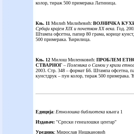
колор, тираж 500 примерака Латиница.
Књ. 11
Милић Милићевић:
ВОЈНИЧКА КУХ
Србији крајем XIX и почетком XX века.
Год. 200
Штампа офсетна, папир 80 грама, корице кунст
500 примерака. Ћирилица.
Књ. 12
Милош Миленковић:
ПРОБЛЕМ ЕТН
СТВАРНОГ
– Полемика о Самои у кризи етно
2003. Стр. 348 – формат Б6. Штампа офсетна, п
кунстдрук – пун колор, тираж 500 примерака. 
Едиција
:
Етнолошка библиотека
књига 1
Издавач:
"Српски генеалошки центар"
Уредник
: Мирослав Нишкановић