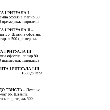
 I РИТУАЛА I
–
ампа офсетна, папир 80
00 примерака. Ћирилица
I РИТУАЛА II –
мат Б6. Штампа офсетна,
 тираж 500 примерака.
I РИТУАЛА III –
мпа офсетна, папир 80
00 примерака. Ћирилица
А I РИТУАЛА I-III
–
1650
динара
ДО ТВИСТА –
Игранке
ормат Б6. Штампа
ун колор, тираж 500