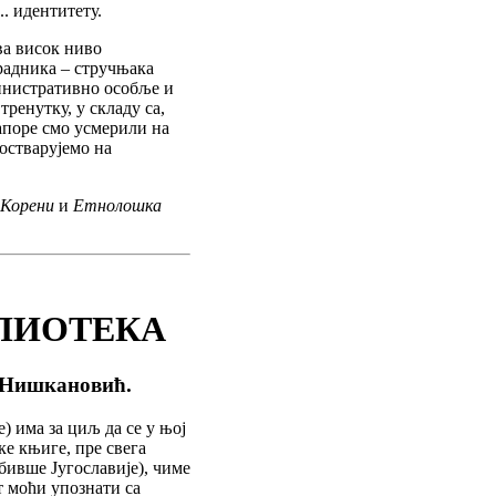
. идентитету.
а висок ниво
радника – стручњака
инистративно особље и
тренутку, у складу са,
апоре смо усмерили на
 остварујемо на
 Корени
и
Етнолошка
ЛИОТЕКА
 Нишкановић.
) има за циљ да се у њој
е књиге, пре свега
 бивше Југославије), чиме
т моћи упознати са