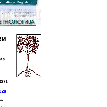
ки
лав
50271
.yu
а:
,