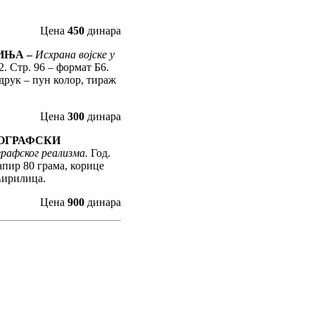
Цена
450
динара
ИЊА –
Исхрана војске у
2. Стр. 96 – формат Б6.
друк – пун колор, тираж
Цена
300
динара
ОГРАФСКИ
графског реализма.
Год.
апир 80 грама, корице
Ћирилица.
Цена
900
динара