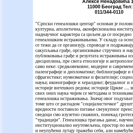
Алексе Ненадовића 1
11000 Београд Тел:
011/344-0110
"Српски генеалошки центар" основан је полови
културна, аполитична, аконфесионална институ
наднаучног карактера са циљем да се посредно
генеалошким истраживањима. У складу са ос
се тежи да се организују, спроводе и подржава
сакупљања грађе, организовање стручних и нау
публиковања грађе и резултата истраживања из
дисциплина, пре свега етнологије и антрополог
само неке: средњовековне, модерне и савремене
палеографије и дипломатике; библиографије и 
сфрагистике; нумизматике и филателије; соци
наука; иконографије и хералдике; феудалног и 
историје витешких редова; историје Цркве ..., з
свих оних наука чијим се методама и техникам
генеалошка истраживања. Значај овог подухвата
томе што се распадом "социјалистичког" друш
вредности поставило питање свеукупног преи
сведоци смо изузетно снажних, понекад гротес
"традицији". Генеалошка трагања данас, научно
институционално неутемељена, простор по ком
и неупућени лутају тражећи себи, али намећућ