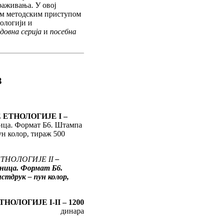
раживања. У овој
јим методским приступом
нологији и
довна серија
и
посебна
3
ЕТНОЛОГИЈЕ I –
аница. Формат Б6. Штампа
ун колор, тираж 500
ТНОЛОГИЈЕ II
–
раница. Формат Б6.
стдрук – пун колор,
ОЛОГИЈЕ I-II – 1200
динара