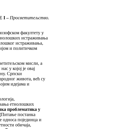
 I –
Просветитељство.
лозофском факултету у
етнолошких истраживања
нолошког истраживања,
гијом и политичком
ветитељском мисли, а
ас у којој је овај
ну. Српски
родног живота, већ су
ојим идејама и
логија,
авања етнолошких
ка проблематика у
(
Питање постанка
е односа појединца и
тности обичаја,