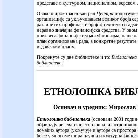
представе о културном, националном, верском ..
Овако широко заснован рад
Центра
подразумев
организације са укључивањем великог броја са
различитих профила, те бројно техничко и адм
наравно значајна финансијска средства. У овом 
пре свега финансијским могућностима, наше н
план организовања рада, а конкретне резултате
издавачком плану.
Покренуте су две библиотеке и то:
Библиотека
библиотека
.
ЕТНОЛОШКА БИБ
Оснивач и уредник: Мирослав
Етнолошка библиотека
(основана 2001 године
објављују релевантне етнолошке и антрополошк
домаћих аутора (укључује и ауторе са простора
ће се у многоме шира научна и културна јавнос