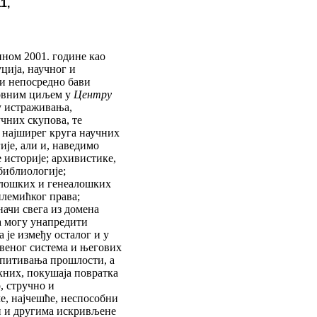
1,
ном 2001. године као
ција, научног и
 и непосредно бави
новним циљем у
Центру
ју истраживања,
чних скупова, те
 најширег круга научних
ије, али и, наведимо
 историје; архивистике,
библиологије;
олошких и генеалошких
племићког права;
начи свега из домена
а могу унапредити
 је између осталог и у
твеног система и његових
спитивања прошлости, а
кних, покушаја повратка
, стручно и
е, најчешће, неспособни
и и другима искривљене