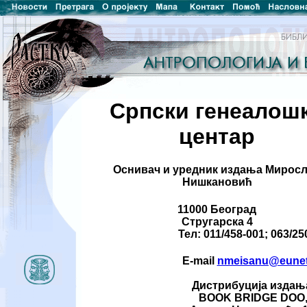
Српски генеалош
центар
Оснивач и уредник издања Мирос
Нишкановић
11000 Београд
Стругарска 4
Тел: 011/458-001; 063/2
E-mail
nmeisanu@eunet
Дистрибуција издањ
BOOK BRIDGE DOO