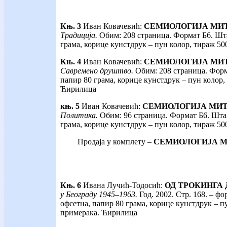
Књ. 3
Иван Ковачевић:
СЕМИОЛОГИЈА МИТА
Традиција.
Обим: 208 страница. Формат Б6. Шт
грама, корице кунстдрук – пун колор, тираж 5
Књ. 4
Иван Ковачевић:
СЕМИОЛОГИЈА МИТА 
Савремено друштво.
Обим: 208 страница. Фор
папир 80 грама, корице кунстдрук – пун колор,
Ћирилица
књ. 5
Иван Ковачевић:
СЕМИОЛОГИЈА МИТА 
Политика.
Обим: 96 страница. Формат Б6. Шта
грама, корице кунстдрук – пун колор, тираж 5
Продаја у комплету –
СЕМИОЛОГИЈА МИТ
Књ. 6
Ивана Лучић-Тодосић:
ОД ТРОКИНГА 
у Београду 1945–1963.
Год. 2002. Стр. 168. – ф
офсетна, папир 80 грама, корице кунстдрук – п
примерака. Ћирилица