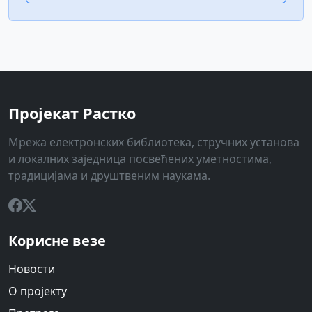
Пројекат Растко
Мрежа електронских библиотека, стручних установа
и локалних заједница посвећених уметностима,
традицијама и друштвеним наукама.
Корисне везе
Новости
О пројекту