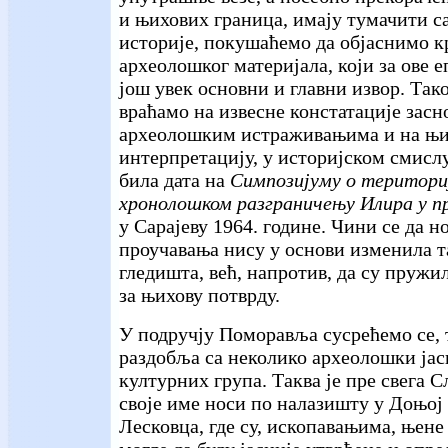
и њихових граница, имају тумачити с
историје, покушаћемо да објаснимо к
археолошког материјала, који за ове 
још увек основни и главни извор. Тако 
враћамо на извесне констатације засн
археолошким истраживањима и на њи
интерпретацију, у историјском смислу,
била дата на
Симпозијуму о територи
хронолошком разграничењу Илира у п
у Сарајеву 1964. године. Чини се да 
проучавања нису у основи изменила т
гледишта, већ, напротив, да су пружи
за њихову потврду.
У подручју Поморавља сусрећемо се, 
раздобља са неколико археолошки јас
културних група. Таква је пре свега С
своје име носи по налазишту у Доњој
Лесковца, где су, ископавањима, њене