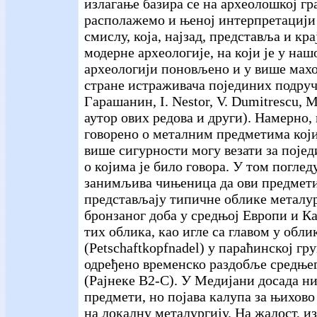
излагање базира се на археолошкој гр
располажемо и њеној интерпретацији
смислу, која, најзад, представља и кр
модерне археологије, на који је у наш
археологији поновљено и у више махо
стране истраживача појединих подручј
Гарашанин, I. Nestor, V. Dumitrescu, M.
аутор ових редова и други). Намерно,
говорено о металним предметима који
више сигурности могу везати за појед
о којима је било говора. У том погледу
занимљива чињеница да ови предмети
представљају типичне облике металур
бронзаног доба у средњој Европи и К
тих облика, као игле са главом у обли
(Petschaftkopfnadel) у параћинској гру
одређено временско раздобље средњег
(Рајнеке В2-С). У Медијани досада н
предмети, но појава калупа за њихово
на локалну металургију. На жалост, и