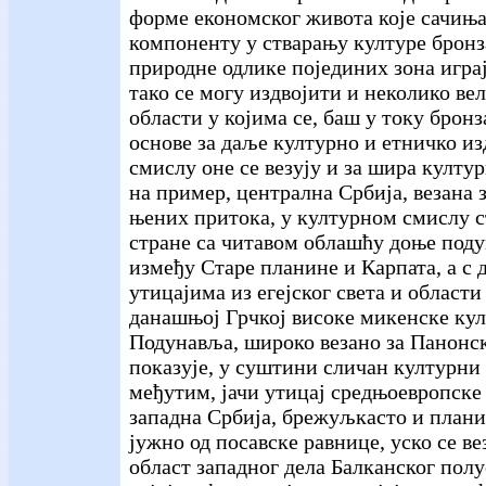
форме економског живота које сачиња
компоненту у стварању културе бронза
природне одлике појединих зона играј
тако се могу издвојити и неколико ве
области у којима се, баш у току бронз
основе за даље културно и етничко и
смислу оне се везују и за шира култур
на пример, централна Србија, везана 
њених притока, у културном смислу ст
стране са читавом облашћу доње поду
између Старе планине и Карпата, а с д
утицајима из егејског света и област
данашњој Грчкој високе микенске кул
Подунавља, широко везано за Панонск
показује, у суштини сличан културни р
међутим, јачи утицај средњоевропске
западна Србија, брежуљкасто и плани
јужно од посавске равнице, уско се вез
област западног дела Балканског полу