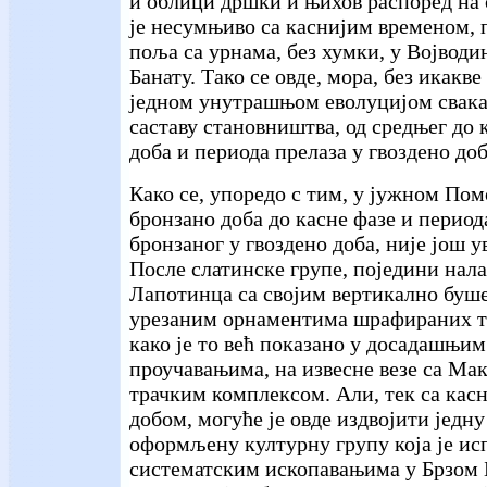
и облици дршки и њихов распоред на о
је несумњиво са каснијим временом, 
поља са урнама, без хумки, у Војводин
Банату. Тако се овде, мора, без икакв
једном унутрашњом еволуцијом свака
саставу становништва, од средњег до 
доба и периода прелаза у гвоздено доб
Како се, упоредо с тим, у јужном Пом
бронзано доба до касне фазе и период
бронзаног у гвоздено доба, није још у
После слатинске групе, поједини нала
Лапотинца са својим вертикално буш
урезаним орнаментима шрафираних тр
како је то већ показано у досадашњи
проучавањима, на извесне везе са Ма
трачким комплексом. Али, тек са ка
добом, могуће је овде издвојити једн
оформљену културну групу која је ис
систематским ископавањима у Брзом 