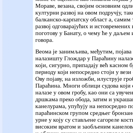
Мораве, везана, својим основним одли
културни развој на овом подручју, так
балканско-карпатску област а, самим 
развој одговарајућих и истовремених 
поготову у Банату, о чему ће у даљем
говора.
Веома је занимљива, међутим, појава 
налазишту Глождар у Параћину налазе
који, сигурно, припадају већ касном 
периоду који непосредно стоји у вези
Ову појаву, на изложби, илуструје гро
Параћина. Многи облици судова који 
налазе у овом гробу, као они са увуч
дршкама преко обода, затим и украша
канелурама, упућују на непосредно п
параћинском групом средњег бронзано
урне у коју су стављене сагореле кост
високим вратом и заобљеним канелов