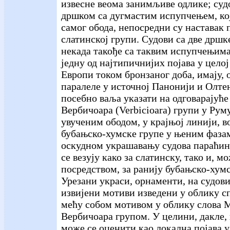
извесне веома занимљиве одлике; суд
дршком са дугмастим испупчењем, кој
самог обода, непосредни су наставак 
слатинској групи. Судови са две дршке
некада такође са таквим испупчењима
једну од најтипичнијих појава у целој
Европи током бронзаног доба, имају, 
паралеле у источној Панонији и Олте
посебно ваља указати на одговарајуће 
Вербичоара (Verbicioara) групи у Руму
увученим ободом, у крајњој линији, в
бубањско-хумске групе у њеним фазама
оскудном украшавању судова параћинс
се везују како за слатинску, тако и, 
посредством, за ранију бубањско-хумс
Урезани украси, орнаменти, на судов
извијени мотиви изведени у облику с
мећу собом мотивом у облику слова М
Вербичоара групом. У целини, дакле,
може се оценити као локална појава 