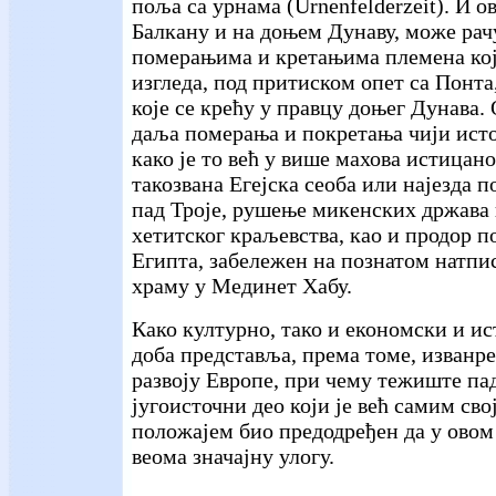
поља са урнама (Urnenfelderzeit). И ов
Балкану и на доњем Дунаву, може рач
померањима и кретањима племена која
изгледа, под притиском опет са Понта
које се крећу у правцу доњег Дунава. 
даља померања и покретања чији исто
како је то већ у више махова истицан
такозвана Егејска сеоба или најезда 
пад Троје, рушење микенских држава 
хетитског краљевства, као и продор 
Египта, забележен на познатом натпи
храму у Мединет Хабу.
Како културно, тако и економски и ис
доба представља, према томе, изванр
развоју Европе, при чему тежиште па
југоисточни део који је већ самим св
положајем био предодређен да у овом
веома значајну улогу.