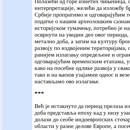
Полазећи од горе изнетих чињеница, 
интерпретације, желећи да изложбу б
Србије пропратимо и одговарајућим те
податке о нашим археолошким сазна
историјском тумачењу, потребно је на
осврнути на уводни део овог периода,
метално доба, а затим на културу бро
развоју по издвојеним територијама, о
ранијем излагању опредељене и огра
одговарајућим временским етапама, у
како на посебне одлике развоја у свак
тако и на њихов узајамни однос и вез
настављамо ово излагање.
***
Већ је истакнуто да период прелаза и
доба представља епоху кад у низу уза
долази до сеобе индоевропских сточар
области у разне делове Европе, а пос