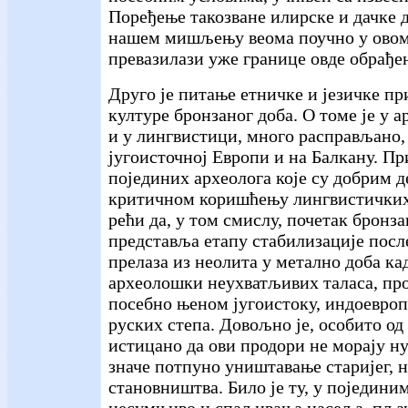
Поређење такозване илирске и дачке 
нашем мишљењу веома поучно у овом
превазилази уже границе овде обрађе
Друго је питање етничке и језичке п
културе бронзаног доба. О томе је у а
и у лингвистици, много расправљано,
југоисточној Европи и на Балкану. Пр
појединих археолога које су добрим д
критичном коришћењу лингвистичких 
рећи да, у том смислу, почетак бронза
представља етапу стабилизације посл
прелаза из неолита у метално доба кад
археолошки неухватљивих таласа, пр
посебно њеном југоистоку, индоевроп
руских степа. Довољно је, особито од
истицано да ови продори не морају н
значе потпуно уништавање старијег, 
становништва. Било је ту, у поједин