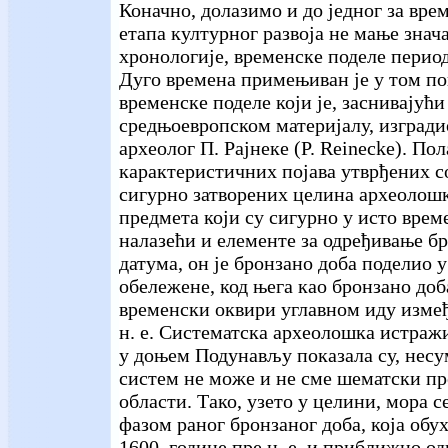
Коначно, долазимо и до једног за вре
етапа културног развоја не мање знач
хронологије, временске поделе период
Дуго времена примењиван је у том по
временске поделе који је, заснивајући
средњоевропском материјалу, изгради
археолог П. Рајнеке (Р. Reinecke). Пол
карактеристичних појава утврђених 
сигурно затворених целина археолошк
предмета који су сигурно у исто врем
налазећи и елементе за одређивање б
датума, он је бронзано доба поделио 
обележене, код њега као бронзано доб
временски оквири углавном иду измеђ
н. е. Систематска археолошка истраж
у доњем Подунављу показала су, несум
систем не може и не сме шематски пр
области. Тако, узето у целини, мора с
фазом раног бронзаног доба, која обух
1600. године пре н. е. и приближно од