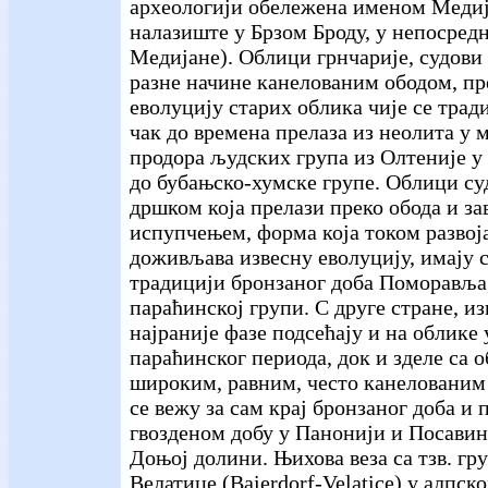
археологији обележена именом Медиј
налазиште у Брзом Броду, у непосред
Медијане). Облици грнчарије, судови 
разне начине канелованим ободом, пр
еволуцију старих облика чије се трад
чак до времена прелаза из неолита у 
продора људских група из Олтеније 
до бубањско-хумске групе. Облици су
дршком која прелази преко обода и з
испупчењем, форма која током развој
доживљава извесну еволуцију, имају с
традицији бронзаног доба Поморавља,
параћинској групи. С друге стране, и
најраније фазе подсећају и на облике 
параћинског периода, док и зделе са о
широким, равним, често канелованим 
се вежу за сам крај бронзаног доба и 
гвозденом добу у Панонији и Посавин
Доњој долини. Њихова веза са тзв. гр
Велатице (Baierdorf-Velatice) у алпск