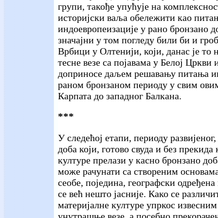
групи, такође упућује на комплекснос
историјски ваља обележити као пита
индоевропеизације у рано бронзано д
значајни у том погледу били би и гро
Врбици у Олтенији, који, данас је то
тесне везе са појавама у Белој Цркви
доприносе даљем решавању питања и
раном бронзаном периоду у свим овим
Карпата до западног Балкана.
***
У следећој етапи, периоду развијеног
доба који, готово свуда и без прекида
културе прелази у касно бронзано доба
може рачунати са створеним основама
сеобе, поједина, географски одређена 
се већ нешто јасније. Како се различи
материјалне културе упркос извесним
унутрашње везе, а посебно прекораче