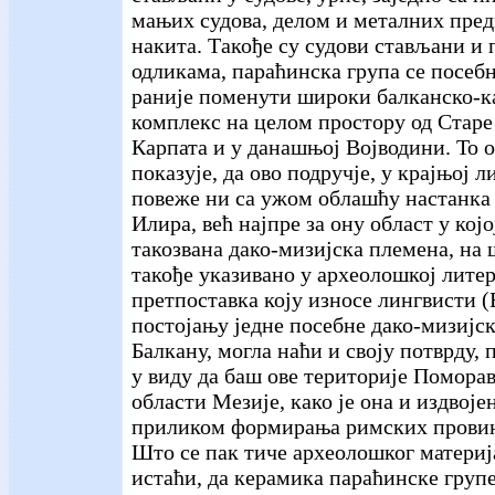
мањих судова, делом и металних пред
накита. Такође су судови стављани и
одликама, параћинска група се посебно
раније поменути широки балканско-к
комплекс на целом простору од Старе
Карпата и у данашњој Војводини. То о
показује, да ово подручје, у крајњој л
повеже ни са ужом облашћу настанка 
Илира, већ најпре за ону област у кој
такозвана дако-мизијска племена, на ш
такође указивано у археолошкој лите
претпоставка коју износе лингвисти (В
постојању једне посебне дако-мизијск
Балкану, могла наћи и своју потврду, 
у виду да баш ове територије Помора
области Мезије, како је она и издвоје
приликом формирања римских провин
Што се пак тиче археолошког материј
истаћи, да керамика параћинске групе