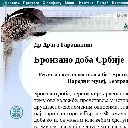
Др Драга Гарашанин
Бронзано доба Србије
Текст из каталога изложбе "Бронз
Народни музеј, Београд
Бронзано доба, период чији археолош
тему ове изложбе, представља у истор
друштвено-економским односима, зна
најстарије историје Европе. Формалн
доба који, са мањим или већим одсту
временско раздобље друге хиљаде годи