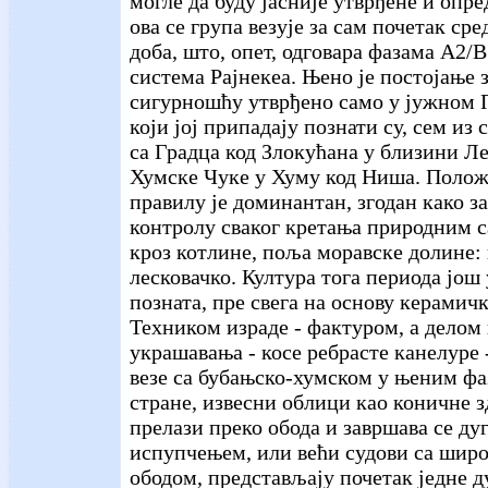
могле да буду јасније утврђене и опр
ова се група везује за сам почетак ср
доба, што, опет, одговара фазама
А2/В
система Рајнекеа. Њено је постојање з
сигурношћу утврђено само у јужном 
који јој припадају познати су, сем из
са Градца код Злокућана у близини Л
Хумске Чуке у Хуму код Ниша. Полож
правилу је доминантан, згодан како за
контролу сваког кретања природним 
кроз котлине, поља моравске долине:
лесковачко. Култура тога периода још
позната, пре свега на основу керамичк
Техником израде - фактуром, а делом
украшавања - косе ребрасте канелуре 
везе са бубањско-хумском у њеним фаза
стране, извесни облици као коничне з
прелази преко обода и завршава се д
испупчењем, или већи судови са шир
ободом, представљају почетак једне д