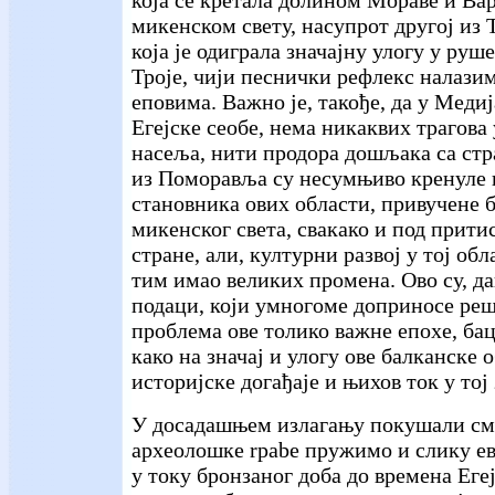
микенском свету, насупрот другој из 
која је одиграла значајну улогу у ру
Троје, чији песнички рефлекс налази
еповима. Важно је, такође, да у Медиј
Егејске сеобе, нема никаквих трагов
насеља, нити продора дошљака са ст
из Поморавља су несумњиво кренуле к
становника ових области, привучене 
микенског света, свакако и под прити
стране, али, културни развој у тој обл
тим имао великих промена. Ово су, д
подаци, који умногоме доприносе ре
проблема ове толико важне епохе, бац
како на значај и улогу ове балканске о
историјске догађаје и њихов ток у тој
У досадашњем излагању покушали смо
археолошке rpabe пружимо и слику е
у току бронзаног доба до времена Егеј