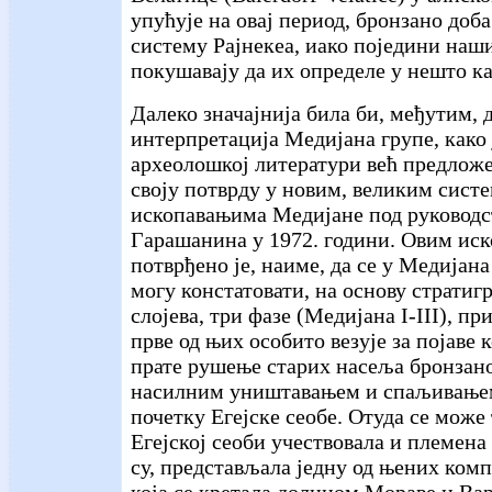
упућује на овај период, бронзано до
систему Рајнекеа, иако поједини наш
покушавају да их определе у нешто ка
Далеко значајнија била би, међутим, 
интерпретација Медијана групе, како 
археолошкој литератури већ предложен
своју потврду у новим, великим сист
ископавањима Медијане под руковод
Гарашанина у 1972. години. Овим ис
потврђено је, наиме, да се у Медијан
могу констатовати, на основу стратиг
слојева, три фазе (Медијана I-III), пр
прве од њих особито везује за појаве 
прате рушење старих насеља бронзано
насилним уништавањем и спаљивање
почетку Егејске сеобе. Отуда се може 
Егејској сеоби учествовала и племена
су, представљала једну од њених комп
која се кретала долином Мораве и Вар