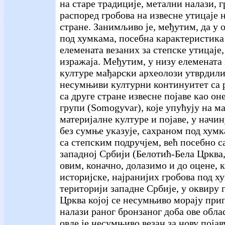
на старе традиције, метални налази, 
распоред гробова на извесне утицаје 
стране. Занимљиво је, међутим, да у 
под хумкама, посебна карактеристик
елемената везаних за степске утицаје,
изражаја. Међутим, у низу елемената
културе мађарски археолози утврдили 
несумњиви културни континуитет са 
са друге стране извесне појаве као он
групи (Somogyvar), које упућују на м
материјалне културе и појаве, у начи
без сумње указује, сахраном под хумк
са степским подручјем, већ посебно с
западној Србији (Белотић-Бела Црква,
овим, коначно, долазимо и до оцене, 
историјске, најранијих гробова под х
територији западне Србије, у оквиру 
Црква којој се несумњиво морају при
налази раног бронзаног доба ове обла
овде је несумњиво везан за нову појав