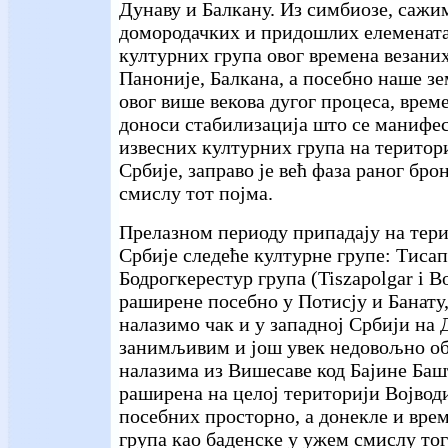
Дунаву и Балкану. Из симбиозе, сажи
домородачких и придошлих елемената,
културних група овог времена везаних
Паноније, Балкана, а посебно наше з
овог више векова дугог процеса, време
доноси стабилизација што се манифес
извесних културних група на терито
Србије, заправо је већ фаза раног бро
смислу тот појма.
Прелазном периоду припадају на тер
Србије следеће културне групе: Тисап
Бодрогкерестур група (Tiszapolgar i Bo
раширене посебно у Потисју и Банату,
налазимо чак и у западној Србији на 
занимљивим и још увек недовољно 
налазима из Вишесаве код Бајине Башт
раширена на целој територији Војвод
посебних просторно, а донекле и вре
група као баденске у ужем смислу тог