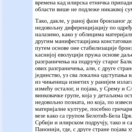
времена кад илирска етничка припад
области више не подлеже никаквој с
Тако, дакле, у раној фази бронзаног до
недовољну диференцијацију по одређ
налазимо, како у облицима материјалн
другим манифестацијама констатова
путем основе оне стабилизације бронз
каснијој еволуцији пружа основе даљ
разграничења на подручју старог Бал
ових разграничења, али, с друге стра
јединство, уз сва локална одступања к
из чињеница изнетих у ранијем излага
измећу осталог, и појава, у Срему и С
винковачке групе, која у детаљима ост
недовољно позната, но која, по изве
материјалне културе, посебно грнчари
везе како са групом Белотић-Бела Црк
Србији и илирском подручју, тако и са
Панонији, где, с друге стране појава