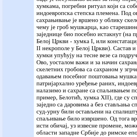
хумкама, погребни ритуал који са со
индоевропска степска племена. Под 
сахрањивање је вршено у облику скел
чему је гроб мушкарца, као старешин
заједнице био посебно истакнут (на п
Белој Цркви - хумка I, или констатац
II некрополе у Белој Цркви). Састав 
хумки упућују на тесне везе са подруч
Ово, уосталом важи и за начин сахра
скелетних гробова са сахраном у згрч
одавањем посебног поштовања мушкар
патријархално уређење раних, индоев
налазимо и сахране са спаљивањем по
пример, Белотић, хумка
XII), где су 
заједно са даровима а без стављања с
суд-урну били остављени на спалишту
спаљивање било извршено. Од тога вр
исти обичај, уз извесне промене, мож
области западне Србије до римске епо