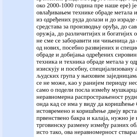
око 2000-1000 година пре наше ере) јес
овлађивањем технике обраде метала и
из одређених руда долази и до израде
средстава за производњу оруђа, до с
оружја, до различитијих и богатијих 
не сме се заборавити ни чињеница да 
од нових, посебно развијених и спец
обраде и добијања одређених сировина
техника и техника обраде метала у о
изискују и посебну, специјализовану 
људских група у њиховим заједницам
се не може, као у ранијем периоду не
само о подели посла измећу мушкарца
неравномерна распрострањеност рудно
онда кад се има у виду да коришћење
истовремено и коришћење двеју врст
првенствено бакра и калаја, нужно је
трговинску размену између разних об
исто тако, ова неравномерност стварал