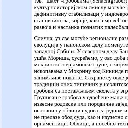
тзв. "шахт"-гробовима (Schachtgraber)
културноисторијском смислу могуће 
дефинитивну стабилизацију индоевр
становништва, која је, како смо већ и
развоја и настанка познатих палеобал
Слична, уз све могуће регионалне раз
еволуција у панонском делу поменуте
западној Србији. У северном делу Бан
ушћа Мориша, сусрећемо, у ово доба п
мокринско-перјамошке групе, о чијем 
ископавања у Мокрину код Кикинде 
занимљиве податке. Сахране су овде ј
традицији оних типичних у неолитско
гробови са постављањем скелета у згр
Груписање гробова у одређене мање ц
извесне родовске или породичне зајед
основни су облици судова са једном и
не прелазе обод суда, као и изузетно
орнаментици. Облици, а посебно техн