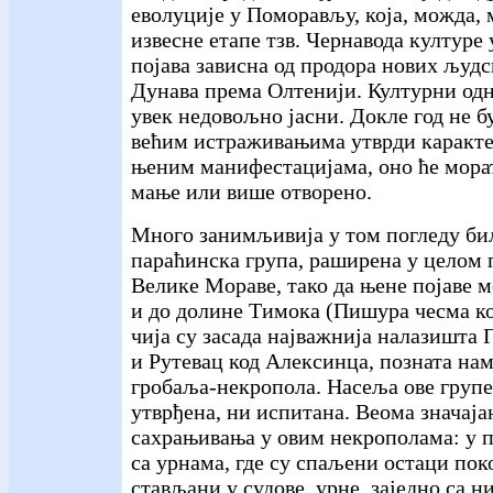
еволуције у Поморављу, која, можда, 
извесне етапе тзв. Чернавода културе 
појава зависна од продора нових људс
Дунава према Олтенији. Културни одн
увек недовољно јасни. Докле год не б
већим истраживањима утврди карактер
њеним манифестацијама, оно ће морат
мање или више отворено.
Много занимљивија у том погледу бил
параћинска група, раширена у целом 
Велике Мораве, тако да њене појаве 
и до долине Тимока (Пишура чесма ко
чија су засада најважнија налазишта
и Рутевац код Алексинца, позната нам
гробаља-некропола. Насеља ове групе
утврђена, ни испитана. Веома значаја
сахрањивања у овим некрополама: у 
са урнама, где су спаљени остаци пок
стављани у судове, урне, заједно са н