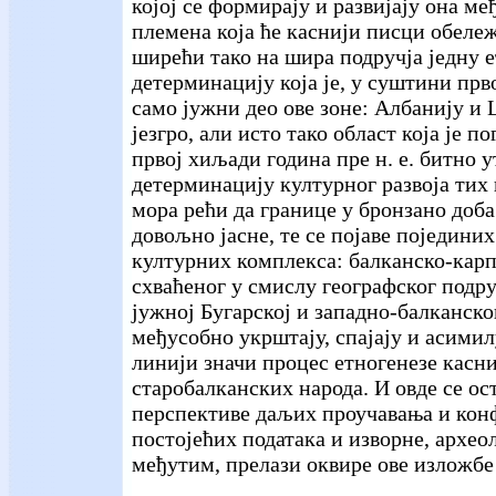
којој се формирају и развијају она м
племена која ће каснији писци обел
ширећи тако на шира подручја једну 
детерминацију која је, у суштини прв
само јужни део ове зоне: Албанију и 
језгро, али исто тако област која је по
првој хиљади година пре н. е. битно 
детерминацију културног развоја тих 
мора рећи да границе у бронзано доба
довољно јасне, те се појаве поједини
културних комплекса: балканско-карпа
схваћеног у смислу географског подру
јужној Бугарској и западно-балканског
међусобно укрштају, спајају и асимил
линији значи процес етногенезе касни
старобалканских народа. И овде се ос
перспективе даљих проучавања и кон
постојећих података и изворне, архео
међутим, прелази оквире ове изложбе