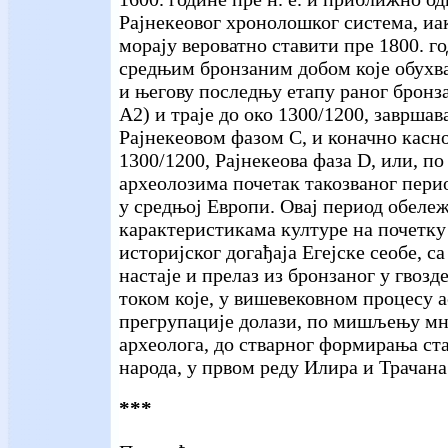
Рајнекеовог хронолошког система, иа
морају вероватно ставити пре 1800. го
средњим бронзаним добом које обухва
и његову последњу етапу раног бронза
А2) и траје до око 1300/1200, завршав
Рајнекеовом фазом С, и коначно касно
1300/1200, Рајнекеова фаза D, или, п
археолозима почетак такозваног пери
у средњој Европи. Овај период обележ
карактеристикама културе на почетку
историјског догађаја Егејске сеобе, са
настаје и прелаз из бронзаног у гвозд
током које, у вишевековном процесу 
прегрупације долази, по мишљењу мн
археолога, до стварног формирања ст
народа, у првом реду Илира и Трачана
***