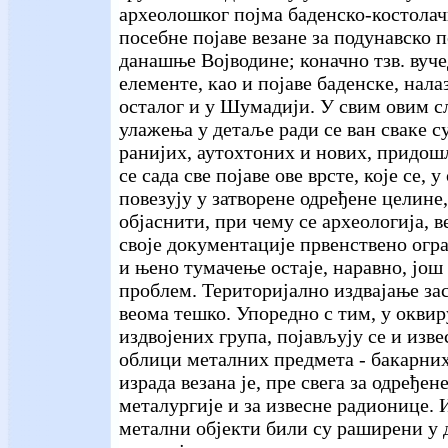
археолошког појма баденско-костолач
посебне појаве везане за подунавско 
данашње Војводине; коначно тзв. вуче
елементе, као и појаве баденске, нал
осталог и у Шумадији. У свим овим с
улажења у детаље ради се ван сваке 
ранијих, аутохтоних и нових, придош
се сада све појаве ове врсте, које се, 
повезују у затворене одређене целине
објаснити, при чему се археологија, 
своје документације првенствено огр
и њено тумачење остаје, наравно, још
проблем. Територијално издвајање зас
веома тешко. Упоредно с тим, у оквир
издвојених група, појављују се и изв
облици металних предмета - бакарних
израда везана је, пре свега за одређен
металургије и за извесне радионице. 
метални објекти били су раширени у 