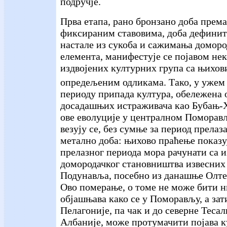
подручје.
Прва етапа, рано бронзано доба према
фиксираним ставовима, доба дефинит
настале из сукоба и сажимања доморо
елемента, манифестује се појавом не
издвојених културних група са њихов
опредељеним одликама. Тако, у ужeм
периоду припада култура, обележена 
досадашњих истраживача као Бубањ-
ове еволуције у централном Помора
везују се, без сумње за период прелаз
метално доба: њихово праћење показуј
прелазног периода мора рачунати са
домородачког становништва извесних
Подунавља, посебно из данашње Олтен
Ово померање, о томе не може бити н
објашњава како се у Поморављу, а зат
Пелагоније, па чак и до северне Тесал
Албаније, може протумачити појава 