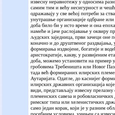
извесну неравнотежу у односима разн
самим тим и већу несигурност и чешће
одражавају у све већој потреби за ств
унутрашње организације одбране или 
доба било би у исто време и она епох
намеће и јаче раслојавање у оквиру 
људских заједница, први зачеци оне п
коначно и до друштвеног раздвајања, 
формирања издвојене, богатије и вод
аристократије, какву, у развијеним ет
доба, можемо установити на пример 
гробовима Требеништа или Новог Паз
тада већ формираних илирских племе
Аутаријата. Одатле, до каснијег фор
илирских државних организација које, 
види, представљају извесну прелазну
племенских савеза и робовласничких
римског типа или хеленистичких држав
само један корак, који је у разним об
посебним условима, учињен са извес