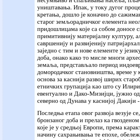
несумњиво и спаљивања насеља, пља
уништавања. Ипак, у току дугог проц
кретања, дошло је коначно до сажима
старог земљорадничког елемента неол
придошлицама које са собом доносе с
примитивнију материјалну културу, ал
савршенију и развијенију патријархал
заједно с тим и нове елементе у језик
доба, онако како то мисле многи арх
земаља, представљало период индоев
домородачког становништва, време у к
основа за каснији развој ширих стар
етничких групација као што су Илири,
евентуално и Дако-Мизијци, јужно од 
северно од Дунава у каснијој Дакији -
Последња етапа овог развоја везује се, 
бронзаног доба и прелаз ка гвозденом 
које је у средњој Европи, према кара
начину сахрањивања те епохе, обележ