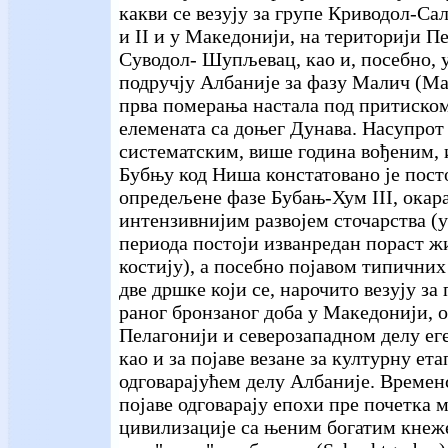
какви се везују за групе Криводол-Са
и II и у Македонији, на територији Пе
Суводол- Шупљевац, као и, посебно, 
подручју Албаније за фазу Малич (Mal
прва померања настала под притиско
елемената са доњег Дунава. Насупрот
систематским, више година вођеним,
Бубњу код Ниша констатовано је пост
опредељене фазе Бубањ-Хум
III, ока
интензивнијим развојем сточарства (у
периода постоји изванредан пораст 
костију), а посебно појавом типичних
две дршке који се, нарочито везују за 
раног бронзаног доба у Македонији, 
Пелагонији и северозападном делу ег
као и за појаве везане за културну ет
одговарајућем делу Албаније. Времен
појаве одговарају епохи пре почетка 
цивилизације са њеним богатим кнеж