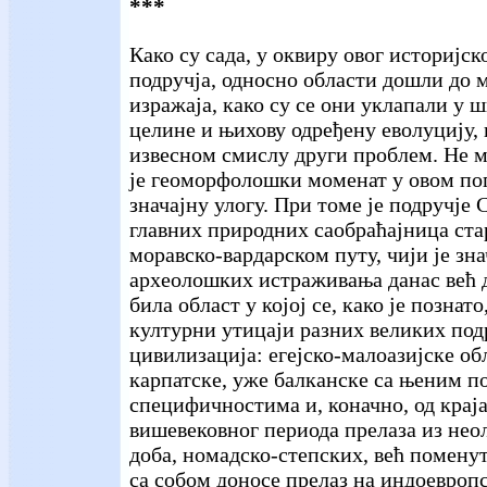
***
Како су сада, у оквиру овог историјск
подручја, односно области дошли до 
изражаја, како су се они уклапали у 
целине и њихову одређену еволуцију,
извесном смислу други проблем. Не м
је геоморфолошки моменат у овом пог
значајну улогу. При томе је подручје С
главних природних саобраћајница ста
моравско-вардарском путу, чији је зна
археолошких истраживања данас већ 
била област у којој се, како је познат
културни утицаји разних великих под
цивилизација: егејско-малоазијске об
карпатске, уже балканске са њеним 
специфичностима и, коначно, од краја
вишевековног периода прелаза из нео
доба, номадско-степских, већ помену
са собом доносе прелаз на индоевропс