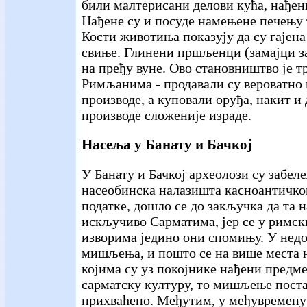
били малтерисани делови кућа, нађен
Нађене су и посуде намењене печењу 
Кости животиња показују да су гајена 
свиње. Глинени пршљенци (замајци за
на пређу вуне. Ово становништво је т
Римљанима - продавали су вероватно
производе, а куповали оруђа, накит и 
производе сложеније израде.
Насеља у Банату и Бачкој
У Банату и Бачкој археолози су забе
насеобинска налазишта касноантичког
податке, дошло се до закључка да та 
искључиво Сарматима, јер се у римс
изворима једино они спомињу. У недо
мишљења, и пошто се на више места 
којима су уз покојнике нађени предме
сарматску културу, то мишљење поста
прихваћено. Међутим, у међувремену