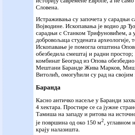
историју савремене Европе, а не само
Словена.
Истраживања су започета у сарадњи с
Војводине. Ископавања је водио др Ђо
сарадњи с Станком Трифуновићем, а 
добровољаца студената археологије, т
Ископавање је помогла општина Опово
обезбедила смештај и радни простор
комбинат Београд из Опова обезбедио 
Мештани Баранде Жива Марков, Миш
Витолић, омогућили су рад на својим
Баранда
Касно античко насеље у Баранди захв
4 хектара. Простире се са јужне стра
Тамиша на западу и ритова на источн
2
је површина од око 150 м
, углавном 
крају налазишта.