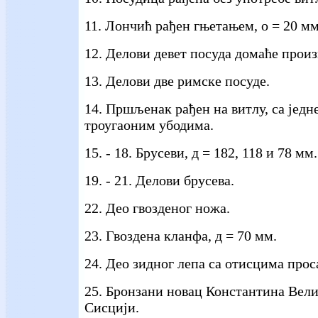
11. Лончић рађен гњетањем, о = 20 мм
12. Делови девет посуда домаће прои
13. Делови две римске посуде.
14. Пршљенак рађен на витлу, са једн
троугаоним убодима.
15. - 18. Брусеви, д = 182, 118 и 78 мм.
19. - 21. Делови брусева.
22. Део гвозденог ножа.
23. Гвоздена кланфа, д = 70 мм.
24. Део зидног лепа са отисцима прос
25. Бронзани новац Константина Вели
Сисцији.