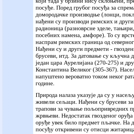
који тада у брзини нису склоњени, пр
посуђе. Поред грубог посуђа за спре
домородачке производње (лонци, покл
нађени су производи римских и други
радионица (разноврсне зделе, тањири
посебних намена, амфоре). То су врст
наспрам римских граница од северног
Нађени су и други предмети - гвозде
брусеви, итд. За датовање су кључна д
један цара Аурелијана (270-275) и др
Константина Великог (305-367). Насељ
напуштено вероватно током неког рата
године.
Природа налаза указује да су у насељ
живели сељаци. Нађени су брусеви за
трапови за чување пољопривредних п
жрвњеви. Недостатак гвозденог оруђа 
оруђе увек било предмет пљачке. На
посуђу откривени су отисци житарица,