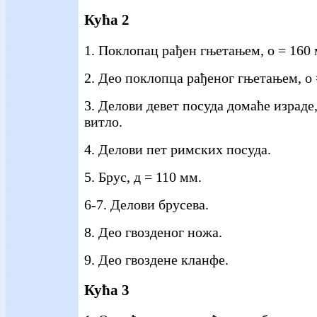
Кућа 2
1. Поклопац рађен гњетањем, о = 160 
2. Део поклопца рађеног гњетањем, о 
3. Делови девет посуда домаће израде
витло.
4. Делови пет римских посуда.
5. Брус, д = 110 мм.
6-7. Делови брусева.
8. Део гвозденог ножа.
9. Део гвоздене кланфе.
Кућа 3