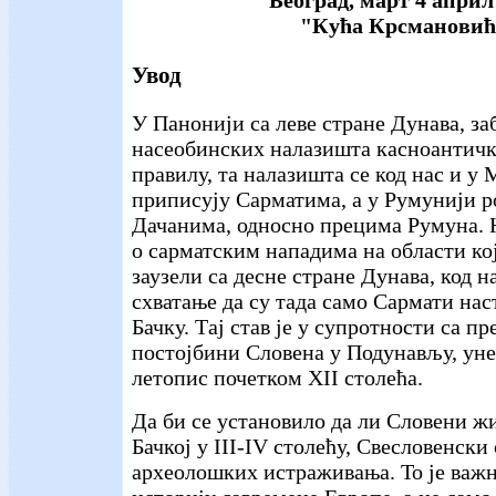
"Кућа Крсмановић
Увод
У Панонији са леве стране Дунава, за
насеобинских налазишта касноантичк
правилу, та налазишта се код нас и у 
приписују Сарматима, а у Румунији 
Дачанима, односно прецима Румуна. 
о сарматским нападима на области ко
заузели са десне стране Дунава, код н
схватање да су тада само Сармати на
Бачку. Тај став је у супротности са п
постојбини Словена у Подунављу, ун
летопис почетком XII столећа.
Да би се установило да ли Словени жи
Бачкој у III-IV столећу, Свесловенски
археолошких истраживања. То је важн