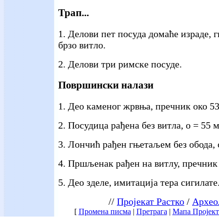
Трап...
1. Делови пет посуда домаће израде, 
брзо витло.
2. Делови три римске посуде.
Површински налази
1. Део каменог жрвња, пречник око 5
2. Посудица рађена без витла, о = 55 
3. Лончић рађен гњетаљем без обода, о
4. Пршљенак рађен на витлу, пречник
5. Део зделе, имитација тера сигилате
//
Пројекат Растко
/
Архео
[
Промена писма
|
Претрага
|
Мапа Пројект