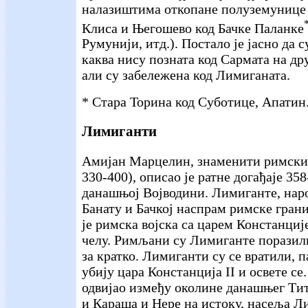
налазиштима откопане полуземунице 
Клиса и Његошево код Бачке Паланке
Румунији, итд.). Постало је јасно да с
каква нису позната код Сармата на д
али су забележена код Лимиганата.
* Стара Торина код Суботице, Апатин
Лимиганти
Амијан Марцелин, знаменити римски 
330-400), описао је ратне догађаје 358
данашњој Војводини. Лимиганте, нар
Банату и Бачкој наспрам римске грани
је римска војска са царем Констанције
челу. Римљани су Лимиганте поразили
за кратко. Лимиганти су се вратили, п
убију цара Констанција II и освете се.
одвијао између околине данашњег Ти
и Караша и Нере на истоку, насеља Л