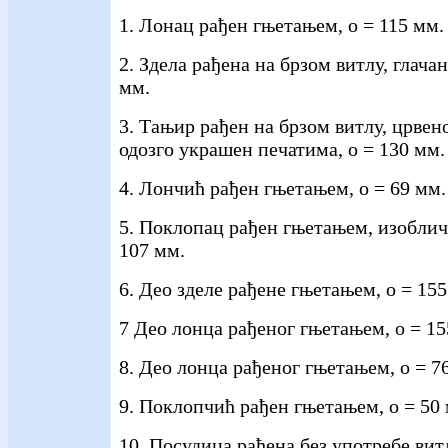
1. Лонац рађен гњетањем, о = 115 мм.
2. Здела рађена на брзом витлу, глача
мм.
3. Тањир рађен на брзом витлу, црвен
одозго украшен печатима, о = 130 мм.
4. Лончић рађен гњетањем, о = 69 мм.
5. Поклопац рађен гњетањем, изоблич
107 мм.
6. Део зделе рађене гњетањем, о = 155
7 Део лонца рађеног гњетањем, о = 15
8. Део лонца рађеног гњетањем, о = 7
9. Поклопчић рађен гњетањем, о = 50
10. Посудица рађена без употребе витл