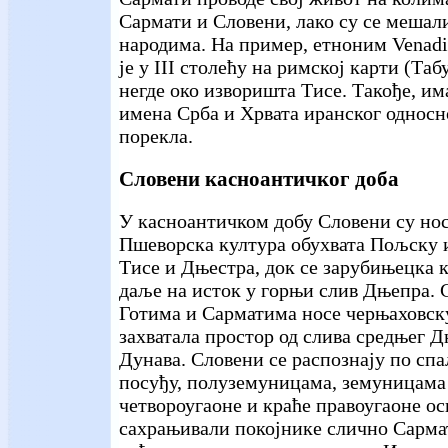
Сармати и Словени, лако су се мешал
народима. На пример, етноним Venadi
је у III столећу на римској карти (Та
негде око изворишта Тисе. Такође, и
имена Срба и Хрвата иранског односн
порекла.
Словени касноантичког доба
У касноантичком добу Словени су нос
Пшеворска култура обухвата Пољску 
Тисе и Дњестра, док се зарубињецка 
даље на исток у горњи слив Дњепра. 
Готима и Сарматима носе черњаховску 
захватала простор од слива средњег 
Дунава. Словени се распознају по сп
посуђу, полуземуницама, земуницама
четвороугаоне и краће правоугаоне ос
сахрањивали покојнике слично Сармат