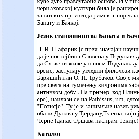
куће дуге правоугаоне основе. И у пш
черњаховској култури била је рашире
занатских производа римског порекла,
Банату и Бачкој.
Језик становништва Баната и Бач
П. И. Шафарик је први значајан научн
да је постојбина Словена у Подунављу
да Словени живе у нашем Подунављу 
време, заступају угледни филолози ка
Баришић или О. Н. Трубачов. Своје 
пре свега на тумачењу хидронима заб
античком добу . На пример, код Плини
ере), наилази се на Pathissus, um, одг
"Потисје". Ту је и занимљив назив рим
обали Дунава у Ђердапу,Tsierna, који
Черне (данас Оршава наспрам Текије)
Каталог