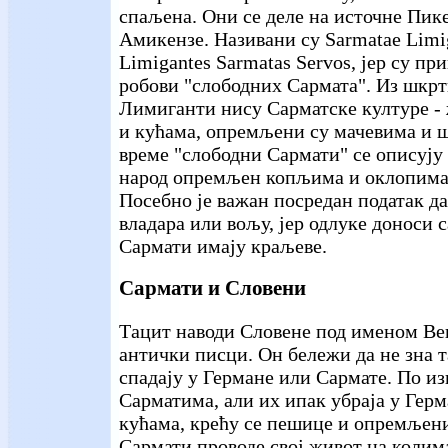
спаљена. Они се деле на источне Пик
Амикензе. Називани су Sarmatae Limi
Limigantes Sarmatas Servos, јер су п
робови "слободних Сармата". Из шкрти
Лимиганти нису Сарматске културе -
и кућама, опремљени су мачевима и 
време "слободни Сармати" се описују
народ опремљен копљима и оклопима
Посебно је важан посредан податак д
владара или вољу, јер одлуке доноси с
Сармати имају краљеве.
Сармати и Словени
Тацит наводи Словене под именом Вен
антички писци. Он бележи да не зна 
спадају у Германе или Сармате. По из
Сарматима, али их ипак убраја у Герм
кућама, крећу се пешице и опремљен
Сармати проводе свој живот на колим