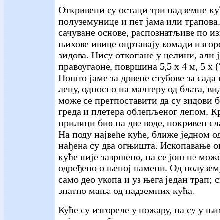
Откривени су остаци три надземне кућ
полуземунице и пет јама или трапова.
сачуване основе, распознатљиве по и
њихове ивице оцртавају комади изгоре
зидова. Нису откопане у целини, али ј
правоугаоне, површина 5,5 х 4 м, 5 х (?
Пошто јаме за дрвене стубове за сада 
лепу, односно иа малтеру од блата, ви
може се претпоставити да су зидови 
греда и плетера облепљеног лепом. Кр
прилици био на две воде, покривен с
На поду највеће куће, ближе једном о
нађена су два огњишта. Ископавање о
куће није завршено, па се још не мож
одређено о њеној намени. Од полузем
само део укопа и уз њега један трап; с
знатно мања од надземних кућа.
Куће су изгореле у пожару, па су у њ