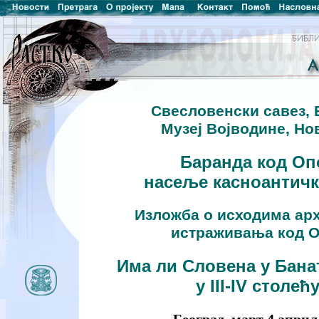
Свесловенски савез, 
Музеј Војводине, Но
Баранда код Оп
насеље касноантичк
Изложба о исходима ар
истраживања код 
Има ли Словена у Банат
у III-IV столећ
Београд, март 4 април