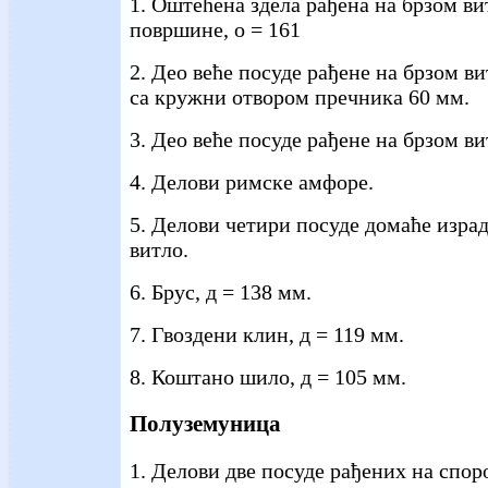
1. Оштећена здела рађена на брзом ви
површине, о = 161
2. Део веће посуде рађене на брзом ви
са кружни отвором пречника 60 мм.
3. Део веће посуде рађене на брзом ви
4. Делови римске амфоре.
5. Делови четири посуде домаће израд
витло.
6. Брус, д = 138 мм.
7. Гвоздени клин, д = 119 мм.
8. Коштано шило, д = 105 мм.
Полуземуница
1. Делови две посуде рађених на спор