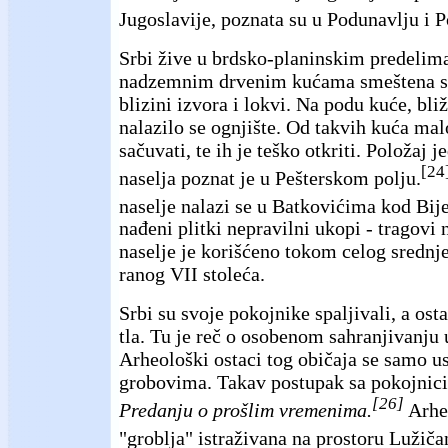
Jugoslavije, poznata su u Podunavlju i P
Srbi žive u brdsko-planinskim predelima
nadzemnim drvenim kućama smeštena s
blizini izvora i lokvi. Na podu kuće, bliž
nalazilo se ognjište. Od takvih kuća mal
sačuvati, te ih je teško otkriti. Položaj
[24
naselja poznat je u Pešterskom polju.
naselje nalazi se u Batkovićima kod Bije
nađeni plitki nepravilni ukopi - tragov
naselje je korišćeno tokom celog srednj
ranog VII stoleća.
Srbi su svoje pokojnike spaljivali, a osta
tla. Tu je reč o osobenom sahranjivanju
Arheološki ostaci tog običaja se samo 
grobovima. Takav postupak sa pokojnici
[26]
Predanju o prošlim vremenima.
Arheo
"groblja" istraživana na prostoru Lužiča