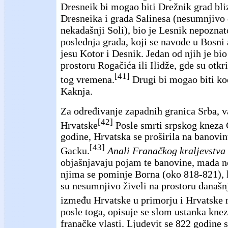
Dresneik bi mogao biti Drežnik grad bl
Dresneika i grada Salinesa (nesumnjivo 
nekadašnji Soli), bio je Lesnik nepozna
poslednja grada, koji se navode u Bosni 
jesu Kotor i Desnik. Jedan od njih je bi
prostoru Rogačića ili Ilidže, gde su otkri
[41]
tog vremena.
Drugi bi mogao biti ko
Kaknja.
Za određivanje zapadnih granica Srba, v
[42]
Hrvatske
Posle smrti srpskog kneza 
godine, Hrvatska se proširila na banovi
[43]
Gacku.
Anali Franačkog kraljevstva
objašnjavaju pojam te banovine, mada n
njima se pominje Borna (oko 818-821), 
su nesumnjivo živeli na prostoru današn
između Hrvatske u primorju i Hrvatske 
posle toga, opisuje se slom ustanka knez
franačke vlasti. Ljudevit se 822 godine 