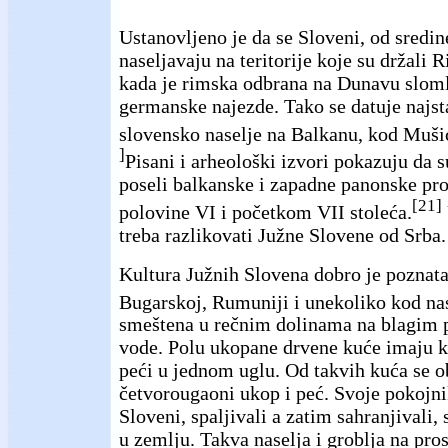
Ustanovljeno je da se Sloveni, od sredin
naseljavaju na teritorije koje su držali 
kada je rimska odbrana na Dunavu sloml
germanske najezde. Tako se datuje najsta
slovensko naselje na Balkanu, kod Mušić
]
Pisani i arheološki izvori pokazuju da 
poseli balkanske i zapadne panonske pr
[21]
polovine VI i početkom VII stoleća.
treba razlikovati Južne Slovene od Srba.
Kultura Južnih Slovena dobro je poznata 
Bugarskoj, Rumuniji i unekoliko kod na
smeštena u rečnim dolinama na blagim p
vode. Polu ukopane drvene kuće imaju k
peći u jednom uglu. Od takvih kuća se 
četvorougaoni ukop i peć. Svoje pokojnik
Sloveni, spaljivali a zatim sahranjivali, 
u zemlju. Takva naselja i groblja na pro