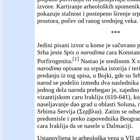
izvore. Kartiranje arheoloških spomeni
pokazuje stalnost i postepeno širenje sr
prostora, počev od ranog srednjeg veka.
***
Jedini pisani izvor u kome je sačuvano 
Srba jeste
Spis o narodima
cara Konstan
[1]
Porfirogenita.
Nastao je sredinom X s
narodima
opisane su srpska istorija i ter
predanju iz tog spisa, u Bojki, gde su Sr
narod se podelio između dva naslednika 
jednog dela naroda prebegao je, zajedno
vizantijskom caru Irakliju (610-641), ko
naseljavanje dao grad u oblasti Soluna, 
Srbima Servija (Σερβλια)
.
Zatim se odsel
predomisle i preko zapovednika Beogra
cara Iraklija da se nasele u Dalmaciji.
Ustanovljena je arheološka veza u VII s