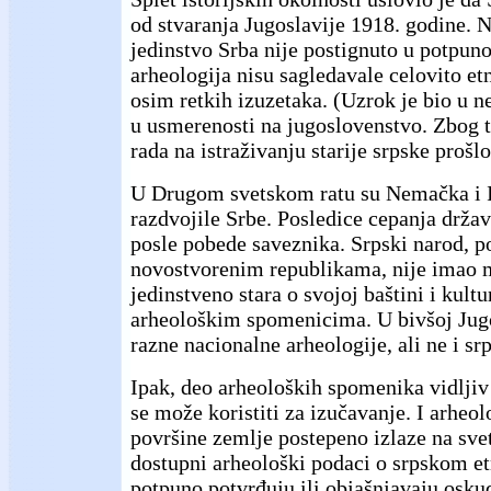
od stvaranja Jugoslavije 1918. godine. 
jedinstvo Srba nije postignuto u potpunost
arheologija nisu sagledavale celovito etn
osim retkih izuzetaka. (Uzrok je bio u n
u usmerenosti na jugoslovenstvo. Zbog t
rada na istraživanju starije srpske prošlo
U Drugom svetskom ratu su Nemačka i It
razdvojile Srbe. Posledice cepanja držav
posle pobede saveznika. Srpski narod, p
novostvorenim republikama, nije imao 
jedinstveno stara o svojoj baštini i kultu
arheološkim spomenicima. U bivšoj Jugo
razne nacionalne arheologije, ali ne i sr
Ipak, deo arheoloških spomenika vidljiv 
se može koristiti za izučavanje. I arheol
površine zemlje postepeno izlaze na sve
dostupni arheološki podaci o srpskom e
potpuno potvrđuju ili objašnjavaju oskud