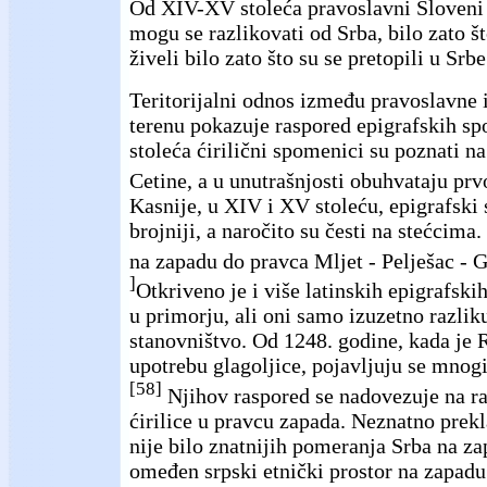
Od XIV-XV stoleća pravoslavni Sloveni
mogu se razlikovati od Srba, bilo zato što
živeli bilo zato što su se pretopili u Srbe
Teritorijalni odnos između pravoslavne i
terenu pokazuje raspored epigrafskih s
stoleća ćirilični spomenici su poznati n
Cetine, a u unutrašnjosti obuhvataju pr
Kasnije, u XIV i XV stoleću, epigrafski
brojniji, a naročito su česti na stećcima
na zapadu do pravca Mljet - Pelješac - 
]
Otkriveno je i više latinskih epigrafsk
u primorju, ali oni samo izuzetno razlik
stanovništvo. Od 1248. godine, kada je
upotrebu glagoljice, pojavljuju se mnogi
[58]
Njihov raspored se nadovezuje na ra
ćirilice u pravcu zapada. Neznatno prek
nije bilo znatnijih pomeranja Srba na za
omeđen srpski etnički prostor na zapad