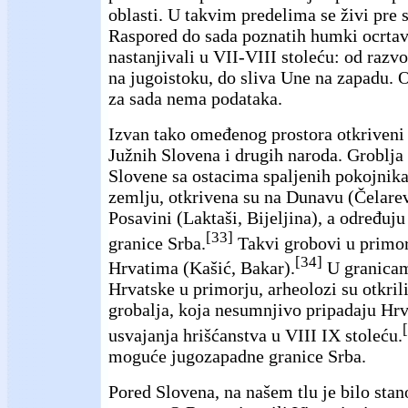
oblasti. U takvim predelima se živi pre 
Raspored do sada poznatih humki ocrtava
nastanjivali u VII-VIII stoleću: od razv
na jugoistoku, do sliva Une na zapadu.
za sada nema podataka.
Izvan tako omeđenog prostora otkriveni 
Južnih Slovena i drugih naroda. Groblja
Slovene sa ostacima spaljenih pokojnik
zemlju, otkrivena su na Dunavu (Čelare
Posavini (Laktaši, Bijeljina), a određuju
[33]
granice Srba.
Takvi grobovi u primor
[34]
Hrvatima (Kašić, Bakar).
U granicam
Hrvatske u primorju, arheolozi su otkrili
grobalja, koja nesumnjivo pripadaju Hr
usvajanja hrišćanstva u VIII IX stoleću.
moguće jugozapadne granice Srba.
Pored Slovena, na našem tlu je bilo sta