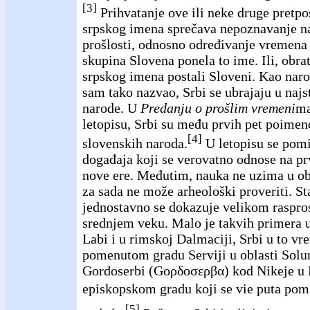
[3]
Prihvatanje ove ili neke druge pretpo
srpskog imena sprečava nepoznavanje na
prošlosti, odnosno određivanje vremena
skupina Slovena ponela to ime. Ili, obra
srpskog imena postali Sloveni. Kao naro
sam tako nazvao, Srbi se ubrajaju u najs
narode. U
Predanju o prošlim vremeni
ma
letopisu, Srbi su među prvih pet poimen
[4]
slovenskih naroda.
U letopisu se pomi
događaja koji se verovatno odnose na pr
nove ere. Međutim, nauka ne uzima u obzi
za sada ne može arheološki proveriti. S
jednostavno se dokazuje velikom raspro
srednjem veku. Malo je takvih primera 
Labi i u rimskoj Dalmaciji, Srbi u to vr
pomenutom gradu Serviji u oblasti Solun
Gordoserbi (Gορδοσερβα) kod Nikeje u 
episkopskom gradu koji se vie puta pom
[5]