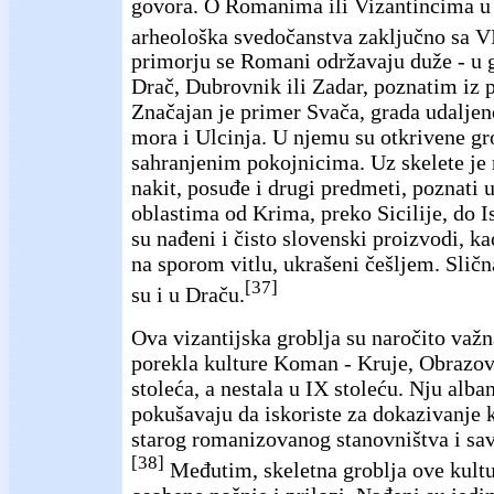
govora. O Romanima ili Vizantincima u 
arheološka svedočanstva zaključno sa V
primorju se Romani održavaju duže - u 
Drač, Dubrovnik ili Zadar, poznatim iz p
Značajan je primer Svača, grada udalje
mora i Ulcinja. U njemu su otkrivene gr
sahranjenim pokojnicima. Uz skelete je 
nakit, posuđe i drugi predmeti, poznati 
oblastima od Krima, preko Sicilije, do 
su nađeni i čisto slovenski proizvodi, ka
na sporom vitlu, ukrašeni češljem. Sličn
[37]
su i u Draču.
Ova vizantijska groblja su naročito važ
porekla kulture Koman - Kruje, Obrazov
stoleća, a nestala u IX stoleću. Nju alba
pokušavaju da iskoriste za dokazivanje 
starog romanizovanog stanovništva i sa
[38]
Međutim, skeletna groblja ove kultu