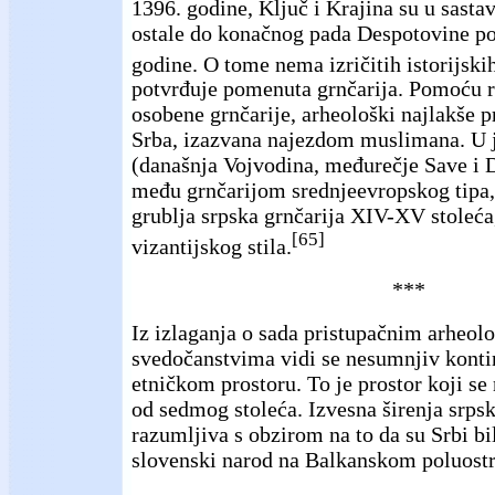
1396. godine, Ključ i Krajina su u sastav
ostale do konačnog pada Despotovine po
godine. O tome nema izričitih istorijski
potvrđuje pomenuta grnčarija. Pomoću r
osobene grnčarije, arheološki najlakše 
Srba, izazvana najezdom muslimana. U 
(današnja Vojvodina, međurečje Save i D
među grnčarijom srednjeevropskog tipa,
grublja srpska grnčarija XIV-XV stoleća
[65]
vizantijskog stila.
***
Iz izlaganja o sada pristupačnim arheol
svedočanstvima vidi se nesumnjiv konti
etničkom prostoru. To je prostor koji se 
od sedmog stoleća. Izvesna širenja srps
razumljiva s obzirom na to da su Srbi bil
slovenski narod na Balkanskom poluost