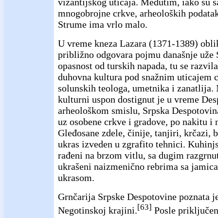
vizantijskog uticaja. Međutim, iako su 
mnogobrojne crkve, arheoloških podataka
Strume ima vrlo malo.
U vreme kneza Lazara (1371-1389) oblik
približno odgovara pojmu današnje uže S
opasnost od turskih napada, tu se razvila
duhovna kultura pod snažnim uticajem c
solunskih teologa, umetnika i zanatlija. 
kulturni uspon dostignut je u vreme Des
arheološkom smislu, Srpska Despotovina
uz osobene crkve i gradove, po nakitu i n
Gleđosane zdele, činije, tanjiri, krčazi,
ukras izveden u zgrafito tehnici. Kuhinj
rađeni na brzom vitlu, sa dugim razgrn
ukrašeni naizmenično rebrima sa jamic
ukrasom.
Grnčarija Srpske Despotovine poznata je
[63]
Negotinskoj krajini.
Posle priključen