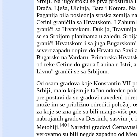
Srbiji. Na jugoistoku se prva prostirala 
Drača, Lješa, Ulcinja, Bara i Kotora. Na
Paganija bila poslednja srpska zemlja n
Cetini graničila sa Hrvatskom. I Zahuml
graniči sa Hrvatskom. Duklja, Travunija
se sa Srbijom planinama u zaleđu. Srbija
graniči Hrvatskom i sa juga Bugarskom"
severozapadu dopire do Hrvata na Savi a
Bugarske na Vardaru. Primorska Hrvatsk
od reke Cetine do grada Labina u Istri, a
Livnu" graniči se sa Srbijom.
Od osam gradova koje Konstantin VII p
Srbiji, malo kojem je tačno određen pol
pretpostavi da su gradovi navedeni odr
može im se približno odrediti položaj, o
za koje se zna gde su bili manje-više po
nabrojanih gradova Destinik, sasvim je i
[40]
Metohiji.
Naredni gradovi Černavus
verovatno su bili negde zapadno od Meto