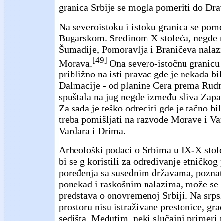
granica Srbije se mogla pomeriti do Dra
Na severoistoku i istoku granica se pom
Bugarskom. Sredinom X stoleća, negde 
Šumadije, Pomoravlja i Braničeva nalaz
[49]
Morava.
Ona severo-istočnu granicu 
približno na isti pravac gde je nekada b
Dalmacije - od planine Cera prema Rudn
spuštala na jug negde između sliva Zap
Za sada je teško odrediti gde je tačno bil
treba pomišljati na razvođe Morave i Va
Vardara i Drima.
Arheološki podaci o Srbima u IX-X stole
bi se g koristili za određivanje etničkog 
poređenja sa susednim državama, poznat
ponekad i raskošnim nalazima, može se 
predstava o onovremenoj Srbiji. Na sr
prostoru nisu istraživane prestonice, gr
sedišta. Međutim, neki slučajni primeri 