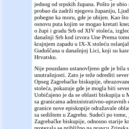
jednog od srpskih župana. Pošto je ubio
probao da zadrži njegovu županiju, Ljud
pobegne ka moru, gde je ubijen. Kao što
osnovu puta kojim se mogao kretati knez
o župi i gradu Srb od XIV stoleća, izgle
današnji Srb kod izvora Une Prema tome,
krajnjem zapadu u IX-X stoleću oslanjal
Guduščana u današnjoj Lici, koji su kasn
Hrvatsku.
Nije pouzdano ustanovljeno gde je bila 
unutrašnjosti. Zato je teže odrediti seve
Opseg Zagrebačke biskupije, obrazovane
stoleća, pokazuje gde je mogla biti seve
Uobičajeno je da se oblasti biskupija u
sa granicama administrativno-upravnih o
granice nove episkopije odražavale oblas
sa sedištem u Zagrebu. Sudeći po tome, 
Zagrebačke biskupije, odnosno starije k
protezala se približno na pravcu Zrinska