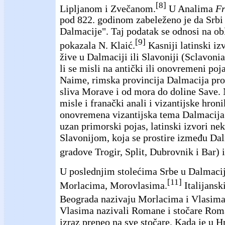
[8]
Lipljanom i Zvečanom.
U Analima
Fr
pod 822. godinom zabeleženo je da Srbi 
Dalmacije". Taj podatak se odnosi na obl
[9]
pokazala N. Klaić.
Kasniji latinski iz
žive u Dalmaciji ili Slavoniji (Sclavonia
li se misli na antički ili onovremeni po
Naime, rimska provincija Dalmacija pros
sliva Morave i od mora do doline Save.
misle i franački anali i vizantijske hroni
onovremena vizantijska tema Dalmacija
uzan primorski pojas, latinski izvori ne
Slavonijom, koja se prostire između Da
gradove Trogir, Split, Dubrovnik i Bar) 
U poslednjim stolećima Srbe u Dalmacij
[11]
Morlacima, Morovlasima.
Italijanski
Beograda nazivaju Morlacima i Vlasima
Vlasima nazivali Romane i stočare Roma
izraz preneo na sve stočare. Kada je u 