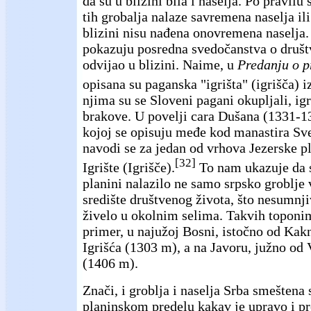
da su u blizini bila i naselja. Po pravilu 
tih grobalja nalaze savremena naselja ili 
blizini nisu nađena onovremena naselja.
pokazuju posredna svedočanstva o društ
odvijao u blizini. Naime, u
Predanju o 
opisana su paganska "igrišta" (igrišča) 
njima su se Sloveni pagani okupljali, igra
brakove. U povelji cara Dušana (1331-1
kojoj se opisuju međe kod manastira Sv
navodi se za jedan od vrhova Jezerske p
[32]
Igrište (Igrišče).
To nam ukazuje da s
planini nalazilo ne samo srpsko groblje
središte društvenog života, što nesumnji
živelo u okolnim selima. Takvih toponi
primer, u najužoj Bosni, istočno od Kakn
Igrišća (1303 m), a na Javoru, južno od V
(1406 m).
Znači, i groblja i naselja Srba smeštena 
planinskom predelu kakav je upravo i p