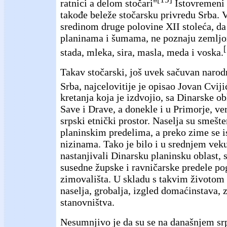
ratnici a delom stočari"
Istovremeni 
takođe beleže stočarsku privredu Srba. V
sredinom druge polovine XII stoleća, da
planinama i šumama, ne poznaju zemlj
stada, mleka, sira, masla, meda i voska.
Takav stočarski, još uvek sačuvan narod
Srba, najcelovitije je opisao Jovan Cviji
kretanja koja je izdvojio, sa Dinarske o
Save i Drave, a donekle i u Primorje, ve
srpski etnički prostor. Naselja su smešt
planinskim predelima, a preko zime se is
nizinama. Tako je bilo i u srednjem veku
nastanjivali Dinarsku planinsku oblast, 
susedne župske i ravničarske predele p
zimovališta. U skladu s takvim životom 
naselja, grobalja, izgled domaćinstava, z
stanovništva.
Nesumnjivo je da su se na današnjem srp