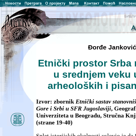
Đorđe Jankovi
Etnički prostor Srba
u srednjem veku 
arheoloških i pisan
Izvor: zbornik
Etnički sastav stanovniš
Gore i Srbi u SFR Jugoslaviji
, Geograf
Univerziteta u Beogradu, Stručna Knj
(strane 19-40)
Splet istorijskih okolnosti uslovio je da