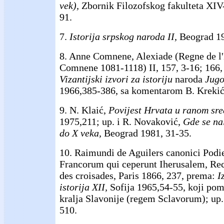
vek),
Zbornik Filozofskog fakulteta XIV
91.
7.
Istorija srpskog naroda II,
Beograd 19
8. Anne Comnene, Alexiade (Regne de l
Comnene 1081-1118) II, 157, 3-16; 166, 
Vizantijski izvori za istoriju
naroda
Jugo
1966,385-386, sa komentarom B. Krekić
9. N. Klaić,
Povijest Hrvata u ranom sre
1975,211; up. i R. Novaković,
Gde se nal
do X veka,
Beograd 1981, 31-35.
10. Raimundi de Aguilers canonici Podie
Francorum qui ceperunt Iherusalem, Recu
des croisades, Paris 1866, 237, prema:
I
istorija XII,
Sofija 1965,54-55, koji pomi
kralja Slavonije (regem Sclavorum); up. 
510.