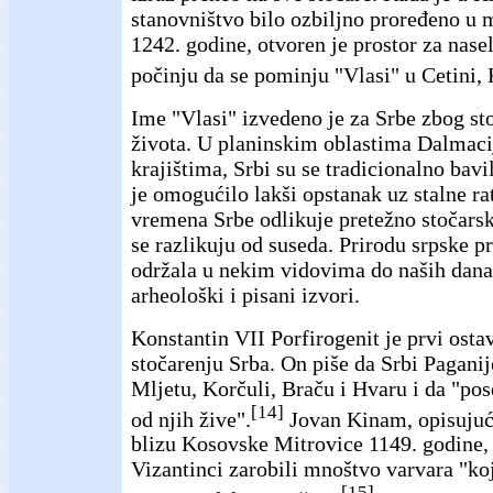
stanovništvo bilo ozbiljno proređeno u 
1242. godine, otvoren je prostor za nase
počinju da se pominju "Vlasi" u Cetini, 
Ime "Vlasi" izvedeno je za Srbe zbog st
života. U planinskim oblastima Dalmacij
krajištima, Srbi su se tradicionalno bav
je omogućilo lakši opstanak uz stalne ra
vremena Srbe odlikuje pretežno stočarsk
se razlikuju od suseda. Prirodu srpske pr
održala u nekim vidovima do naših dana
arheološki i pisani izvori.
Konstantin VII Porfirogenit je prvi osta
stočarenju Srba. On piše da Srbi Paganij
Mljetu, Korčuli, Braču i Hvaru i da "pos
[14]
od njih žive".
Jovan Kinam, opisujuć
blizu Kosovske Mitrovice 1149. godine, 
Vizantinci zarobili mnoštvo varvara "koj
[15]