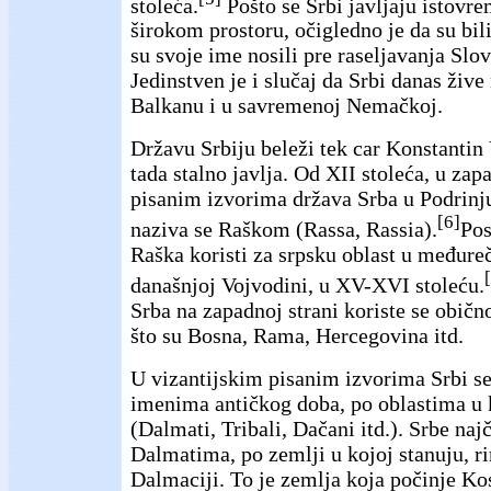
stoleća.
Pošto se Srbi javljaju istovr
širokom prostoru, očigledno je da su bili 
su svoje ime nosili pre raseljavanja Slo
Jedinstven je i slučaj da Srbi danas žive
Balkanu i u savremenoj Nemačkoj.
Državu Srbiju beleži tek car Konstantin 
tada stalno javlja. Od XII stoleća, u za
pisanim izvorima država Srba u Podrinj
[6]
naziva se Raškom (Rassa, Rassia).
Pos
Raška koristi za srpsku oblast u međureč
današnjoj Vojvodini, u XV-XVI stoleću.
Srba na zapadnoj strani koriste se običn
što su Bosna, Rama, Hercegovina itd.
U vizantijskim pisanim izvorima Srbi se
imenima antičkog doba, po oblastima u 
(Dalmati, Tribali, Dačani itd.). Srbe naj
Dalmatima, po zemlji u kojoj stanuju, r
Dalmaciji. To je zemlja koja počinje K