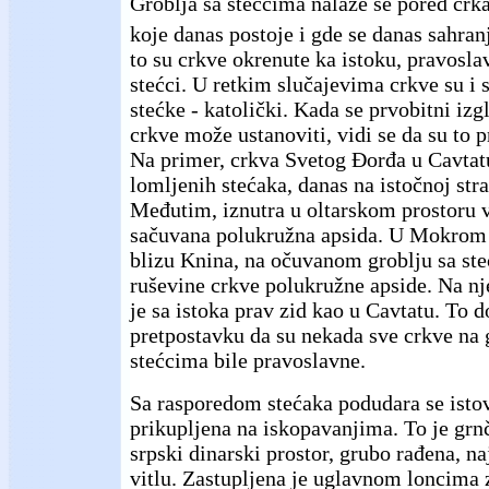
Groblja sa stećcima nalaze se pored crka
koje danas postoje i gde se danas sahran
to su crkve okrenute ka istoku, pravosla
stećci. U retkim slučajevima crkve su i
stećke - katolički. Kada se prvobitni izg
crkve može ustanoviti, vidi se da su to 
Na primer, crkva Svetog Đorđa u Cavtat
lomljenih stećaka, danas na istočnoj str
Međutim, iznutra u oltarskom prostoru v
sačuvana polukružna apsida. U Mokrom 
blizu Knina, na očuvanom groblju sa ste
ruševine crkve polukružne apside. Na n
je sa istoka prav zid kao u Cavtatu. To 
pretpostavku da su nekada sve crkve na 
stećcima bile pravoslavne.
Sa rasporedom stećaka podudara se isto
prikupljena na iskopavanjima. To je grn
srpski dinarski prostor, grubo rađena, n
vitlu. Zastupljena je uglavnom loncima 