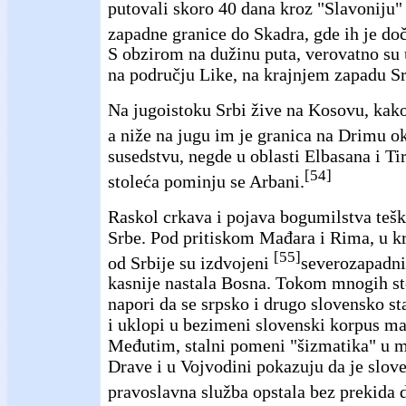
putovali skoro 40 dana kroz "Slavoniju"
zapadne granice do Skadra, gde ih je do
S obzirom na dužinu puta, verovatno su 
na području Like, na krajnjem zapadu Sr
Na jugoistoku Srbi žive na Kosovu, kak
a niže na jugu im je granica na Drimu o
susedstvu, negde u oblasti Elbasana i Ti
[54]
stoleća pominju se Arbani.
Raskol crkava i pojava bogumilstva tešk
Srbe. Pod pritiskom Mađara i Rima, u 
[55]
od Srbije su izdvojeni
severozapadni 
kasnije nastala Bosna. Tokom mnogih sto
napori da se srpsko i drugo slovensko st
i uklopi u bezimeni slovenski korpus ma
Međutim, stalni pomeni "šizmatika" u m
Drave i u Vojvodini pokazuju da je slov
pravoslavna služba opstala bez prekida 