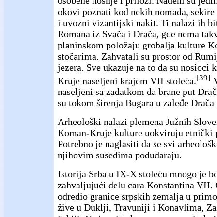
osobene nošnje i prilozi. Nađeni su jedi
okovi poznati kod nekih nomada, sekire
i uvozni vizantijski nakit. Ti nalazi ih b
Romana iz Svača i Drača, gde nema tak
planinskom položaju grobalja kulture K
stočarima. Zahvatali su prostor od Rum
jezera. Sve ukazuje na to da su nosioci 
[39]
Kruje naseljeni krajem VII stoleća.
V
naseljeni sa zadatkom da brane put Drač 
su tokom širenja Bugara u zaleđe Drača 
Arheološki nalazi plemena Južnih Slove
Koman-Kruje kulture uokviruju etnički p
Potrebno je naglasiti da se svi arheološ
njihovim susedima podudaraju.
Istorija Srba u IX-X stoleću mnogo je b
zahvaljujući delu cara Konstantina VII. 
odredio granice srpskih zemalja u primo
žive u Duklji, Travuniji i Konavlima, Za