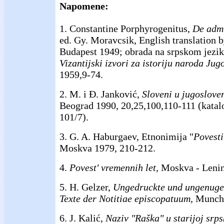
Napomene:
1. Constantine Porphyrogenitus,
De
adm
ed. Gy. Moravcsik, English translation b
Budapest 1949; obrada na srpskom jezik
Vizantijski izvori za istoriju naroda Jugo
1959,9-74.
2. M. i Đ. Janković,
Sloveni u jugoslov
Beograd 1990, 20,25,100,110-111 (katalo
101/7).
3. G. A. Haburgaev, Etnonimija "
Povesti
Moskva 1979, 210-212.
4.
Povest' vremennih let,
Moskva - Lenin
5. H. Gelzer,
Ungedruckte und ungenugen
Texte der Notitiae episcopatuum
, Munch
6. J. Kalić,
Naziv "Raška" u starijoj srpsk