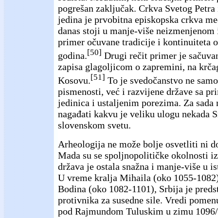
pogrešan zaključak. Crkva Svetog Petra 
jedina je prvobitna episkopska crkva me
danas stoji u manje-više neizmenjenom i
primer očuvane tradicije i kontinuiteta
[50]
godina.
Drugi rečit primer je sačuva
zapisa glagoljicom o zapremini, na krča
[51]
Kosovu.
To je svedočanstvo ne samo 
pismenosti, već i razvijene države sa 
jedinica i ustaljenim porezima. Za sa
nagađati kakvu je veliku ulogu nekada S
slovenskom svetu.
Arheologija ne može bolje osvetliti ni d
Mada su se spoljnopolitičke okolnosti i
država je ostala snažna i manje-više u i
U vreme kralja Mihaila (oko 1055-1082)
Bodina (oko 1082-1101), Srbija je preds
protivnika za susedne sile. Vredi pomenu
pod Rajmundom Tuluskim u zimu 1096/7