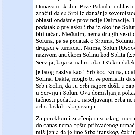
Dunava u okolini Brze Palanke i oblasti 
značiti da su Srbi iz današnje severoisto
oblasti ondašnje provincije Dalmacije. T
podatak o prelasku Srba iz okoline Sol
biti tačan. Međutim, nema drugih vesti 
Soluna, pa se podatak o Srbima, Solunu 
drugačije tumačiti. Naime, Solun (Θεσ
nazivom antičkom Solinu kod Splita (Σα
Servija, koja se nalazi oko 135 km dalek
je istog naziva kao i Srb kod Knina, ud
Solina. Dakle, moglo bi se pomisliti da 
Srb i Solin, da su Srbi najpre došli u z
u Serviju i Solun. Ova domišljanja poka
tačnosti podatka o naseljavanju Srba ne 
arheoloških iskopavanja.
Za poreklom i značenjem srpskog imena 
do danas nema opšte prihvaćenog tumač
mišljenja da je ime Srba iranskog, čak i