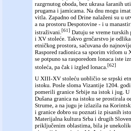
razgrnutog oboda, bez ukrasa šaranih u
prugama i jamicama. Na dnu mogu imati 
vitla. Zapadno od Drine nalaženi su u 
a na prostoru Despotovine - i u manastir
[61]
istraživani.
Datuju se vreme turskih
i XV stoleće. Takvo grnčarstvo je odlik
etničkog prostora, sačuvana do najnovi
Raspored radionica sa sporim vitlom u
X
se potpuno sa rasporedom lonaca iste i
[62]
stoleća, pa čak i izgled lonaca.
U XIII-XV stoleću uobličio se srpski etn
istoku. Posle sloma Vizantije 1204. god
pomerili granice Srbije na istok i jug. 
Dušana granica na istoku se prostirala 
Strume, a na jugu je izlazila na Korintsk
i granice dobro su poznati iz pisanih ist
Materijalna kultura Srba i drugih Slove
priključenim oblastima, bila je unekolik