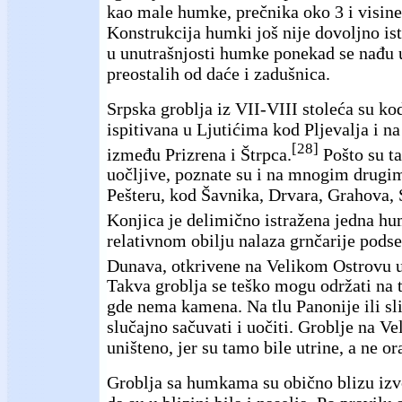
kao male humke, prečnika oko 3 i visine
Konstrukcija humki još nije dovoljno ist
u unutrašnjosti humke ponekad se nađu
preostalih od daće i zadušnica.
Srpska groblja iz VII-VIII stoleća su ko
ispitivana u Ljutićima kod Pljevalja i na
[28]
između Prizrena i Štrpca.
Pošto su t
uočljive, poznate su i na mnogim drugim
Pešteru, kod Šavnika, Drvara, Grahova, 
Konjica je delimično istražena jedna h
relativnom obilju nalaza grnčarije pods
Dunava, otkrivene na Velikom Ostrovu 
Takva groblja se teško mogu održati na t
gde nema kamena. Na tlu Panonije ili 
slučajno sačuvati i uočiti. Groblje na V
uništeno, jer su tamo bile utrine, a ne or
Groblja sa humkama su obično blizu izvo