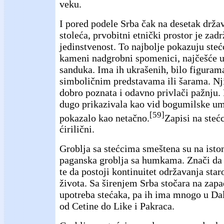
veku.
I pored podele Srba čak na desetak drža
stoleća, prvobitni etnički prostor je zad
jedinstvenost. To najbolje pokazuju steć
kameni nadgrobni spomenici, najčešće u 
sanduka. Ima ih ukrašenih, bilo figuram
simboličnim predstavama ili šarama. Nj
dobro poznata i odavno privlači pažnju.
dugo prikazivala kao vid bogumilske ume
[59]
pokazalo kao netačno.
Zapisi na steć
ćirilični.
Groblja sa stećcima smeštena su na istom
paganska groblja sa humkama. Znači da su
te da postoji kontinuitet održavanja sta
života. Sa širenjem Srba stočara na zapad
upotreba stećaka, pa ih ima mnogo u Dal
od Cetine do Like i Pakraca.