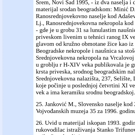
Srem, Novi Sad 1995, - iz dva naselja i 
materijal srodan beogradskom: Minić D.
Ranosrednjovekovno naselje kod Adašev
Lj., Ranosrednjovekovna nekropola kod
- gde je u grobu 31 sa lunulastim naušn
priveskom livenim u tehnici ranog IX ve
glavom od kružno obmotane žice kao iz
Beogradske nekropole i naušnica sa sto
Srednjovekovna nekropola na Vrcalovoj 
u groblju r H-XIV veka publikovala je 
krsta priveska, srodnog beogradskim na
Srednjovekovna nalazišta, 237, Selište, 
koje počinje u poslednjoj četvrtini XI ve
vek a ima keramiku srodnu beogradskoj
25. Janković M., Slovensko naselje ko
Vojvođanskih muzeja 35 za 1996. godinu
26. Uvid u materijal iskopan 1993. god
rukovodilac istraživanja Stanko Trifuno