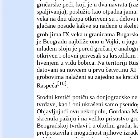
grnčarske peći, koji je u dva navrata (
spaljivanja), poslužio kao otpadna jam
veka na dnu ukopa otkriveni su i delovi
glačane posude kakve su nađene u skel
grobljima IX veka u granicama Bugarsk
je Beogradu najbliže ono u Vojki, u ju
mlađem sloju je pored grnčarije analogn
otkriven i olovni privesak sa krstolik
livenjem u vidu bobica. Na teritoriji Rus
datovani su novcem u prvu četvrtinu XI
grobovima nalaženi su zajedno sa krsti
[10]
Raspeća
.
Srodni krstići potiču sa donjogradske n
tvrđave, kao i oni ukrašeni samo pseud
Objavljujući ovu nekropolu, Gordana Ma
skrenula pažnju i na veliko prisustvo gr
Beogradskoj tvrđavi i u okolini grada, ka
pretpostavila i mogućnost njihove izr