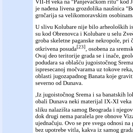
VII-H veka na "Panjevačkom ritu" kod J
je nađena livena grozdolika naušnica "B
grnčarija sa velikomoravskim osobinam
U slivu Kolubare nije bilo arheoloških i
su kod Obrenovca i Kolubare u selu Zve
groba skeletne paganske nekropole, pri 
[23]
otkrivena posuda
, osobena za sremsk
Ovaj deo teritorije grada se i inače, ge
podudara sa oblašću jugoistočnog Srema
ispresecanoj močvarama uz tokove reka, 
oblasti jugozapadnog Banata koje gravit
severno od Dunava.
,Iz jugoistočnog Srema i sa banatskih lok
obali Dunava neki materijal IX-XI veka 
sliku nalazišta samog Beograda i njego
dok drugi nema paralela pre obnove Viza
ujednačuju. Ovo se pre svega odnosi na 
bez upotrebe vitla, kakva iz samog grada