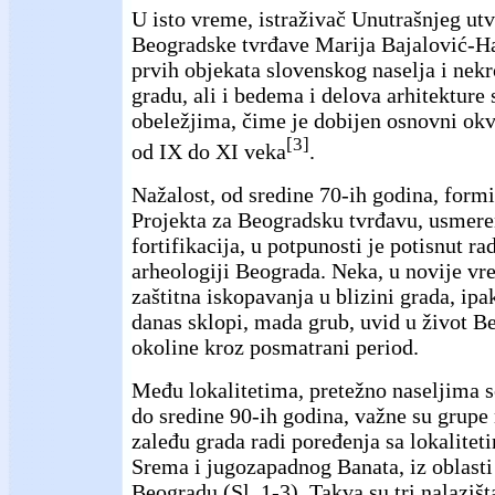
U isto vreme, istraživač Unutrašnjeg ut
Beogradske tvrđave Marija Bajalović-Ha
prvih objekata slovenskog naselja i ne
gradu, ali i bedema i delova arhitekture
obeležjima, čime je dobijen osnovni okv
[3]
od IX do XI veka
.
Nažalost, od sredine 70-ih godina, for
Projekta za Beogradsku tvrđavu, usmere
fortifikacija, u potpunosti je potisnut r
arheologiji Beograda. Neka, u novije v
zaštitna iskopavanja u blizini grada, ip
danas sklopi, mada grub, uvid u život B
okoline kroz posmatrani period.
Među lokalitetima, pretežno naseljima 
do sredine 90-ih godina, važne su grupe
zaleđu grada radi poređenja sa lokalite
Srema i jugozapadnog Banata, iz oblasti 
Beogradu (Sl. 1-3). Takva su tri nalaziš