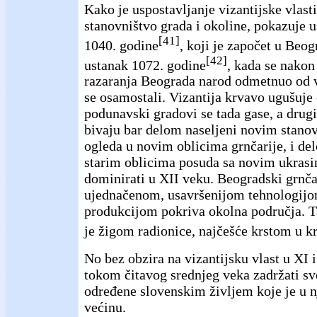
Kako je uspostavljanje vizantijske vlast
stanovništvo grada i okoline, pokazuje 
[41]
1040. godine
, koji je započet u Beog
[42]
ustanak 1072. godine
, kada se nako
razaranja Beograda narod odmetnuo od v
se osamostali. Vizantija krvavo ugušuje
podunavski gradovi se tada gase, a drugi
bivaju bar delom naseljeni novim stano
ogleda u novim oblicima grnčarije, i d
starim oblicima posuda sa novim ukrasi
dominirati u XII veku. Beogradski grnčar
ujednačenom, usavršenijom tehnologij
produkcijom pokriva okolna područja. T
je žigom radionice, najčešće krstom u k
No bez obzira na vizantijsku vlast u XI i
tokom čitavog srednjeg veka zadržati sv
određene slovenskim življem koje je u 
većinu.