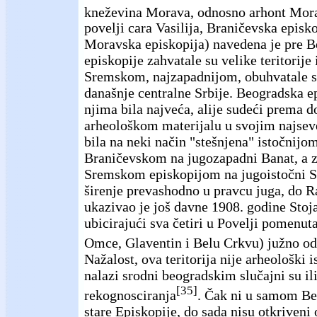
kneževina Morava, odnosno arhont Mor
povelji cara Vasilija, Braničevska episko
Moravska episkopija) navedena je pre 
episkopije zahvatale su velike teritorije 
Sremskom, najzapadnijom, obuhvatale s
današnje centralne Srbije. Beogradska e
njima bila najveća, alije sudeći prema 
arheološkom materijalu u svojim najse
bila na neki način "stešnjena" istočnij
Braničevskom na jugozapadni Banat, a 
Sremskom episkopijom na jugoistočni S
širenje prevashodno u pravcu juga, do R
ukazivao je još davne 1908. godine Sto
ubicirajući sva četiri u Povelji pomenut
Omce, Glaventin i Belu Crkvu) južno o
Nažalost, ova teritorija nije arheološki i
nalazi srodni beogradskim slučajni su ili
[35]
rekognosciranja
. Čak ni u samom Beo
stare Episkopije, do sada nisu otkriveni