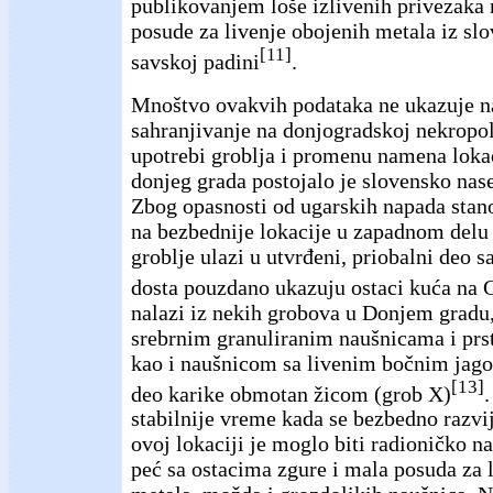
publikovanjem loše izlivenih privezaka 
posude za livenje obojenih metala iz sl
[11]
savskoj padini
.
Mnoštvo ovakvih podataka ne ukazuje n
sahranjivanje na donjogradskoj nekropol
upotrebi groblja i promenu namena loka
donjeg grada postojalo je slovensko nas
Zbog opasnosti od ugarskih napada stan
na bezbednije lokacije u zapadnom delu
groblje ulazi u utvrđeni, priobalni deo s
dosta pouzdano ukazuju ostaci kuća na
nalazi iz nekih grobova u Donjem gradu, 
srebrnim granuliranim naušnicama i prs
kao i naušnicom sa livenim bočnim jagod
[13]
deo karike obmotan žicom (grob X)
stabilnije vreme kada se bezbedno razvij
ovoj lokaciji je moglo biti radioničko na
peć sa ostacima zgure i mala posuda za 