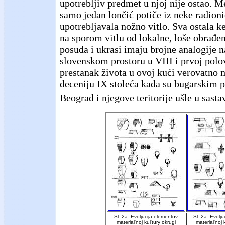
upotrebljiv predmet u njoj nije ostao. 
samo jedan lončić potiče iz neke radioni
upotrebljavala nožno vitlo. Sva ostala k
na sporom vitlu od lokalne, loše obrađen
posuda i ukrasi imaju brojne analogije 
slovenskom prostoru u VIII i prvoj polov
prestanak života u ovoj kući verovatno 
deceniju IX stoleća kada su bugarskim 
Beograd i njegove teritorije ušle u sast
Sl. 2a. Еvoljuciја еlementov
Sl. 2a. Еvolj
material'noj kul'tury okrugi
material'noj 