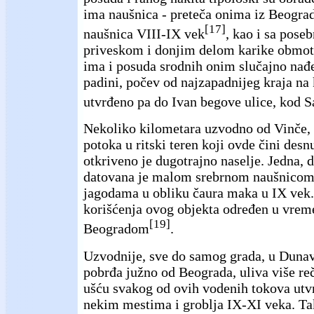
ima naušnica - preteča onima iz Beograda
[17]
naušnica VIII-IX vek
, kao i sa pose
priveskom i donjim delom karike obmo
ima i posuda srodnih onim slučajno nađ
padini, počev od najzapadnijeg kraja na
utvrđeno pa do Ivan begove ulice, kod 
Nekoliko kilometara uzvodno od Vinče,
potoka u ritski teren koji ovde čini des
otkriveno je dugotrajno naselje. Jedna, 
datovana je malom srebrnom naušnicom
jagodama u obliku čaura maka u IX vek.
korišćenja ovog objekta određen u vrem
[19]
Beogradom
.
Uzvodnije, sve do samog grada, u Dunav 
pobrđa južno od Beograda, uliva više reč
ušću svakog od ovih vodenih tokova utvr
nekim mestima i groblja IX-XI veka. Tak