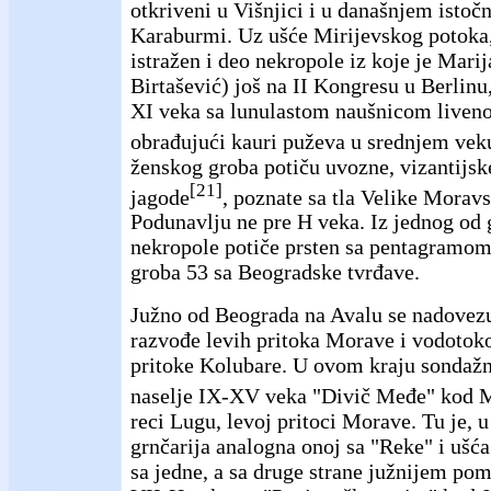
otkriveni u Višnjici i u današnjem isto
Karaburmi. Uz ušće Mirijevskog potoka
istražen i deo nekropole iz koje je Marij
Birtašević) još na II Kongresu u Berlinu
XI veka sa lunulastom naušnicom liven
obrađujući kauri puževa u srednjem vek
ženskog groba potiču uvozne, vizantijske
[21]
jagode
, poznate sa tla Velike Morav
Podunavlju ne pre H veka. Iz jednog od
nekropole potiče prsten sa pentagramo
groba 53 sa Beogradske tvrđave.
Južno od Beograda na Avalu se nadovez
razvođe levih pritoka Morave i vodotoko
pritoke Kolubare. U ovom kraju sondažn
naselje IX-XV veka "Divič Međe" kod 
reci Lugu, levoj pritoci Morave. Tu je, u
grnčarija analogna onoj sa "Reke" i ušć
sa jedne, a sa druge strane južnijem po