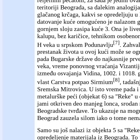
teritoriji Beograda, sa dalekim analogij
glačanog krčaga, kakvi se opredeljuju u
datovanje kuće omogućeno je nalazom g
gornjem sloju zasipa kuće 3. Ona je li
kalupu, bez karičice, tehnikom osobeno
[7]
H veka u srpskom Podunavlju
. Zahva
prestanak života u ovoj kući može se ogr
pada Bugarske države do najkasnije prv
veka, vreme ponovnog vraćanja Vizantije
između osvajanja Vidina, 1002. i 1018. 
[8]
vlast Carstva potpao Sirmium
, tadašn
Sremska Mitrovica. U isto vreme pada i
metalurške peći (objekat 6) sa "Reke" u č
jami otkriven deo manjeg lonca, srodan
Beogradske tvrđave. To ukazuje na mogu
Beograd zauzela silom iako o tome nema
Samo su još nalazi iz objekta 5 sa "Reke
opredeljenje materijala iz Beograda. To