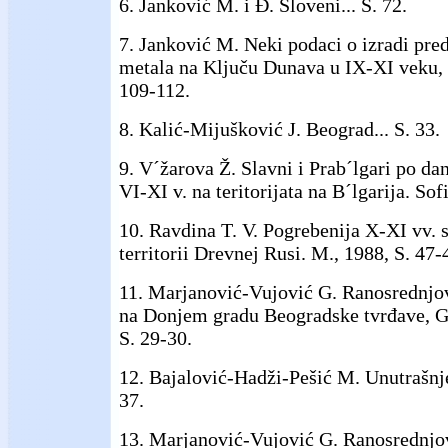
6. Janković M. i Đ. Sloveni... S. 72.
7. Janković M. Neki podaci o izradi pre
metala na Ključu Dunava u IX-XI veku,
109-112.
8. Kalić-Mijušković J. Beograd... S. 33.
9. V´žarova Ž. Slavni i Prab´lgari po da
VI-XI v. na teritorijata na B´lgarija. Sof
10. Ravdina T. V. Pogrebenija X-XI vv.
territorii Drevnej Rusi. M., 1988, S. 47-
11. Marjanović-Vujović G. Ranosrednjo
na Donjem gradu Beogradske tvrđave,
S. 29-30.
12. Bajalović-Hadži-Pešić M. Unutrašnje 
37.
13. Marjanović-Vujović G. Ranosrednjo