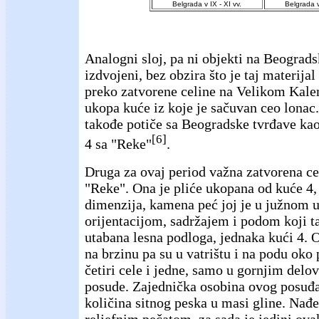
Belgrada v IX - XI vv.
Belgrada v
Analogni sloj, pa ni objekti na Beograds
izdvojeni, bez obzira što je taj materijal
preko zatvorene celine na Velikom Kal
ukopa kuće iz koje je sačuvan ceo lonac.
takođe potiče sa Beogradske tvrđave kao
[6]
4 sa "Reke"
.
Druga za ovaj period važna zatvorena cel
"Reke". Ona je pliće ukopana od kuće 4,
dimenzija, kamena peć joj je u južnom ug
orijentacijom, sadržajem i podom koji t
utabana lesna podloga, jednaka kući 4. 
na brzinu pa su u vatrištu i na podu oko 
četiri cele i jedne, samo u gornjim del
posude. Zajednička osobina ovog posuđa 
količina sitnog peska u masi gline. Nađ
reljefnim pečatom, za sada je jedini ova