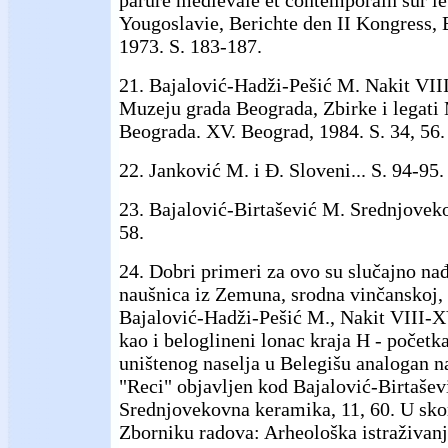
parure medievale et contemporain sur le 
Yougoslavie, Berichte den II Kongress, B
1973. S. 183-187.
21. Bajalović-Hadži-Pešić M. Nakit VII
Muzeju grada Beograda, Zbirke i legati
Beograda. XV. Beograd, 1984. S. 34, 56.
22. Janković M. i Đ. Sloveni... S. 94-95.
23. Bajalović-Birtašević M. Srednjovek
58.
24. Dobri primeri za ovo su slučajno na
naušnica iz Zemuna, srodna vinčanskoj,
Bajalović-Hadži-Pešić M., Nakit VIII-XV
kao i beloglineni lonac kraja H - početk
uništenog naselja u Belegišu analogan n
"Reci" objavljen kod Bajalović-Birtašev
Srednjovekovna keramika, 11, 60. U sk
Zborniku radova: Arheološka istraživanj