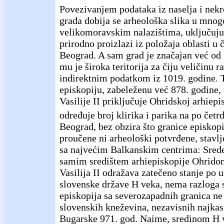
Povezivanjem podataka iz naselja i nekro
grada dobija se arheološka slika u mno
velikomoravskim nalazištima, uključujuć
prirodno proizlazi iz položaja oblasti u 
Beograd. A sam grad je značajan već od I
mu je široka teritorija za čiju veličinu 
indirektnim podatkom iz 1019. godine.
episkopiju, zabeleženu već 878. godine, 
Vasilije II priključuje Ohridskoj arhiepi
određuje broj klirika i parika na po četr
Beograd, bez obzira što granice episkopi
proučene ni arheološki potvrđene, stavlje
sa najvećim Balkanskim centrima: Sred
samim središtem arhiepiskopije Ohrido
Vasilija II odražava zatečeno stanje po 
slovenske države H veka, nema razloga 
episkopija sa severozapadnih granica ne 
slovenskih kneževina, nezavisnih najkas
Bugarske 971. god. Naime, sredinom H 