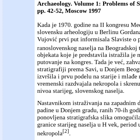
Archaeology. Volume 1: Problems of S
pp. 42-52, Moscow 1997
Kada je 1970. godine na II kongresu Me
slovensku arheologiju u Berlinu Gordan
Vujović prvi put informisala Slaviste o 
ranoslovenskog naselja na Beogradskoj 
objekata koje je predstavila istražila je
putovanje na kongres. Tada je već, zahv
stratigrafiji prema Savi, u Donjem Beo
izvršila i prvu podelu na starije i mlađe 
vremenski razdvajala nekropola i skrenu
nivoa starijeg, slovenskog naselja.
Nastavnikom istraživanja na zapadnim 
padine u Donjem gradu, ranih 70-ih godi
ponovljena stratigrafska slika omogućila
granice starijeg naselja u H vek, period 
[2]
nekropola
.