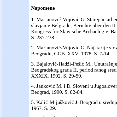
Napomene
1. Marjanovič-Vujovič G. Starejšie arhe
slavjan v Belgrade, Berichte uber den II
Kongress fur Slawische Archaelogie. Ban
S. 235-238.
2. Marjanović-Vujović G. Najstarije slo
Beogradu, GGB.
XXV
.
1978. S. 7-14.
3. Bajalović-Hadži-Pešić M., Unutrašnje
Beogradskog grada II, period ranog sre
XXXIX
.
1992. S. 29-59.
4. Janković M. i Đ. Sloveni u Jugoslov
Beograd, 1990. S. 82-84.
5. Kalić-Mijušković J. Beograd u sredn
1967. S. 29.