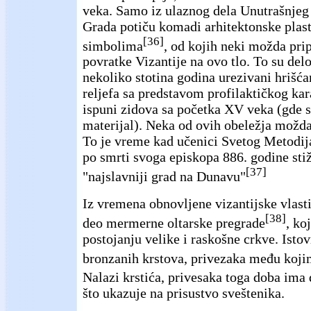
veka. Samo iz ulaznog dela Unutrašnjeg
Grada potiču komadi arhitektonske plas
[36]
simbolima
, od kojih neki možda pri
povratke Vizantije na ovo tlo. To su delo
nekoliko stotina godina urezivani hrišća
reljefa sa predstavom profilaktičkog kar
ispuni zidova sa početka
XV veka (gde su
materijal). Neka od ovih obeležja možda
To je vreme kad učenici Svetog Metodij
po smrti svoga episkopa 886. godine sti
[37]
"najslavniji grad na Dunavu"
Iz vremena obnovljene vizantijske vlast
[38]
deo mermerne oltarske pregrade
, ko
postojanju velike i raskošne crkve. Istov
bronzanih krstova, privezaka među kojim
Nalazi krstića, privesaka toga doba ima 
što ukazuje na prisustvo sveštenika.