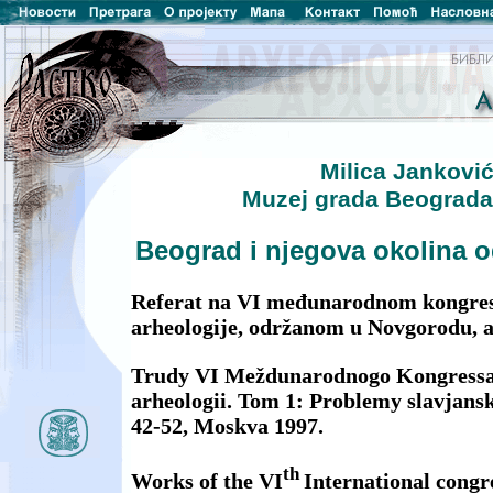
Milica Jankovi
Muzej grada Beograda,
Beograd i njegova okolina o
Referat na VI međunarodnom kongres
arheologije, održanom u Novgorodu, a
Trudy VI Meždunarodnogo Kongressa 
arheologii. Tom 1: Problemy slavjansko
42-52, Moskva 1997.
th
Works of the VI
International congre