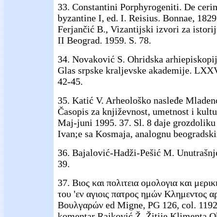
33. Constantini Porphyrogeniti. De ceri
byzantine I, ed. I. Reisius. Bonnae, 182
Ferjančić B., Vizantijski izvori za istori
II Beograd. 1959. S. 78.
34. Novaković S. Ohridska arhiepiskopij
Glas srpske kraljevske akademije. LXXV
42-45.
35. Katić V. Arheološko nasleđe Mladen
Časopis za književnost, umetnost i kult
Maj-juni 1995. 37. Sl. 8 daje grozdoliku
Ivan;e sa Kosmaja, analognu beogradsk
36. Bajalović-Hadži-Pešić M. Unutrašnje 
39.
37. Βιος και πολιτεια ομολογια και μερι
του 'εν αγιοις πατρος ημών Κλημεντος α
Βουλγαρών ed Migne, PG 126, col. 1192-
komentar Rajković Ž. Žitije Klimenta Oh