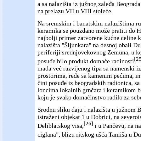
a sa nalazišta iz južnog zaleđa Beograd
na prelazu VII u VIII stoleće.
Na sremskim i banatskim nalazištima r
keramika se pouzdano može pratiti do H
najbolji primer zatvorene kućne celine k
nalazišta "Šljunkara" na desnoj obali D
periferiji srednjovekovnog Zemuna, u k
[2
posuđe bilo produkt domaće radinosti
mada već razvijenog tipa sa namenski i
prostorima, ređe sa kamenim pećima, i
čini posuđe iz beogradskih radionica, sa
loncima lokalnih grnčara i keramikom b
koju je svako domaćinstvo radilo za seb
Srodnu sliku daju i nalazišta u južnom 
istraženi objekat 1 u Dobrici, na severoi
[26]
Deliblatskog visa,
i u Pančevu, na na
ciglana", blizu ritskog ušća Tamiša u D