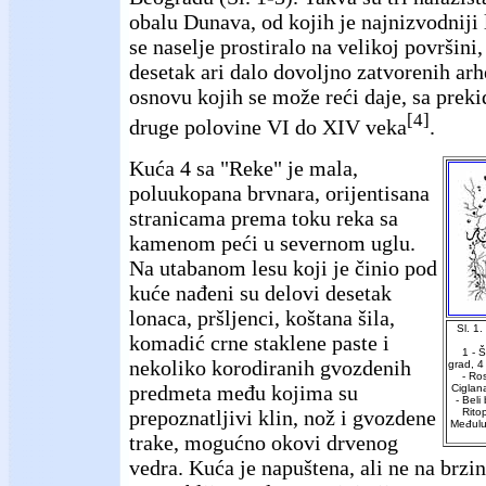
obalu Dunava, od kojih je najnizvodniji 
se naselje prostiralo na velikoj površini, 
desetak ari dalo dovoljno zatvorenih arh
osnovu kojih se može reći daje, sa preki
[4]
druge polovine VI do XIV veka
.
Kuća 4 sa "Reke" je mala,
poluukopana brvnara, orijentisana
stranicama prema toku reka sa
kamenom peći u severnom uglu.
Na utabanom lesu koji je činio pod
kuće nađeni su delovi desetak
lonaca, pršljenci, koštana šila,
Sl. 1
komadić crne staklene paste i
1 - 
nekoliko korodiranih gvozdenih
grad, 4
- Ros
predmeta među kojima su
Ciglan
- Beli
prepoznatljivi klin, nož i gvozdene
Rito
Međuluž
trake, mogućno okovi drvenog
vedra. Kuća je napuštena, ali ne na brzin