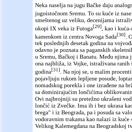
Neka naselja na jugu Bačke daju analogn
jugoistočnom Sremu. To su kuće iz nase
smeštenog uz veliku, decenijama istraž
[29]
ukopi IX veka iz Futoga
, kao i kuća-
[30]
kamenkom iz centra Novoga Sada
. 
tek poslednjih desetak godina na vojvo
odavno je poznata sa paganskih skeletn
u Sremu, Bačkoj i Banatu. Među njima 
ona najbliža, iz Vojke, istraživana ranih
[31]
godina
. Na njoj se, u malim procent
pojavljuju rukom lepljene posude, loptas
nomadskog porekla i one izrađene na br
sa dominirajućim lončićima oblikovanim
Ovi najbrojniji su pretežno ukrašeni v
lončić iz Zvečke. Ima ih i bez ukrasa ka
brega" i iz Beograda, pa i posuda sa val
vodoravnim trakama kao nalazi iz kuće 4
Velikog Kalemegdana na Beogradskoj tv