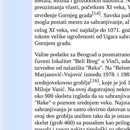
metala, možda i grozdolikih naušnica.
preuzimanja vlasti, početkom XI veka, V
[14]
utvrđenje Gornjeg grada
. Savska pad
mogla postati mesto za sahranjivanje, a
celog XI veka, već najdalje do 1071. go
tokom velike ugroženosti od Ugara sahra
Gornjem gradu.
Važne podatke za Beograd u posmatrano
čuveni lokalitet "Beli Breg" u Vinči, u
uzvodno od nalazišta "Reka". Na "Belo
Marjanović-Vujović između 1978. i 1983.
[16]
srednjovekovno groblje
, koje je još
Miloje Vasić. Na ovoj dugotrajnoj nekro
oko 900 skeleta izgleda da su sahranjivan
"Reke" u poznom srednjem veku. Najstar
sahranjivanja je samo okvirno datovan u
ovaj deo groblja uništen tako da je osta
skelet (grob 460) sa posudom kao prilog
posuda i ranog nakita tipološki su obra