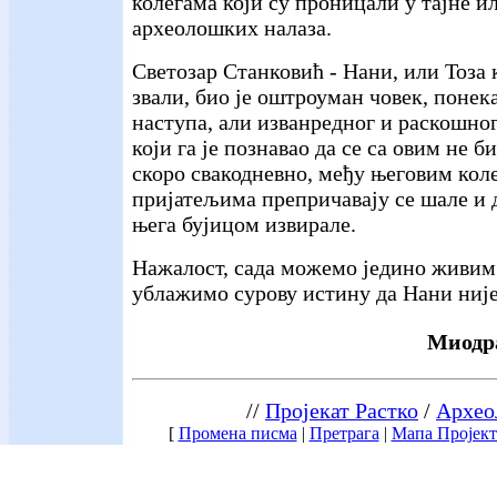
колегама који су проницали у тајне и
археолошких налаза.
Светозар Станковић - Нани, или Тоза 
звали, био је оштроуман човек, поне
наступа, али изванредног и раскошног
који га је познавао да се са овим не б
скоро свакодневно, међу његовим кол
пријатељима препричавају се шале и д
њега бујицом извирале.
Нажалост, сада можемо једино живим
ублажимо сурову истину да Нани није
Миодра
//
Пројекат Растко
/
Архео
[
Промена писма
|
Претрага
|
Мапа Пројект