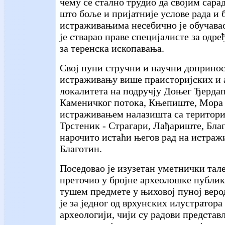
чему се стално трудио да својим сар
што боље и пријатније услове рада и 
истраживањима несебично је обучавао
је стварао праве специјалисте за одре
за теренска ископавања.
Свој пуни стручни и научни допринос
истраживању више праисторијских и
локалитета на подручју Доњег Ђердап
Каменичког потока, Књепиште, Мора В
истраживањем налазишта са територ
Трстеник - Страгари, Лађариште, Благ
нарочито истаћи његов рад на истраж
Благотин.
Поседовао је изузетан уметнички тале
преточио у бројне археолошке публик
тушем предмете у њиховој пуној веро
је за једног од врхунских илустратора
археологији, чији су радови предста