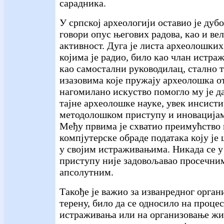
сарадника.
У српској археологији оставио је дубо
говори опус његових радова, као и ве
активност. Дуга је листа археолошки
којима је радио, било као члан истра
као самостални руководилац, стално т
изазовима које пружају археолошка о
нагомилано искуство помогло му је да
тајне археолошке науке, увек инсист
методолошком приступу и иновацијама
Међу првима је схватио преимућство 
компјутерске обраде података коју ј
у својим истраживањима. Никада се 
приступу није задовољавао просечни
апсолутним.
Такође је важио за изванредног орган
терену, било да се односило на проце
истраживања или на организовање жи