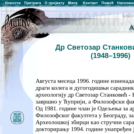
Др Светозар Станков
(1948–1996)
Августа месеца 1996. године изненад
драги колега и дугогодишњи сарадни
археологију др Светозар Станковић - 
завршио у Ћуприји, а Филозофски фак
Од 1981. године члан је Одељења за а
Филозофског факултета у Београду, з
Археолошкој збирци као стручни сара
докторирању 1994. године унапређен ј