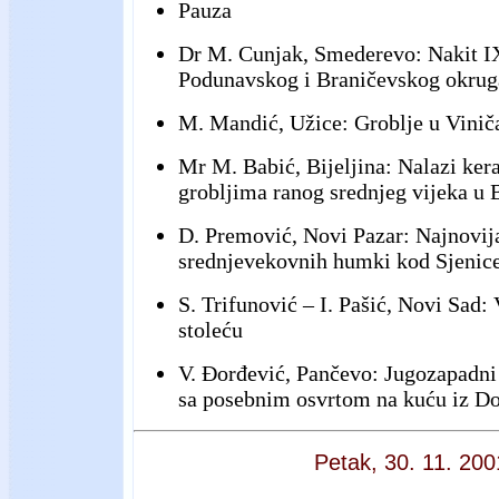
Pauza
Dr M. Cunjak, Smederevo: Nakit I
Podunavskog i Braničevskog okrug
M. Mandić, Užice: Groblje u Vini
Mr M. Babić, Bijeljina: Nalazi ke
grobljima ranog srednjeg vijeka u 
D. Premović, Novi Pazar: Najnovija
srednjevekovnih humki kod Sjenic
S. Trifunović – I. Pašić, Novi Sad:
stoleću
V. Đorđević, Pančevo: Jugozapadni
sa posebnim osvrtom na kuću iz Do
Petak, 30. 11. 200