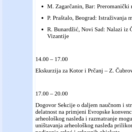
M. Zagarčanin, Bar: Preromanički r
P. Praštalo, Beograd: Istraživanja 
R. Bunardžić, Novi Sad: Nalazi iz 
Vizantije
14.00 – 17.00
Ekskurzija za Kotor i Prčanj – Z. Čubro
17.00 – 20.00
Dogovor Sekcije o daljem naučnom i st
delatnost na primjeni Evropske konvencij
arheološkog nasleđa i razmatranje mogu
uništavanja arheološkog nasleđa priliko
podizanja crkvi i crkvenih objekata