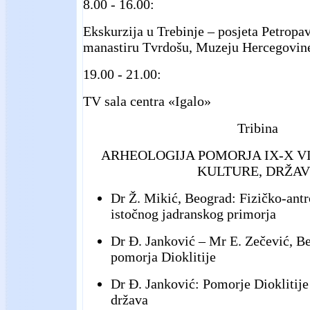
8.00 - 16.00:
Ekskurzija u Trebinje – posjeta Petrop
manastiru Tvrdošu, Muzeju Hercegovine
19.00 - 21.00:
TV sala centra «Igalo»
Tribina
ARHEOLOGIJA POMORJA IX-X VI
KULTURE, DRŽAV
Dr Ž. Mikić, Beograd: Fizičko-antr
istočnog jadranskog primorja
Dr Đ. Janković – Mr E. Zečević, B
pomorja Dioklitije
Dr Đ. Janković: Pomorje Dioklitije 
država