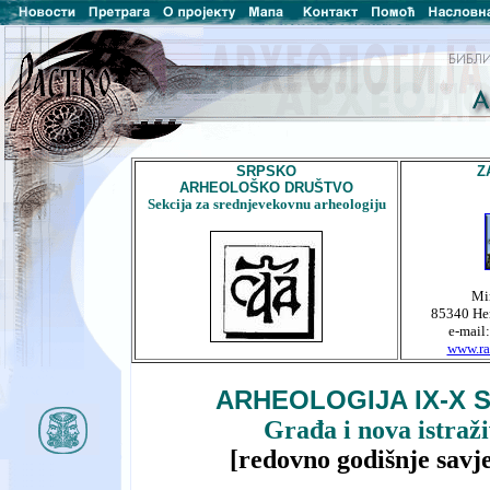
SRPSKO
Z
ARHEOLOŠKO DRUŠTVO
Sekcija za srednjevekovnu arheologiju
Mi
85340 Her
e-mail
www.ra
ARHEOLOGIJA IX-X 
Građa i nova istraž
[redovno godišnje savj