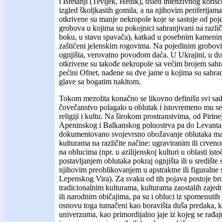
i Bretanji (Tevijek, Hedik), usled intenzivnog korišć
izgled školjkastih gomila, a na njihovim periferijama 
otkrivene su manje nekropole koje se sastoje od poje
grobova u kojima su pokojnici sahranjivani na različ
boku, u stavu spavača), katkad u posebnim kamenim
zaštićeni jelenskim rogovima. Na pojedinim grobo
ognjišta, verovatno povodom daća. U Ukrajini, u dol
otkrivene su takođe nekropole sa većim brojem sahr
pećini Ofnet, nađene su dve jame u kojima su sahra
glave sa bogatim nakitom.
Tokom mezolita konačno se likovno definišu svi sadr
čovečanstvo polagalo u oblutak i istovremeno mu se
religiji i kultu. Na širokom prostranstvima, od Pirin
Apeninskog i Balkanskog poluostrva pa do Levanta,
dokumentovano svojevrsno obožavanje oblutaka ma
kulturama na različite načine: ugraviranim ili crve
na oblucima (npr. u azilijenskoj kulturi u oblasti isto
postavljanjem oblutaka pokraj ognjišta ili u središte 
njihovim preoblikovanjem u apstraktne ili figuralne s
Lepenskog Vira). Za svaku od tih pojava postoje bro
tradicionalnim kulturama, kulturama zaostalih zaje
ili narodnim običajima, pa su i obluci iz spomenutih
osnovu toga tumačeni kao boravišta duša predaka, k
univerzuma, kao primordijalno jaje iz kojeg se rađa