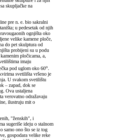
talne skulpture i za njih
 sa skupljačke na
e pre n. e. bio sakralni
taništa; u pedesetak od njih
d pravougaonih ognjišta oko
ljene velike kamene ploče,
dna do pet skulptura od
išta probijeni su u podu
m kamenim pločicama, a,
vetilištima imaju
o
sečka pod uglom oko 60
.
virima svetilišta vršeno je
nja. U svakom svetilištu
tok – zapad, dok se
ug. Ova ustaljena
šta verovatno odražavaju
ne, ilustruju mit o
enih, "ženskih", i
a sugeriše ideju o stalnom
o samo ono što se iz tog
ove, gospodara velike reke