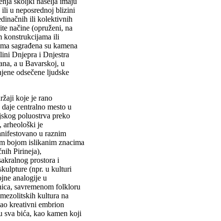
enja školjki naselja imaju
ili u neposrednoj blizini
dinačnih ili kolektivnih
ite načine (opruženi, na
 konstrukcijama ili
vima sagrađena su kamena
ini Dnjepra i Dnjestra
ana, a u Bavarskoj, u
njene odsečene ljudske
žaji koje je rano
 daje centralno mesto u
ejskog poluostrva preko
 arheološki je
nifestovano u raznim
nom bojom islikanim znacima
čnih Pirineja),
sakralnog prostora i
kulpture (npr. u kulturi
jne analogije u
dnica, savremenom folkloru
 mezolitskih kultura na
ao kreativni embrion
ju sva bića, kao kamen koji