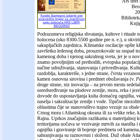
Ars libri
Beo
20
Kupite štampano izdanje ove
Bibliotek
izvanredne knjige na zvaničnom
sajtu izdavača ARS LIBRI,
Knji
BEOGRAD
Podrazumeva religijska shvatanja, kultove i ritual
holocena (oko 8300-5500 godine pre n. e.), u okviri
sakupljačkih zajednica. Klimatske oscilacije opšte kl
završetku ledenog doba, prouzrokovale su raspad trad
kamenog doba i njenog sakralnog sveta, jer je u no
znatno povoljnijim od prethodih, evropska populacij
načine udruživanja, stanovanja i privređivanja. Kultu
razdoblja, karakteriše, s jedne strane, čvrsta vezanost
kamen osnovna sirovina i predmet obožavanja (v.
Pa
druge strane, niz inovacija – na prvom mestu sedelač
usredsređivanje na plodove zemlje, mora, reka i jez
dovode do uspostavljanja kulta domaćeg ognjišta, v
naselja i sakralizacije zemlje i vode. Tipične mezolit
oblastima čije se stanovništvo trajno vezuje za oba
Crnog mora i Atlantskog okeana ili za velike reke, 
Rajna. Uprkos značajnim razlikama u materijalnoj k
teritorijama uočava se vezivanje mrtvih za staništa i n
ognjišta i graviranje ili bojenje predmeta od kamena,
sahranjivanja su raznovrsni i složeni. Duž obale Atl