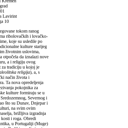
 i Kremen
grad
01
a Lavirint
ga 10
e negovane tokom ranog
ma ribolovačkih i lovačko-
ime, koje su usledile po
icionalne kulture starijeg
vim životnim uslovima,
a otpočela da iznalazi nove
ru, a i religiju ovog
 za tradiciju u kojoj je
leolitska religija
), a, s
ki način života i
era. Ta nova opredeljenja
ezivanja pokojnika za
ske kulture formiraju se u
le Sredozemnog, Severnog i
kao što su Dunav, Dnjepar i
ulturi, na svim ovim
aselja, brižljiva izgradnja
 kosti i roga. Obredi
antika, u Portugaliji (Muge)