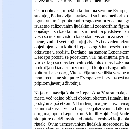
je vezan za svet mrtvih ili kao kamen kiše.
Osim oblutaka, u nekim kulturama severne Evrope, 
srednjeg Podunavlja ukrašavani su i predmeti od kosti
ugraviranim ili punktiranim zagonetnim znacima i g
izuzetno stilizovanim ljudskim ili zoomorfnim figur
objašnjeni su kao kultni instrumenti, a predstave na
vezu sa nekom vrstom kalendara vezanim za sezons
mene, vodu i svet koji u njoj živi. Svi navedeni elem
objedinjeni su u kulturi Lepenskog Vira, posebno u s
otkrivena u središtu Đerdapa, na samom Lepenskom V
Đerdapu podižu se početkom VIII milenijuma pre n. e
virova koji su obezbeđivali veliki ulov ribe. Lokaln
područja od tada se brzo menja i krajem istoga mile
kulturu Lepenskog Vira za čija su svetilišta vezane
monumentalne skulpture Evrope već i prvi uspesi na p
pripitomljavanju životinja.
Najstarija naselja kulture Lepenskog Vira su mala, 
mesta već jedino obluci obojeni okerom i ritualni ins
podignuta početkom VII milenijuma pre n. e., nemaju
jednim otkriven veliki broj specijalizovanih alatki i m
drugima, npr. u Lepenskom Viru ili Hajdučkoj Vodeni
skulpture od džinovskih oblutaka i grobovi koji do
rituale. Ovim usmeravanjem ljudskih sposobnosti ka 