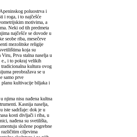
Apeninskog poluostrva i
 i roga, i to najčešće
eometrijskim motivima, a
ama. Neki od tih predmeta
 njima najčešće se dovode u
ke seobe riba, mesečeve
enti mezolitske religije
vetilištima koja su
iru, Prva stalna naselja u
., i to pokraj velikih
a tradicionalna kultura ovog
nijuma preobražava se u
 ne samo prve
lanu kultivacije biljaka i
a u njima nisu nađena kultna
trumenti. Kasnija naselja,
 iste sadržaje: dok je u
asa kosti divljači i riba, u
ci, nađena su svetilišta,
kumentuju složene pogrebne
različitim ciljevima