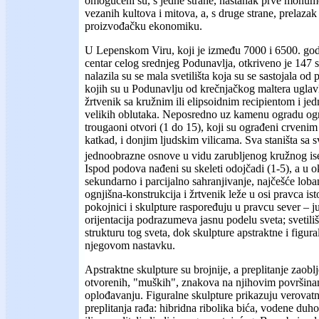
omogućeni su, s jedne strane, nastanak prve monumen
vezanih kultova i mitova, a, s druge strane, prelazak
proizvođačku ekonomiku.
U Lepenskom Viru, koji je između 7000 i 6500. godin
centar celog srednjeg Podunavlja, otkriveno je 147 s
nalazila su se mala svetilišta koja su se sastojala o
kojih su u Podunavlju od krečnjačkog maltera uglav
žrtvenik sa kružnim ili elipsoidnim recipientom i je
velikih oblutaka. Neposredno uz kamenu ogradu ognj
trougaoni otvori (1 do 15), koji su ograđeni crveni
katkad, i donjim ljudskim vilicama. Sva staništa sa s
jednoobrazne osnove u vidu zarubljenog kružnog i
Ispod podova nađeni su skeleti odojčadi (1-5), a u ok
sekundarno i parcijalno sahranjivanje, najčešće loba
ognjišna-konstrukcija i žrtvenik leže u osi pravca is
pokojnici i skulpture raspoređuju u pravcu sever – j
orijentacija podrazumeva jasnu podelu sveta; svetili
strukturu tog sveta, dok skulpture apstraktne i figural
njegovom nastavku.
Apstraktne skulpture su brojnije, a preplitanje zaoblj
otvorenih, "muških", znakova na njihovim površinam
oplođavanju. Figuralne skulpture prikazuju verovatn
preplitanja rađa: hibridna ribolika bića, vodene duh