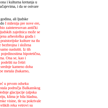
na i kulturna kretanja u
učajevima, i da se ostvare
 godina, ali ljudske
e do
I milenija pre nove ere,
bio zainteresovan antički
h ljudskih zajednica može se
ljena arheološka građa i
raistorijske kulture na tlu
se bezbrojna i složena
amo naslutiti. Iz tih
m pojedinostima hipotetična,
a. Ona se, kao i
podeliti na četiri
), srednje kameno doba
be metala (bakarno,
 već u prvom odseku
i ostala područja Balkanskog
ednje glacijacije (alpska
iju, klima je bila hladna,
ke visine, tle su pokrivale
velikih reka vetrovi su