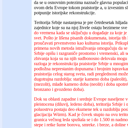
da se u osnovnim potezima naznače glavna populacio
ovom delu Evrope tokom praistorije a, u izvesnim sl
potpunije istorijske rekonstrukcije.
Teritorija Srbije nastanjena je pre četrdesetak hiljada
zajednice koje su na njoj živele ostaju bezimene sv
do vremena kada se uključuju u događaje za koje je 
svet. Pošto je lišena pisanih dokumenata, istorija ti
proučavati prvenstveno kao kulturna istorija. Prikup
primena novih metoda istraživanja omogućuju da se p
Srbije opišu i razgraniče prostorno i vremenski, ali 
zbivanja koja su na njih sudbonosno delovala mogu s
razloga je rekonstrukcija praistorije Srbije u mnogi
podložna neprestanim dopunama i brojnim ispravkam
praistorija celog starog sveta, radi preglednosti može 
dugotrajna razdoblja: starije kameno doba (paleolit
(mezolit), mlađe kameno doba (neolit) i doba upotre
bronzano i gvozdeno doba).
Dok su oblasti zapadne i srednje Evrope naseljene
pleistocena (diluvij, ledeno doba), teritorija Srbije 
poluostrva postaju deo ekumene tek u razdoblju posl
glacijacija Würm). Kad je čovek stupio na ovu teritor
granica večnog leda spuštala se i do 1.500 m nadmors
stepe i retke šume borova, smreke. i breze, a doline 