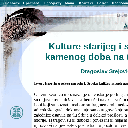
Kulture starijeg i
kamenog doba na t
Dragoslav Srejovi
Izvor: Istorija srpskog naroda I, Srpska književna zadrug
Glavni izvori za upoznavanje rane istorije područja 
srednjovekovna država – arheološki nalazi – većim
i oni koji su poznati, mahom su fragmentarni i nedov
arheološka građa dokumentuje samo tragove koje s
zajednice ostavile na tlu Srbije u dalekoj prošlosti, a
istorije. Ti tragovi su ili duboki i povezani ili nejasn
njihovo »čitanje« teško, posmatrani u prostoru i v