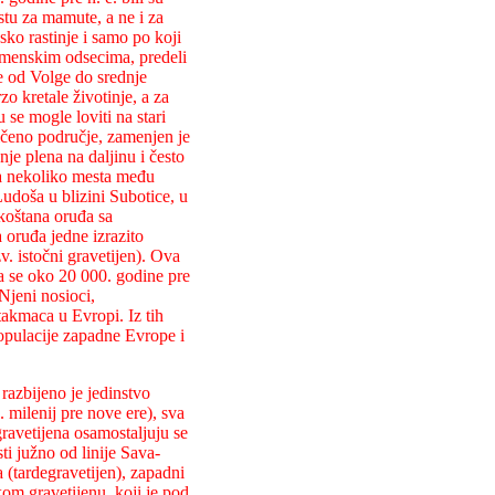
tu za mamute, a ne i za
ko rastinje i samo po koji
remenskim odsecima, predeli
ne od Volge do srednje
o kretale životinje, a za
 se mogle loviti na stari
ničeno područje, zamenjen je
e plena na daljinu i često
na nekoliko mesta među
udoša u blizini Subotice, u
koštana oruđa sa
 oruđa jedne izrazito
v. istočni gravetijen). Ova
la se oko 20 000. godine pre
Njeni nosioci,
takmaca u Evropi. Iz tih
populacije zapadne Evrope i
razbijeno je jedinstvo
 milenij pre nove ere), sva
ravetijena osamostaljuju se
ti južno od linije Sava-
 (tardegravetijen), zapadni
kom gravetijenu, koji je pod