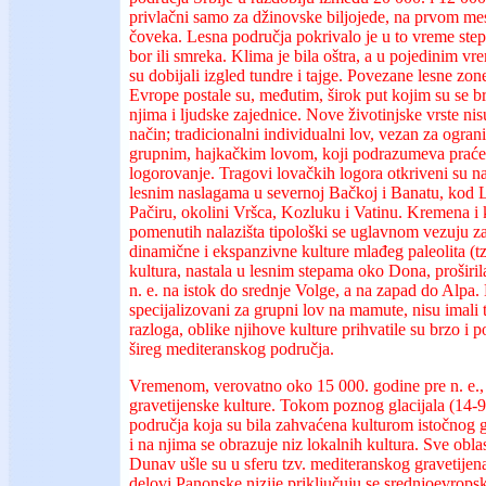
privlačni samo za džinovske biljojede, na prvom mes
čoveka. Lesna područja pokrivalo je u to vreme steps
bor ili smreka. Klima je bila oštra, a u pojedinim v
su dobijali izgled tundre i tajge. Povezane lesne zo
Evrope postale su, međutim, širok put kojim su se brz
njima i ljudske zajednice. Nove životinjske vrste nisu
način; tradicionalni individualni lov, vezan za ogra
grupnim, hajkačkim lovom, koji podrazumeva praćenj
logorovanje. Tragovi lovačkih logora otkriveni su 
lesnim naslagama u severnoj Bačkoj i Banatu, kod L
Pačiru, okolini Vršca, Kozluku i Vatinu. Kremena i 
pomenutih nalazišta tipološki se uglavnom vezuju za
dinamične i ekspanzivne kulture mlađeg paleolita (tz
kultura, nastala u lesnim stepama oko Dona, proširi
n. e. na istok do srednje Volge, a na zapad do Alpa. 
specijalizovani za grupni lov na mamute, nisu imali 
razloga, oblike njihove kulture prihvatile su brzo i 
šireg mediteranskog područja.
Vremenom, verovatno oko 15 000. godine pre n. e., 
gravetijenske kulture. Tokom poznog glacijala (14-9.
područja koja su bila zahvaćena kulturom istočnog g
i na njima se obrazuje niz lokalnih kultura. Sve oblas
Dunav ušle su u sferu tzv. mediteranskog gravetijena
delovi Panonske nizije priključuju se srednjoevrops