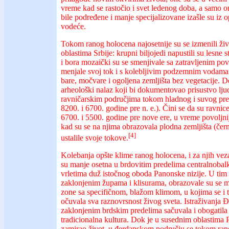
vreme kad se rastočio i svet ledenog doba, a samo on
bile podređene i manje specijalizovane izašle su iz o
vodeće.
Tokom ranog holocena najosetnije su se izmenili živ
oblastima Srbije: krupni biljojedi napustili su lesne
i bora mozaički su se smenjivale sa zatravljenim pov
menjale svoj tok i s kolebljivim podzemnim vodama s
bare, močvare i ogoljena zemljišta bez vegetacije. D
arheološki nalaz koji bi dokumentovao prisustvo lju
ravničarskim područjima tokom hladnog i suvog pr
8200. i 6700. godine pre n. e.). Čini se da su ravn
6700. i 5500. godine pre nove ere, u vreme povoljnij
kad su se na njima obrazovala plodna zemljišta (čer
[4]
ustalile svoje tokove.
Kolebanja opšte klime ranog holocena, i za njih vez
su manje osetna u brdovitim predelima centralnobal
vrletima duž istočnog oboda Panonske nizije. U tim
zaklonjenim župama i klisurama, obrazovale su se
zone sa specifičnom, blažom klimom, u kojima se i
očuvala sva raznovrsnost živog sveta. Istraživanja 
zaklonjenim brdskim predelima sačuvala i obogatila
tradicionalna kultura. Dok je u susednim oblastima 
zamirao život, u đerdapskom području se tokom ran