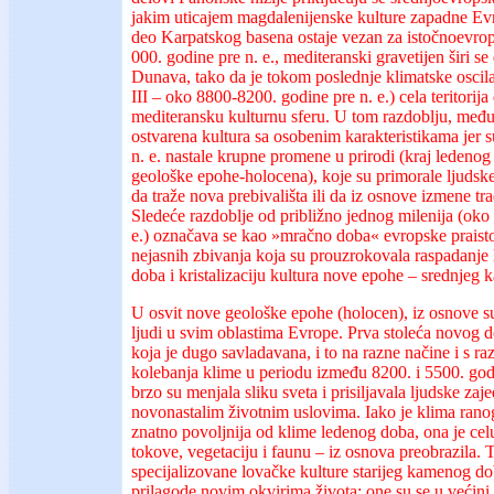
jakim uticajem magdalenijenske kulture zapadne Evr
deo Karpatskog basena ostaje vezan za istočnoevrop
000. godine pre n. e., mediteranski gravetijen širi se
Dunava, tako da je tokom poslednje klimatske oscil
III – oko 8800-8200. godine pre n. e.) cela teritorij
mediteransku kulturnu sferu. U tom razdoblju, međuti
ostvarena kultura sa osobenim karakteristikama jer 
n. e. nastale krupne promene u prirodi (kraj ledeno
geološke epohe-holocena), koje su primorale ljudske
da traže nova prebivališta ili da iz osnove izmene tra
Sledeće razdoblje od približno jednog milenija (oko
e.) označava se kao »mračno doba« evropske praistor
nejasnih zbivanja koja su prouzrokovala raspadanje 
doba i kristalizaciju kultura nove epohe – srednjeg
U osvit nove geološke epohe (holocen), iz osnove su 
ljudi u svim oblastima Evrope. Prva stoleća novog do
koja je dugo savladavana, i to na razne načine i s ra
kolebanja klime u periodu između 8200. i 5500. godi
brzo su menjala sliku sveta i prisiljavala ljudske zaj
novonastalim životnim uslovima. Iako je klima rano
znatno povoljnija od klime ledenog doba, ona je celu
tokove, vegetaciju i faunu – iz osnova preobrazila. 
specijalizovane lovačke kulture starijeg kamenog do
prilagode novim okvirima života; one su se u većini 