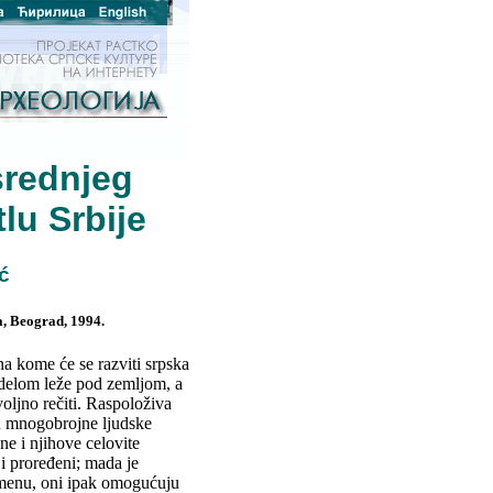
 srednjeg
lu Srbije
ć
a, Beograd, 1994.
na kome će se razviti srpska
 delom leže pod zemljom, a
oljno rečiti. Raspoloživa
u mnogobrojne ljudske
 ne i njihove celovite
i i proređeni; mada je
remenu, oni ipak omogućuju