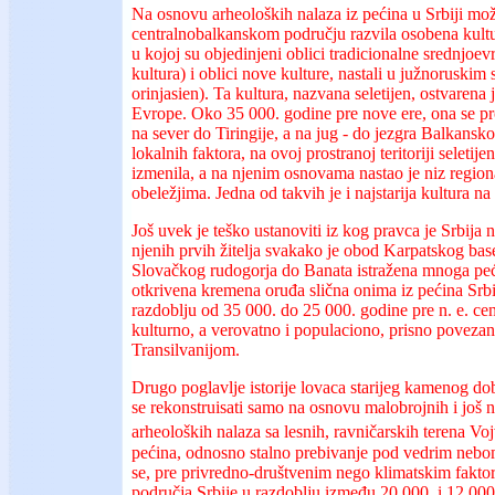
Na osnovu arheoloških nalaza iz pećina u Srbiji može
centralnobalkanskom području razvila osobena kult
u kojoj su objedinjeni oblici tradicionalne srednjoev
kultura) i oblici nove kulture, nastali u južnoruskim
orinjasien). Ta kultura, nazvana seletijen, ostvarena je
Evrope. Oko 35 000. godine pre nove ere, ona se pr
na sever do Tiringije, a na jug - do jezgra Balkansk
lokalnih faktora, na ovoj prostranoj teritoriji seletij
izmenila, a na njenim osnovama nastao je niz region
obeležjima. Jedna od takvih je i najstarija kultura na 
Još uvek je teško ustanoviti iz kog pravca je Srbija n
njenih prvih žitelja svakako je obod Karpatskog base
Slovačkog rudogorja do Banata istražena mnoga peći
otkrivena kremena oruđa slična onima iz pećina Srbij
razdoblju od 35 000. do 25 000. godine pre n. e. ce
kulturno, a verovatno i populaciono, prisno poveza
Transilvanijom.
Drugo poglavlje istorije lovaca starijeg kamenog dob
se rekonstruisati samo na osnovu malobrojnih i još
arheoloških nalaza sa lesnih, ravničarskih terena Vo
pećina, odnosno stalno prebivanje pod vedrim nebo
se, pre privredno-društvenim nego klimatskim faktor
područja Srbije u razdoblju između 20 000. i 12 000. 