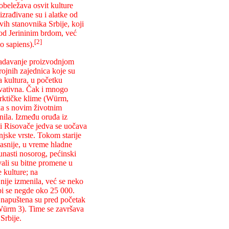
 obeležava osvit kulture
izrađivane su i alatke od
vih stanovnika Srbije, koji
od Jerininim brdom, već
[2]
 sapiens).
ladavanje proizvodnjom
rojnih zajednica koje su
va kultura, u početku
rvativna. Čak i mnogo
darktičke klime (Würm,
eka s novim životnim
enila. Između oruđa iz
 i Risovače jedva se uočava
injske vrste. Tokom starije
kasnije, u vreme hladne
unasti nosorog, pećinski
ivali su bitne promene u
 kulture; na
nije izmenila, već se neko
bi se negde oko 25 000.
a napuštena su pred početak
(Würm 3). Time se završava
 Srbije.