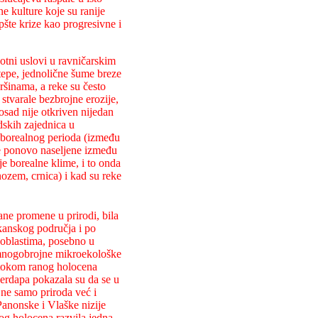
e kulture koje su ranije
pšte krize kao progresivne i
otni uslovi u ravničarskim
 stepe, jednolične šume breze
ršinama, a reke su često
tvarale bezbrojne erozije,
osad nije otkriven nijedan
dskih zajednica u
eborealnog perioda (između
ice ponovo naseljene između
e borealne klime, i to onda
nozem, crnica) i kad su reke
ane promene u prirodi, bila
kanskog područja i po
 oblastima, posebno u
 mnogobrojne mikroekološke
 tokom ranog holocena
Đerdapa pokazala su da se u
 ne samo priroda već i
Panonske i Vlaške nizije
og holocena razvila jedna