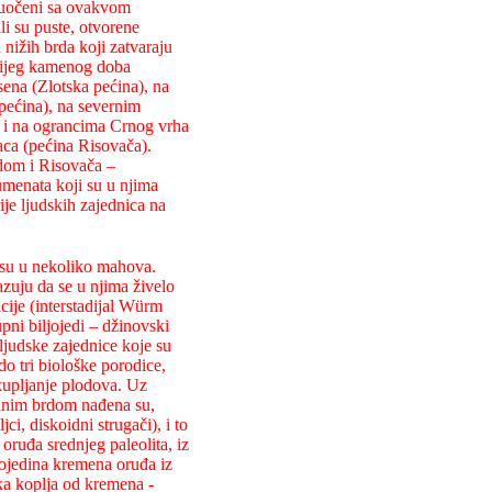
 Suočeni sa ovakvom
li su puste, otvorene
 nižih brda koji zatvaraju
arijeg kamenog doba
na (Zlotska pećina), na
pećina), na severnim
) i na ograncima Crnog vrha
aca (pećina Risovača).
dom i Risovača –
umenata koji su u njima
ije ljudskih zajednica na
 su u nekoliko mahova.
azuju da se u njima živelo
cije (interstadijal Würm
pni biljojedi – džinovski
 ljudske zajednice koje su
do tri biološke porodice,
akupljanje plodova. Uz
ininim brdom nađena su,
ci, diskoidni strugači), i to
oruđa srednjeg paleolita, iz
 pojedina kremena oruđa iz
čka koplja od kremena -