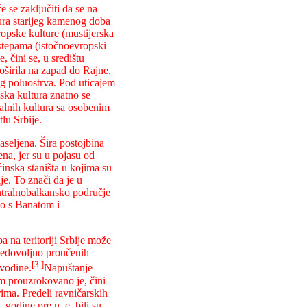
 se zaključiti da se na
ura starijeg kamenog doba
ropske kulture (mustijerska
 stepama (istočnoevropski
, čini se, u središtu
oširila na zapad do Rajne,
og poluostrva. Pod uticajem
enska kultura znatno se
alnih kultura sa osobenim
tlu Srbije.
aseljena. Šira postojbina
na, jer su u
pojasu od
nska staništa u kojima su
e. To znači da je u
ntralnobalkansko područje
no s Banatom i
a na teritoriji Srbije može
 nedovoljno proučenih
[3 ]
jvodine.
Napuštanje
m prouzrokovano je, čini
ima. Predeli ravničarskih
godine pre n. e. bili su