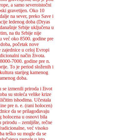
ope, a samo severoistočni
ski gravetijen. Oko 10
 dalje na sever, preko Save i
acije ledenog doba (Dryas
a današnje Srbije uključena u
m, na tlu Srbije nije
su već oko 8500. godine pre
g doba, početak nove
 zajednice u celoj Evropi
dicionalni način života.
 8000-7000. godine pre n.
ije. To je period složenih i
kultura starijeg kamenog
 kamenog doba.
se izmenili priroda i život
ba su stoleća velike krize
zličitim ishodima. Učestala
ne pre n. e. (rani holocen)
ednice da se prilagođavaju
g holocena u osnovi bila
 prirodu – zemljište, rečne
Tradicionalne, već visoko
ba teško su mogle da se
slučajeva raspale u isto