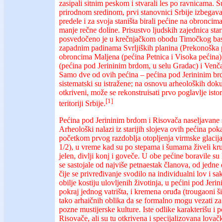
zasipali sitnim peskom i stvarali les po ravnicama.
prirodnom sredinom, prvi stanovnici Srbije izbegava
predele i za svoja staništa birali pećine na obroncima
manje rečne doline. Prisustvo ljudskih zajednica st
posvedočeno je u krečnjačkom obodu Timočkog base
zapadnim padinama Svrljiških planina (Prekonoška 
obroncima Maljena (pećina Petnica i Visoka pećina
(pećina pod Jerininim brdom, u selu Gradac) i Venč
Samo dve od ovih pećina – pećina pod Jerininim br
sistematski su istražene; na osnovu arheoloških dok
otkriveni, može se rekonstruisati prvo poglavlje istor
[1]
teritoriji Srbije.
Pećina pod Jerininim brdom i Risovača naseljavane
Arheološki nalazi iz starijih slojeva ovih pećina pok
početkom prvog razdoblja otopljenja virmske glacija
1/2), u vreme kad su po stepama i šumama živeli kru
jelen, divlji konj i goveče. U obe pećine boravile su
se sastojale od najviše petnaestak članova, od jedne 
čije se privređivanje svodilo na individualni lov i s
obilje kostiju ulovljenih životinja, u pećini pod Jer
pokraj jednog vatrišta, i kremena oruđa (trougaoni šilj
tako arhaičnih oblika da se formalno mogu vezati za 
pozne mustijerske kulture. Iste odlike karakterišu i
Risovače, ali su tu otkrivena i specijalizovana lova