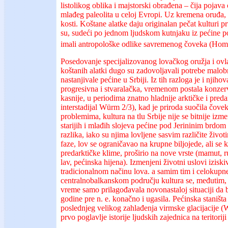
listolikog oblika i majstorski obrađena – čija pojava
mlađeg paleolita u celoj Evropi. Uz kremena oruđa, 
kosti. Koštane alatke daju originalan pečat kulturi pr
su, sudeći po jednom ljudskom kutnjaku iz pećine p
imali antropološke odlike savremenog čoveka (Homo
Posedovanje specijalizovanog lovačkog oružja i ov
koštanih alatki dugo su zadovoljavali potrebe malob
nastanjivale pećine u Srbiji. Iz tih razloga je i njiho
progresivna i stvaralačka, vremenom postala konze
kasnije, u periodima znatno hladnije arktičke i pre
interstadijal Würm 2/3), kad je priroda suočila čov
problemima, kultura na tlu Srbije nije se bitnije izm
starijih i mlađih slojeva pećine pod Jerininim brdom
razlika, iako su njima lovljene sasvim različite život
faze, lov se ograničavao na krupne biljojede, ali se 
predarktičke klime, proširio na nove vrste (mamut, r
lav, pećinska hijena). Izmenjeni životni uslovi izisk
tradicionalnom načinu lova. a samim tim i celokupne
centralnobalkanskom području kultura se, međutim, 
vreme samo prilagođavala novonastaloj situaciji da 
godine pre n. e. konačno i ugasila. Pećinska staništ
poslednjeg velikog zahlađenja virmske glacijacije 
prvo poglavlje istorije ljudskih zajednica na teritoriji