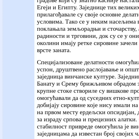
градове који су знатно касније наста
Егеји и Египту. Заједнице тих велики
прилагођавале су своје основне дела
условима. Тако се у неким насељима 
поклањала земљорадњи и сточарству, 
радиности и трговини, док су се у они
околини имају ретке сировине зачели 
врсте заната.
Специјализоване делатности омогућил
успон, друштвено раслојавање и општ
заједница винчанске културе. Заједн
Банату и Срему брижљивом обрадом 
крупне стоке створиле су вишкове про
омогућавали да од суседних етно-кул
добијају сировине које нису имали на 
на првом месту ердељски опсидијан, 
за израду српова и прецизних алатки. 
стабилност привреде омогућила је в
заједницама да известан број својих 