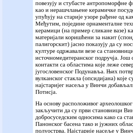
повезују и стубасте антропоморфне ф
као и нерашчлањене керамичке посуде
упућују на старије узоре рађене од ка
Међутим, поједине орнаменталне те
керамици (на пример сликане вазе) ка
материјали коришћени за накит (спон
палигорскит) јасно показују да су но
културе одржавали везе са становници
источномедитеранског подручја. Још
контакти са областима које леже севе
југословенског Подунавља. Њих потв
вулканског стакла (опсидијана) које 
најстаријег насеља у Винчи добављал
Потисја.
На основу расположивог археолошког
закључити да су први становници Ви
добросуседским односима како са ст
Панонског басена тако и јужних обла
полуострва. Најстарије насеље у Вин