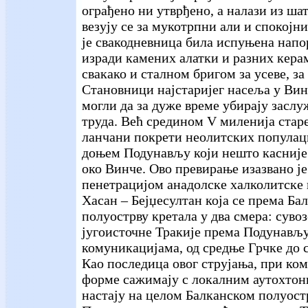
ограђено ни утврђено, а налази из ша
везују се за мукотрпни али и спокојн
је свакодневница била испуњена нап
изради камених алатки и разних кера
свакако и сталном бригом за усеве, за 
Становници најстаријег насеља у Вин
могли да за дуже време убирају заслу
труда. Већ средином V миленија стар
ланчани покрети неолитских популаци
доњем Подунављу који нешто касније 
око Винче. Ово превирање изазвано ј
пенетрацијом анадолске халколитске 
Хасан – Бејџесултан која се према Ба
полуострву кретала у два смера: суво
југоисточне Тракије према Подунављ
комуникацијама, од средње Грчке до 
Као последица овог струјања, при ком
форме сажимају с локалним аутохтон
настају на целом Балканском полуост