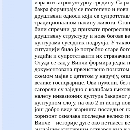
изразито агрикултурну средину. Са ра
бакра формирају се постепено и нови
друштвени односи који се супротстав
традиционалном начину живота. Ста
били спремни да прихвате прогресив
друштвену структуру и нове богове ве
културама суседних подручја. У такво
ситуацији било је потребно старе бо
уздићи и супротставити их страначк
Отуда се сад у Винчи формира једна 
документована првенствено познатом
схемом мајке с дететом у наручју, о
велике господарице. Ови нумени, без 
сагорели су заједно с колибама њихов
налету инвазионих култура бакарног
културном слоју, на око 2 m испод по
још добро виде згаришта последњег н
хоризонт означава последње велико п
Винче – историје дуге око петнаест в
значајним културним остварењима и