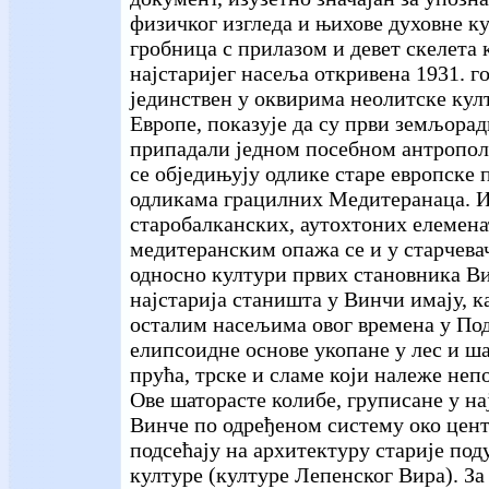
физичког изгледа и њихове духовне ку
гробница с прилазом и девет скелета к
најстаријег насеља откривена 1931. го
јединствен у оквирима неолитске кул
Европе, показује да су први земљор
припадали једном посебном антропол
се обједињују одлике старе европске 
одликама грацилних Медитеранаца. 
старобалканских, аутохтоних елемена
медитеранским опажа се и у старчевач
односно култури првих становника Ви
најстарија станишта у Винчи имају, к
осталим насељима овог времена у По
елипсоидне основе укопане у лес и ша
прућа, трске и сламе који належе неп
Ове шаторасте колибе, груписане у н
Винче по одређеном систему око цент
подсећају на архитектуру старије под
културе (културе Лепенског Вира). За