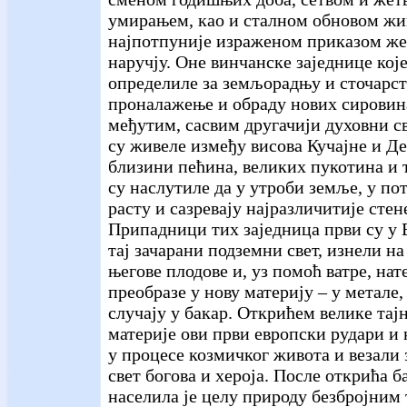
умирањем, као и сталном обновом жи
најпотпуније израженом приказом же
наручју. Оне винчанске заједнице које
определиле за земљорадњу и сточарст
проналажење и обраду нових сировина
међутим, сасвим другачији духовни св
су живеле између висова Кучајне и Де
близини пећина, великих пукотина и 
су наслутиле да у утроби земље, у пот
расту и сазревају најразличитије стен
Припадници тих заједница први су у 
тај зачарани подземни свет, изнели на
његове плодове и, уз помоћ ватре, нат
преобразе у нову материју – у метале
случају у бакар. Открићем велике тај
материје ови први европски рудари и 
у процесе козмичког живота и везали 
свет богова и хероја. После открића 
населила је целу природу безбројним