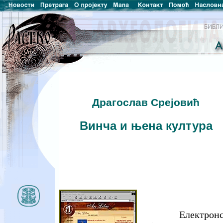
Драгослав Срејовић
Винча и њена култура
Електронс