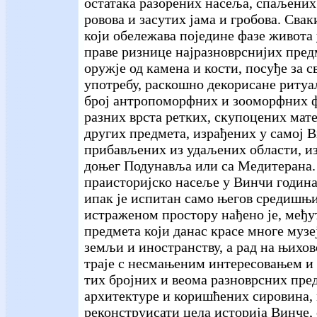
остатака разорених насеља, спаљених
ровова и засутих јама и гробова. Свак
који обележава поједине фазе живота
праве ризнице најразноврснијих пред
оружје од камена и кости, посуђе за 
употребу, раскошно декорисане ритуал
број антропоморфних и зооморфних ф
разних врста ретких, скупоцених мате
других предмета, израђених у самој 
прибављених из удаљених области, из
доњег Подунавља или са Медитерана.
праисторијско насеље у Винчи година
ипак је испитан само његов средишњи
истраженом простору нађено је, међу
предмета који данас красе многе музе
земљи и иностранству, а рад на њихо
траје с несмањеним интересовањем и 
тих бројних и веома разноврсних пред
архитектуре и коришћених сировина,
реконструисати цела историја Винче,