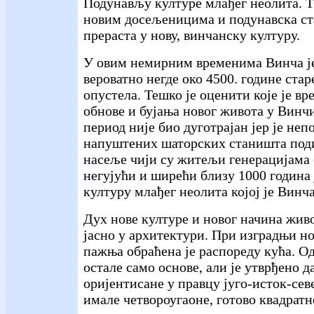
Подунављу културе млађег неолита. Т
новим досељеницима и подунавска ст
прераста у нову, винчанску културу.
У овим немирним временима Винча је
вероватно негде око 4500. године стар
опустела. Тешко је оценити које је вр
обнове и бујања новог живота у Винчи
период није био дуготрајан јер је неп
напуштених шаторских станишта поди
насеље чији су житељи генерацијама 
негујући и ширећи близу 1000 година
културу млађег неолита којој је Винча
Дух нове културе и новог начина жив
јасно у архитектури. При изградњи н
пажња обраћена је распореду кућа. Од
остале само основе, али је утврђено д
оријентисане у правцу југо-исток-севе
имале четвороугаоне, готово квадратн