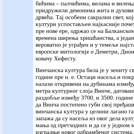
бићима – палчићима, вилама и вилења
придружили демонима жита и духови
дрвећа. Тај особени сакрални свет, кој
култури успостављен најкасније поч
пре нове ере, одржао се на Балканско
времена ширења хришћанства, а један
вероватно је уграђен и у темеље најс
европске митологије о Деметри, Дио
ковачу Хефесту.
Винчанска култура била је у зениту св
године пре н. е. Остаци насеља и по
налази откривени на дубинама између
метра културног слоја Винче, датован
раздобље између 3700. и 3500. године 
да Винча постепено губи свој пређашњ
винчанска култура у целини лагано га
запажа да су насеља из овог дела култ
мања од претходних и да се у једном
изградњи новог одбрамбеног система.