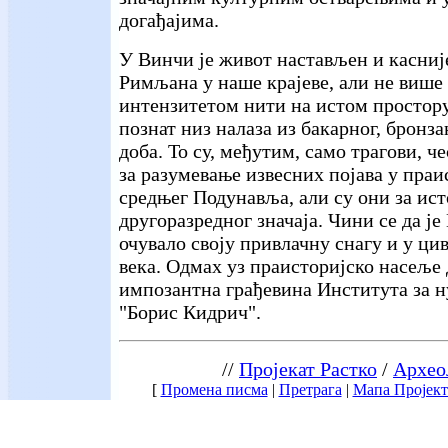
догађајима.
У Винчи је живот настављен и касније
Римљана у наше крајеве, али не више
интензитетом нити на истом простору
познат низ налаза из бакарног, бронза
доба. То су, међутим, само трагови, ч
за разумевање извесних појава у праи
средњег Подунавља, али су они за ис
другоразредног значаја. Чини се да ј
очувало своју привлачну снагу и у ци
века. Одмах уз праисторијско насеље 
импозантна грађевина Института за н
"Борис Кидрич".
//
Пројекат Растко
/
Архео
[
Промена писма
|
Претрага
|
Мапа Пројект