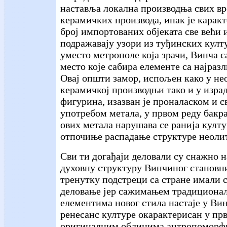
наставља локална производња свих вр
керамичких производа, ипак је каракт
број импортованих објеката све већи и
подражавају узори из туђинских култу
уместо метрополе која зрачи, Винча с
место које сабира елементе са најраз
Овај општи замор, испољен како у не
керамичкој производњи тако и у изр
фигурина, изазван је проналаском и 
употребом метала, у првом реду бакра
ових метала нарушава се ранија култ
отпочиње распадање структуре неолит
Сви ти догађаји деловали су снажно н
духовну структуру Винчиног становн
тренутку подстреци са стране имали 
деловање јер сажимањем традициона
елементима новог стила настаје у Ви
ренесанс културе окарактерисан у пр
оригиналним облицима антропоморфн