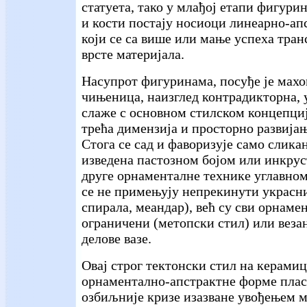
статуета, тако у млађој етапи фигури
и кости постају носиоци линеарно-ап
који се са више или мање успеха тран
врсте материјала.
Насупрот фигуринама, посуђе је мах
чињеница, наизглед контрадикторна, у
слаже с основном стилском концепцијо
трећа димензија и просторно развија
Стога се сад и фаворизује само слика
изведена пастозном бојом или инкрус
друге орнаменталне технике углавно
се не примењују непрекинути украсн
спирала, меандар), већ су сви орнаме
ограничени (метопски стил) или веза
делове вазе.
Овај строг тектонски стил на керамиц
орнаментално-апстрактне форме пласт
озбиљније кризе изазване увођењем м