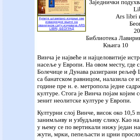
Заједнички подухв
Li
Ars libri
Купите штампано издање ове
изванредне књиге на
Бео
званичном сајту издавача ARS
LIBRI, БЕОГРАД
20
Библиотека Лавири
Књига 10
Винча је највеће и најцеловитије ист
насеље у Европи. На овом месту, где 
Болечице и Дунава разиграни рељеф 
са банатском равницом, налазила се и
године пре н. е. метропола једне сад
културе. Стога је Винча појам којим 
зенит неолитске културе у Европи.
Културни слој Винче, висок око 10,5
занимљиву и узбудљиву слику. Као н
у њему се по вертикали нижу један н
жути, мрки, пепељасти и црни просл