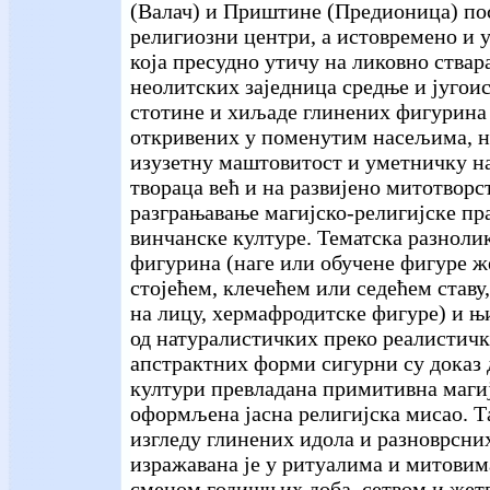
(Валач) и Приштине (Предионица) по
религиозни центри, а истовремено и
која пресудно утичу на ликовно ства
неолитских заједница средње и југои
стотине и хиљаде глинених фигурина 
откривених у поменутим насељима, не
изузетну маштовитост и уметничку н
твораца већ и на развијено митотворс
разграњавање магијско-религијске пр
винчанске културе. Тематска разноли
фигурина (наге или обучене фигуре ж
стојећем, клечећем или седећем ставу
на лицу, хермафродитске фигуре) и њ
од натуралистичких преко реалистичк
апстрактних форми сигурни су доказ д
култури превладана примитивна магиј
оформљена јасна религијска мисао. Т
изгледу глинених идола и разноврсни
изражавана је у ритуалима и митовим
сменом годишњих доба, сетвом и жет