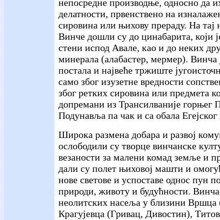
непосредне производње, односно да и
делатности, првенствено на изналаж
сировина или њихову прераду. На тај
Винче дошли су до цинабарита, који 
стени испод Авале, као и до неких др
минерала (алабастер, мермер). Винча ј
постала и највеће тржиште југоисточн
само због изузетне вредности сопстве
због ретких сировина или предмета ко
допремани из Трансилваније горњег П
Подунавља па чак и са обала Егејског 
Широка размена добара и развој ком
ослободили су творце винчанске култ
везаности за малени комад земље и п
дали су полет њиховој машти и омогу
нове светове и успоставе однос пун 
природи, животу и будућности. Винча
неолитских насеља у близини Вршца 
Крагујевца (Гривац, Дивостин), Тито