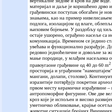
вертикалне зидове и кров на две воде
материјал и даље је коришћено дрво и
грађевински поступак обогаћен је но
знањима, као на пример нивелисањем
подлога, изолацијом од влаге, облеп
њиховим бојењем. У раздобљу од хиљ
остаје ушорено, ограђено насеље са 
комуникација. Временом се једино с
увећава и функционално разрађује. До
редовно једноћеличне и довољне за ж
мање породице, у млађим насељима о
2
правоугаоне грађевине од 40 до 60 m
просторија и уграђеним "намештајем"
мангани, долапи, столови). Континуи
изразитије потврђују покретни архео
првом месту керамичке израђевине – 
антропоморфне фигурине. Ове две вел
кроз које је испољен и високо развије
уметничко обликовање, крајње осетљи
животне ситуације бројних Винчиних 