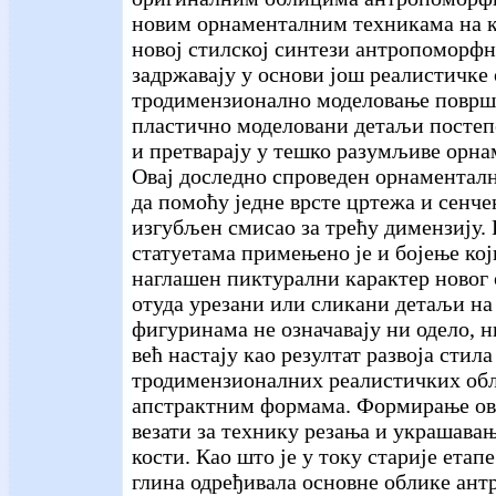
новим орнаменталним техникама на к
новој стилској синтези антропоморф
задржавају у основи још реалистичке 
тродимензионално моделовање површи
пластично моделовани детаљи постеп
и претварају у тешко разумљиве орна
Овај доследно спроведен орнаментал
да помоћу једне врсте цртежа и сенч
изгубљен смисао за трећу димензију.
статуетама примењено је и бојење кој
наглашен пиктурални карактер новог 
отуда урезани или сликани детаљи н
фигуринама не означавају ни одело, н
већ настају као резултат развоја стила
тродимензионалних реалистичких обл
апстрактним формама. Формирање ово
везати за технику резања и украшава
кости. Као што је у току старије етап
глина одређивала основне облике ан