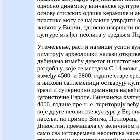
односно динамику винчанске културе
основу стилских одлика керамике и 
пластике могу се најлакше утврдити 
живота у Винчи, односно извршити п
културе млађег неолита у средњем По
Утемељење, раст и највиши успон ву
илуструју археолошки налази открив
дубинама између деветог и шестог ме
раздобљу, које се методом С-14 може
између 4500. и 3800. године старе ер
и њихови саплеменици остварују култ
зрачи и супериорно доминира највећ
југоисточне Европе. Винчанска култур
4000. године пре н. е. територију већ
које друге неолитске културе у Европ
насеља, на пример Винча, Потпорањ,
Дивостин, премашала су величином и
само сва истовремена неолитска насе