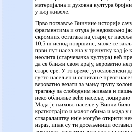
материјална и духовна култура бројни
у њој живеле.
Прво поглавље Винчине историје сачу
фрагментима и отуда је недовољно ја
скромних остатака најстаријег насеља
10,5 m испод површине, може се закљ
први пут насељена у тренутку кад је 
неолита (старчевачка култура) већ пр
да се ближи свом крају, вероватно нег
старе ере. У то време југословенски 
густо насељен и оснивање првог насе
вероватно везати за мању групу колони
трагању за слободним њивама и паш
неко оближње веће насеље, лоцирано 
Мада је њихово насеље у Винчи било
краткотрајно и малог обима и мада у
стваралаштву није могуће открити не
израз, ипак су ти досељеници оставил
документ, изузетно значајан за упозн