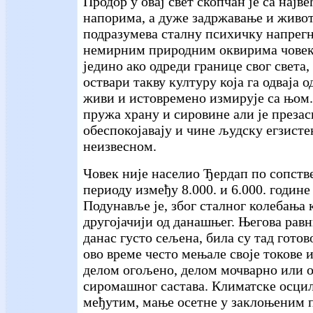
Продор у овај свет скопчан је са нај
напорима, а дуже задржавање и живо
подразумева сталну психичку напрегн
немирним природним оквирима човек
једино ако одреди границе свог света,
оствари такву културу која га одваја о
живи и истовремено измирује са њом
пружа храну и сировине али је презас
обеспокојавају и чине људску егзисте
неизвесном.
Човек није населио Ђердап по сопств
периоду између 8.000. и 6.000. године
Подунавље је, због сталног колебања 
другојачији од данашњег. Његова равн
данас густо сељена, била су тад готово
ово време често мењале своје токове 
делом огољено, делом мочварно или 
сиромашног састава. Климатске осцил
међутим, мање осетне у заклоњеним 