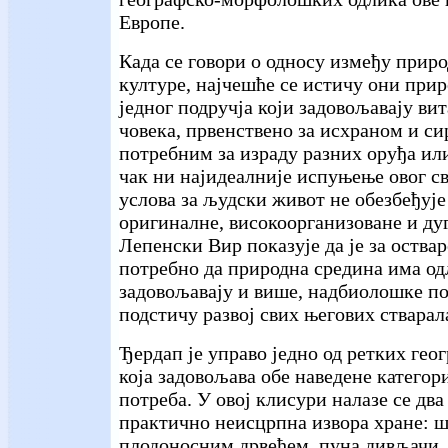
Европе.
Када се говори о односу између прир
културе, најчешће се истичу они при
једног подручја који задовољавају ви
човека, првенствено за исхраном и с
потребним за израду разних оруђа ил
чак ни најидеалније испуњење овог с
услова за људски живот не обезбеђује
оригиналне, високоорганизоване и дуг
Лепенски Вир показује да је за оства
потребно да природна средина има од
задовољавају и више, надбиолошке пот
подстичу развој свих његових ствара
Ђердап је управо једно од ретких гео
која задовољава обе наведене категор
потреба. У овој клисури налазе се два
практично неисцрпна извора хране: ш
плодоносним дрвећем, пуна дивљачи, 