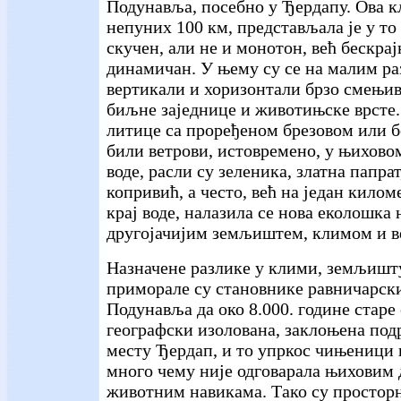
Подунавља, посебно у Ђердапу. Ова к
непуних 100 км, представљала је у то 
скучен, али не и монотон, већ бескра
динамичан. У њему су се на малим р
вертикали и хоризонтали брзо смењив
биљне заједнице и животињске врсте.
литице са проређеном брезовом или
били ветрови, истовремено, у њихово
воде, расли су зеленика, златна папра
копривић, а често, већ на један килом
крај воде, налазила се нова еколошка
другојачијим земљиштем, климом и в
Назначене разлике у клими, земљишт
приморале су становнике равничарск
Подунавља да око 8.000. године старе
географски изолована, заклоњена под
месту Ђердап, и то упркос чињеници 
много чему није одговарала њихови
животним навикама. Тако су простор