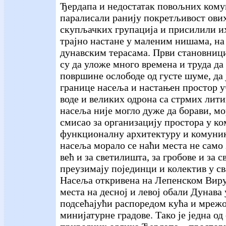
Ђердапа и недостатак повољних кому
паралисали ранију покретљивост ових
скупљачких групација и присилили их
трајно настане у маленим нишама, на
дунавским терасама. Први становниц
су да уложе много времена и труда да
површине ослободе од густе шуме, да 
границе насеља и настањен простор у
воде и великих одрона са стрмих лити
насеља није могло дуже да борави, мо
смисао за организацију простора у ко
функционалну архитектуру и комуник
насеља морало се наћи места не само 
већ и за светилишта, за гробове и за с
преузимају појединци и колектив у с
Насеља откривена на Лепенском Виру
места на десној и левој обали Дунава
подсећајући распоредом кућа и мреж
минијатурне градове. Тако је једна од