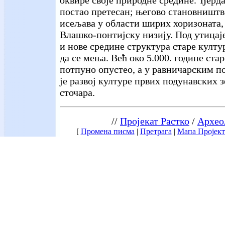
постао претесан; његово становништво
исељава у области ширих хоризоната,
Влашко-понтијску низију. Под утицај
и нове средине структура старе култур
да се мења. Већ око 5.000. године ста
потпуно опустео, а у равничарским п
је развој културе првих подунавских
сточара.
//
Пројекат Растко
/
Архео
[
Промена писма
|
Претрага
|
Мапа Пројект