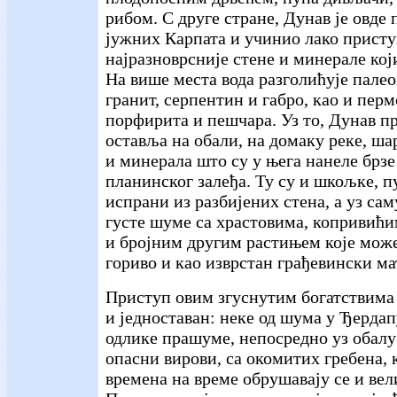
рибом. С друге стране, Дунав је овде 
јужних Карпата и учинио лако прист
најразноврсније стене и минерале кој
На више места вода разголићује пале
гранит, серпентин и габро, као и пер
порфирита и пешчара. Уз то, Дунав п
оставља на обали, на домаку реке, ша
и минерала што су у њега нанеле брзе
планинског залеђа. Ту су и шкољке, 
испрани из разбијених стена, а уз са
густе шуме са храстовима, копривићи
и бројним другим растињем које може
гориво и као изврстан грађевински ма
Приступ овим згуснутим богатствима 
и једноставан: неке од шума у Ђердап
одлике прашуме, непосредно уз обалу
опасни вирови, са окомитих гребена, к
времена на време обрушавају се и вел