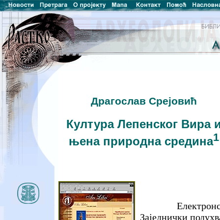
Драгослав Срејовић
Култура Лепенског Вира 
1
њена природна средина
Електронс
Заједнички подухв