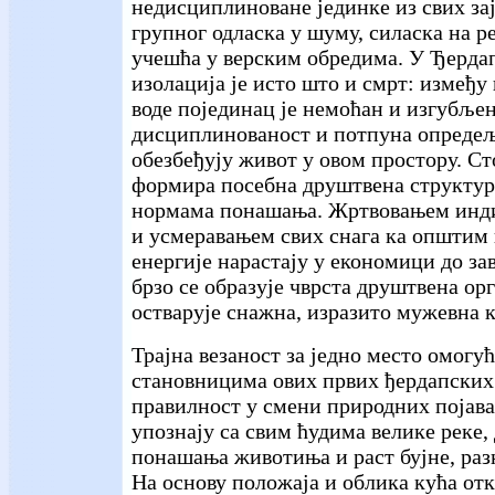
недисциплиноване јединке из свих за
групног одласка у шуму, силаска на ре
учешћа у верским обредима. У Ђердап
изолација је исто што и смрт: између
воде појединац је немоћан и изгубље
дисциплинованост и потпуна опредељ
обезбеђују живот у овом простору. Ст
формира посебна друштвена структур
нормама понашања. Жртвовањем инд
и усмеравањем свих снага ка општим
енергије нарастају у економици до за
брзо се образује чврста друштвена ор
остварује снажна, изразито мужевна к
Трајна везаност за једно место омогућ
становницима ових првих ђердапских
правилност у смени природних појава
упознају са свим ћудима велике реке,
понашања животиња и раст бујне, раз
На основу положаја и облика кућа от