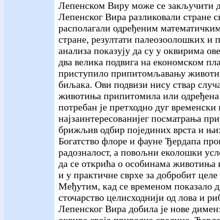
Лепенском Виру може се закључити д
Лепенског Вира разликовали стране св
располагали одређеним математичким
стране, резултати палеозоолошких и 
анализа показују да су у оквирима ов
два велика подвига на економском пла
приступило припитомљавању животињ
биљака. Ови подвизи нису ствар случај
животиња припитомила или одређена
потребан је претходно дуг временски 
најзаинтересованијег посматрања при
брижљив одбир појединих врста и њих
Богатство флоре и фауне Ђердапа про
радозналост, а повољни еколошки усл
да се открића о особинама животиња 
и у практичне сврхе за добробит целе
Међутим, кад се временом показало 
сточарство целисходнији од лова и ри
Лепенског Вира добила је нове димен
оквире своје природне средине. Ђерда