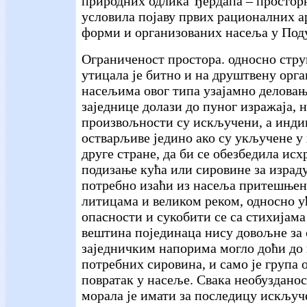
природних одлика Ђердапа – простор
условила појаву првих рационалних 
форми и организованих насеља у Под
Ограниченост простора. односно стру
утицала је битно и на друштвену орга
насељима овог типа узајамно деловањ
заједнице долази до пуног изражаја, 
произвољности су искључени, а инди
остварљиве једино ако су укључене у 
друге стране, да би се обезбедила исхр
подизање кућа или сировине за израду
потребно изаћи из насеља притешње
литицама и великом реком, односно у
опасности и сукобити се са стихијама
вештина појединаца нису довољне за о
заједничким напорима могло доћи до
потребних сировина, и само је група 
повратак у насеље. Свака необуздано
морала је имати за последицу искљу