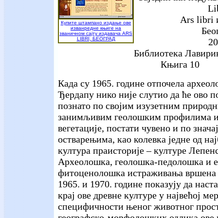
Li
Ars libri
Купите штампано издање ове
изванредне књиге на
Бео
званичном сајту издавача ARS
LIBRI, БЕОГРАД
20
Библиотека Лавири
Књига 10
Када су 1965. године отпочела архео
Ђердапу нико није слутио да ће ово п
познато по својим изузетним природ
занимљивим геолошким профилима и
вегетације, постати чувено и по знач
остварењима, као колевка једне од на
култура праисторије – културе Лепен
Археолошка, геолошка-педолошка и 
фитоценолошка истраживања вршена 
1965. и 1970. године показују да наста
крај ове древне културе у највећој ме
специфичности њеног животног просто
географско-морфолошких одлика ове 