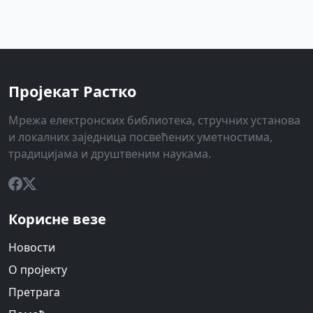
Пројекат Растко
Мрежа електронских библиотека, стручних установа
и локалних заједница посвећених уметностима,
традицијама и друштвеним наукама.
Корисне везе
Новости
О пројекту
Претрага