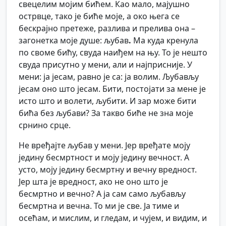
свецелим мојим бићем. Као мало, мајушно
острвце, тако је биће моје, а око њега се
бескрајно претеже, разлива и прелива она –
загонетка моје душе: љубав
.
Ма куда кренула
по своме бићу, свуда наиђем на њу. То је нешто
свуда присутно у мени, али и најприсније. У
мени: ја јесам, равно је са: ја волим. Љубављу
јесам оно што јесам. Бити, постојати за мене је
исто што и волети, љубити. И зар може бити
бића без љубави? За такво биће не зна моје
срнино срце.
Не вређајте љубав у мени. Јер вређате моју
једину бесмртност и моју једину вечност. А
усто, моју једину бесмртну и вечну вредност.
Јер шта је вредност, ако не оно што је
бесмртно и вечно? А ја сам само љубављу
бесмртна и вечна. То ми је све. Ја тиме и
осећам, и мислим, и гледам, и чујем, и видим, и