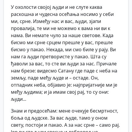
У охолости својој људи и не слуте каква
раскошна и чудесна осећања носимо у себи
ми, срне. Између нас и вас, људи, зјапи
провалија, те ми не можемо к вама ни ви к
нама. Ви немате чуло за наше светове. Када
бисмо ми срне срцем прешле у вас, прешле
бисмо у пакао. Некада, ми смо биле у рају. Ви
нам га људи претвористе у пакао. Шта су
ђаволи за вас, то сте ви људи за нас. Причале
нам брезе: видесмо Сатану где паде с неба на
земљу, паде међу људе и – остаде. Он,
отпадник неба, објавио је: најпријатније ми је
међу људима; и ја имам свој рај, то су они:
људи...
Знам и предосећам: мене очекује бесмртност,
боља од људске. За вас људе, тамо у оном
свету, постоји и пакао. А за нас срне – само рај.