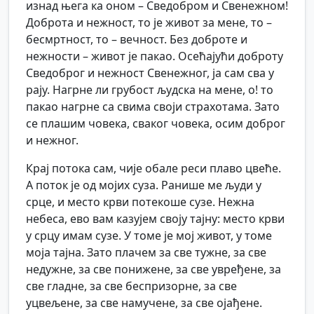
изнад њега ка оном – Сведобром и Свенежном!
Доброта и нежност, то је живот за мене, то –
бесмртност, то – вечност. Без доброте и
нежности – живот је пакао. Осећајући доброту
Сведоброг и нежност Свенежног, ја сам сва у
рају. Нагрне ли грубост људска на мене, о! то
пакао нагрне са свима своји страхотама. Зато
се плашим човека, сваког човека, осим доброг
и нежног.
Крај потока сам, чије обале реси плаво цвеће.
А поток је од мојих суза. Ранише ме људи у
срце, и место крви потекоше сузе. Нежна
небеса, ево вам казујем своју тајну: место крви
у срцу имам сузе. У томе је мој живот, у томе
моја тајна. Зато плачем за све тужне, за све
недужне, за све понижене, за све увређене, за
све гладне, за све беспризорне, за све
уцвељене, за све намучене, за све ојађене.