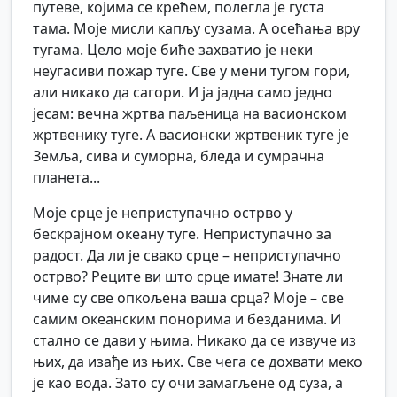
путеве, којима се крећем, полегла је густа
тама. Моје мисли капљу сузама. А осећања вру
тугама. Цело моје биће захватио је неки
неугасиви пожар туге. Све у мени тугом гори,
али никако да сагори. И ја јадна само једно
јесам: вечна жртва паљеница на васионском
жртвенику туге. А васионски жртвеник туге је
Земља, сива и суморна, бледа и сумрачна
планета...
Моје срце је неприступачно острво у
бескрајном океану туге. Неприступачно за
радост. Да ли је свако срце – неприступачно
острво? Реците ви што срце имате! Знате ли
чиме су све опкољена ваша срца? Моје – све
самим океанским понорима и безданима. И
стално се дави у њима. Никако да се извуче из
њих, да изађе из њих. Све чега се дохвати меко
је као вода. Зато су очи замагљене од суза, а