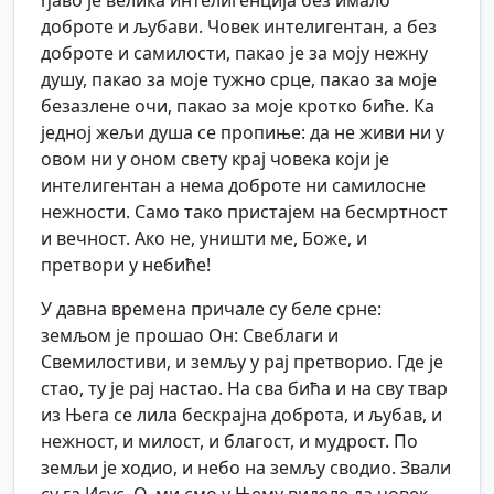
ђаво је велика интелигенција без имало
доброте и љубави. Човек интелигентан, а без
доброте и самилости, пакао је за моју нежну
душу, пакао за моје тужно срце, пакао за моје
безазлене очи, пакао за моје кротко биће. Ка
једној жељи душа се пропиње: да не живи ни у
овом ни у оном свету крај човека који је
интелигентан а нема доброте ни самилосне
нежности. Само тако пристајем на бесмртност
и вечност. Ако не, уништи ме, Боже, и
претвори у небиће!
У давна времена причале су беле срне:
земљом је прошао Он: Свеблаги и
Свемилостиви, и земљу у рај претворио. Где је
стао, ту је рај настао. На сва бића и на сву твар
из Њега се лила бескрајна доброта, и љубав, и
нежност, и милост, и благост, и мудрост. По
земљи је ходио, и небо на земљу сводио. Звали