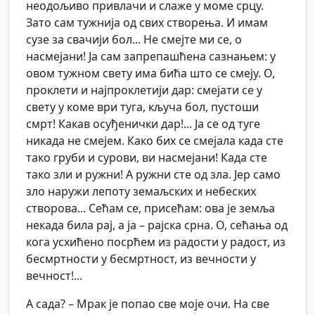
неодољиво привлачи и слаже у моме срцу.
Зато сам тужнија од свих створења. И имам
сузе за свачији бол... Не смејте ми се, о
насмејани! Ја сам запрепашћена сазнањем: у
овом тужном свету има бића што се смеју. О,
проклети и најпроклетији дар: смејати се у
свету у коме ври туга, кључа бол, пустоши
смрт! Какав осуђенички дар!... Ја се од туге
никада не смејем. Како бих се смејала када сте
тако груби и сурови, ви насмејани! Када сте
тако зли и ружни! А ружни сте од зла. Јер само
зло наружи лепоту земаљских и небеских
створова... Сећам се, присећам: ова је земља
некада била рај, а ја – рајска срна. О, сећања од
кога усхићено посрћем из радости у радост, из
бесмртности у бесмртност, из вечности у
вечност!...
А сада? – Мрак је попао све моје очи. На све