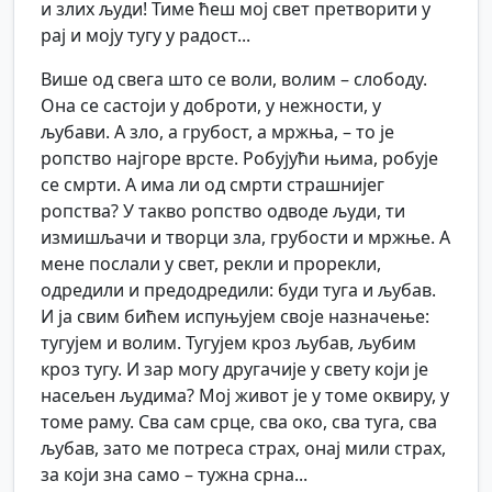
и злих људи! Тиме ћеш мој свет претворити у
рај и моју тугу у радост...
Више од свега што се воли, волим – слободу.
Она се састоји у доброти, у нежности, у
љубави. А зло, а грубост, а мржња, – то је
ропство најгоре врсте. Робујући њима, робује
се смрти. А има ли од смрти страшнијег
ропства? У такво ропство одводе људи, ти
измишљачи и творци зла, грубости и мржње. А
мене послали у свет, рекли и прорекли,
одредили и предодредили: буди туга и љубав.
И ја свим бићем испуњујем своје назначење:
тугујем и волим. Тугујем кроз љубав, љубим
кроз тугу. И зар могу другачије у свету који је
насељен људима? Мој живот је у томе оквиру, у
томе раму. Сва сам срце, сва око, сва туга, сва
љубав, зато ме потреса страх, онај мили страх,
за који зна само – тужна срна...