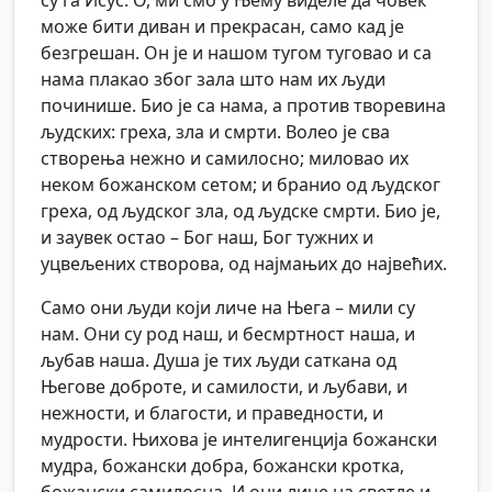
су га Исус. О, ми смо у Њему виделе да човек
може бити диван и прекрасан, само кад је
безгрешан. Он је и нашом тугом туговао и са
нама плакао због зала што нам их људи
починише. Био је са нама, а против творевина
људских: греха, зла и смрти. Волео је сва
створења нежно и самилосно; миловао их
неком божанском сетом; и бранио од људског
греха, од људског зла, од људске смрти. Био је,
и заувек остао – Бог наш, Бог тужних и
уцвељених створова, од најмањих до највећих.
Само они људи који личе на Њега – мили су
нам. Они су род наш, и бесмртност наша, и
љубав наша. Душа је тих људи саткана од
Његове доброте, и самилости, и љубави, и
нежности, и благости, и праведности, и
мудрости. Њихова је интелигенција божански
мудра, божански добра, божански кротка,