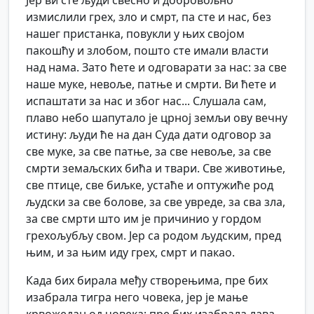
Јер ви сте људи свесно и добровољно
измислили грех, зло и смрт, па сте и нас, без
нашег пристанка, повукли у њих својом
пакошћу и злобом, пошто сте имали власти
над нама. Зато ћете и одговарати за нас: за све
наше муке, невоље, патње и смрти. Ви ћете и
испаштати за нас и због нас... Слушала сам,
плаво небо шапутало је црној земљи ову вечну
истину: људи ће на дан Суда дати одговор за
све муке, за све патње, за све невоље, за све
смрти земаљских бића и твари. Све животиње,
све птице, све биљке, устаће и оптужиће род
људски за све болове, за све увреде, за сва зла,
за све смрти што им је причинио у гордом
грехољубљу свом. Јер са родом људским, пред
њим, и за њим иду грех, смрт и пакао.
Када бих бирала међу створењима, пре бих
изабрала тигра него човека, јер је мање