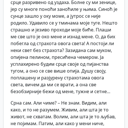
срце разривено од уздаха. Болне су ми зенице,
јер су многе поноћи заноћиле у њима. Синоћ је
сунце зашло у оку моме, а јутрос се није
родило. Удавило се у тминама моје туге. Нешто
страшно и језиво проходи моје биће. Плаши
ме све што је око мене и изнад мене. О, да бих
побегла од страхота овога света! А постоји ли
неки свет без страхота? Зазидана сам муком,
опијена пелином, пресићена чемером. Ја
усплахирено будим срце своје од пијанства
тугом, а оно се све више опија. Душу своју,
поплашену и разјурену страхотама овога
света, вичем да ми се врати, а она све
безобзирније бежи од мене, тужне и сетне...
Срна сам. Али чиме? – Не знам. Видим, али
како, и то не разумем. Живим, али шта је то
живот, не схватам. Волим, али шта је то љубав,
не појимам. Патим, али како у мени ниче,