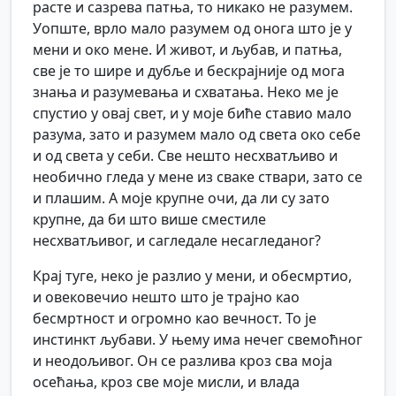
расте и сазрева патња, то никако не разумем.
Уопште, врло мало разумем од онога што је у
мени и око мене. И живот, и љубав, и патња,
све је то шире и дубље и бескрајније од мога
знања и разумевања и схватања. Неко ме је
спустио у овај свет, и у моје биће ставио мало
разума, зато и разумем мало од света око себе
и од света у себи. Све нешто несхватљиво и
необично гледа у мене из сваке ствари, зато се
и плашим. А моје крупне очи, да ли су зато
крупне, да би што више сместиле
несхватљивог, и сагледале несагледаног?
Крај туге, неко је разлио у мени, и обесмртио,
и овековечио нешто што је трајно као
бесмртност и огромно као вечност. То је
инстинкт љубави. У њему има нечег свемоћног
и неодољивог. Он се разлива кроз сва моја
осећања, кроз све моје мисли, и влада