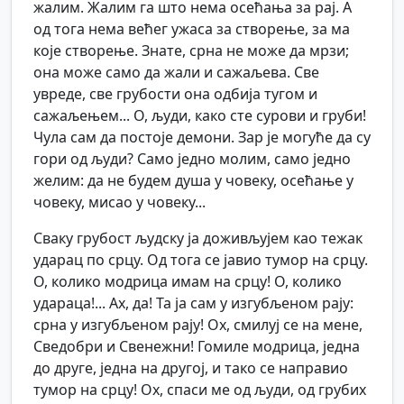
жалим. Жалим га што нема осећања за рај. А
од тога нема већег ужаса за створење, за ма
које створење. Знате, срна не може да мрзи;
она може само да жали и сажаљева. Све
увреде, све грубости она одбија тугом и
сажаљењем... О, људи, како сте сурови и груби!
Чула сам да постоје демони. Зар је могуће да су
гори од људи? Само једно молим, само једно
желим: да не будем душа у човеку, осећање у
човеку, мисао у човеку...
Сваку грубост људску ја доживљујем као тежак
ударац по срцу. Од тога се јавио тумор на срцу.
О, колико модрица имам на срцу! О, колико
удараца!... Ах, да! Та ја сам у изгубљеном рају:
срна у изгубљеном рају! Ох, смилуј се на мене,
Сведобри и Свенежни! Гомиле модрица, једна
до друге, једна на другој, и тако се направио
тумор на срцу! Ох, спаси ме од људи, од грубих