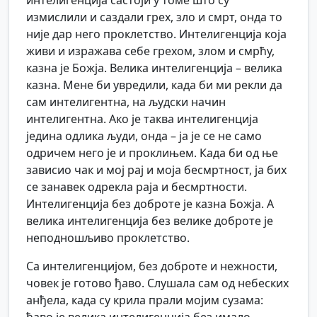
интелигенција састоји у томе што су
измислили и саздали грех, зло и смрт, онда то
није дар него проклетство. Интелигенција која
живи и изражава себе грехом, злом и смрћу,
казна је Божја. Велика интелигенција – велика
казна. Мене би увредили, када би ми рекли да
сам интелигентна, на људски начин
интелигентна. Ако је таква интелигенција
једина одлика људи, онда – ја је се не само
одричем него је и проклињем. Када би од ње
зависио чак и мој рај и моја бесмртност, ја бих
се занавек одрекла раја и бесмртности.
Интелигенција без доброте је казна Божја. А
велика интелигенција без велике доброте је
неподношљиво проклетство.
Са интелигенцијом, без доброте и нежности,
човек је готово ђаво. Слушала сам од небеских
анђела, када су крила прали мојим сузама: