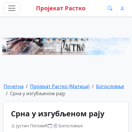
Пројекат Растко
Почетна
Пројекат Растко (Матица)
Богословље
Срна у изгубљеном рају
Срна у изгубљеном рају
Јустин Поповић
Богословље