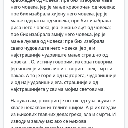
крвожедан од човека; пре бих изабрала лава
него човека, јер је мање крволочан од човека;
пре бих изабрала хијену него човека, јер је
мање одвратна од човека; пре бих изабрала
риса него човека, јер је мање љут од човека;
пре бих изабрала змију него човека, јер је
мање лукава од човека; пре бих изабрала
свако чудовиште него човека, јер је и
најстрашније чудовиште мање страшно од
човека... О, истину говорим, из срца говорим.
Јер човек је измислио и створио: грех, смрт и
пакао. А то је горе и од најгорега, чудовишније
и од најчудовишнијега, страшније и од
најстрашнијега у свима мојим световима.
Начула сам, роморио је поток од суза: људи се
хвале некаквом интелигенцијом. А ја их гледам
из њихових главних дела: греха, зла и смрти. И
изводим закључак: ако се њихова