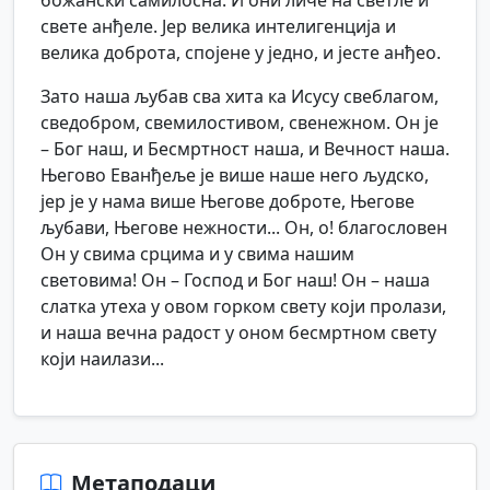
божански самилосна. И они личе на светле и
свете анђеле. Јер велика интелигенција и
велика доброта, спојене у једно, и јесте анђео.
Зато наша љубав сва хита ка Исусу свеблагом,
сведобром, свемилостивом, свенежном. Он је
– Бог наш, и Бесмртност наша, и Вечност наша.
Његово Еванђеље је више наше него људско,
јер је у нама више Његове доброте, Његове
љубави, Његове нежности... Он, о! благословен
Он у свима срцима и у свима нашим
световима! Он – Господ и Бог наш! Он – наша
слатка утеха у овом горком свету који пролази,
и наша вечна радост у оном бесмртном свету
који наилази...
Метаподаци