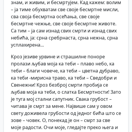
знам, и живим, и бесмртујем. Кад кажем: волим
– ја тиме обухватам све своје бесмртне мисли,
сва своја бесмртна осећања, све своје
бесмртне чежње, све своје бесмртне животе.
Са тим – ја сам изнад свих смрти и изнад свих
небића, ја: срна сребрнаста, срна нежна, срна
усплахирена...
Кроз језиве урвине и страшилне поноре
пролази љубав моја ка теби – плаво небо, ка
теби – благи човече, ка теби – цветна дубраво,
ка теби -мирисна траво, ка теби – Сведобри и
Свенежни! Кроз безброј смрти пробија се
љубав моја ка теби, о слатка Бесмртности! Зато
је туга мој стални сапутник. Свака грубост –
читава је смрт за мене. Највише сам у овом
свету доживела грубости од једног бића што се
зове – човек. О, понекад је он – смрт за све
моје радости. Очи моје, гледајте преко њега и