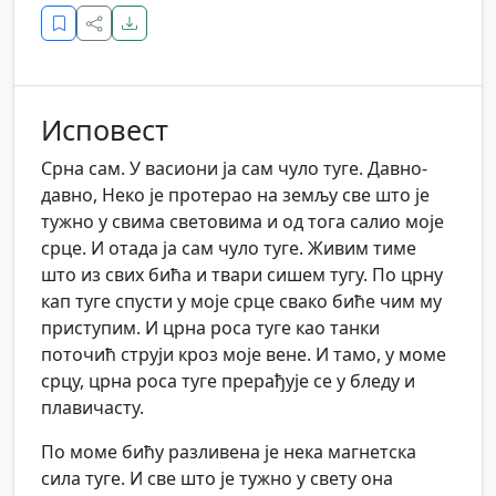
Исповест
Срна сам. У васиони ја сам чуло туге. Давно-
давно, Неко је протерао на земљу све што је
тужно у свима световима и од тога салио моје
срце. И отада ја сам чуло туге. Живим тиме
што из свих бића и твари сишем тугу. По црну
кап туге спусти у моје срце свако биће чим му
приступим. И црна роса туге као танки
поточић струји кроз моје вене. И тамо, у моме
срцу, црна роса туге прерађује се у бледу и
плавичасту.
По моме бићу разливена је нека магнетска
сила туге. И све што је тужно у свету она