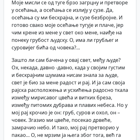
Моје мисли се од туге брзо загрцну и претворе
у осећања, а осећања се излију у сузе. Да,
осећања су ми бескрајна, и сузе безбројне. И
готово свако моје осећање тугује и плаче, јер
чим крене из мене у свет око мене, наиђе на
понеку грубост људску. О, има ли грубљег и
суровијег бића од човека?...
Зашто ли сам бачена у овај свет, међу људе?
Ох, некада, давно -давно, када у својим густим
и бескрајним шумама нисам знала за људе,
свет је био за мене радост и рај. И ја сам своја
рајска расположења и усхићења радосно ткала
између мирисавог цвећа и витких бреза,
између питомих дубрава и плавих небеса. Но у
мој рај крочио је он: груб, суров и охол, он –
човек. Згазио ми цвеће, посекао дрвеће,
замрачио небо. И тако, мој рај претворио у
пакао... О, не мрзим ја њега због тога, већ га