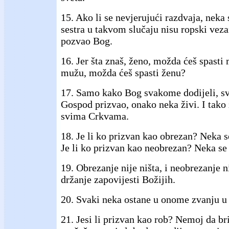
15. Ako li se nevjerujući razdvaja, neka s
sestra u takvom slučaju nisu ropski vezan
pozvao Bog.
16. Jer šta znaš, ženo, možda ćeš spasti 
mužu, možda ćeš spasti ženu?
17. Samo kako Bog svakome dodijeli, sv
Gospod prizvao, onako neka živi. I tak
svima Crkvama.
18. Je li ko prizvan kao obrezan? Neka s
Je li ko prizvan kao neobrezan? Neka se
19. Obrezanje nije ništa, i neobrezanje n
držanje zapovijesti Božijih.
20. Svaki neka ostane u onome zvanju u
21. Jesi li prizvan kao rob? Nemoj da br