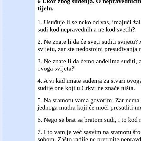
6 Ukor zbog suđenja. O nepravednic
tijelu.
1. Usuđuje li se neko od vas, imajući ža
sudi kod nepravednih a ne kod svetih?
2. Ne znate li da će sveti suditi svijetu? 
svijetu, zar ste nedostojni presuđivanja 
3. Ne znate li da ćemo anđelima suditi, 
ovoga svijeta?
4. A vi kad imate suđenja za stvari ovog
sudije one koji u Crkvi ne znače ništa.
5. Na sramotu vama govorim. Zar nema
jednoga mudra koji će moći presuditi 
6. Nego se brat sa bratom sudi, i to kod 
7. I to vam je već sasvim na sramotu št
sobom. Zašto radije ne pretrpite nepravd