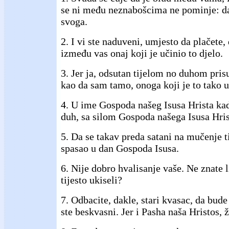
se ni među neznabošcima ne pominje: d
svoga.
2. I vi ste naduveni, umjesto da plačete, 
između vas onaj koji je učinio to djelo.
3. Jer ja, odsutan tijelom no duhom pris
kao da sam tamo, onoga koji je to tako u
4. U ime Gospoda našeg Isusa Hrista kad
duh, sa silom Gospoda našega Isusa Hris
5. Da se takav preda satani na mučenje ti
spasao u dan Gospoda Isusa.
6. Nije dobro hvalisanje vaše. Ne znate 
tijesto ukiseli?
7. Odbacite, dakle, stari kvasac, da bude
ste beskvasni. Jer i Pasha naša Hristos, 