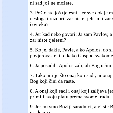
ni sad još ne možete,
3. Pošto ste još tjelesni. Jer sve dok je
nesloga i razdori, zar niste tjelesni i zar
čovjeku?
4. Jer kad neko govori: Ja sam Pavlov, a
zar niste tjelesni?
5. Ko je, dakle, Pavle, a ko Apolos, do sl
povjerovaste, i to kako Gospod svakom
6. Ja posadih, Apolos zali, ali Bog učini 
7. Tako niti je što onaj koji sadi, ni onaj
Bog koji čini da raste.
8. A onaj koji sadi i onaj koji zalijeva je
primiti svoju platu prema svome trudu.
9. Jer mi smo Božiji saradnici, a vi ste 
građevina.