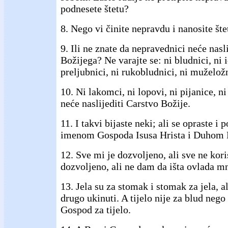
podnesete štetu?
8. Nego vi činite nepravdu i nanosite štet
9. Ili ne znate da nepravednici neće nasl
Božijega? Ne varajte se: ni bludnici, ni 
preljubnici, ni rukobludnici, ni muželožn
10. Ni lakomci, ni lopovi, ni pijanice, ni
neće naslijediti Carstvo Božije.
11. I takvi bijaste neki; ali se opraste i 
imenom Gospoda Isusa Hrista i Duhom 
12. Sve mi je dozvoljeno, ali sve ne kori
dozvoljeno, ali ne dam da išta ovlada 
13. Jela su za stomak i stomak za jela, al
drugo ukinuti. A tijelo nije za blud nego
Gospod za tijelo.