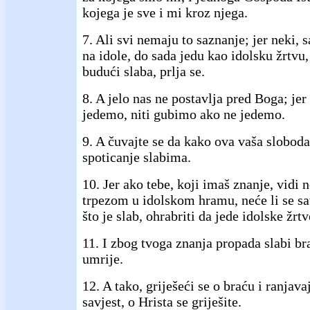
kojega je sve i mi kroz njega.
7. Ali svi nemaju to saznanje; jer neki,
na idole, do sada jedu kao idolsku žrtvu, 
budući slaba, prlja se.
8. A jelo nas ne postavlja pred Boga; jer
jedemo, niti gubimo ako ne jedemo.
9. A čuvajte se da kako ova vaša slobod
spoticanje slabima.
10. Jer ako tebe, koji imaš znanje, vidi 
trpezom u idolskom hramu, neće li se sa
što je slab, ohrabriti da jede idolske žrt
11. I zbog tvoga znanja propada slabi br
umrije.
12. A tako, griješeći se o braću i ranjav
savjest, o Hrista se griješite.