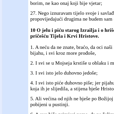
borim, ne kao onaj koji bije vjetar;
27. Nego iznuravam tijelo svoje i savla
propovijedajući drugima ne budem sam 
10 O jelu i piću starog Izrailja i o hri
pričešću Tijela i Krvi Hristove.
1. A neću da ne znate, braćo, da oci naš
bijahu, i svi kroz more prođoše,
2. I svi se u Mojseja krstiše u oblaku i 
3. I svi isto jelo duhovno jedoše;
4. I svi isto piće duhovno piše; jer pija
koja ih je slijedila, a stijena bješe Hristo
5. Ali većina od njih ne bješe po Božijoj 
pobijeni u pustinji.