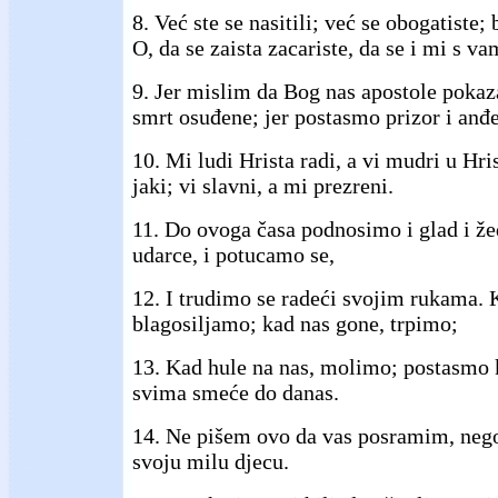
8. Već ste se nasitili; već se obogatiste; 
O, da se zaista zacariste, da se i mi s v
9. Jer mislim da Bog nas apostole pokaz
smrt osuđene; jer postasmo prizor i anđe
10. Mi ludi Hrista radi, a vi mudri u Hris
jaki; vi slavni, a mi prezreni.
11. Do ovoga časa podnosimo i glad i žeđ
udarce, i potucamo se,
12. I trudimo se radeći svojim rukama. 
blagosiljamo; kad nas gone, trpimo;
13. Kad hule na nas, molimo; postasmo k
svima smeće do danas.
14. Ne pišem ovo da vas posramim, neg
svoju milu djecu.