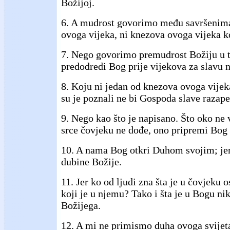
Božijoj.
6. A mudrost govorimo među savršenima
ovoga vijeka, ni knezova ovoga vijeka ko
7. Nego govorimo premudrost Božiju u t
predodredi Bog prije vijekova za slavu 
8. Koju ni jedan od knezova ovoga vijeka
su je poznali ne bi Gospoda slave razape
9. Nego kao što je napisano. Što oko ne v
srce čovjeku ne dođe, ono pripremi Bog 
10. A nama Bog otkri Duhom svojim; jer 
dubine Božije.
11. Jer ko od ljudi zna šta je u čovjeku
koji je u njemu? Tako i šta je u Bogu n
Božijega.
12. A mi ne primismo duha ovoga svijeta