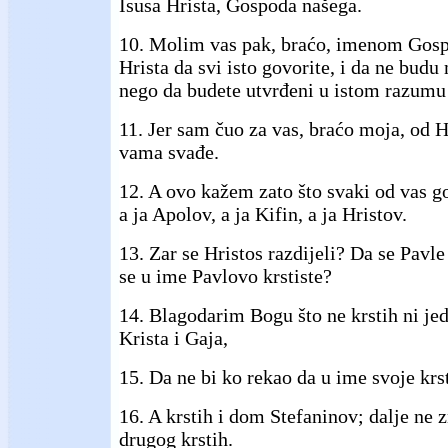
Isusa Hrista, Gospoda našega.
10. Molim vas pak, braćo, imenom Gosp
Hrista da svi isto govorite, i da ne bud
nego da budete utvrđeni u istom razumu i
11. Jer sam čuo za vas, braćo moja, od 
vama svađe.
12. A ovo kažem zato što svaki od vas g
a ja Apolov, a ja Kifin, a ja Hristov.
13. Zar se Hristos razdijeli? Da se Pavle
se u ime Pavlovo krstiste?
14. Blagodarim Bogu što ne krstih ni je
Krista i Gaja,
15. Da ne bi ko rekao da u ime svoje krst
16. A krstih i dom Stefaninov; dalje ne 
drugog krstih.