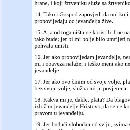
hrane, i koji žrtveniku služe sa žrtvenik
14. Tako i Gospod zapovjedi da oni koji
propovijedaju od jevanđelja žive.
15. A ja od toga ništa ne koristih. I ne 
tako bude; jer bi mi bolje bilo umrijeti
pohvalu uništi.
16. Jer ako propovijedam jevanđelje, ne
mi i obaveza nalaže; i teško meni ako 
jevanđelje.
17. Jer ako ovo činim od svoje volje, p
bez svoje volje, služba mi je povjerena.
18. Kakva mi je, dakle, plata? Da blagov
izložim jevanđelje Hristovo, da se ne k
pravom u jevanđelju.
19. Jer budući slobodan od sviju, svima