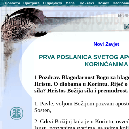
Novi Zavjet
PRVA POSLANICA SVETOG AP
KORINĆANIMA
1 Pozdrav. Blagodarnost Bogu za blago
Hristu. O diobama u Korintu. Riječ o k
sila? Hristos Božija sila i premudrost.
1. Pavle, voljom Božijom pozvani apostol
Sosten,
2. Crkvi Božijoj koja je u Korintu, osve
Isusu, pozvanima svetima, sa svima koj