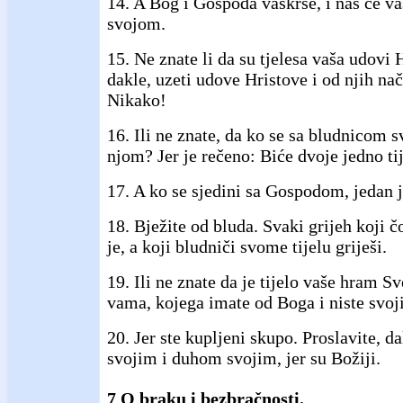
14. A Bog i Gospoda vaskrse, i nas će va
svojom.
15. Ne znate li da su tjelesa vaša udovi 
dakle, uzeti udove Hristove i od njih na
Nikako!
16. Ili ne znate, da ko se sa bludnicom sv
njom? Jer je rečeno: Biće dvoje jedno tij
17. A ko se sjedini sa Gospodom, jedan 
18. Bježite od bluda. Svaki grijeh koji č
je, a koji bludniči svome tijelu griješi.
19. Ili ne znate da je tijelo vaše hram S
vama, kojega imate od Boga i niste svoj
20. Jer ste kupljeni skupo. Proslavite, d
svojim i duhom svojim, jer su Božiji.
7 O braku i bezbračnosti.