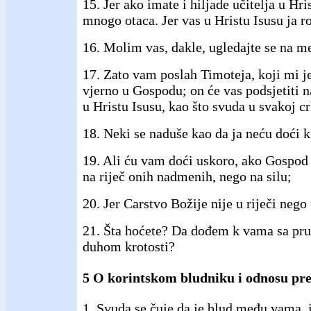
15. Jer ako imate i hiljade učitelja u Hri
mnogo otaca. Jer vas u Hristu Isusu ja r
16. Molim vas, dakle, ugledajte se na m
17. Zato vam poslah Timoteja, koji mi je
vjerno u Gospodu; on će vas podsjetiti n
u Hristu Isusu, kao što svuda u svakoj c
18. Neki se naduše kao da ja neću doći 
19. Ali ću vam doći uskoro, ako Gospod 
na riječ onih nadmenih, nego na silu;
20. Jer Carstvo Božije nije u riječi nego u
21. Šta hoćete? Da dođem k vama sa prut
duhom krotosti?
5 O korintskom bludniku i odnosu pr
1. Svuda se čuje da je blud među vama, 