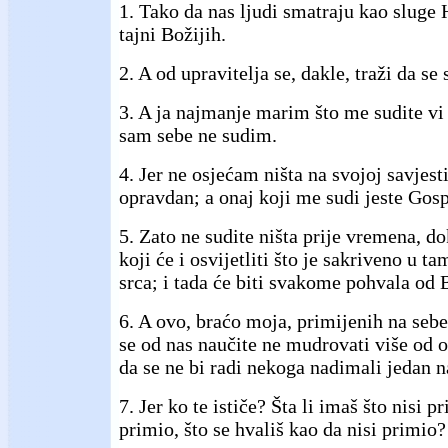
1. Tako da nas ljudi smatraju kao sluge H
tajni Božijih.
2. A od upravitelja se, dakle, traži da se
3. A ja najmanje marim što me sudite vi i
sam sebe ne sudim.
4. Jer ne osjećam ništa na svojoj savjesti
opravdan; a onaj koji me sudi jeste Gos
5. Zato ne sudite ništa prije vremena, d
koji će i osvijetliti što je sakriveno u t
srca; i tada će biti svakome pohvala od 
6. A ovo, braćo moja, primijenih na sebe
se od nas naučite ne mudrovati više od o
da se ne bi radi nekoga nadimali jedan 
7. Jer ko te ističe? Šta li imaš što nisi p
primio, što se hvališ kao da nisi primio?