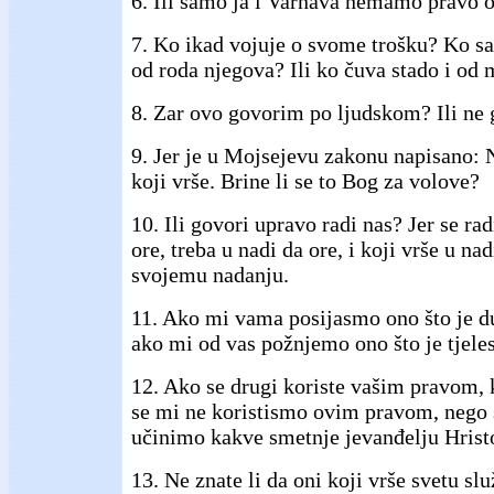
6. Ili samo ja i Varnava nemamo pravo o
7. Ko ikad vojuje o svome trošku? Ko sa
od roda njegova? Ili ko čuva stado i od 
8. Zar ovo govorim po ljudskom? Ili ne 
9. Jer je u Mojsejevu zakonu napisano: 
koji vrše. Brine li se to Bog za volove?
10. Ili govori upravo radi nas? Jer se rad
ore, treba u nadi da ore, i koji vrše u na
svojemu nadanju.
11. Ako mi vama posijasmo ono što je d
ako mi od vas požnjemo ono što je tjele
12. Ako se drugi koriste vašim pravom, k
se mi ne koristismo ovim pravom, nego
učinimo kakve smetnje jevanđelju Hrist
13. Ne znate li da oni koji vrše svetu sl