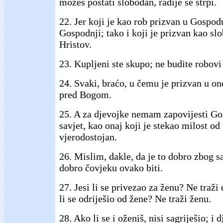
možeš postati slobodan, radije se strpi.
22. Jer koji je kao rob prizvan u Gospod
Gospodnji; tako i koji je prizvan kao slo
Hristov.
23. Kupljeni ste skupo; ne budite robovi
24. Svaki, braćo, u čemu je prizvan u o
pred Bogom.
25. A za djevojke nemam zapovijesti G
savjet, kao onaj koji je stekao milost o
vjerodostojan.
26. Mislim, dakle, da je to dobro zbog s
dobro čovjeku ovako biti.
27. Jesi li se privezao za ženu? Ne traži d
li se odriješio od žene? Ne traži ženu.
28. Ako li se i oženiš, nisi sagriješio; i 