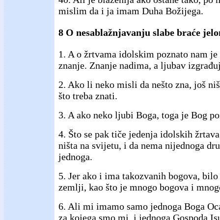
mislim da i ja imam Duha Božijega.
8 O nesablažnjavanju slabe braće jel
1. A o žrtvama idolskim poznato nam je
znanje. Znanje nadima, a ljubav izgrađuj
2. Ako li neko misli da nešto zna, još ni
što treba znati.
3. A ako neko ljubi Boga, toga je Bog p
4. Što se pak tiče jedenja idolskih žrtav
ništa na svijetu, i da nema nijednoga d
jednoga.
5. Jer ako i ima takozvanih bogova, bilo
zemlji, kao što je mnogo bogova i mnog
6. Ali mi imamo samo jednoga Boga Oca,
za kojega smo mi, i jednoga Gospoda Isu