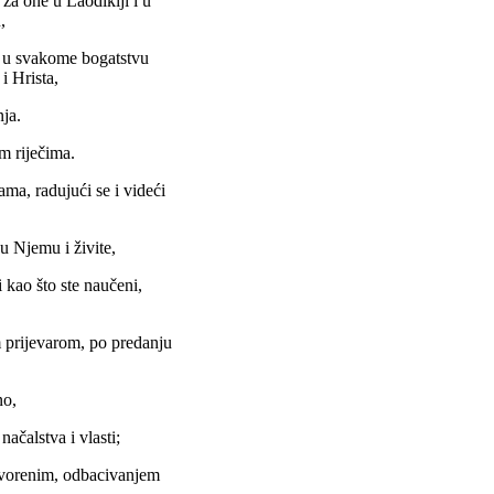
za one u Laodikiji i u
,
 i u svakome bogatstvu
i Hrista,
ja.
m riječima.
ama, radujući se i videći
u Njemu i živite,
i kao što ste naučeni,
m prijevarom, po predanju
no,
načalstva i vlasti;
tvorenim, odbacivanjem