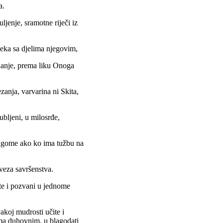
a.
uljenje, sramotne riječi iz
jeka sa djelima njegovim,
znanje, prema liku Onoga
zanja, varvarina ni Skita,
jubljeni, u milosrđe,
rugome ako ko ima tužbu na
sveza savršenstva.
ste i pozvani u jednome
akoj mudrosti učite i
ama duhovnim, u blagodati