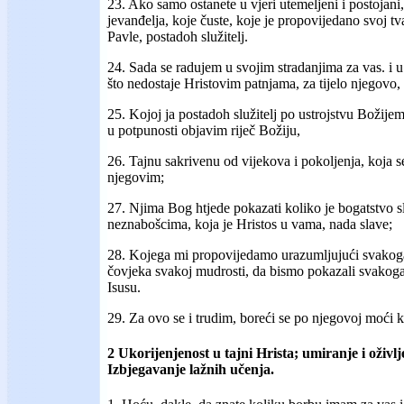
23. Ako samo ostanete u vjeri utemeljeni i postojani,
jevanđelja, koje čuste, koje je propovijedano svoj t
Pavle, postadoh služitelj.
24. Sada se radujem u svojim stradanjima za vas. i 
što nedostaje Hristovim patnjama, za tijelo njegovo,
25. Kojoj ja postadoh služitelj po ustrojstvu Božije
u potpunosti objavim riječ Božiju,
26. Tajnu sakrivenu od vijekova i pokoljenja, koja s
njegovim;
27. Njima Bog htjede pokazati koliko je bogatstvo 
neznabošcima, koja je Hristos u vama, nada slave;
28. Kojega mi propovijedamo urazumljujući svakoga
čovjeka svakoj mudrosti, da bismo pokazali svakoga
Isusu.
29. Za ovo se i trudim, boreći se po njegovoj moći k
2 Ukorijenjenost u tajni Hrista; umiranje i oživlj
Izbjegavanje lažnih učenja.