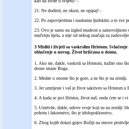
kao da živite u svijetu? -
21. Ne dodirni, ne okusi, ne opipaj! -
22. Po zapovijestima i naukama ljudskim; a to sve 
23. Ovo je samo na izgled mudrost u samovoljnom sl
mučenju tijela, a nije od nekog značaja za zadovoljen
3 Misliti i živjeti sa vaskrslim Hristom. Svlačenje
oblačenje u novog. Život hrišćana u domu.
1. Ako ste, dakle, vaskrsli sa Hristom, tražite ono što
desne strane Boga.
2. Mislite o onome što je gore, a ne što je na zemlji.
3. Jer umrijeste i vaš je život sakriven sa Hristom u
4. A kada se javi Hristos, život naš, onda ćete se i vi 
5. Umrtvite, dakle, udove svoje koji su na zemlji: blud
pohotu i lakomstvo, što je idolopoklonstvo,
6. Zbog kojih dolazi gnjev Božiji na sinove protivlje