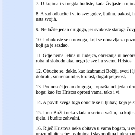
7. U kojima i vi negda hodiste, kada življaste u njim
8. A sad odbacite i vi to sve: gnjev, ljutinu, pakost, h
usta svojih.
9. Ne lažite jedan drugoga, jer svukoste staroga čov
10. I obukoste se u novoga, koji se obnavlja za po
koji ga je sazdao,
11. Gdje nema Jelina ni Judejca, obrezanja ni neobre
roba ni slobodnjaka, nego je sve i u svemu Hristos.
12. Obucite se, dakle, kao izabranici Božiji, sveti i l
dobrotu, smirenoumlje, krotost, dugotrpeljivost,
13. Podnoseći jedan drugoga, i opraštajući jedan d
koga; kao što Hristos oprosti vama, tako i vi.
14. A povrh svega toga obucite se u ljubav, koja je 
15. I mir Božiji neka vlada u srcima vašim, na koji 
tijelu, i budite zahvalni.
16. Riječ Hristova neka obitava u vama bogato, u sv
urazumljujte sebe: psalmima i slavopojima i pjesm