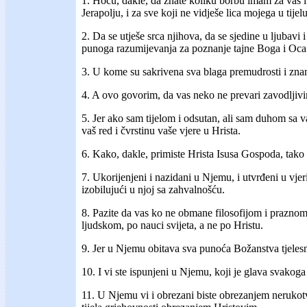
1. Hoću, dakle, da znate koliku borbu imam za vas i 
Jerapolju, i za sve koji ne vidješe lica mojega u tijelu
2. Da se utješe srca njihova, da se sjedine u ljubavi
punoga razumijevanja za poznanje tajne Boga i Oca 
3. U kome su sakrivena sva blaga premudrosti i znan
4. A ovo govorim, da vas neko ne prevari zavodljivi
5. Jer ako sam tijelom i odsutan, ali sam duhom sa v
vaš red i čvrstinu vaše vjere u Hrista.
6. Kako, dakle, primiste Hrista Isusa Gospoda, tako 
7. Ukorijenjeni i nazidani u Njemu, i utvrđeni u vjer
izobilujući u njoj sa zahvalnošću.
8. Pazite da vas ko ne obmane filosofijom i prazno
ljudskom, po nauci svijeta, a ne po Hristu.
9. Jer u Njemu obitava sva punoća Božanstva tjeles
10. I vi ste ispunjeni u Njemu, koji je glava svakoga 
11. U Njemu vi i obrezani biste obrezanjem neruko