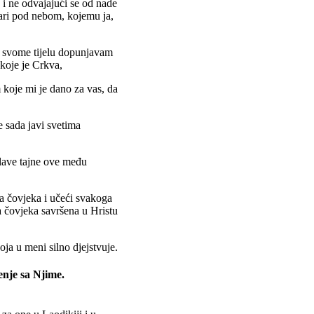
 i ne odvajajući se od nade
vari pod nebom, kojemu ja,
u svome tijelu dopunjavam
 koje je Crkva,
m koje mi je dano za vas, da
e sada javi svetima
slave tajne ove među
 čovjeka i učeći svakoga
 čovjeka savršena u Hristu
oja u meni silno djejstvuje.
enje sa Njime.