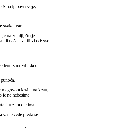
o Sina ljubavi svoje,
;
e svake tvari,
 je na zemlji, što je
a, ili načalstva ili vlasti: sve
rođeni iz mrtvih, da u
a punoća.
r njegovom krvlju na krstu,
to je na nebesima.
atelji u zlim djelima,
da vas izvede preda se