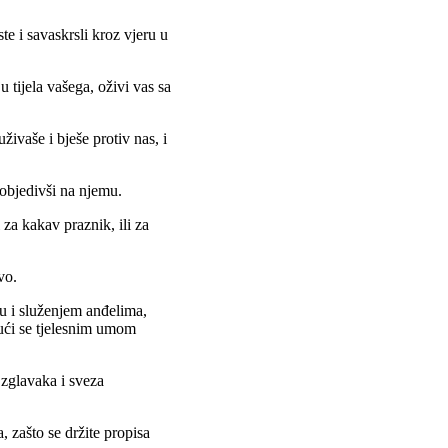
e i savaskrsli kroz vjeru u
ju tijela vašega, oživi vas sa
ivaše i bješe protiv nas, i
pobjedivši na njemu.
i za kakav praznik, ili za
vo.
 i služenjem anđelima,
jući se tjelesnim umom
 zglavaka i sveza
a, zašto se držite propisa