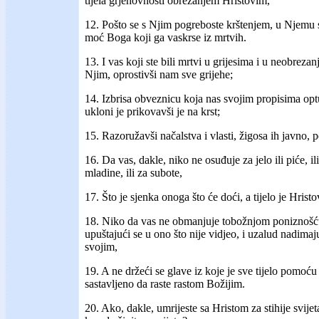
tijela grjehovnosti obrezanjem Hristovim,
12. Pošto se s Njim pogreboste krštenjem, u Njemu st
moć Boga koji ga vaskrse iz mrtvih.
13. I vas koji ste bili mrtvi u grijesima i u neobrezan
Njim, oprostivši nam sve grijehe;
14. Izbrisa obveznicu koja nas svojim propisima optuž
ukloni je prikovavši je na krst;
15. Razoružavši načalstva i vlasti, žigosa ih javno, 
16. Da vas, dakle, niko ne osuđuje za jelo ili piće, il
mladine, ili za subote,
17. Što je sjenka onoga što će doći, a tijelo je Hristo
18. Niko da vas ne obmanjuje tobožnjom poniznošću
upuštajući se u ono što nije vidjeo, i uzalud nadima
svojim,
19. A ne držeći se glave iz koje je sve tijelo pomoću
sastavljeno da raste rastom Božijim.
20. Ako, dakle, umrijeste sa Hristom za stihije svijet