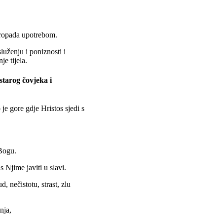
propada upotrebom.
uženju i poniznosti i
je tijela.
 starog čovjeka i
 je gore gdje Hristos sjedi s
 Bogu.
s Njime javiti u slavi.
, nečistotu, strast, zlu
nja,