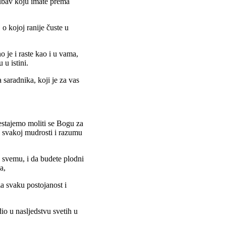
ljubav koju imate prema
o kojoj ranije čuste u
 je i raste kao i u vama,
u istini.
 saradnika, koji je za vas
estajemo moliti se Bogu za
u svakoj mudrosti i razumu
 svemu, i da budete plodni
a,
a svaku postojanost i
io u nasljedstvu svetih u