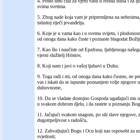
4. Pošto smo čuli za vjeru vašu u Hrista Isusa i za 
svima svetima.
5. Zbog nade koja vam je pripremljena na nebesima, 
istinitoj riječi jevanđelja.
6. Koje je u vama kao i u svemu svijetu, i plodonosno
od onoga dana kako čuste i poznaste blagodat Božiju 
7. Kao što i naučiste od Epafrasa, ljubljenoga našega
vjerni služitelj Hristov,
8. Koji nam i javi o vašoj ljubavi u Duhu.
9. Toga radi i mi, od onoga dana kako čusmo, ne pr
vas i iskati da se ispunite poznanjem volje njegove 
duhovnome,
10. Da se vladate dostojno Gospoda ugađajući mu u
u svakom dobrom djelu, i da rastete u poznanju Bog
11. Jačajući svakom snagom, po sili slave njegove, z
dugotrpeljivost s radošću,
12. Zahvaljujući Bogu i Ocu koji nas osposobi za ud
svjetlosti;