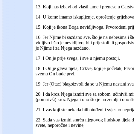
13. Koji nas izbavi od vlasti tame i prenese u Carstv
14. U kome imamo iskupljenje, oproštenje grijehova
15. Koji je ikona Boga nevidljivoga, Prvorođeni prij
16. Jer Njime bi sazdano sve, što je na nebesima i što
vidljivo i što je nevidljivo, bili prijestoli ili gospodstv
je Njime i za Njega sazdano.
17. I On je prije svega, i sve u njemu postoji.
18. I On je glava tijela, Crkve, koji je početak, Prvo
svemu On bude prvi.
19. Jer (Otac) blagoizvoli da se u Njemu nastani sv
20. I da kroz Njega izmiri sve sa sobom, učinivši mi
(pomirivši) kroz Njega i ono što je na zemlji i ono š
21. I vas koji ste nekada bili otuđeni i svjesno neprij
22. Sada vas izmiri smrću njegovog ljudskog tijela 
svete, neporočne i nevine,