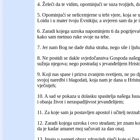
4. Želeći da te vidim, opominjući se suza tvojijeh, d
5. Opominjući se nelicemjerne u tebi vjere, koja se u
Loidu i u mater tvoju Evnikiju; a uvjeren sam da je i 
6. Zaradi kojega uzroka napominjem ti da pogrijevaš 
kako sam metnuo ruke svoje na tebe.
7. Jer nam Bog ne dade duha straha, nego sile i ljubav
8. Ne postidi se dakle svjedočanstva Gospoda našeg
sužnja njegova; nego postradaj s jevanđelijem Hrist
9. Koji nas spase i prizva zvanjem svetijem, ne po 
svojoj naredbi i blagodati, koja nam je dana u Hrist
vječnijeh;
10. A sad se pokaza u dolasku spasitelja našega Isusa
i obasja život i neraspadljivost jevanđelijem;
11. Za koje sam ja postavljen apostol i učitelj nezna
12. Zaradi kojega uzroka i ovo stradam; jer znam k
da je kadar amanet moj sačuvati za dan onaj.
13. Imaju u pameti obraz zdravijeh riječi koje si čuo 