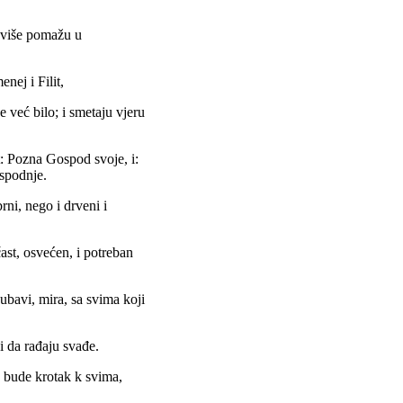
ajviše pomažu u
nej i Filit,
e već bilo; i smetaju vjeru
t: Pozna Gospod svoje, i:
spodnje.
rni, nego i drveni i
ast, osvećen, i potreban
jubavi, mira, sa svima koji
ći da rađaju svađe.
a bude krotak k svima,