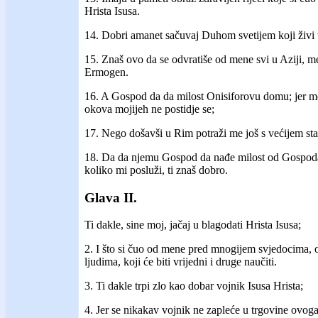
Hrista Isusa.
14. Dobri amanet sačuvaj Duhom svetijem koji živi
15. Znaš ovo da se odvratiše od mene svi u Aziji, me
Ermogen.
16. A Gospod da da milost Onisiforovu domu; jer me
okova mojijeh ne postidje se;
17. Nego došavši u Rim potraži me još s većijem sta
18. Da da njemu Gospod da nađe milost od Gospoda 
koliko mi posluži, ti znaš dobro.
Glava II.
Ti dakle, sine moj, jačaj u blagodati Hrista Isusa;
2. I što si čuo od mene pred mnogijem svjedocima, 
ljudima, koji će biti vrijedni i druge naučiti.
3. Ti dakle trpi zlo kao dobar vojnik Isusa Hrista;
4. Jer se nikakav vojnik ne zapleće u trgovine ovoga