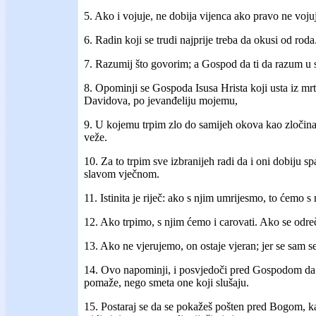
5. Ako i vojuje, ne dobija vijenca ako pravo ne voju
6. Radin koji se trudi najprije treba da okusi od roda
7. Razumij što govorim; a Gospod da ti da razum u
8. Opominji se Gospoda Isusa Hrista koji usta iz mr
Davidova, po jevanđeliju mojemu,
9. U kojemu trpim zlo do samijeh okova kao zločinac;
veže.
10. Za to trpim sve izbranijeh radi da i oni dobiju sp
slavom vječnom.
11. Istinita je riječ: ako s njim umrijesmo, to ćemo s n
12. Ako trpimo, s njim ćemo i carovati. Ako se odreč
13. Ako ne vjerujemo, on ostaje vjeran; jer se sam 
14. Ovo napominji, i posvjedoči pred Gospodom da s
pomaže, nego smeta one koji slušaju.
15. Postaraj se da se pokažeš pošten pred Bogom, ka