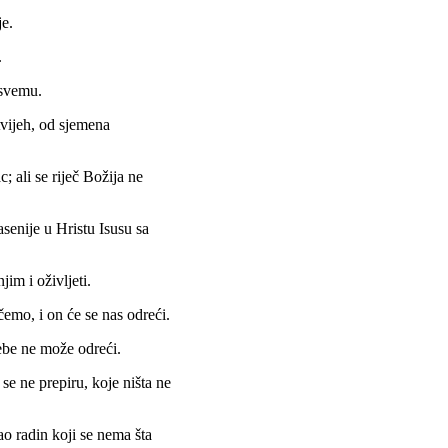
je.
.
 svemu.
tvijeh, od sjemena
 ali se riječ Božija ne
asenije u Hristu Isusu sa
jim i oživljeti.
emo, i on će se nas odreći.
sebe ne može odreći.
e ne prepiru, koje ništa ne
o radin koji se nema šta