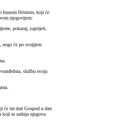
 Isusom Hristom, koji će
stvom njegovijem:
ijeme, pokaraj, zaprijeti,
i, nego će po svojijem
ama.
jevanđelista, službu svoju
asta.
oji će mi dati Gospod u dan
a koji se raduju njegovu