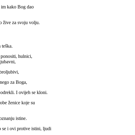
bi im kako Bog dao
o žive za svoju volju.
 teška.
 ponositi, hulnici,
ljubavni,
broljubivi,
i nego za Boga,
odrekli. I ovijeh se kloni.
robe ženice koje su
znanju istine.
se i ovi protive istini, ljudi