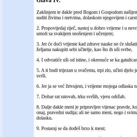
Glava IV.
Zaklinjem te dakle pred Bogom i Gospodom našijem
suditi živima i mrtvima, dolaskom njegovijem i car
2. Propovijedaj riječ, nastoj u dobro vrijeme i u nevr
umoli sa svakijem snošenjem i učenjem;
3. Jer će doći vrijeme kad zdrave nauke ne će slušat
željama nakupiti sebi učitelje, kao što ih uši svrbe,
4. I odvratiće uši od istine, i okrenuće se ka gatalic
5. A ti budi trijezan u svačemu, trpi zlo, učini djelo 
svrši.
6. Jer ja se već žrtvujem, i vrijeme mojega odlaska n
7. Dobar rat ratovah, trku svrših, vjeru održah.
8. Dalje dakle meni je pripravljen vijenac pravde, k
onaj, pravedni sudija; ali ne samo meni, nego i svim
dolasku.
9. Postaraj se da dođeš brzo k meni;