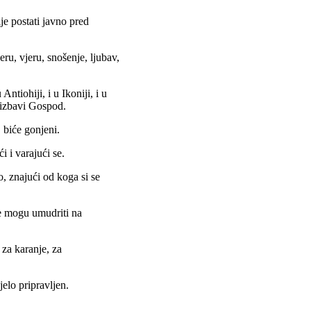
je postati javno pred
eru, vjeru, snošenje, ljubav,
ntiohiji, i u Ikoniji, i u
e izbavi Gospod.
 biće gonjeni.
i i varajući se.
no, znajući od koga si se
te mogu umudriti na
 za karanje, za
elo pripravljen.