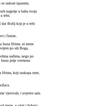
a se radosti ispunim;
seli najprije u babu tvoju
u tebi;
dar Božij koji je u tebi
i i čistote.
a Isusa Hrista, ni mene
ovijem po sili Boga,
djelima našima, nego po
u Isusu prije vremena
 Hrista, koji raskopa smrt,
božaca.
ome vjerovah, i uvjeren sam
od mene, u vjeri i ljubavi