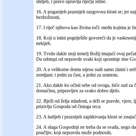
stidjeti, i pravo upravlja riječju istine.
16. A poganijeh praznijeh razgovora kloni se; jer n
bezbožnosti,
17. I riječ njihova kao živina toči: među kojima je Ime
18. Koji u istini pogriješiše govoreći da je vaskrsenij
nekijeh.
19. Tvrdo dakle stoji temelj Božij imajući ovaj peča
Da odstupi od nepravde svaki koji spominje ime Go
20. A u velikome domu nijesu sudi samo zlatni i sreb
zemljani: i jedni za čast, a jedni za sramotu.
21. Ako dakle ko očisti sebe od ovoga, biće sud za č
domaćinu, pripravljen za svako dobro djelo.
22. Bježi od želja mladosti, a drži se pravde, vjere, l
prizivlju Gospoda od čistoga srca;
23. A ludijeh i praznijeh zapitkivanja kloni se znaju
24. A sluga Gospodnji ne treba da se svađa, nego d
poučljiv, koji nepravdu može podnositi,