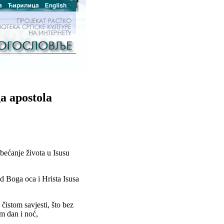
a apostola
obećanje života u Isusu
od Boga oca i Hrista Isusa
čistom savjesti, što bez
m dan i noć,