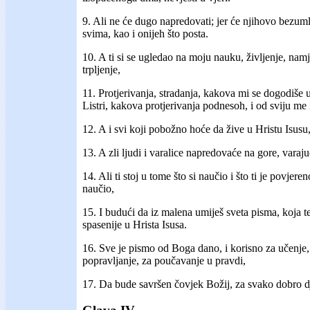
9. Ali ne će dugo napredovati; jer će njihovo bezuml
svima, kao i onijeh što posta.
10. A ti si se ugledao na moju nauku, življenje, namj
trpljenje,
11. Protjerivanja, stradanja, kakova mi se dogodiše u A
Listri, kakova protjerivanja podnesoh, i od sviju m
12. A i svi koji pobožno hoće da žive u Hristu Isusu,
13. A zli ljudi i varalice napredovaće na gore, varajuć
14. Ali ti stoj u tome što si naučio i što ti je povjere
naučio,
15. I budući da iz malena umiješ sveta pisma, koja 
spasenije u Hrista Isusa.
16. Sve je pismo od Boga dano, i korisno za učenje,
popravljanje, za poučavanje u pravdi,
17. Da bude savršen čovjek Božij, za svako dobro dj