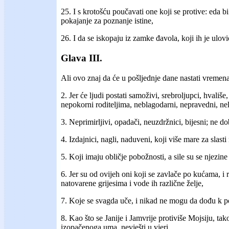
25. I s krotošću poučavati one koji se protive: eda 
pokajanje za poznanje istine,
26. I da se iskopaju iz zamke đavola, koji ih je ulovi
Glava III.
Ali ovo znaj da će u pošljednje dane nastati vremena
2. Jer će ljudi postati samoživi, srebroljupci, hvališe,
nepokorni roditeljima, neblagodarni, nepravedni, ne
3. Neprimirljivi, opadači, neuzdržnici, bijesni; ne do
4. Izdajnici, nagli, naduveni, koji više mare za slast
5. Koji imaju obličje pobožnosti, a sile su se njezine 
6. Jer su od ovijeh oni koji se zavlače po kućama, i 
natovarene grijesima i vode ih različne želje,
7. Koje se svagda uče, i nikad ne mogu da dođu k po
8. Kao što se Janije i Jamvrije protiviše Mojsiju, tako 
izopačenoga uma, nevješti u vjeri.