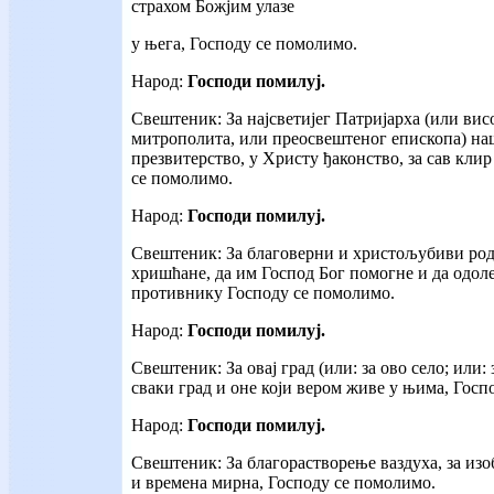
страхом Божјим улазе
у њега, Господу се помолимо.
Народ:
Господи помилуј.
Свештеник: За најсветијег Патријарха (или ви
митрополита, или преосвештеног епископа) наш
презвитерство, у Христу ђаконство, за сав клир
се помолимо.
Народ:
Господи помилуј.
Свештеник: За благоверни и христољубиви род
хришћане, да им Господ Бог помогне и да одол
противнику Господу се помолимо.
Народ:
Господи помилуј.
Свештеник: За овај град (или: за ово село; или: 
сваки град и оне који вером живе у њима, Госп
Народ:
Господи помилуј.
Свештеник: За благорастворење ваздуха, за из
и времена мирна, Господу се помолимо.