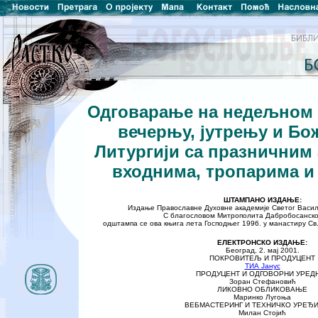
Одговарање на недељном 
вечерњу, јутрењу и Бо
Литургији са празничним
входнима, тропарима и
ШТАМПАНО ИЗДАЊЕ:
Издање Православне Духовне академије Светог Васи
С благословом Митрополита Дабробосанског
одштампа се ова књига лета Господњег 1996. у манастиру Св.
ЕЛЕКТРОНСКО ИЗДАЊЕ:
Београд,
2.
мај
2001.
ПОКРОВИТЕЉ И ПРОДУЦЕНТ
ТИА Јанус
ПРОДУЦЕНТ И ОДГОВОРНИ УРЕД
Зоран Стефановић
ЛИКОВНО ОБЛИКОВАЊЕ
Маринко Лугоња
ВЕБМАСТЕРИНГ И ТЕХНИЧКО УРЕЂ
Милан Стојић