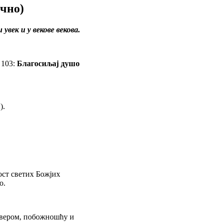
чно)
 увек и у векове векова.
 103:
Благосиљај душо
).
ост светих Божјих
о.
а вером, побожношћу и