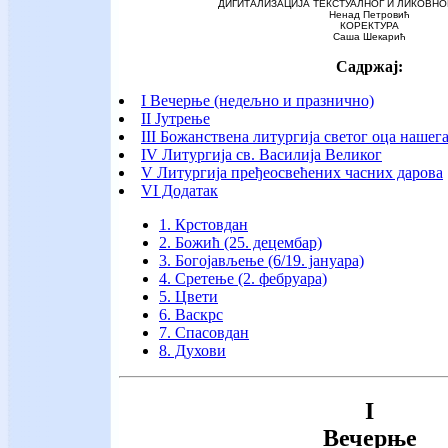
ДИГИТАЛИЗАЦИЈА ТЕКСТУАЛНОГ И ЛИКОВНО
Ненад Петровић
КОРЕКТУРА
Саша Шекарић
Садржај:
I Вечерње (недељно и празнично)
II Јутрење
III Божанствена литургија светог оца нашега
IV Литургија св. Василија Великог
V Литургија пређеосвећених часних дарова
VI Додатак
1. Крстовдан
2. Божић (25. децембар)
3. Богојављење (6/19. јануара)
4. Сретење (2. фебруара)
5. Цвети
6. Васкрс
7. Спасовдан
8. Духови
I
Вечерње