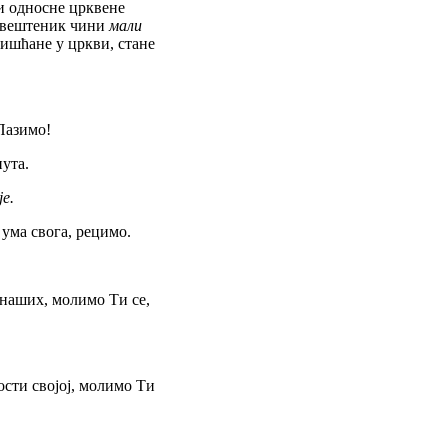
 односне црквене
вештеник чини
мали
ишћане у цркви, стане
Пазимо!
пута.
е.
 ума свога, рецимо.
наших, молимо Ти се,
ости својој, молимо Ти