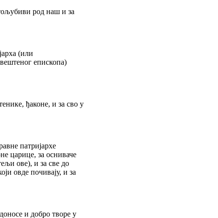
тољубиви род наш и за
јарха (или
вештеног епископа)
енике, ђаконе, и за сво у
равне патријархе
не царице, за осниваче
ељи ове), и за све до
ји овде почивају, и за
доносе и добро творе у