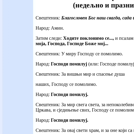
(недељно и празни
Свештеник:
Благословен Бог наш свагда, сада и
Народ: Амин.
Затим следи:
Ходите поклонимо се...,
и псалам
моја, Господа, Господе Боже мој...
Свештеник: У миру Господу се помолимо.
Народ:
Господи помилуј
(или: Господе помилуј
Свештеник: За вишњи мир и спасење душа
наших, Господу се помолимо.
Народ:
Господи помилуј.
Свештеник: За мир свега света, за непоколебив
Цркава, и сједињење свих, Господу се помолим
Народ:
Господи помилуј.
Свештеник: За овај свети храм, и за оне који с