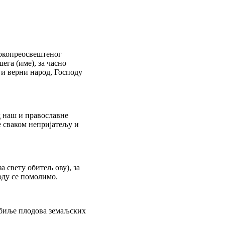
сокопреосвештеног
ега (име), за часно
 и верни народ, Господу
 наш и православне
е сваком непријатељу и
за свету обитељ ову), за
оду се помолимо.
обиље плодова земаљских