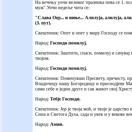
На вечењу уочи великог празника пева се 1. пс
муж".Уочи недеље чита се:
"Слава Оцу... и ниње... Алилуја, алилуја, ал
(3. пут).
Свештеник: Опет и опет у миру Господу се по
Народ:
Господи помилуј.
Свештеник: Заштити, спаси, помилуј и сачувај 
твојом.
Народ:
Господи помилуј.
Свештеник: Поменувши Пресвету, пречисту, пр
Владичицу нашу Богородицу и приснодјеву Мар
сами себе и једни друге и сав живот свој Христ
Народ:
Тебје Господи.
Свештеник: Јер је твоја моћ, и твоје је царство 
Сина и Светога Духа, сада и увек и у векове
ве
Народ:
Амин.