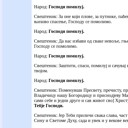
Народ:
Господи помилуј.
Свештеник: За оне који плове, за путнике, паће
њихово спасење, Господу се помолимо.
Народ:
Господи помилуј.
Свештеник: Да нас избави од сваке невоље, гњ
Господу се помолимо.
Народ:
Господи помилуј.
Свештеник: Заштити, спаси, помилуј и сачувај 
твојом.
Народ:
Господи помилуј.
Свештеник: Поменувши Пресвету, пречисту, пр
Владичицу нашу Богородицу и приснодјеву Мар
сами себе и једни друге и сав живот сво] Христ
Тебје Господи.
Свештеник: Јер Теби приличи свака слава, час
Сину и Светоме Духу, сада и увек и у векове ве