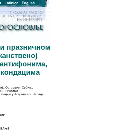
и празничном
жанственој
 антифонима,
 кондацима
лија Острошког Србиње
 Г. Николаја
 Лидије у Аспровалти, Јелада
НИК
ИВАЊЕ