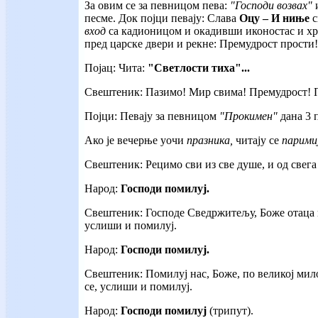
За овим се за певницом пева:
"Господи возвах"
и
песме. Док појци певају: Слава
Оцу – И
ниње
с
вход
са кадионицом и окадивши иконостас и хр
пред царске двери и рекне: Премудрост прости!
Појац: Чита:
"Светлости тиха"...
Свештеник: Пазимо! Мир свима! Премудрост! 
Појци: Певају за певницом
"Прокимен"
дана 3 
Ако је вечерње уочи
празника,
читају се
паримиј
Свештеник: Рецимо сви из све душе, и од свега
Народ:
Господи помилуј.
Свештеник: Господе Сведржитељу, Боже отаца 
услиши и помилуј.
Народ:
Господи помилуј.
Свештеник: Помилуј нас, Боже, по великој мил
се, услиши и помилуј.
Народ:
Господи помилуј
(трипут).