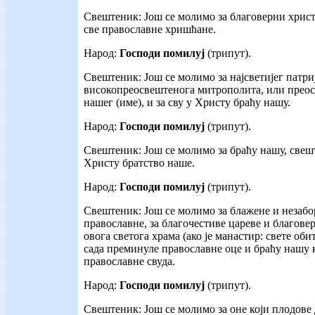
Свештеник: Још се молимо за благоверни хрис
све православне хришћане.
Народ:
Господи помилуј
(трипут).
Свештеник: Још се молимо за најсветијег патри
високопреосвештенога митрополита, или преос
нашег (име), и за сву у Христу браћу нашу.
Народ:
Господи помилуј
(трипут).
Свештеник: Још се молимо за браћу нашу, свешт
Христу братство наше.
Народ:
Господи помилуј
(трипут).
Свештеник: Још се молимо за блажене и незабо
православне, за благочестиве цареве и благовер
овога светога храма (ако је манастир: свете обит
сада преминуле православне оце и браћу нашу ко
православне свуда.
Народ:
Господи помилуј
(трипут).
Свештеник: Још се молимо за оне који плодове 