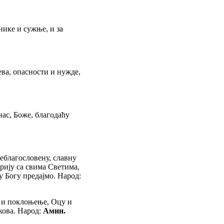
нике и сужње, и за
ева, опасности и нужде,
нас, Боже, благодаћу
еблагословену, славну
ију са свима Светима,
у Богу предајмо. Народ:
т и поклоњење, Оцу и
кова. Народ:
Амин.