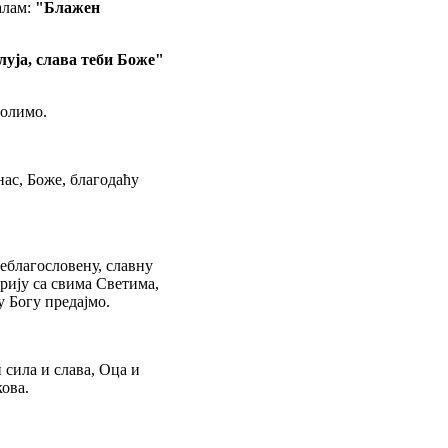
алам:
"Блажен
илуја, слава теби Боже"
молимо.
нас, Боже, благодаћу
еблагословену, славну
ију са свима Светима,
у Богу предајмо.
и сила и слава,
Оца и
кова.