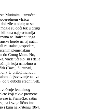
eza Mutimira, uzmućenu
neposrednom vlašću
dolazile u obzir, to su
a mogle su doći tek u drugi
 bila ona najprostranija
orevina na Balkanu toga
ranske horde na taj način
i za stalne gospodare,
atečenim plemenskim
ora do Crnog Mora. No,
a, vladajući sloj su i dalje
moćnijih koja nalazimo u
čak (Bataj, Sursuvul,
 dr.). U prilog mu idu i
talom, dejstvovanje ta dva
e, do u duboki srednji vek.
a uvođenje feudalnog
aplete koji takve promene
uveze iz Franačke, zatim
t, pa i svoje lično ime
bio i kum na krštenju (864.