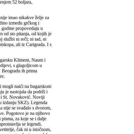
jenjem 52 boljara,
 nije imao nikakve želje za
dino između grčkog i
tri godine propovedaju u
 od sto pitanja, od kojih je
službi ni reči; ni tad, ni
skopa, ali iz Carigrada. I s
Bugarsku Kliment, Naum i
dijevi, s glagoljicom u
 U Beogradu ih prima
av.
i mogli naići na bugarskom
u je nastojala da podrži i
e i St. Novaković. Noviji
ji u izdanju SKZ). Legenda
ija nije se svađalo s dvorom,
ive. Pogotovo je na njihovo
 pisma, za koje se i dalje
uprotstavlja se legendi.
etitelje, čak ni u istočnom,