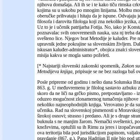
njihova domašaja. Ali ih se i te kako tiču rimska cr
kojima su u sukobu po mnogim linijama. Molbu mo
oberučke prihvataju i hitaju da je ispune. Odvajaju 
filosofa i darovita filologa koji zna nekoliko jezika,
Uz to je i učenik patrijarha Fotija. No, iako je Konst
poznavalac svih onovremenih nauka, uza nj treba da 
svešteno lice. Njegov brat Metodije je kaluđer. Pre 
upravnik jedne pokrajine sa slovenskim življem. Dak
iskusan kaluđer-administrator*, obojica znalci sloven
misija kakva se mogla samo poželeti.
[* Najstariji slovenski zakonski spomenik,
Zakon su
Metodijeva knjiga,
pripisuje se ne bez razloga baš 
Posle pripreme od godinu i nešto dana Solunska B
863. g. U međuvremenu je filolog sastavio azbuku za
skoro da ne liči na grčko pismo, pretpostavljamo - iz
oduzeo mogućnost zlonamernog tumačenja njihove mi
nekoliko najneophodnijih knjiga. Verovatno je da su
učenika. Rad na slovenskoj pismenosti u Moravskoj 
širokoj osnovi; strasno i predano. Ali je s druge stra
buknula s ne manjim žarom. Nemački sveštenici, p
kneževima, optužili su ih Rimu za jeres i izopačavan
ova teritorija bila pod jurisdikcijom papinom, valjal
pravdanje (867. g.). Papa Hadrijan II nije bio pod ut