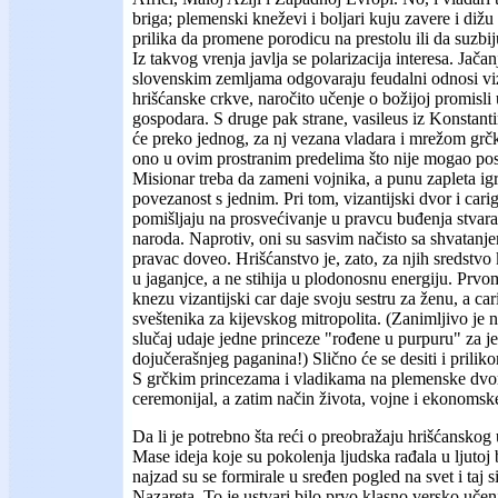
briga; plemenski kneževi i boljari kuju zavere i di
prilika da promene porodicu na prestolu ili da suzbi
Iz takvog vrenja javlja se polarizacija interesa. Jača
slovenskim zemljama odgovaraju feudalni odnosi viza
hrišćanske crkve, naročito učenje o božijoj promisli 
gospodara. S druge pak strane, vasileus iz Konstant
će preko jednog, za nj vezana vladara i mrežom grčk
ono u ovim prostranim predelima što nije mogao pos
Misionar treba da zameni vojnika, a punu zapleta ig
povezanost s jednim. Pri tom, vizantijski dvor i carig
pomišljaju na prosvećivanje u pravcu buđenja stvara
naroda. Naprotiv, oni su sasvim načisto sa shvatanj
pravac doveo. Hrišćanstvo je, zato, za njih sredstvo
u jaganjce, a ne stihija u plodonosnu energiju. Pr
knezu vizantijski car daje svoju sestru za ženu, a car
sveštenika za kijevskog mitropolita. (Zanimljivo je 
slučaj udaje jedne princeze "rođene u purpuru" za je
dojučerašnjeg paganina!) Slično će se desiti i prilik
S grčkim princezama i vladikama na plemenske dvoro
ceremonijal, a zatim način života, vojne i ekonomsk
Da li je potrebno šta reći o preobražaju hrišćanskog
Mase ideja koje su pokolenja ljudska rađala u ljutoj
najzad su se formirale u sređen pogled na svet i taj 
Nazareta. To je ustvari bilo prvo klasno versko učen