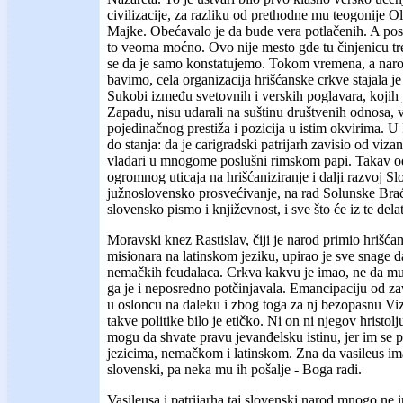
civilizacije, za razliku od prethodne mu teogonije Oli
Majke. Obećavalo je da bude vera potlačenih. A post
to veoma moćno. Ovo nije mesto gde tu činjenicu tr
se da je samo konstatujemo. Tokom vremena, a naro
bavimo, cela organizacija hrišćanske crkve stajala je 
Sukobi između svetovnih i verskih poglavara, kojih je
Zapadu, nisu udarali na suštinu društvenih odnosa, 
pojedinačnog prestiža i pozicija u istim okvirima. U 
do stanja: da je carigradski patrijarh zavisio od viza
vladari u mnogome poslušni rimskom papi. Takav o
ogromnog uticaja na hrišćaniziranje i dalji razvoj Sl
južnoslovensko prosvećivanje, na rad Solunske Brać
slovensko pismo i književnost, i sve što će iz te delat
Moravski knez Rastislav, čiji je narod primio hrišć
misionara na latinskom jeziku, upirao je sve snage d
nemačkih feudalaca. Crkva kakvu je imao, ne da mu
ga je i neposredno potčinjavala. Emancipaciju od z
u osloncu na daleku i zbog toga za nj bezopasnu Viz
takve politike bilo je etičko. Ni on ni njegov hristol
mogu da shvate pravu jevanđelsku istinu, jer im se 
jezicima, nemačkom i latinskom. Zna da vasileus ima
slovenski, pa neka mu ih pošalje - Boga radi.
Vasileusa i patrijarha taj slovenski narod mnogo ne i