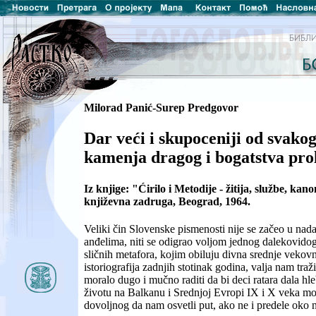
Milorad Panić-Surep Predgovor
Dar veći i skupoceniji od svakog 
kamenja dragog i bogatstva pro
Iz knjige: "Ćirilo i Metodije - žitija, službe, ka
književna zadruga, Beograd, 1964.
Veliki čin Slovenske pismenosti nije se začeo u na
anđelima, niti se odigrao voljom jednog dalekovidog
sličnih metafora, kojim obiluju divna srednje vekovna
istoriografija zadnjih stotinak godina, valja nam traž
moralo dugo i mučno raditi da bi deci ratara dala hle
životu na Balkanu i Srednjoj Evropi IX i X veka mo
dovoljnog da nam osvetli put, ako ne i predele oko