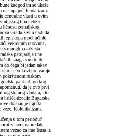
žu bune kadgod im se ukaže
ju nastupajući feudalizam.
nju centralne vlasti u ovim
ntijskog tipa i etika
u ličnosti zemaljskog
inova Grada živi u nadi da
ih episkopa moći učiniti
tići vekovnim ratovima.
ru s mnogima - čvrsta
radska patrijaršija i ne
lačkih snaga samih tih
em do čega bi jedan takav
 kojim se vukovi pretvaraju
vom pokrštenom ruskom
igradski patrijarh grčkog
napomenuti, da je ovo prvi
dnog stranog vladara, i to
om hrišćanizacije Bugarske.
ve dolazio je i grčki
e veze. Kolonijalizam.
 učenja u tom periodu?
 borbi za svoj napredak,
sistem vezao za ime Isusa iz
je u okviru naše