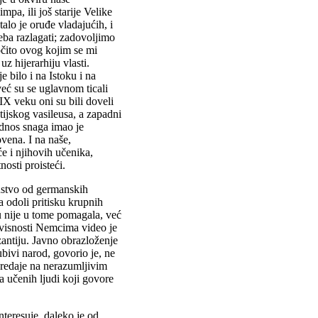
mpa, ili još starije Velike
alo je oruđe vladajućih, i
eba razlagati; zadovoljimo
čito ovog kojim se mi
uz hijerarhiju vlasti.
 bilo i na Istoku i na
već su se uglavnom ticali
IX veku oni su bili doveli
ntijskog vasileusa, a zapadni
dnos snaga imao je
ovena. I na naše,
e i njihovih učenika,
nosti proisteći.
anstvo od germanskih
a odoli pritisku krupnih
 nije u tome pomagala, već
avisnosti Nemcima video je
antiju. Javno obrazloženje
jubivi narod, govorio je, ne
predaje na nerazumljivim
 učenih ljudi koji govore
nteresuje, daleko je od