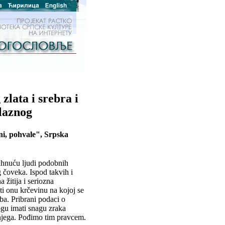
zlata i srebra i
laznog
noni, pohvale", Srpska
dahnuću ljudi podobnih
 čoveka. Ispod takvih i
 žitija i seriozna
iti onu krčevinu na kojoj se
ba. Pribrani podaci o
gu imati snagu zraka
 njega. Pođimo tim pravcem.