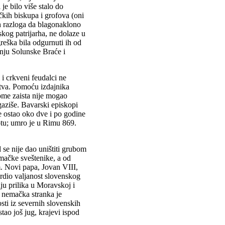
je bilo više stalo do
kih biskupa i grofova (oni
gih razloga da blagonaklono
skog patrijarha, ne dolaze u
reška bila odgurnuti ih od
adnju Solunske Braće i
i crkveni feudalci ne
stva. Pomoću izdajnika
kome zaista nije mogao
aziše. Bavarski episkopi
je ostao oko dve i po godine
otu; umro je u Rimu 869.
 se nije dao uništiti grubom
mačke sveštenike, a od
. Novi papa, Jovan VIII,
vrdio valjanost slovenskog
ju prilika u Moravskoj i
, nemačka stranka je
ti iz severnih slovenskih
tao još jug, krajevi ispod