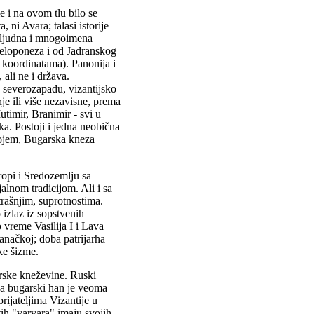
 i na ovom tlu bilo se
ni Avara; talasi istorije
goljudna i mnogoimena
Peloponeza i od Jadranskog
koordinatama). Panonija i
 ali ne i država.
 severozapadu, vizantijsko
je ili više nezavisne, prema
utimir, Branimir - svi u
a. Postoji i jedna neobična
lojem, Bugarska kneza
ropi i Sredozemlju sa
lnom tradicijom. Ali i sa
ašnjim, suprotnostima.
izlaz iz sopstvenih
o vreme Vasilija I i Lava
anačkoj; doba patrijarha
ke šizme.
arske kneževine. Ruski
, a bugarski han je veoma
rijateljima Vizantije u
tih "varvara" imaju svojih