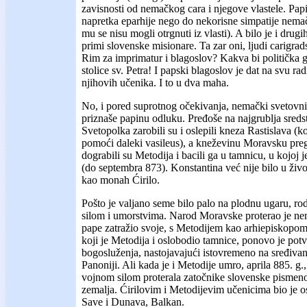
zavisnosti od nemačkog cara i njegove vlastele. Papi 
napretka eparhije nego do nekorisne simpatije nemač
mu se nisu mogli otrgnuti iz vlasti). A bilo je i dru
primi slovenske misionare. Ta zar oni, ljudi carigrad
Rim za imprimatur i blagoslov? Kakva bi politička g
stolice sv. Petra! I papski blagoslov je dat na svu r
njihovih učenika. I to u dva maha.
No, i pored suprotnog očekivanja, nemački svetovni 
priznaše papinu odluku. Pređoše na najgrublja sred
Svetopolka zarobili su i oslepili kneza Rastislava (
pomoći daleki vasileus), a kneževinu Moravsku preg
dograbili su Metodija i bacili ga u tamnicu, u kojoj 
(do septembra 873). Konstantina već nije bilo u živ
kao monah Ćirilo.
Pošto je valjano seme bilo palo na plodnu ugaru, rod
silom i umorstvima. Narod Moravske proterao je ne
pape zatražio svoje, s Metodijem kao arhiepiskopom
koji je Metodija i oslobodio tamnice, ponovo je pot
bogosluženja, nastojavajući istovremeno na sređivan
Panoniji. Ali kada je i Metodije umro, aprila 885. g.
vojnom silom proterala zatočnike slovenske pismenos
zemalja. Ćirilovim i Metodijevim učenicima bio je os
Save i Dunava, Balkan.