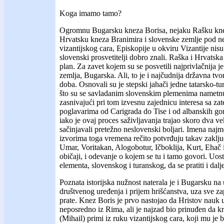
Koga imamo tamo?
Ogromnu Bugarsku kneza Borisa, nejaku Rašku kn
Hrvatsku kneza Branimira i slovenske zemlje pod 
vizantijskog cara, Episkopije u okviru Vizantije nisu 
slovenski prosvetitelji dobro znali. Raška i Hrvatsk
plan. Za zavet kojem su se posvetili najprivlačnija je
zemlja, Bugarska. Ali, to je i najčudnija državna tv
doba. Osnovali su je stepski jahači jedne tatarsko-tu
što su se savladanim slovenskim plemenima nametnul
zasnivajući pri tom izvesnu zajednicu interesa sa z
poglavarima od Carigrada do Tise i od albanskih g
iako je ovaj proces saživljavanja trajao skoro dva vek
sačinjavali pretežno neslovenski boljari. Imena naj
izvorima toga vremena rečito potvrđuju takav zaklju
Umar, Voritakan, Alogobotur, Ičboklija, Kurt, Ehač i
običaji, i odevanje o kojem se tu i tamo govori. Uos
elementa, slovenskog i turanskog, da se pratiti i dalj
Poznata istorijska nužnost naterala je i Bugarsku n
društvenog uređenja i prijem hrišćanstva, uza sve z
prate. Knez Boris je prvo nastojao da Hristov nauk 
neposredno iz Rima, ali je najzad bio prinuđen da krs
(Mihail) primi iz ruku vizantijskog cara, koji mu je 