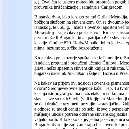
g.). Ovaj čin je uskoro morao biti propraćen pogubl
protivnika hrišćanizacije i saradnje s Carigradom.
Bugarski dvor, iako je znao za rad Ćirila i Metodija,
božijom službom na slovenskom. On se dvoumio je
latinskog, te 866. g. - mada slovenski apostoli već 
Moravskoj - šalje čitavo poslanstvo u Rim sa spiskom
prvo: može li Bugarska imati patrijarha! O slovenskoj 
kasnije. Godine 870. Boris-Mihailo dobio je deset epi
njima, razume se, grčko bogosluženje.
Kroz takvo praskozorje spuštaju se iz Panonije u 
Anđelar, prognani i pretučeni učenici Ćirilovi i Meto
glavi i nešto spasenih slovenskih knjiga u rukama.
bugarski načelnik
Boritakan
i šalje ih Borisu u Presl
Na kakav su prijem ovi nosioci slovenske pismenost
dvoru? Srednjevekovne legende kažu - lep. Tu tvrdnj
kasnija istoriografija. Ima i izuzetaka, međ kojima j
slavisti sve su uzdržljiviji (vidi knjigu o Makedoni
se da i drukčije razumeti: poznijim sastavljačima žit
a odnose su mogli ceniti i po sebi, iz svoje perspekt
mišljenje uticala potreba odbrane slovenskog jezika i
valjalo boriti. Bilo kako da je, jedna jaka činjenica s
Bugarski dvor nije zadržao kraj sebe slovenske prosv