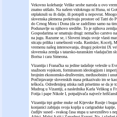
Vekovno kolebanje Velike seobe naroda u ovo vreme
znatno utišalo. Na našem vidokrugu ni Huna, ni Gota, 
otplaknuli su ih dalje, ili potopili u nepovrat. Mno
slovenska plemena prekrivaju prostore od Tatri do 
do Crnog Mora i Dona (da se zadržimo samo na tim 
Podunavlje su njihovo središte. To je njihova zemlja,
Gospodarima se smatraju drugi: nemačko carstvo na
na jugu. Razume se, i Sloveni imaju svoje vlasti man
sticaju prilika i umešnosti vođa. Rastislav, Kocelj, M
vremenu našeg interesovanja, drugoj polovini IX vek
slovenska zemlja s tatarsko-turanskim vladajućim s
Borisa i cara Simeona.
Vizantija i Franačka su jedine tadašnje velesile u Ev
snažnom vojskom, formiranom ideologijom i imperija
brojnim ekonomsko-društvenim, međusobnim i unutr
Potčinjavanje slovenskih masa prikazivalo im se kao 
teškoća. Određenijeg utiska radi prisetimo se da je t
Mudrog u Vizantiji, a naslednika Karla Velikog u Fr
Fotija i pape Nikole I, potpaljivača najveće hrišćans
Vizantija trpi grdne muke od Kijevske Rusije i bug
konjanici zabijaju svoja koplja u carigradske kapije
ćudljiv sused - svakog časa stupa u savezništvo s nep
Africi, Maloj Aziji i Zapadnoj Evropi. No, i vladari 