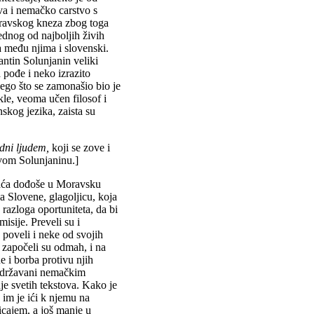
kva i nemačko carstvo s
ravskog kneza zbog toga
jednog od najboljih živih
 a među njima i slovenski.
antin Solunjanin veliki
pođe i neko izrazito
nego što se zamonašio bio je
le, veoma učen filosof i
skog jezika, zaista su
dni ljudem,
koji se zove i
ovom Solunjaninu.]
raća dođoše u Moravsku
 Slovene, glagoljicu, koja
 razloga oportuniteta, da bi
sije. Preveli su i
 poveli i neke od svojih
započeli su odmah, i na
ne i borba protivu njih
održavani nemačkim
je svetih tekstova. Kako je
o im je ići k njemu na
icajem, a još manje u