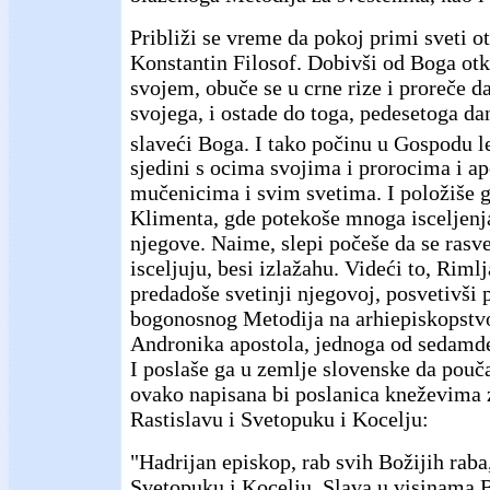
Približi se vreme da pokoj primi sveti ot
Konstantin Filosof. Dobivši od Boga ot
svojem, obuče se u crne rize i proreče 
svojega, i ostade do toga, pedesetoga dan
slaveći Boga. I tako počinu u Gospodu l
sjedini s ocima svojima i prorocima i ap
mučenicima i svim svetima. I položiše g
Klimenta, gde potekoše mnoga isceljenj
njegove. Naime, slepi počeše da se rasve
isceljuju, besi izlažahu. Videći to, Rimlj
predadoše svetinji njegovoj, posvetivši 
bogonosnog Metodija na arhiepiskopstvo
Andronika apostola, jednoga od sedamdes
I poslaše ga u zemlje slovenske da pouča
ovako napisana bi poslanica kneževima 
Rastislavu i Svetopuku i Kocelju:
"Hadrijan episkop, rab svih Božijih raba,
Svetopuku i Kocelju. Slava u visinama B