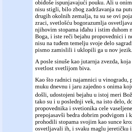
obiđoše ispunjavajući pouku. Ali u oni
nisu stigli, bilo zbog zadržavanja na pu
drugih okolnih zemalja, tu su se ovi poj
zraci, svetlošću bogorazumlja osvetljavaj
njihovim stopama iđahu i istim duhom n
Boga, i iste reči bejahu propovednici i n
nisu na tuđem temelju svoje delo sagradi
pismo zamislili i uklopili ga u nov jezik
A posle sinuše kao jutarnja zvezda, koja
svetlost svetlijom biva.
Kao što radnici najamnici u vinogradu, p
muku dnevnu i jaru zajedno s onima koju
došli, udostojeni bejahu u istoj meri Bož
tako su i u poslednji vek, na isto delo, 
propovednika i svetionika cele vaseljene,
prepojasavši bedra dobrim podvigom i 
prohodili stopama svojim kao sunce kro
osvetljavali ih, i svaku maglu jeretičku 