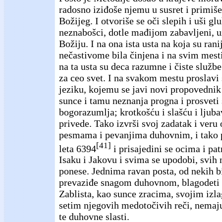
radosno iziđoše njemu u susret i primiš
Božijeg. I otvoriše se oči slepih i uši gl
neznabošci, dotle mađijom zabavljeni, u
Božiju. I na ona ista usta na koja su ran
nečastivome bila činjena i na svim mest
na ta usta su deca razumne i čiste služb
za ceo svet. I na svakom mestu proslav
jeziku, kojemu se javi novi propovednik 
sunce i tamu neznanja progna i prosveti 
bogorazumlja; krotkošću i slašću i ljubav
privede. Tako izvrši svoj zadatak i veru 
pesmama i pevanjima duhovnim, i tako
[41]
leta 6394
i prisajedini se ocima i pa
Isaku i Jakovu i svima se upodobi, svih n
ponese. Jednima ravan posta, od nekih b
prevaziđe snagom duhovnom, blagodeti
Zablista, kao sunce zracima, svojim izla
setim njegovih medotočivih reči, nemaju
te duhovne slasti.