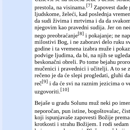
[7]
prestola, na visinama.
Zapovest dade
ljudskome, želeći, kad poslednja vremen
da sudi živima i mrtvima i da da svako
njegovim kao pravedni sudija. Jer on ne
[8]
nego preobraćanje
i pokajanje; ne nap
milostivi Bog, i ne zaboravi delo ruku sv
godine i ta vremena izabra muže i pokaz
podvige ljudima, da bi, na njih se ugleda
beskonačni obreli. Po tome bejahu proroc
mučenici i pravednici i učitelji. A to se 
rečeno je da će slepi progledati, gluhi da
[9]
reč
i da će svi na raznim jezicima o ve
[10]
uzgovoriti.
Bejaše u gradu Solunu muž neki po ime
neporočan, pun istine, bogoštovalac, čis
koji ispunjavaše zapovesti Božije prema 
krotkosti i strahu Božijem. I rodi sedam 