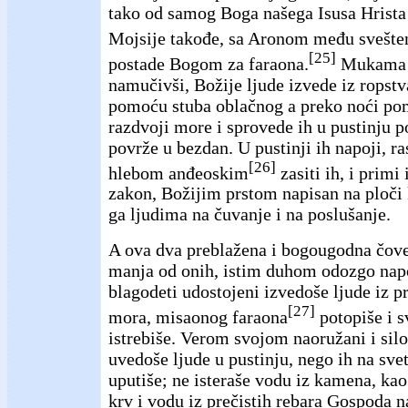
tako od samog Boga našega Isusa Hrista 
Mojsije takođe, sa Aronom među svešte
[25]
postade Bogom za faraona.
Mukama r
namučivši, Božije ljude izvede iz ropstv
pomoću stuba oblačnog a preko noći po
razdvoji more i sprovede ih u pustinju p
povrže u bezdan. U pustinji ih napoji, r
[26]
hlebom anđeoskim
zasiti ih, i prim
zakon, Božijim prstom napisan na ploči
ga ljudima na čuvanje i na poslušanje.
A ova dva preblažena i bogougodna čove
manja od onih, istim duhom odozgo na
blagodeti udostojeni izvedoše ljude iz 
[27]
mora, misaonog faraona
potopiše i s
istrebiše. Verom svojom naoružani i si
uvedoše ljude u pustinju, nego ih na sve
uputiše; ne isteraše vodu iz kamena, kao
krv i vodu iz prečistih rebara Gospoda n