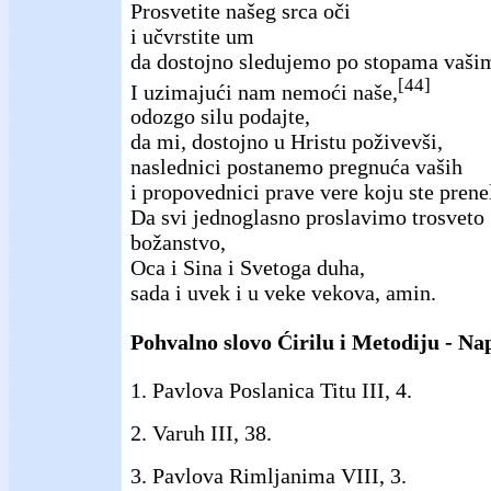
Prosvetite našeg srca oči
i učvrstite um
da dostojno sledujemo po stopama vaši
[44]
I uzimajući nam nemoći naše,
odozgo silu podajte,
da mi, dostojno u Hristu poživevši,
naslednici postanemo pregnuća vaših
i propovednici prave vere koju ste prenel
Da svi jednoglasno proslavimo trosveto
božanstvo,
Oca i Sina i Svetoga duha,
sada i uvek i u veke vekova, amin.
Pohvalno slovo Ćirilu i Metodiju - N
1. Pavlova Poslanica Titu III, 4.
2. Varuh III, 38.
3. Pavlova Rimljanima VIII, 3.