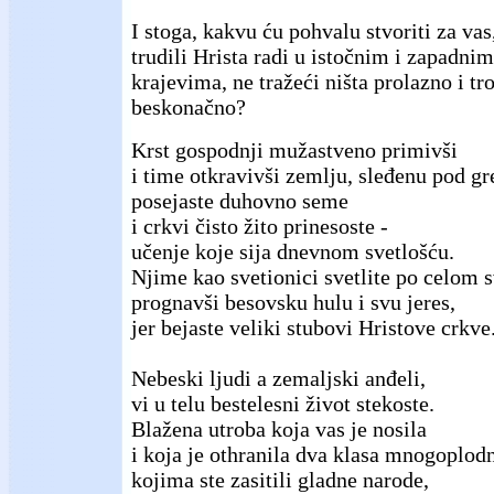
I stoga, kakvu ću pohvalu stvoriti za vas,
trudili Hrista radi u istočnim i zapadni
krajevima, ne tražeći ništa prolazno i tr
beskonačno?
Krst gospodnji mužastveno primivši
i time otkravivši zemlju, sleđenu pod g
posejaste duhovno seme
i crkvi čisto žito prinesoste -
učenje koje sija dnevnom svetlošću.
Njime kao svetionici svetlite po celom s
prognavši besovsku hulu i svu jeres,
jer bejaste veliki stubovi Hristove crkve
Nebeski ljudi a zemaljski anđeli,
vi u telu bestelesni život stekoste.
Blažena utroba koja vas je nosila
i koja je othranila dva klasa mnogoplod
kojima ste zasitili gladne narode,