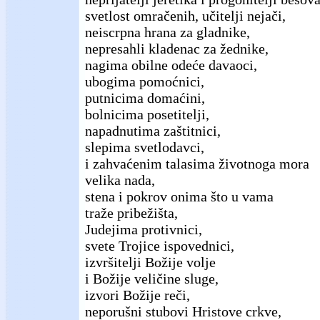
svetlost omračenih, učitelji nejači,
neiscrpna hrana za gladnike,
nepresahli kladenac za žednike,
nagima obilne odeće davaoci,
ubogima pomoćnici,
putnicima domaćini,
bolnicima posetitelji,
napadnutima zaštitnici,
slepima svetlodavci,
i zahvaćenim talasima životnoga mora
velika nada,
stena i pokrov onima što u vama
traže pribežišta,
Judejima protivnici,
svete Trojice ispovednici,
izvršitelji Božije volje
i Božije veličine sluge,
izvori Božije reči,
neporušni stubovi Hristove crkve,