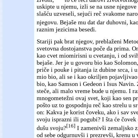
uskipte u njemu, izli se na usne njegove
slašću uzveseli, sejući reč svakome na
njegovu. Bejaše mu dat dar duhovni, kao
raznim jezicima besedi.
Stariji pak brat njegov, preblaženi Meto
svetovna dostojanstva poče da prima. O
kao cvet miomirisni u cvetanju, i od svi
bejaše. Jer je u govoru bio kao Solomon,
priče i pouke i pitanja iz dubine srca, i
mio bio, ali se i kao okriljen pojavljivao
bio, kao Samson i Gedeon i Isus Navin. 
steče, ali malo vreme bude u njemu. I r
mnogometežni ovaj svet, koji kao sen pr
pošto uz to gospodnju reč kao strelu u sr
on: Kakva je korist čoveku, ako i sav sve
svoju isprazni ili pogubi? I šta će čovek
[16]
dušu svoju?
I zamenivši zemaljsko z
od sebe odgurnuvši i prezrevši, krenu u 