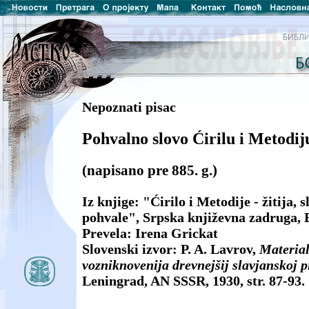
Nepoznati pisac
Pohvalno slovo Ćirilu i Metodij
(napisano pre 885. g.)
Iz knjige: "Ćirilo i Metodije - žitija, 
pohvale", Srpska književna zadruga, 
Prevela: Irena Grickat
Slovenski izvor: P. A. Lavrov,
Material
vozniknovenija drevnejšij slavjanskoj 
Leningrad, AN SSSR, 1930, str. 87-93.