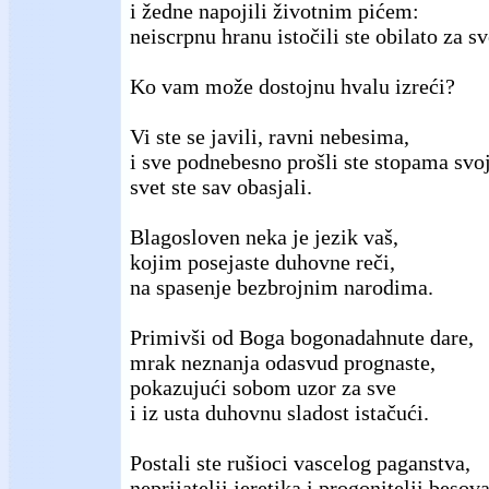
i žedne napojili životnim pićem:
neiscrpnu hranu istočili ste obilato za sv
Ko vam može dostojnu hvalu izreći?
Vi ste se javili, ravni nebesima,
i sve podnebesno prošli ste stopama svo
svet ste sav obasjali.
Blagosloven neka je jezik vaš,
kojim posejaste duhovne reči,
na spasenje bezbrojnim narodima.
Primivši od Boga bogonadahnute dare,
mrak neznanja odasvud prognaste,
pokazujući sobom uzor za sve
i iz usta duhovnu sladost istačući.
Postali ste rušioci vascelog paganstva,
neprijatelji jeretika i progonitelji besova