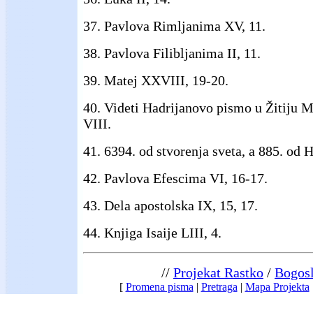
37. Pavlova Rimljanima XV, 11.
38. Pavlova Filibljanima II, 11.
39. Matej XXVIII, 19-20.
40. Videti Hadrijanovo pismo u Žitiju 
VIII.
41. 6394. od stvorenja sveta, a 885. od H
42. Pavlova Efescima VI, 16-17.
43. Dela apostolska IX, 15, 17.
44. Knjiga Isaije LIII, 4.
//
Projekat Rastko
/
Bogosl
[
Promena pisma
|
Pretraga
|
Mapa Projekta