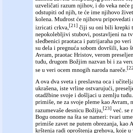
uzveličati razum njihov, i do veka neće p
odstupiti od njih, te će ime njihovo žive
kolena. Mudrost će njihovu pripovedati 
[21]
izricati crkva,
čiji su oni bili krepki 
nepokolebljivi stubovi, postavljeni na 
sledbenici praotaca i patrijaraha po veri
su dela i pregnuća sobom dovršili, kao št
Avram, praotac Hristov, verom preseljen
tuđu, drugom Božjim nazvan bi i za veru
[2
se u veri ocem mnogih naroda nareče.
A ova dva sveta i preslavna oca i učitel
ukrašena, iste vrline ostvarujući, preselj
otadžbine svoje i došljaci u zemlju tuđ
primiše, ne za svoje pleme kao Avram, n
[23]
razumevaše desnicu Božiju,
već. se 
Bogu onome na šta se nameri: tvari ume
primiše zavet ne putem obrezanja, kao
krštenja radi oproštenja grehova, koje u 