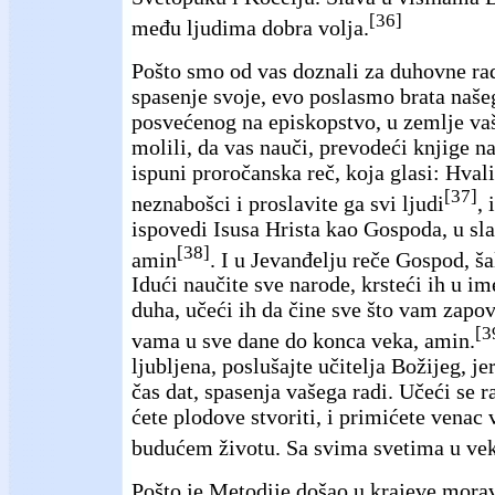
[36]
među ljudima dobra volja.
Pošto smo od vas doznali za duhovne rad
spasenje svoje, evo poslasmo brata naše
posvećenog na episkopstvo, u zemlje vaš
molili, da vas nauči, prevodeći knjige na
ispuni proročanska reč, koja glasi: Hval
[37]
neznabošci i proslavite ga svi ljudi
, 
ispovedi Isusa Hrista kao Gospoda, u sl
[38]
amin
. I u Jevanđelju reče Gospod, ša
Idući naučite sve narode, krsteći ih u im
duha, učeći ih da čine sve što vam zapov
[3
vama u sve dane do konca veka, amin.
ljubljena, poslušajte učitelja Božijeg, je
čas dat, spasenja vašega radi. Učeći se 
ćete plodove stvoriti, i primićete venac 
budućem životu. Sa svima svetima u vek
Pošto je Metodije došao u krajeve morav