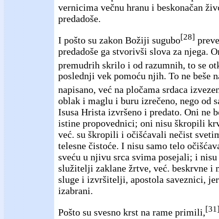
vernicima večnu hranu i beskonačan živo
predadoše.
[28]
I pošto su zakon Božiji sugubo
preve
predadoše ga stvorivši slova za njega. O
premudrih skrilo i od razumnih, to se ot
poslednji vek pomoću njih. To ne beše
napisano, već na pločama srdaca izveze
oblak i maglu i buru izrečeno, nego od
Isusa Hrista izvršeno i predato. Oni ne 
istine propovednici; oni nisu škropili krv
već. su škropili i očišćavali nečist svet
telesne čistoće. I nisu samo telo očišća
sveću u njivu srca svima posejali; i nisu
služitelji zaklane žrtve, već. beskrvne 
sluge i izvršitelji, apostola saveznici, je
izabrani.
[31
Pošto su svesno krst na rame primili,