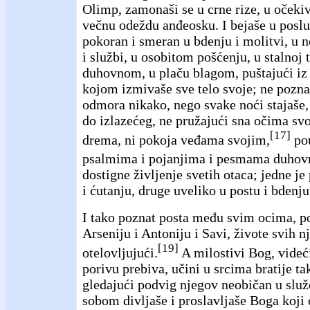
Olimp, zamonaši se u crne rize, u očekiv
večnu odeždu anđeosku. I bejaše u poslu
pokoran i smeran u bdenju i molitvi, u 
i službi, u osobitom pošćenju, u stalnoj 
duhovnom, u plaču blagom, puštajući iz 
kojom izmivaše sve telo svoje; ne pozna
odmora nikako, nego svake noći stajaše,
do izlazećeg, ne pružajući sna očima sv
[17]
drema, ni pokoja veđama svojim,
pou
psalmima i pojanjima i pesmama duhov
dostigne življenje svetih otaca; jedne je
i ćutanju, druge uveliko u postu i bdenju
I tako poznat posta među svim ocima, 
Arseniju i Antoniju i Savi, živote svih 
[19]
otelovljujući.
A milostivi Bog, videć
porivu prebiva, učini u srcima bratije ta
gledajući podvig njegov neobičan u slu
sobom divljaše i proslavljaše Boga koji