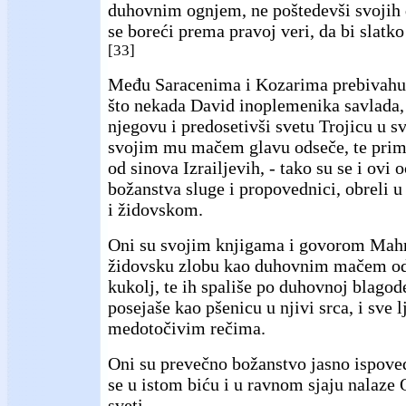
duhovnim ognjem, ne poštedevši svojih d
se boreći prema pravoj veri, da bi slatko
[33]
Među Saracenima i Kozarima prebivahu 
što nekada David inoplemenika savlada, 
njegovu i predosetivši svetu Trojicu u sv
svojim mu mačem glavu odseče, te prim
od sinova Izrailjevih, - tako su se i ovi 
božanstva sluge i propovednici, obreli 
i židovskom.
Oni su svojim knjigama i govorom Mahm
židovsku zlobu kao duhovnim mačem odre
kukolj, te ih spališe po duhovnoj blagod
posejaše kao pšenicu u njivi srca, i sve 
medotočivim rečima.
Oni su prevečno božanstvo jasno ispoveda
se u istom biću i u ravnom sjaju nalaze 
sveti.