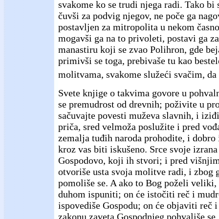
svakome ko se trudi njega radi. Tako bi 
čuvši za podvig njegov, ne poče ga nago
postavljen za mitropolita u nekom časn
mogavši ga na to privoleti, postavi ga z
manastiru koji se zvao Polihron, gde bej
primivši se toga, prebivaše tu kao beste
molitvama, svakome služeći svačim, da 
Svete knjige o takvima govore u pohval
se premudrost od drevnih; poživite u pr
sačuvajte povesti muževa slavnih, i iziđ
priča, sred velmoža poslužite i pred vođ
zemalja tuđih naroda prohodite, i dobro 
kroz vas biti iskušeno. Srce svoje izran
Gospodovo, koji ih stvori; i pred višnji
otvoriše usta svoja molitve radi, i zbog
pomoliše se. A ako to Bog poželi veliki
duhom ispuniti; on će istočiti reč i mudr
ispovediše Gospodu; on će objaviti reč i
zakonu zaveta Gospodnjeg pohvališe se,