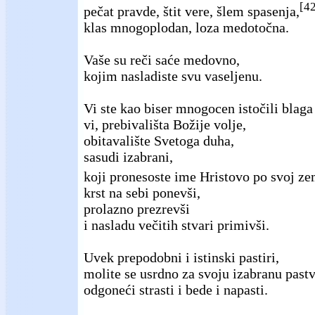
[4
pečat pravde, štit vere, šlem spasenja,
klas mnogoplodan, loza medotočna.
Vaše su reči saće medovno,
kojim nasladiste svu vaseljenu.
Vi ste kao biser mnogocen istočili blag
vi, prebivališta Božije volje,
obitavalište Svetoga duha,
sasudi izabrani,
koji pronesoste ime Hristovo po svoj ze
krst na sebi ponevši,
prolazno prezrevši
i nasladu večitih stvari primivši.
Uvek prepodobni i istinski pastiri,
molite se usrdno za svoju izabranu pastv
odgoneći strasti i bede i napasti.