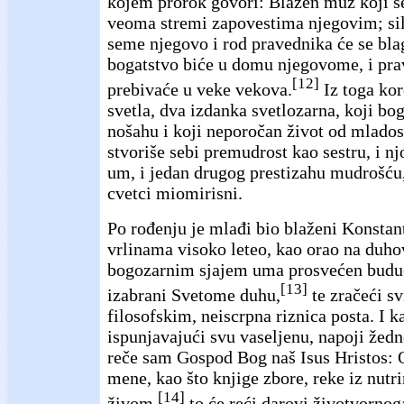
kojem prorok govori: Blažen muž koji se
veoma stremi zapovestima njegovim; siln
seme njegovo i rod pravednika će se blago
bogatstvo biće u domu njegovome, i pra
[12]
prebivaće u veke vekova.
Iz toga kor
svetla, dva izdanka svetlozarna, koji b
nošahu i koji neporočan život od mlados
stvoriše sebi premudrost kao sestru, i n
um, i jedan drugog prestizahu mudrošću,
cvetci miomirisni.
Po rođenju je mlađi bio blaženi Konstant
vrlinama visoko leteo, kao orao na duh
bogozarnim sjajem uma prosvećen buduć
[13]
izabrani Svetome duhu,
te zračeći s
filosofskim, neiscrpna riznica posta. I k
ispunjavajući svu vaseljenu, napoji žedn
reče sam Gospod Bog naš Isus Hristos: 
mene, kao što knjige zbore, reke iz nutr
[14]
živom,
to će reći darovi životvornog