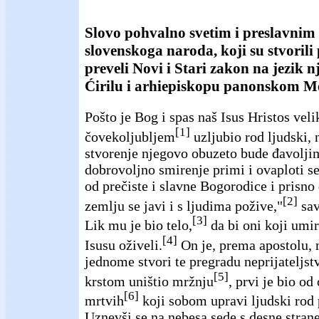
Slovo pohvalno svetim i preslavnim 
slovenskoga naroda, koji su stvorili
preveli Novi i Stari zakon na jezik 
Ćirilu i arhiepiskopu panonskom M
Pošto je Bog i spas naš Isus Hristos vel
[1]
čovekoljubljem
uzljubio rod ljudski, 
stvorenje njegovo obuzeto bude đavolji
dobrovoljno smirenje primi i ovaploti s
od prečiste i slavne Bogorodice i prisno
[2]
zemlju se javi i s ljudima požive,"
sav
[3]
Lik mu je bio telo,
da bi oni koji umi
[4]
Isusu oživeli.
On je, prema apostolu, m
jednome stvori te pregradu neprijateljstv
[5]
krstom uništio mržnju
, prvi je bio od
[6]
mrtvih
koji sobom upravi ljudski rod
Uznevši se na nebesa sede s desne stran