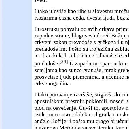
I tako uloviše kao ribe u slovesnu mrežu
Kozarima časna čeda, dvesta ljudi, bez ž
I trostruku pohvalu od svih crkava prim
zapadne strane, blagovesteći reč Božij
crkveni zakon prevedoše s grčkoga i u 
predadoše im. Pošto su trojezičnu zablud
je i kao kukolj od pšenice odbaciše te crk
[34]
predadoše.
U zapadnim i panonskim
zemljama kao sunce granuše, mrak greh
prosvetiše ljude pismenima, a učenike n
crkvenoga čina.
I tako putovanje izvršiše, stigavši do ri
apostolskom prestolu poklonili, noseći
plod na osvećenje. Čuvši to, apostolov 
iziđe im u susret daleko od grada rimsko
anđele Božije; i pošto mu drago bi učenj
blaženoga Metodija za sveštenika, kao i