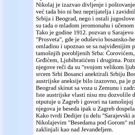
Nikolaj je izazvao divljenje i poštovanj
već tada bio ni bez neprijatelja i zavidn
Srbija i Beograd, nego i ostali jugoslove
su tada o mladom jeromonahu i učenom 
Tako je godine 1912. pozvan u Sarajevo 
"Prosveta", gde je oduševio bosansko-h
omladinu i upoznao se sa najviđenijim 
tamošnjih porobljenih Srba: Ćorovićem
Grđićem, Ljubibratićem i drugima. Pozn
njegove reči da su "svojom velikom ljub
srcem Srbi Bosanci anektirali Srbiju Bosn
austrijske aneksije bilo izazovno, pa je 
Beograd skinut sa voza u Zemunu i zadr
Iste austrijske vlasti nisu mu dozvolile 
otputuje u Zagreb i govori na tamošnjoj
njegova je beseda ipak u Zagreb dospela 
Kako tvrdi Dedijer (u delu "Sarajevski at
Nikolajevim "Besedama pod Gorom" mla
zaklinjali kao nad Jevanđeljem.