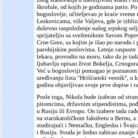
škrofule, od kojih je godinama patio. Po
bogoslovije, učiteljevao je kraće vreme 
Leskovicama, više Valjeva, gde je izbliz
duševno raspoloženje našeg srpskog selj
sprijateljio sa sveštenikom Savom Popo
Crne Gore, sa kojim je išao po narodu 
parohijskim poslovima. Letnje raspuste 
lekara, provodio na moru, tako da je tad
ljubavlju opisao život Bokelja, Crnogor
Već u bogosloviji pomagao je poznatom p
uređivanju lista "Hrišćanski vesnik", u 
godina objavljivao svoje prve dopise i r
Posle toga, Nikola bude izabran od stra
pitomcima, državnim stipendistima, pođ
u Rusiju ili Evropu. On izabere tada rađ
na starokatoličkom fakultetu u Bernu, a 
studirajući i Nemačku, Englesku i Švajca
i Rusiju. Svuda je žedno sabirao znanje i