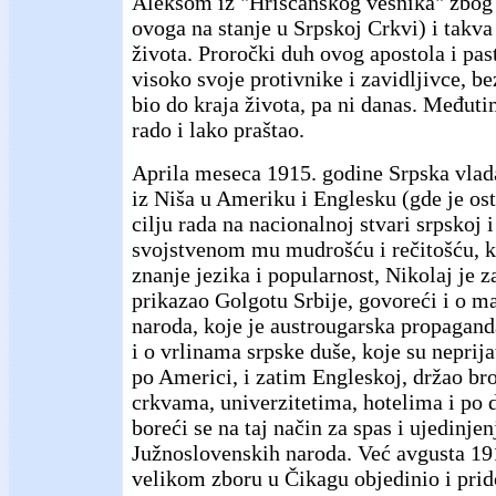
Aleksom iz "Hrišćanskog vesnika" zbog
ovoga na stanje u Srpskoj Crkvi) i takva 
života. Proročki duh ovog apostola i past
visoko svoje protivnike i zavidljivce, bez
bio do kraja života, pa ni danas. Međuti
rado i lako praštao.
Aprila meseca 1915. godine Srpska vlada
iz Niša u Ameriku i Englesku (gde je ost
cilju rada na nacionalnoj stvari srpskoj 
svojstvenom mu mudrošću i rečitošću, ko
znanje jezika i popularnost, Nikolaj je 
prikazao Golgotu Srbije, govoreći i o 
naroda, koje je austrougarska propaganda
i o vrlinama srpske duše, koje su neprijat
po Americi, i zatim Engleskoj, držao br
crkvama, univerzitetima, hotelima i po
boreći se na taj način za spas i ujedinjen
Južnoslovenskih naroda. Već avgusta 191
velikom zboru u Čikagu objedinio i prid