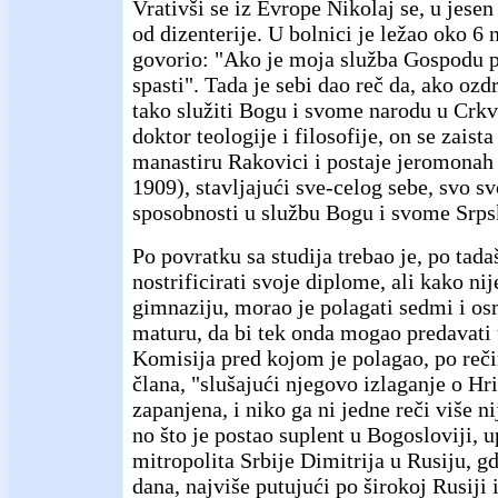
Vrativši se iz Evrope Nikolaj se, u jesen
od dizenterije. U bolnici je ležao oko 6 n
govorio: "Ako je moja služba Gospodu 
spasti". Tada je sebi dao reč da, ako ozd
tako služiti Bogu i svome narodu u Crkv
doktor teologije i filosofije, on se zaist
manastiru Rakovici i postaje jeromonah 
1909), stavljajući sve-celog sebe, svo sv
sposobnosti u službu Bogu i svome Srp
Po povratku sa studija trebao je, po tad
nostrificirati svoje diplome, ali kako n
gimnaziju, morao je polagati sedmi i os
maturu, da bi tek onda mogao predavati 
Komisija pred kojom je polagao, po reč
člana, "slušajući njegovo izlaganje o Hri
zapanjena, i niko ga ni jedne reči više ni
no što je postao suplent u Bogosloviji, 
mitropolita Srbije Dimitrija u Rusiju, g
dana, najviše putujući po širokoj Rusiji 