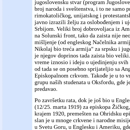
jugoslovensku stvar (program Jugoslove
broj naroda i sveštenstva, i to ne samo 
rimokatoličkog, unijatskog i protestants
javno izrazili želju za oslobođenjem i u
Srbijom. Veliki broj dobrovoljaca iz Ame
na Solunski front, tako da zaista nije n
mišljenje (od engleskog Načelnika armij
Nikolaj bio treća armija" za srpsku i jug
je njegov doprinos tada zaista bio veliki
vreme iznosio i ideju o ujedinjenju svih
od tada se on posebno sprijateljio sa A
Episkopalnom crkvom. Takođe je u to 
grupu naših studenata u Oksfordu, gde j
predavao.
Po završetku rata, dok je još bio u Engle
(12/25. marta 1919) za episkopa Žičkog,
krajem 1920, premešten na Ohridsku epi
slan je u mnoge crkvene i narodne misije
u Svetu Goru, u Englesku i Ameriku, gd