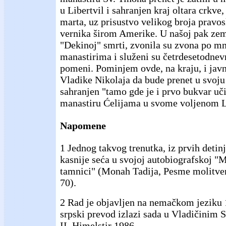
u Libertvil i sahranjen kraj oltara crkve,
marta, uz prisustvo velikog broja pravos
vernika širom Amerike. U našoj pak zeml
"Dekinoj" smrti, zvonila su zvona po 
manastirima i služeni su četrdesetodnevn
pomeni. Pominjem ovde, na kraju, i javn
Vladike Nikolaja da bude prenet u svoj
sahranjen "tamo gde je i prvo bukvar učio
manastiru Ćelijama u svome voljenom L
Napomene
1 Jednog takvog trenutka, iz prvih detinj
kasnije seća u svojoj autobiografskoj "M
tamnici" (Monah Tadija, Pesme molitven
70).
2 Rad je objavljen na nemačkom jeziku 
srpski prevod izlazi sada u Vladičinim 
II, Himelstir 1986.