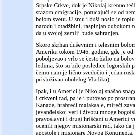
Srpske Crkve, dok je Nikolaj krenuo te
stazom emigracije, potucajući se od nem
belom svetu. U srcu i duši nosio je top
narodu i otadžbini, raspinjan dubokom n
da u svojoj zemlji bude sahranjen.
Skoro skrhan duševnim i telesnim bolom
Ameriku tokom 1946. godine, gde je od 
poboljevao i vrlo se često žalio na bolo
leđima, što su bile posledice logorskih p
čemu nam je lično svedočio i jedan rusk
prisluživao obolelog Vladiku).
Ipak, i u Americi je Nikolaj snašao snag
i crkveni rad, pa je i putovao po prostr
Kanade, hrabreći malaksale, mireći zav
jevanđelskoj veri i životu mnoge bogoisk
pravoslavni i drugi hrišćani u Americi 
ocenili njegov misionarski rad, tako da 
apostole i misionare Novog Kontinenta. 