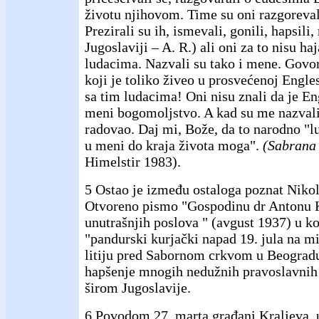
životu njihovom. Time su oni razgorevali
Prezirali su ih, ismevali, gonili, hapsili
Jugoslaviji – A. R.) ali oni za to nisu haj
ludacima. Nazvali su tako i mene. Govori
koji je toliko živeo u prosvećenoj Engles
sa tim ludacima! Oni nisu znali da je En
meni bogomoljstvo. A kad su me nazvali
radovao. Daj mi, Bože, da to narodno "lu
u meni do kraja života moga".
(Sabrana 
Himelstir 1983).
5 Ostao je između ostaloga poznat Nikol
Otvoreno pismo "Gospodinu dr Antonu 
unutrašnjih poslova " (avgust 1937) u ko
"pandurski kurjački napad 19. jula na m
litiju pred Sabornom crkvom u Beogradu"
hapšenje mnogih nedužnih pravoslavnih 
širom Jugoslavije.
6 Povodom 27. marta građani Kraljeva, u