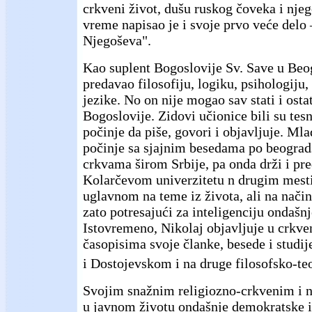
crkveni život, dušu ruskog čoveka i njeg
vreme napisao je i svoje prvo veće delo 
Njegoševa".
Kao suplent Bogoslovije Sv. Save u Beo
predavao filosofiju, logiku, psihologiju, 
jezike. No on nije mogao sav stati i osta
Bogoslovije. Zidovi učionice bili su tesn
počinje da piše, govori i objavljuje. Ml
počinje sa sjajnim besedama po beogra
crkvama širom Srbije, pa onda drži i pr
Kolarčevom univerzitetu n drugim mest
uglavnom na teme iz života, ali na način
zato potresajući za inteligenciju ondašnj
Istovremeno, Nikolaj objavljuje u crkv
časopisima svoje članke, besede i studij
i Dostojevskom i na druge filosofsko-te
Svojim snažnim religiozno-crkvenim i 
u javnom životu ondašnje demokratske i