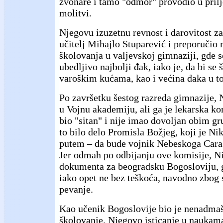
zvonare i tamo "odmor" provodio u prilj
molitvi.
Njegovu izuzetnu revnost i darovitost za
učitelj Mihajlo Stuparević i preporučio
školovanja u valjevskoj gimnaziji, gde 
ubedljivo najbolji đak, iako je, da bi se 
varoškim kućama, kao i većina đaka u t
Po završetku šestog razreda gimnazije, 
u Vojnu akademiju, ali ga je lekarska kom
bio "sitan" i nije imao dovoljan obim gr
to bilo delo Promisla Božjeg, koji je N
putem – da bude vojnik Nebeskoga Cara,
Jer odmah po odbijanju ove komisije, N
dokumenta za beogradsku Bogosloviju, g
iako opet ne bez teškoća, navodno zbog 
pevanje.
Kao učenik Bogoslovije bio je nenadmaš
školovanje. Njegovo isticanje u naukama 