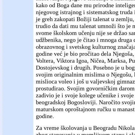
kako od Boga dane mu prirodne inteligen
njegovog istrajnog i sistematskog truda i
je greh zakopati Božiji talenat u zemlju
trudio da dati mu talenat umnoži što je
svome školskom učenju nije se držao sam
udžbenika, nego je čitao i mnoga druga 
obrazovnog i svetskog kulturnog značaja
godine već je bio pročitao dela Njegoša,
Voltera, Viktora Igoa, Ničea, Marksa, Pu
Dostojevskog i drugih. Posebno je u bog
svojim originalnim mislima o Njegošu, k
mislioca voleo i još u valjevskoj gimnaz
prostudirao. Svojim govorničkim darom
zadivio je i svoje kolege učenike i svoje
beogradskoj Bogosloviji. Naročito svo
maturskom oproštajnom ručku u manasti
godine.
Za vreme školovanja u Beogradu Nikola j
zbog stanovanja u memljivom stanu i sla