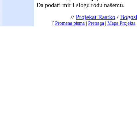
Da podari mir i slogu rodu našemu.
//
Projekat Rastko
/
Bogosl
[
Promena pisma
|
Pretraga
|
Mapa Projekta