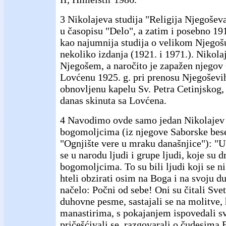
3 Nikolajeva studija "Religija Njegoševa
u časopisu "Delo", a zatim i posebno 191
kao najumnija studija o velikom Njegošu
nekoliko izdanja (1921. i 1971.). Nikolaj
Njegošem, a naročito je zapažen njegov
Lovćenu 1925. g. pri prenosu Njegoševih
obnovljenu kapelu Sv. Petra Cetinjskog, 
danas skinuta sa Lovćena.
4 Navodimo ovde samo jedan Nikolajev
bogomoljcima (iz njegove Saborske bese
"Ognjište vere u mraku današnjice"): "U
se u narodu ljudi i grupe ljudi, koje su d
bogomoljcima. To su bili ljudi koji se ni
hteli obzirati osim na Boga i na svoju duš
načelo: Počni od sebe! Oni su čitali Sve
duhovne pesme, sastajali se na molitve, 
manastirima, s pokajanjem ispovedali svo
pričešćivali se, razgovarali o čudesima