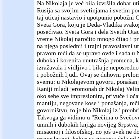
Na Nikolaja je već bila izvršila dobar u
Rusija sa svojim svetinjama i svetim po
taj uticaj nastavio i upotpunio pobožni 
Sveta Gora, koju je Deda-Vladika svako
posećivao. Sveta Gora i dela Svetih Otac
vreme Nikolaj naročito mnogo čitao i pr
na njega poslednji i trajni pravoslavni u
pravom reći da se upravo ovde i sada u 
duboka i korenita unutrašnja promena, k
izražavala i vidljivo i bila je neposredn
i pobožnih ljudi. Ovaj se duhovni prelom
svemu: u Nikolajevom govoru, ponašanju
Raniji mladi jeromonah dr Nikolaj Velim
oko sebe sve impresionira, privuče i oča
mantiju, negovane kose i ponašanja, reči
govorništvu, to je bio Nikolaj iz "preoh
Takvoga ga vidimo u "Rečima o Svečove
umnih i dubokih knjiga novijeg Srpstva
misaonoj i filosofskoj, no još uvek ne d
pravoslavnoj, kakva su njegova dela od 