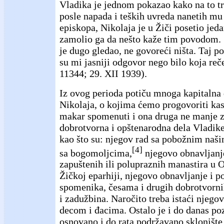
Vladika je jednom pokazao kako na to tr
posle napada i teških uvreda nanetih mu
episkopa, Nikolaja je u Žiči posetio jeda
zamolio ga da nešto kaže tim povodom.
je dugo gledao, ne govoreći ništa. Taj po
su mi jasniji odgovor nego bilo koja reče
11344; 29. XII 1939).
Iz ovog perioda potiču mnoga kapitalna
Nikolaja, o kojima ćemo progovoriti kas
makar spomenuti i ona druga ne manje z
dobrotvorna i opštenarodna dela Vladik
kao što su: njegov rad sa pobožnim naš
[4]
sa bogomoljcima,
njegovo obnavljanj
zapuštenih ili polupraznih manastira u O
Žičkoj eparhiji, njegovo obnavljanje i p
spomenika, česama i drugih dobrotvorni
i zadužbina. Naročito treba istaći njeg
decom i đacima. Ostalo je i do danas po
osnovano i do rata podržavano sklonište 