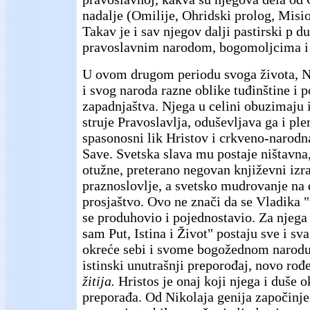
nadalje (Omilije, Ohridski prolog, Misi
Takav je i sav njegov dalji pastirski p d
pravoslavnim narodom, bogomoljcima 
U ovom drugom periodu svoga života, Ni
i svog naroda razne oblike tuđinštine i 
zapadnjaštva. Njega u celini obuzimaju 
struje Pravoslavlja, oduševljava ga i plen
spasonosni lik Hristov i crkveno-narodn
Save. Svetska slava mu postaje ništavna
otužne, preterano negovan književni izra
praznoslovlje, a svetsko mudrovanje na
prosjaštvo. Ovo ne znači da se Vladika 
se produhovio i pojednostavio. Za njega 
sam Put, Istina i Život" postaju sve i sv
okreće sebi i svome bogožednom narodu
istinski unutrašnji preporođaj, novo rođ
žitija.
Hristos je onaj koji njega i duše 
preporađa. Od Nikolaja genija započinje 