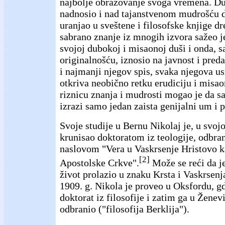
najbolje obrazovanje svoga vremena. D
nadnosio i nad tajanstvenom mudrošću d
uranjao u sveštene i filosofske knjige dr
sabrano znanje iz mnogih izvora sažeo je
svojoj dubokoj i misaonoj duši i onda, 
originalnošću, iznosio na javnost i pre
i najmanji njegov spis, svaka njegova us
otkriva neobično retku erudiciju i misa
riznicu znanja i mudrosti mogao je da sa
izrazi samo jedan zaista genijalni um i 
Svoje studije u Bernu Nikolaj je, u svojo
krunisao doktoratom iz teologije, odbran
naslovom "Vera u Vaskrsenje Hristovo 
[2]
Apostolske Crkve".
Može se reći da je
život prolazio u znaku Krsta i Vaskrsen
1909. g. Nikola je proveo u Oksfordu, g
doktorat iz filosofije i zatim ga u Ženev
odbranio ("filosofija Berklija").