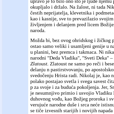
upravo je to bilo ono što je ljude njemu 
okupljalo i držalo. Na žalost, ni tada Nik
čestih neprijatelja, klevetnika i podmeta
kao i kasnije, sve to prevazilazio svoji
življenjem i delanjem pred licem Božij
naroda.
Možda bi, bez ovog ohridskog i žičkog 
ostao samo veliki i usamljeni genije u 
u planini, bez premca i takmaca. Ni nika
narodni "Deda Vladika", "Sveti Deka" –
Zlatoust.
Zlatoust ne samo po reči i bese
delanju n pastirstvovanju, po apostolsk
svedočenju Hrista radi. Nikolaj je, kao 
polako postajao svetla i svega savest či
p za svoje i za buduća pokoljenja. Jer, S
je nesumnjivo primio i usvojio Vladiku
duhovnog vođu, kao Božjeg proroka i svet
verujuće narodne duše i srca neće istisnut
se tiče izvesnih starijih i novijih napad