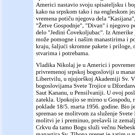
Americi nastavio svoju spisateljsku i bo
kako na srpskom tako i na engleskom je
vremena potiču njegova dela "Kasijana"
"Žetve Gospodnje", "Divan" i njegovo p
delo "Jedini Čovekoljubac". Iz Amerike j
može pomogne i našim manastirima i p
kraju, šaljući skromne pakete i priloge,
stvarima i potrebama.
Vladika Nikolaj je u Americi i povreme
privremenoj srpskoj bogosloviji u manas
Libertvilu, u njujorškoj Akademiji Sv. 
bogoslovijama Svete Trojice u Džordanvi
Saut Kananu, u Pensilvaniji. U ovoj posl
zatekla. Upokojio se mirno u Gospodu, r
poklade 18/5. marta 1956. godine. Bio je 
spremao se molitvom za služenje Svete L
molitvi je i preminuo, prešavši iz zema
Crkvu da tamo Bogu služi večnu Nebesku
manastira Sv. Tihona prenet je zatim u 