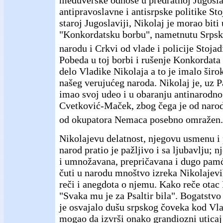
međuverske odnose u predratnoj Jugoslav
antipravoslavne i antisrpske politike St
staroj Jugoslaviji, Nikolaj je morao bit
"Konkordatsku borbu", nametnutu Srps
narodu i Crkvi od vlade i policije Stoja
Pobeda u toj borbi i rušenje Konkordata
delo Vladike Nikolaja a to je imalo ši
našeg verujućeg naroda. Nikolaj je, uz P
imao svoj udeo i u obaranju antinarodno
Cvetković-Maček, zbog čega je od narod
od okupatora Nemaca posebno omražen.
Nikolajevu delatnost, njegovu usmenu i
narod pratio je pažljivo i sa ljubavlju; n
i umnožavana, prepričavana i dugo pamć
čuti u narodu mnoštvo izreka Nikolajev
reči i anegdota o njemu. Kako reče otac 
"Svaka mu je za Psaltir bila". Bogatstvo
je osvajalo dušu srpskog čoveka kod Vlad
mogao da izvrši onako grandiozni uticaj