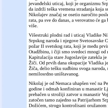
jevanđelski uticaj, koji je organizmu 
da izdrži teška vremena stradanja koja s
Nikolajev značaj se osetio naročito pos
rata, pa sve do danas, a verovatno će ga b
više.
Višestruki plodni rad i uticaj Vladike N
Srpskog naroda i njegove Svetosavske C
požar II svetskog rata, koji je među prv
Otadžbinu, i čiji smo svedoci mnogi od n
Kapitulacija stare Jugoslavije zatekla j
Žiči. Od prvih dana okupacije Vladika je
Žiča, delio tešku sudbinu svoga naroda
nemilosrdno uništavanog.
Nikolaj je od Nemaca uhapšen već na P
godine i odmah konfiniran u manastir Lj
prebačen u strožiji zatvor u manastir Vo
zatočen tamo zajedno sa Patrijarhom S
Dožićem, strogo kontrolisani oružano