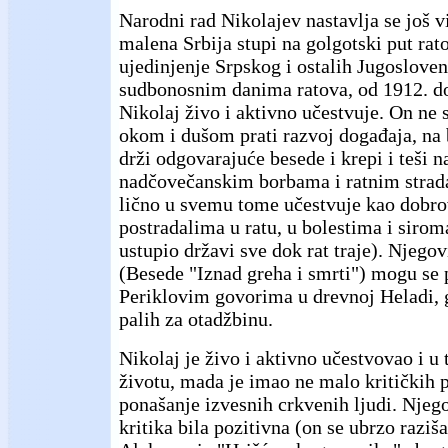
Narodni rad Nikolajev nastavlja se još v
malena Srbija stupi na golgotski put rat
ujedinjenje Srpskog i ostalih Jugoslove
sudbonosnim danima ratova, od 1912. do
Nikolaj živo i aktivno učestvuje. On n
okom i dušom prati razvoj događaja, na b
drži odgovarajuće besede i krepi i teši n
nadčovečanskim borbama i ratnim strad
lično u svemu tome učestvuje kao dobro
postradalima u ratu, u bolestima i siroma
ustupio državi sve dok rat traje). Njegov
(Besede "Iznad greha i smrti") mogu se p
Periklovim govorima u drevnoj Heladi, 
palih za otadžbinu.
Nikolaj je živo i aktivno učestvovao i 
životu, mada je imao ne malo kritičkih 
ponašanje izvesnih crkvenih ljudi. Njeg
kritika bila pozitivna (on se ubrzo raziš