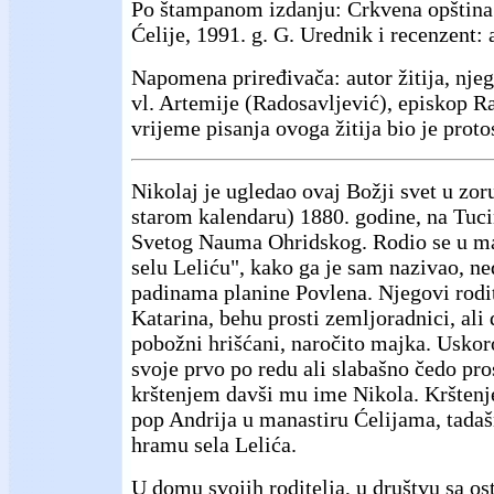
Po štampanom izdanju: Crkvena opština 
Ćelije, 1991. g. G. Urednik i recenzent: 
Napomena priređivača: autor žitija, nje
vl. Artemije (Radosavljević), episkop R
vrijeme pisanja ovoga žitija bio je proto
Nikolaj je ugledao ovaj Božji svet u zo
starom kalendaru) 1880. godine, na Tuci
Svetog Nauma Ohridskog. Rodio se u m
selu Leliću", kako ga je sam nazivao, ne
padinama planine Povlena. Njegovi rodit
Katarina, behu prosti zemljoradnici, ali d
pobožni hrišćani, naročito majka. Uskor
svoje prvo po redu ali slabašno čedo pr
krštenjem davši mu ime Nikola. Krštenje
pop Andrija u manastiru Ćelijama, tada
hramu sela Lelića.
U domu svojih roditelja, u društvu sa o