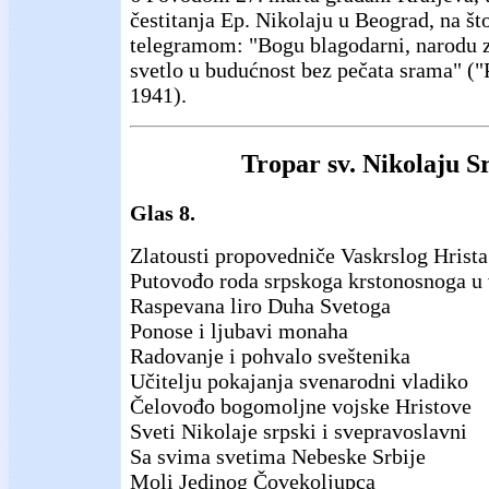
čestitanja Ep. Nikolaju u Beograd, na št
telegramom: "Bogu blagodarni, narodu 
svetlo u budućnost bez pečata srama" ("Pa
1941).
Tropar sv. Nikolaju 
Glas 8.
Zlatousti propovedniče Vaskrslog Hrista
Putovođo roda srpskoga krstonosnoga u
Raspevana liro Duha Svetoga
Ponose i ljubavi monaha
Radovanje i pohvalo sveštenika
Učitelju pokajanja svenarodni vladiko
Čelovođo bogomoljne vojske Hristove
Sveti Nikolaje srpski i svepravoslavni
Sa svima svetima Nebeske Srbije
Moli Jedinog Čovekoljupca