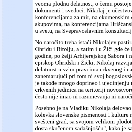
veoma plodnu delatnost, o čemu postoje 
dokumenti i svedoci. Nikolaj je učestvo
konferencijama za mir, na ekumenskim 
skupovima, na konferencijama Hrišćans
u svetu, na Svepravoslavnim konsultaci
No naročito treba istaći Nikolajev pastir
Ohridu i Bitolju, a zatim i u Žiči gde će
godine, po želji Arhijerejskog Sabora i 
episkop Ohridski i Žički, Nikolaj razvij
delatnost u svim pravcima crkvenog i na
zanemarujući pri tom ni svoj bogoslovs
je takođe mnogo doprineo i ujedinjenju
crkvenih jedinica na teritoriji novostvo
često nije imao ni razumevanja ni naroči
Posebno je na Vladiku Nikolaja delovao
kolevka slovenske pismenosti i kulture 
svešteni grad, sa svojom velikom plodo
dosta skučenom sadašnjošću", kako je s