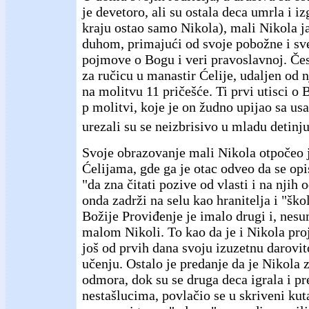
je devetoro, ali su ostala deca umrla i iz
kraju ostao samo Nikola), mali Nikola ja
duhom, primajući od svoje pobožne i sv
pojmove o Bogu i veri pravoslavnoj. Čes
za ručicu u manastir Ćelije, udaljen od
na molitvu 11 pričešće. Ti prvi utisci 
p molitvi, koje je on žudno upijao sa us
urezali su se neizbrisivo u mladu detinj
Svoje obrazovanje mali Nikola otpočeo 
Ćelijama, gde ga je otac odveo da se op
"da zna čitati pozive od vlasti i na njih 
onda zadrži na selu kao hranitelja i "š
Božije Proviđenje je imalo drugi i, nesu
malom Nikoli. To kao da je i Nikola pro
još od prvih dana svoju izuzetnu darovit
učenju. Ostalo je predanje da je Nikola
odmora, dok su se druga deca igrala i p
nestašlucima, povlačio se u skriveni ku