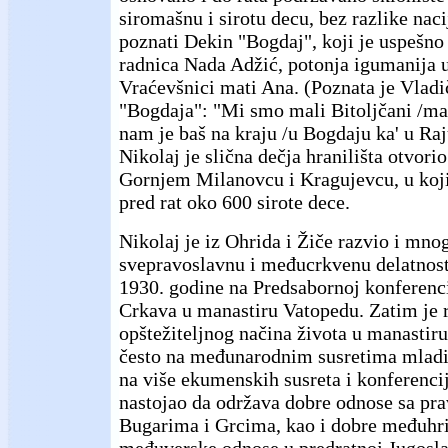
siromašnu i sirotu decu, bez razlike nacij
poznati Dekin "Bogdaj", koji je uspešno 
radnica Nada Adžić, potonja igumanija 
Vraćevšnici mati Ana. (Poznata je Vladi
"Bogdaja": "Mi smo mali Bitoljčani /mal
nam je baš na kraju /u Bogdaju ka' u Raj
Nikolaj je slična dečja hranilišta otvori
Gornjem Milanovcu i Kragujevcu, u koj
pred rat oko 600 sirote dece.
Nikolaj je iz Ohrida i Žiče razvio i mno
svepravoslavnu i međucrkvenu delatnost
1930. godine na Predsabornoj konferenc
Crkava u manastiru Vatopedu. Zatim je 
opštežiteljnog načina života u manastiru
često na međunarodnim susretima mladih
na više ekumenskih susreta i konferencij
nastojao da održava dobre odnose sa p
Bugarima i Grcima, kao i dobre međuhri