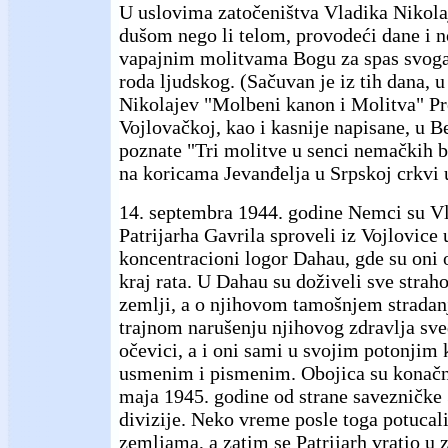
U uslovima zatočeništva Vladika Nikolaj
dušom nego li telom, provodeći dane i n
vapajnim molitvama Bogu za spas svoga
roda ljudskog. (Sačuvan je iz tih dana, u
Nikolajev "Molbeni kanon i Molitva" Pr
Vojlovačkoj, kao i kasnije napisane, u B
poznate "Tri molitve u senci nemačkih b
na koricama Jevanđelja u Srpskoj crkvi 
14. septembra 1944. godine Nemci su Vl
Patrijarha Gavrila sproveli iz Vojlovice 
koncentracioni logor Dahau, gde su oni 
kraj rata. U Dahau su doživeli sve strah
zemlji, a o njihovom tamošnjem stradanj
trajnom narušenju njihovog zdravlja sv
očevici, a i oni sami u svojim potonjim
usmenim i pismenim. Obojica su konačn
maja 1945. godine od strane savezničke
divizije. Neko vreme posle toga potucal
zemljama, a zatim se Patrijarh vratio u 