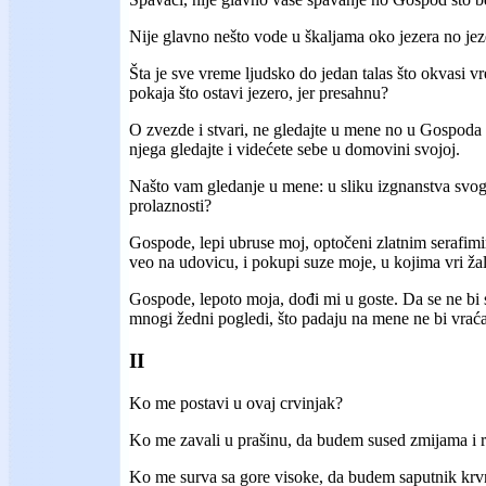
Nije glavno nešto vode u škaljama oko jezera no jez
Šta je sve vreme ljudsko do jedan talas što okvasi vr
pokaja što ostavi jezero, jer presahnu?
O zvezde i stvari, ne gledajte u mene no u Gospoda 
njega gledajte i videćete sebe u domovini svojoj.
Našto vam gledanje u mene: u sliku izgnanstva svo
prolaznosti?
Gospode, lepi ubruse moj, optočeni zlatnim serafim
veo na udovicu, i pokupi suze moje, u kojima vri žal
Gospode, lepoto moja, dođi mi u goste. Da se ne bi 
mnogi žedni pogledi, što padaju na mene ne bi vrać
II
Ko me postavi u ovaj crvinjak?
Ko me zavali u prašinu, da budem sused zmijama i r
Ko me surva sa gore visoke, da budem saputnik krv