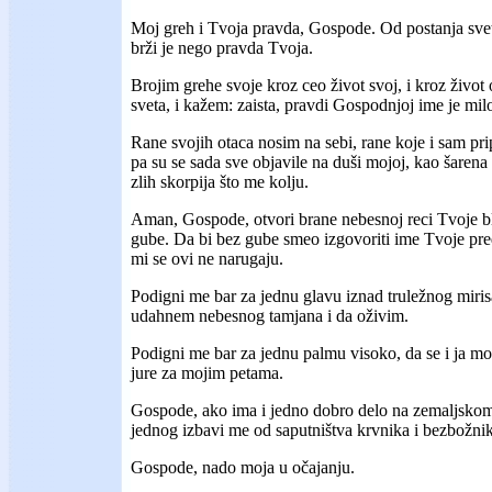
Moj greh i Tvoja pravda, Gospode. Od postanja svet
brži je nego pravda Tvoja.
Brojim grehe svoje kroz ceo život svoj, i kroz život
sveta, i kažem: zaista, pravdi Gospodnjoj ime je milo
Rane svojih otaca nosim na sebi, rane koje i sam pr
pa su se sada sve objavile na duši mojoj, kao šarena 
zlih skorpija što me kolju.
Aman, Gospode, otvori brane nebesnoj reci Tvoje bla
gube. Da bi bez gube smeo izgovoriti ime Tvoje pre
mi se ovi ne narugaju.
Podigni me bar za jednu glavu iznad truležnog miri
udahnem nebesnog tamjana i da oživim.
Podigni me bar za jednu palmu visoko, da se i ja m
jure za mojim petama.
Gospode, ako ima i jedno dobro delo na zemaljsko
jednog izbavi me od saputništva krvnika i bezbožni
Gospode, nado moja u očajanju.