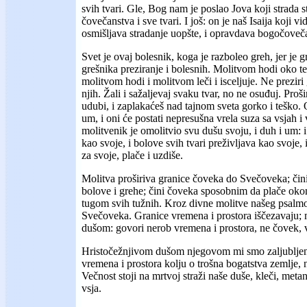
svih tvari. Gle, Bog nam je poslao Jova koji strada 
čovečanstva i sve tvari. I još: on je naš Isaija koji v
osmišljava stradanje uopšte, i opravdava bogočoveč
Svet je ovaj bolesnik, koga je razboleo greh, jer je gr
grešnika preziranje i bolesnih. Molitvom hodi oko te
molitvom hodi i molitvom leči i isceljuje. Ne preziri
njih. Žali i sažaljevaj svaku tvar, no ne osuđuj. Proš
udubi, i zaplakaćeš nad tajnom sveta gorko i teško. O
um, i oni će postati nepresušna vrela suza sa vsjah i
molitvenik je omolitvio svu dušu svoju, i duh i um: 
kao svoje, i bolove svih tvari preživljava kao svoje, 
za svoje, plače i uzdiše.
Molitva proširiva granice čoveka do Svečoveka; čini
bolove i grehe; čini čoveka sposobnim da plače oko
tugom svih tužnih. Kroz divne molitve našeg psalmo
Svečoveka. Granice vremena i prostora iščezavaju; 
dušom: govori nerob vremena i prostora, ne čovek,
Hristočežnjivom dušom njegovom mi smo zaljubljeni 
vremena i prostora kolju o trošna bogatstva zemlje, 
Večnost stoji na mrtvoj straži naše duše, kleči, metani
vsja.