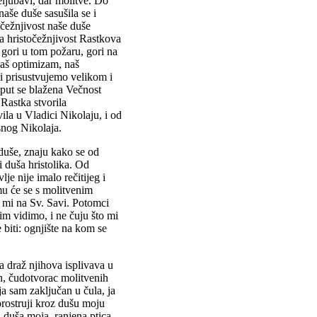
veljubavi, dar molitve. Do
naše duše sasušila se i
očežnjivost naše duše
na hristočežnjivost Rastkova
 gori u tom požaru, gori na
 naš optimizam, naš
i prisustvujemo velikom i
put se blažena Večnost
 Rastka stvorila
ila u Vladici Nikolaju, i od
snog Nikolaja.
duše, znaju kako se od
 duša hristolika. Od
e nije imalo rečitijeg i
u će se s molitvenim
o mi na Sv. Savi. Potomci
ojim vidimo, i ne čuju što mi
biti: ognjište na kom se
a draž njihova isplivava u
n, čudotvorac molitvenih
a sam zaključan u čula, ja
rostruji kroz dušu moju
i duša moja, ranjena ptica