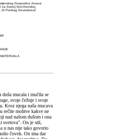
valjevskog Gospodina Jovana
r na Svetoj Gori Atonskoj
c, Dr Predrag Govedarević
NIK
VANJE
 MATERIJALA
 duša mucala i mučila se
tuge, svoje čežnje i svoje
laju. Kroz njega naša mucava
u rečite molitve kakve ne
toji nad našom dušom i ona
svetova". On je stil,
a u nas nije tako govorio
 molio čovek. On ima dar