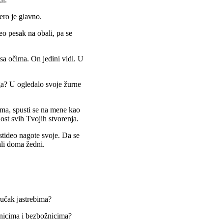
ero je glavno.
eo pesak na obali, pa se
sa očima. On jedini vidi. U
ga? U ogledalo svoje žurne
ima, spusti se na mene kao
ost svih Tvojih stvorenja.
stideo nagote svoje. Da se
ali doma žedni.
učak jastrebima?
nicima i bezbožnicima?