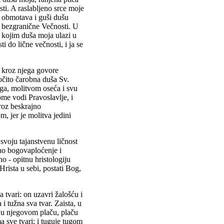
sti. A raslabljeno srce moje
a obmotava i guši dušu
va bezgranične Večnosti. U
i kojim duša moja ulazi u
 do lične večnosti, i ja se
a kroz njega govore
očito čarobna duša Sv.
a, molitvom oseća i svu
me vodi Pravoslavlje, i
roz beskrajno
, jer je molitva jedini
 svoju tajanstvenu ličnost
no bogovaploćenje i
o - opitnu hristologiju
Hrista u sebi, postati Bog,
tvari: on uzavri žalošću i
 i tužna sva tvar. Zaista, u
, u njegovom plaču, plaču
a sve tvari; i tuguje tugom