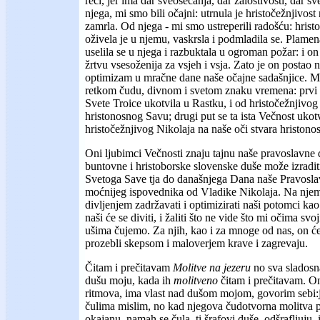
reči, jer ima dar sveosećanja, dar žalostivosti, dar s
njega, mi smo bili očajni: utrnula je hristočežnjivost 
zamrla. Od njega - mi smo ustreperili radošću: hrist
oživela je u njemu, vaskrsla i podmladila se. Plame
uselila se u njega i razbuktala u ogroman požar: i on
žrtvu vsesoženija za vsjeh i vsja. Zato je on postao
optimizam u mračne dane naše očajne sadašnjice. M
retkom čudu, divnom i svetom znaku vremena: prvi 
Svete Troice ukotvila u Rastku, i od hristočežnjivog
hristonosnog Savu; drugi put se ta ista Večnost ukotv
hristočežnjivog Nikolaja na naše oči stvara hristono
Oni ljubimci Večnosti znaju tajnu naše pravoslavne 
buntovne i hristoborske slovenske duše može izraditi
Svetoga Save tja do današnjega Dana naše Pravoslavlj
moćnijeg ispovednika od Vladike Nikolaja. Na njem
divljenjem zadržavati i optimizirati naši potomci ka
naši će se diviti, i žaliti što ne vide što mi očima sv
ušima čujemo. Za njih, kao i za mnoge od nas, on će 
prozebli skepsom i maloverjem krave i zagrevaju.
Čitam i prečitavam
Molitve na jezeru
no sva sladosn
dušu moju, kada ih
molitveno
čitam i prečitavam. O
ritmova, ima vlast nad dušom mojom, govorim sebi:j
čulima mislim, no kad njegova čudotvorna molitva p
okajanu, namah se čula, ti šrafovi duše, odšrafljuju, 