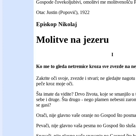
Gospode čovekoljubivi, omolitvi me molitvenošću 
Otac Justin (Popović), 1922
Episkop Nikolaj
Molitve na jezeru
I
Ko me to gleda netremice kroza sve zvezde na neb
Zakrite oči svoje, zvezde i stvari; ne gledajte nago
peče kroz moje oči.
Šta imate da vidite? Drvo života, koje se smanjilo u 
sebe i druge. Šta drugo - nego plamen nebesni zaronjen
se gasi?
Orači, nije glavno vaše oranje no Gospod što posma
Pevači, nije glavno vaša pesma no Gospod što sluša
Spavači, nije glavno vaše spavanje no Gospod što b