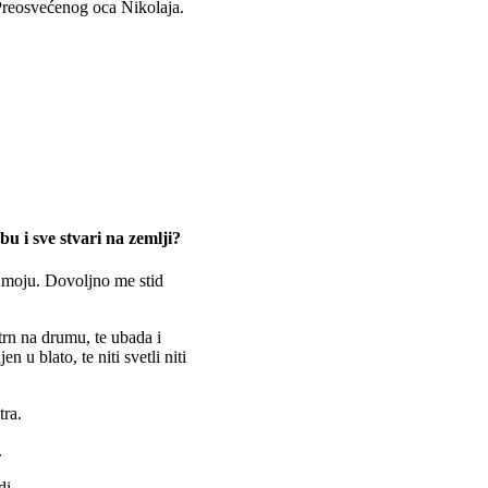
Preosvećenog oca Nikolaja.
u i sve stvari na zemlji?
tu moju. Dovoljno me stid
trn na drumu, te ubada i
 u blato, te niti svetli niti
tra.
.
di.