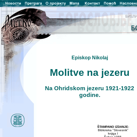
Episkop Nikolaj
Molitve na jezeru
Na Ohridskom jezeru 1921-1922
godine.
ŠTAMPANO IZDANJE:
Biblioteka "Slovesnik"
knjiga I
Šabac 1988.