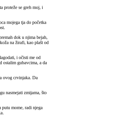
a proteže se greh moj, i
 oca mojega tja do početka
st.
ipremah dok u njima bejah,
koža na žirafi, kao plašt od
godati, i očisti me od
d ostalim gubavcima, a da
sa ovog crvinjaka. Da
ogu nasmejati zmijama, što
m putu mome, radi njega
ka.