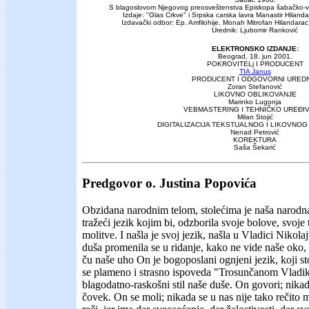
S blagoslovom Njegovog preosveštenstva Episkopa šabačko-
Izdaje: "Glas Crkve" i Srpska carska lavra Manastir Hilanda
Izdavački odbor: Ep. Amfilohije, Monah Mitrofan Hilandara
Urednik: Ljubomir Ranković
ELEKTRONSKO IZDANJE:
Beograd,
18.
jun
2001.
POKROVITELj I PRODUCENT
TIA Janus
PRODUCENT I ODGOVORNI URED
Zoran Stefanović
LIKOVNO OBLIKOVANJE
Marinko Lugonja
VEBMASTERING I TEHNIČKO UREĐI
Milan Stojić
DIGITALIZACIJA TEKSTUALNOG I LIKOVNOG
Nenad Petrović
KOREKTURA
Saša Šekarić
Predgovor o. Justina Popovića
Obzidana narodnim telom, stolećima je naša narodna
tražeći jezik kojim bi, odzborila svoje bolove, svoje 
molitve. I našla je svoj jezik, našla u Vladici Niko
duša promenila se u ridanje, kako ne vide naše oko, 
ču naše uho On je bogoposlani ognjeni jezik, koji s
se plameno i strasno ispoveda "Trosunčanom Vladiki 
blagodatno-raskošni stil naše duše. On govori; nikad
čovek. On se moli; nikada se u nas nije tako rečito