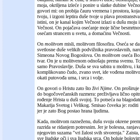
moja, okriljena izleće i ponire u slatke dubine Večno
govori mi: on probija čauru vremena i prostora, koj
tvoju, i izgoni leptira duše tvoje u plava prostranst
istini, on je kanal kojim Večnost izlazi u dušu moju 
Večnost. On pojačava osećanje moje lične besmrtnosti
osećam strancem u svetu, a domaćinu Večnosti.
On
molitvom
misli, molitvom filosofira. Oseća se d
svetlosne duše velikih podvižnika pravoslavnih, nar
Simeona Novog Bogoslova. On
molitvom
oseća Bog
tvar. On je u molitvenom odnošaju prema svemu. To
samo Pravoslavlje. Duša se sva sabira u molitvu, i k
komplikovano čudo, zvano svet, ide vođena molitvom
okati putovođa uma, i srca i volje.
On govori o Hristu zato što
živi Njime
. On proširuje
do bogočovečanskih razmera: preživljava lično opit
rođenje Hrista u duši svojoj. To potseća na blagodatn
Makarija Svetog i Velikog. Smisao čoveka je: roditi 
jer je zato Bog postao hrana ljudima.
Kada, molitvom razneženu, dušu svoju okrene prema 
razrida se ridanjem potresnim. Jer je bolesna, ranjava
njegovim suzama "vri žalost svih stvorenja." Zaista
sve ljudske oči i sva ljudska srca. On boluje bolovim