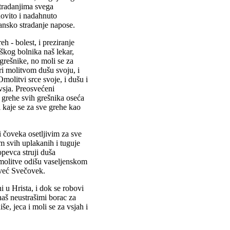
stradanjima svega
idovito i nadahnuto
ansko stradanje napose.
eh - bolest, i preziranje
škog bolnika naš lekar,
 grešnike, no moli se za
iri molitvom dušu svoju, i
molitvi srce svoje, i dušu i
 vsja. Preosvećeni
i grehe svih grešnika oseća
i kaje se za sve grehe kao
 čoveka osetljivim za sve
m svih uplakanih i tuguje
pevca struji duša
molitve odišu vaseljenskom
 već Svečovek.
u Hrista, i dok se robovi
naš neustrašimi borac za
še, jeca i moli se za vsjah i