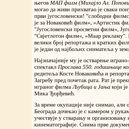
његов
МАП филм (Михајло Ал. Попови
могао да живи прихватао је сваки пон
први југословенски! "слободни филмс
је за Новаковић филм«, »Артистик фи
"Југословенски просветни филм«, Југо
"Свјетлотон филм«, »Маар рекламу". 
велики број репортажа и кратких фил
је један од најбољих сниматеља у зем
Најзначајније му је остварење игран
спектакл
Прослава 550. годишњице ко
редитеља Косте Новаковића и репорт
Загребу пред почетак рата. Рат је пр
играног филма
Љубица и Јања
који ј
Мика Ђорђевић.
За време окупације није снимао, али
Београда дочекао је с камером у рука
учествује у стварању и организовању 
кинематографије. Снима прве докуме