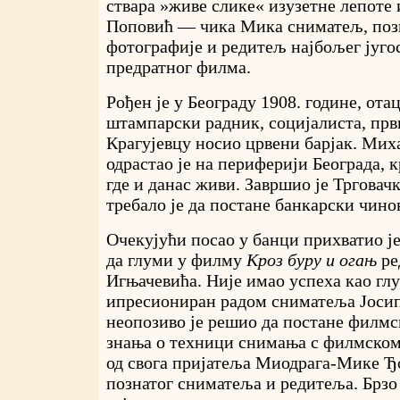
ствара »живе слике« изузетне лепоте 
Поповић — чика Мика сниматељ, поз
фотографије и редитељ најбољег југо
предратног филма.
Рођен је у Београду 1908. године, ота
штампарски радник, социјалиста, први
Крагујевцу носио црвени барјак. Мих
одрастао је на периферији Београда, к
где и данас живи. Завршио је Трговачк
требало је да постане банкарски чино
Очекујући посао у банци прихватио ј
да глуми у филму
Кроз буру и огањ
ре
Игњачевића. Није имао успеха као глу
ипресиониран радом сниматеља Јосип
неопозиво је решио да постане филм
знања о техници снимања с филмском
од свога пријатеља Миодрага-Мике Ђо
познатог сниматеља и редитеља. Брзо