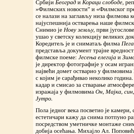
Србији
Београд
и
Кораци слободе,
реп
»Филмских новости" и «Филмског пре
се налази на заглављу низа филмова к
најуспешнија остварења наше филмск
Снимио је
Нову земљу,
први југослове
ушао у светску колекцију великих до
Коредитељ је и сниматаљ филма
Пега
представља документ трајне вредности
филмске поеме:
Јесења
елегија
и
Зимс
је директор фотографије у осам игран
највећи домет остварио у филмовим
с којим је сарађивао неколико година
кадар и смисао за стварање атмосфер
изражаја у филмовима
Он, Мајка, син,
Јутро.
Пола једног века посветио је камери, 
естетичари кажу да снима потпуно р
посредством уметничке монтаже сни
добија осећања. Михајло Ал. Поповић