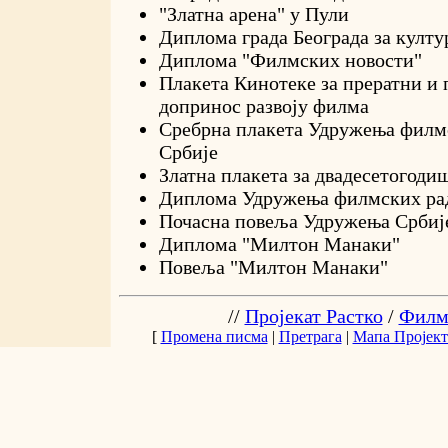
"Златна арена" у Пули
Диплома града Београда за култу
Диплома "Филмских новости"
Плакета Кинотеке за прератни и 
допринос развоју филма
Сребрна плакета Удружења филм
Србије
Златна плакета за двадесетогоди
Диплома Удружења филмских ра
Почасна повеља Удружења Србиј
Диплома "Милтон Манаки"
Повеља "Милтон Манаки"
//
Пројекат Растко
/
Филм
[
Промена писма
|
Претрага
|
Мапа Пројект