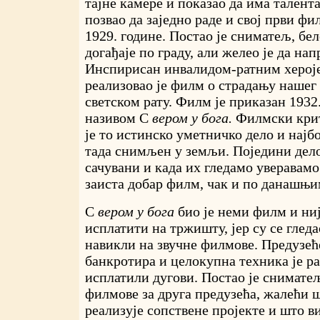
тајне камере и показао да има талента
позвао да заједно раде и свој први ф
1929. године. Постао је сниматељ, бел
догађаје по граду, али желео је да на
Инспирисан инвалидом-ратним хероје
реализовао је филм о страдању нашег
светском рату. Филм је приказан 1932
називом С
вером у бога.
Филмски крит
је то истинско уметничко дело и најб
тада снимљен у земљи. Поједини дел
сачувани и када их гледамо уверавамо 
заиста добар филм, чак и по данашњ
С
вером у бога
био је неми филм и ниј
исплатити на тржишту, јер су се глед
навикли на звучне филмове. Предузеће
банкротира и целокупна техника је ра
исплатили дугови. Постао је снимате
филмове за друга предузећа, жалећи 
реализује сопствене пројекте и што в