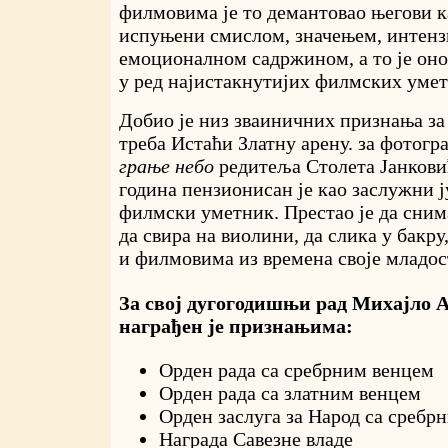
филмовима је то демантовао његови к
испуњени смислом, значењем, интенз
емоционалном садржином, а то је оно 
у ред најистакнутијих филмских умет
Добио је низ зваиничних признања за с
треба Истаћи Златну арену. за фотог
грање небо
редитеља Столета Јанкови
година пензионисан је као заслужни 
филмски уметник. Престао је да снима
да свира на виолини, да слика у бакр
и филмовима из времена своје младос
За свој дугогодишњи рад Михајло 
награђен је признањима:
Орден рада са сребрним венцем
Орден рада са златним венцем
Орден заслуга за Народ са сребр
Награда Савезне владе