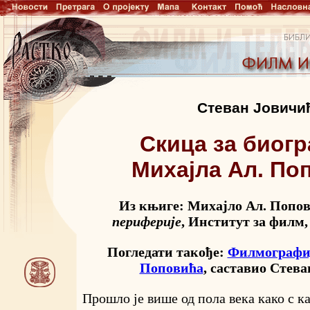
Стеван Јовичи
Скица за биог
Михајла Ал. По
Из књиге: Михајло Ал. Попо
периферије
, Институт за филм, 
Погледати такође:
Филмографиј
Поповића
, саставио Стев
Прошло је више од пола века како с к