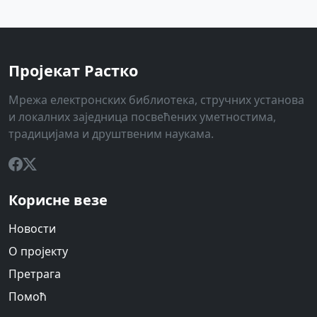
Пројекат Растко
Мрежа електронских библиотека, стручних установа
и локалних заједница посвећених уметностима,
традицијама и друштвеним наукама.
Корисне везе
Новости
О пројекту
Претрага
Помоћ