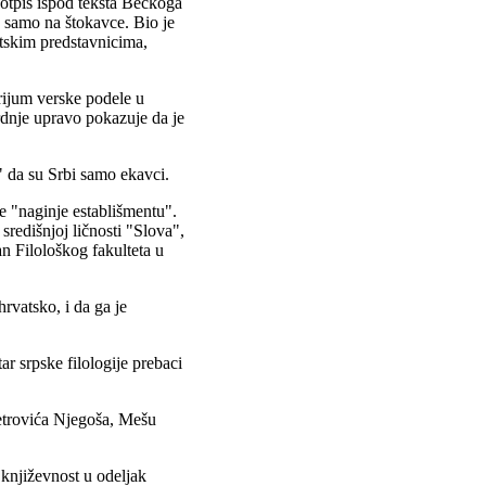
 potpis ispod teksta Bečkoga
samo na štokavce. Bio je
tskim predstavnicima,
erijum verske podele u
vrdnje upravo pokazuje da je
u" da su Srbi samo ekavci.
e "naginje establišmentu".
središnjoj ličnosti "Slova",
an Filološkog fakulteta u
hrvatsko, i da ga je
ar srpske filologije prebaci
etrovića Njegoša, Mešu
književnost u odeljak