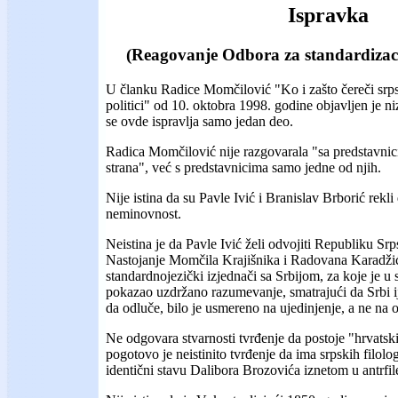
Ispravka
(Reagovanje Odbora za standardizaci
U članku Radice Momčilović "Ko i zašto čereči srpsk
politici" od 10. oktobra 1998. godine objavljen je ni
se ovde ispravlja samo jedan deo.
Radica Momčilović nije razgovarala "sa predstavnic
strana", već s predstavnicima samo jedne od njih.
Nije istina da su Pavle Ivić i Branislav Brborić rekli
neminovnost.
Neistina je da Pavle Ivić želi odvojiti Republiku Srp
Nastojanje Momčila Krajišnika i Radovana Karadži
standardnojezički izjednači sa Srbijom, za koje je u
pokazao uzdržano razumevanje, smatrajući da Srbi i
da odluče, bilo je usmereno na ujedinjenje, a ne na 
Ne odgovara stvarnosti tvrđenje da postoje "hrvatsk
pogotovo je neistinito tvrđenje da ima srpskih filologa
identični stavu Dalibora Brozovića iznetom u antrfile