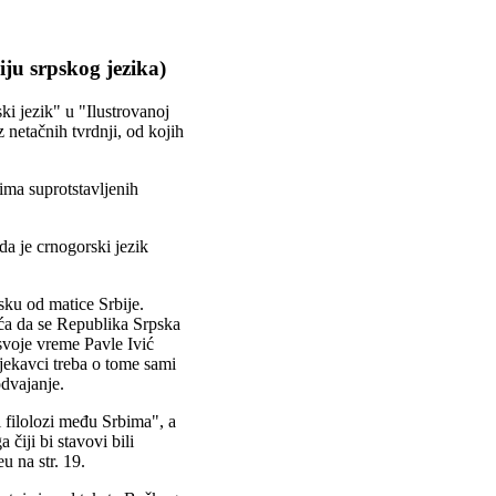
ju srpskog jezika)
i jezik" u "Ilustrovanoj
z netačnih tvrdnji, od kojih
ima suprotstavljenih
 da je crnogorski jezik
sku od matice Srbije.
ća da se Republika Srpska
 svoje vreme Pavle Ivić
jekavci treba o tome sami
odvajanje.
i filolozi među Srbima", a
 čiji bi stavovi bili
u na str. 19.