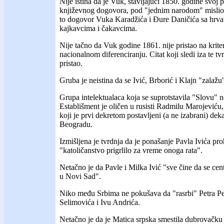
Nije istina da je Vuk, stavljajući 1850. godine svoj
književnog dogovora, pod "jednim narodom" mislio 
to dogovor Vuka Karadžića i Đure Daničića sa hrva
kajkavcima i čakavcima.
Nije tačno da Vuk godine 1861. nije pristao na krit
nacionalnom diferenciranju. Citat koji sledi iza te t
pristao.
Gruba je neistina da se Ivić, Brborić i Klajn "zalaž
Grupa intelektualaca koja se suprotstavila "Slovu" n
Establišment je oličen u rusisti Radmilu Marojeviću, 
koji je prvi dekretom postavljeni (a ne izabrani) dek
Beogradu.
Izmišljena je tvrdnja da je ponašanje Pavla Ivića pro
"katoličanstvo prigrlilo za vreme onoga rata".
Netačno je da Pavle i Milka Ivić "sve čine da se cent
u Novi Sad".
Niko među Srbima ne pokušava da "rasrbi" Petra P
Selimovića i Ivu Andrića.
Netačno je da je Matica srpska smestila dubrovačku 