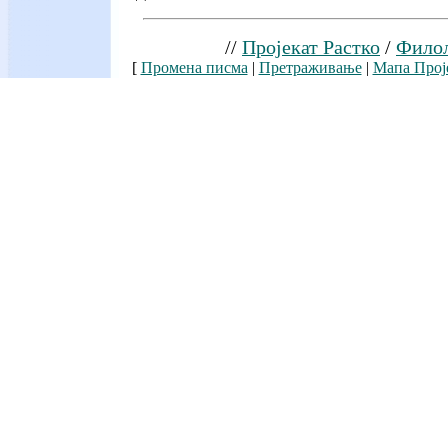
//
Пројекат Растко
/
Филол
[
Промена писма
|
Претраживање
|
Мапа Прој