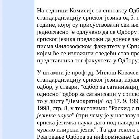
На седници Комисије за синтаксу Одб
стандардизацију српског језика од 5. 
године, којој су присуствовали сви њ
једногласно је одлучено да се Одбору
српског језика предложи да донесе з
писма Филозофском факултету у Српс
којем ће се изложити следећи став пр
представника тог факултета у Одбору
У штампи је проф. др Милош Ковачеви
стандардизацију српског језика, изјав
одбор, у ствари, "одбор за сатанизациј
односно "одбор за сатанизацију српско
то у листу "Демократија" од 17. 9. 1998,
1998, стр. 8, у текстовима: "Раскид 
језичке науке
" (при чему је у наслову
српска језичка наука дата под наводн
чувало илирски језик". Та два текста 
Реаговање Одбора за информисање Св