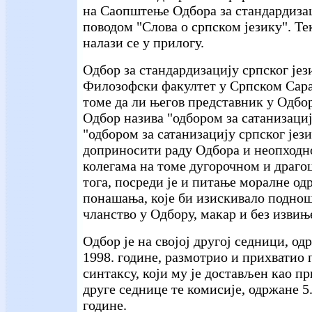
на Саопштење Одбора за стандардизац
поводом "Слова о српском језику". Те
налази се у прилогу.
Одбор за стандардизацију српског јез
Филозофски факултет у Српском Сарај
томе да ли његов представник у Одбор
Одбор назива "одбором за сатанизациј
"одбором за сатанизацију српског јез
доприносити раду Одбора и неопходн
колегама на томе дугорочном и драго
тога, посреди је и питање моралне од
понашања, које би изискивало поднош
чланство у Одбору, макар и без извињ
Одбор је на својој другој седници, од
1998. године, размотрио и прихватио 
синтаксу, који му је достављен као п
друге седнице те комисије, одржане 5
године.