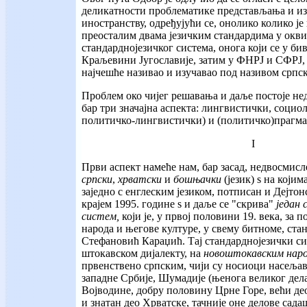
деликатности проблематике представљања и изу
иностранству, одређујући се, онолико колико је
преосталим двама језичким стандардима у окви
стандарднојезичког система, онога који се у 
Краљевини Југославије, затим у ФНРЈ и СФРЈ, 
најчешће називао и изучавао под називом српск
Проблем око чијег решавања и даље постоје не
бар три значајна аспекта: лингвистички, соци
политичко-лингвистички) и (политичко)прагма
I
Први аспект намеће нам, бар засад, недвосмисл
српски
,
хрватски
и
бошњачки
(језик) ѕ на којима 
заједно с енглеским језиком, потписан и Дејто
крајем 1995. године ѕ и даље се "скрива"
један 
систем,
који је, у првој половини 19. века, за
народа и његове културе, у свему битноме, ста
Стефановић Караџић. Тај стандарднојезички сис
штокавском дијалекту, на
новоштокавским наро
првенствено српским, чији су носиоци насеља
западне Србије, Шумадије (њенога великог дела
Војводине, добру половину Црне Горе, већи д
и знатан део Хрватске, тачније оне делове сад