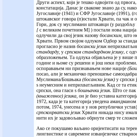
Други аспект, који је тешко одвојити од првога
констатација. Данас је свакоме знано да су, на
Југославије (1941) и СФР Југославије (1991), (
штокавског говора (п)остали Хрвати, па чак и 
Гори, док су муслимани штокавци (у раздобљу 
[
с великим почетним М] ) постали нова нација
одлучили да свој језик назову
босанским,
што н
Хрвати. Првом својом одлуком Одбор за станда
прогласио је назив
босански језик
неприхватљи
стандарду,
у
српском стандардном језику
, с од
образложењем. Та одлука објављена је у више 
године и њоме су решени и још неки проблеми.
оспоравањем ни признавањем нове нације
(Бо
посао, али је механичко преношење самоодабран
Муслимана/Бошњака
(босански језик)
у српски 
ѕ неумесним и неприхватљивим. Кад се та етик
српски, она гласи ѕ
бошњачки језик.
Што се пак
(књижевног) језика,
он је био уставна категориј
1972, када је та категорија уведена амандманом
потом, 1974, унесена и у нов републички устав
српскохрватски језик
Хрвати никада нису имал
нити их је задовољавао обрнути смер те слож
Ако се покушамо ваљано оријентисати на тере
лингвистике и савремене изванјезичке стварно