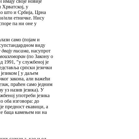
 имају своје новије
 Хрватској, у
о што и Србија, Црна
 и/или етничке. Нису
споре па ни оне у
лази само (појам и
у супстандардном виду
 двају писама
, насупрот
воизговоран
(по Закону о
д 1991, "у службеној је
редставља српски језички
 језиком [ у даљем
ичког закона, али важећи
език
, праћен само једним
у уз назив језика). У
жбеној употреби језика
о оба изговора: до
је предност екавици, а
не баца камењем ни на
их сазнања, као и од