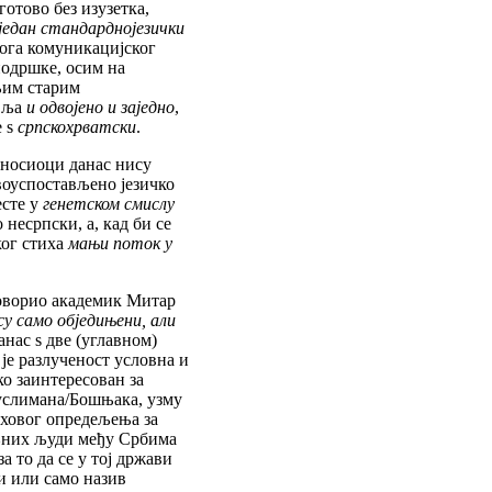
отово без изузетка,
један стандарднојезички
ога комуникацијског
подршке, осим на
њим старим
авља
и одвојено и заједно
,
е ѕ
српскохрватски
.
 носиоци данас нису
воуспостављено језичко
есте у
генетском смислу
несрпски, а, кад би се
ког стиха
мањи поток у
говорио академик Митар
су само обједињени, али
анас ѕ две (углавном)
 је разлученост условна и
о заинтересован за
Муслимана/Бошњака, узму
њиховог опредељења за
љних људи међу Србима
а то да се у тој држави
ки или само назив