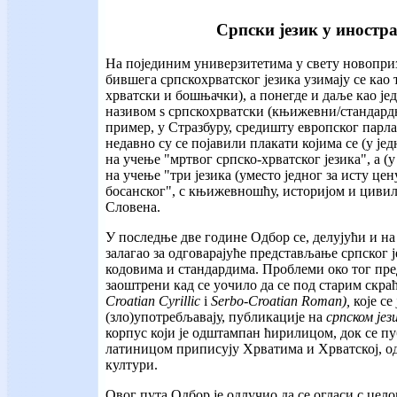
Српски језик у иностр
На појединим универзитетима у свету новопри
бившега српскохрватског језика узимају се као т
хрватски и бошњачки), а понегде и даље као јед
називом ѕ српскохрватски (књижевни/стандардни
пример, у Стразбуру, средишту европског парл
недавно су се појавили плакати којима се (у је
на учење "мртвог српско-хрватског језика", а (
на учење "три језика (уместо једног за исту цену
босанског", с књижевношћу, историјом и циви
Словена.
У последње две године Одбор се, делујући и на
залагао за одговарајуће представљање српског 
кодовима и стандардима. Проблеми око тог пр
заоштрени кад се уочило да се под старим скр
Croatian Cyrillic
i
Serbo-Croatian Roman),
које се
(зло)употребљавају, публикације на
српском јез
корпус који је одштампан ћирилицом, док се п
латиницом приписују Хрватима и Хрватској, од
култури.
Овог пута Одбор је одлучио да се огласи с ц