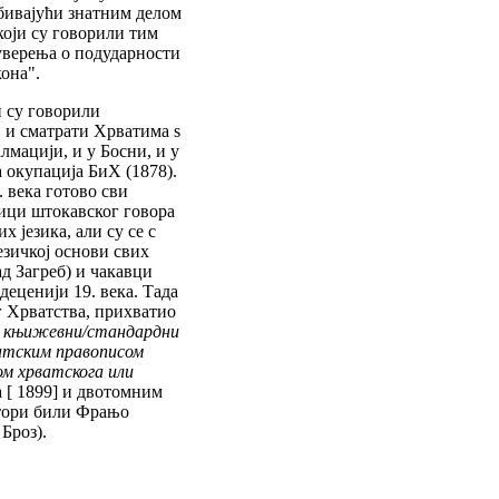
бивајући знатним делом
који су говорили тим
уверења о подударности
кона".
и су говорили
и и сматрати Хрватима ѕ
алмацији, и у Босни, и у
а окупација БиХ (1878).
. века готово сви
ици штокавског говора
 језика, али су се с
езичкој основи свих
д Загреб) и чакавци
деценији 19. века. Тада
г Хрватства, прихватио
ј
књижевни/стандардни
атским правописом
м хрватскога или
 [ 1899] и двотомним
аутори били Фрањо
Броз).