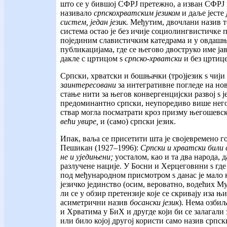
што се у бившој СФРЈ претежно, а изван СФРЈ г
називало
српскохрватским језиком
и даље јесте
систем, један језик.
Међутим, двочлани назив т
система остао је без ичије социолингвистичке 
појединим славистичким катедрама и у овдаш
публикацијама, где се његово двоструко име ј
дакле с цртицом ѕ
српско-хрватски
и без цртиц
Српски, хрватски и бошњачки (тро)језик ѕ чији
заинтересовани
за интегративне погледе на но
стање нити за његов конвергенцијски развој ѕ ј
предоминантно српски, неупоредиво више него 
ствар могла посматрати кроз призму његошевс
већи увире,
и (само) српски језик.
Ипак, ваља се присетити шта је својевремено 
Пешикан (1927–1996):
Српски и хрватски били 
не и уједињени;
уосталом, као и та два народа, д
разлучене нације. У Босни и Херцеговини ѕ где
под међународном присмотром ѕ данас је мало к
језичко јединство (осим, вероватно, водећих 
ли се у обзир претензије које се скривају иза 
асиметрични назив
босански језик
). Нема озби
и Хрватима у БиХ и другде који би се залагали з
или било којој другој користи само назив српс