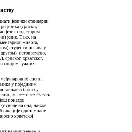
анству
знати језички стандарди
ри језика (српски,
ан језик под старим
) језик. Тако, на
аментарног живота,
дном) студенти позивају
у другом), истовремено,
), српског, хрватског,
лизацијом Јужних
 међународној сцени,
језика у појединим
едстављања били су
аћеницама
scc
и
scr (Serbo-
 још понегде
ику
своде на онај њихов
убликације одштампане
носно хрватској
еловитим мишљењем о