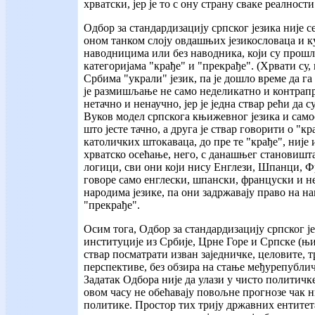
хрватски, јер је то с ону страну сваке реалности
Одбор за стандардизацију српског језика није 
оном танком слоју овдашњих језикословаца и к
наводницима или без наводника, који су прош
категоријама "крађе" и "прекрађе". (Хрвати су
Србима "украли" језик, па је дошло време да га
је размишљање не само неделикатно и контрапр
нетачно и ненаучно, јер је једна ствар рећи да 
Вуков модел српскога књижевног језика и само
што јесте тачно, а друга је ствар говорити о "кр
католичких штокаваца, до пре те "крађе", није
хрватско осећање, него, с данашњег становишта
логици, сви они који нису Енглези, Шпанци, 
говоре само енглески, шпански, француски и н
народима језике, па они задржавају право на 
"прекрађе".
Осим тога, Одбор за стандардизацију српског је
институције из Србије, Црне Горе и Српске (њи
ствар посматрати изван заједничке, целовите, 
перспективе, без обзира на стање међурепубли
Задатак Одбора није да улази у чисто политичке
овом часу не обећавају повољне прогнозе чак н
политике. Простор тих трију државних ентитет