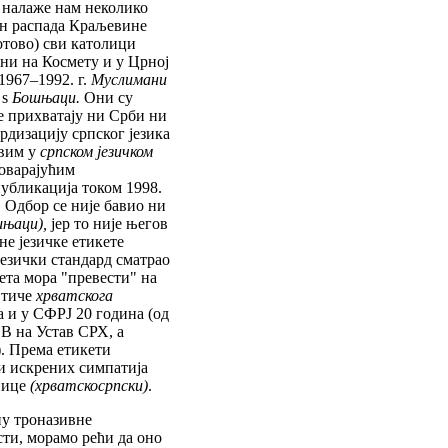
, налаже нам неколико
кон распада Краљевине
готово) сви католици
они на Космету и у Црној
1967–1992. г.
Муслимани
 ѕ
Бошњаци.
Они су
е прихватају ни Срби ни
рдизацију српског језика
вим у
српском језичком
говарајућим
публикација током 1998.
 Одбор се није бавио ни
шњаци),
јер то није његов
е језичке етикете
језички стандард сматрао
ета мора "превести" на
 тиче
хрватскога
а и у СФРЈ 20 година (од
 В на Устав СРХ, а
). Према етикети
и искрених симпатија
енице
(хрватскосрпски)
.
ну троназивне
сти, морамо рећи да оно