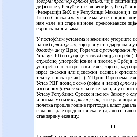
говорни простор српског језика
, чији баштиници
дијаспоре у Републици Словенији, у Републици
Федерацији БиХ и у Републици Македонији, ка
Гора и Српска имају своје мањине, националне
нам мале, ни старе ни нове, прекоокеанске дија
европским земљама.
У постојећим уставима и законима упориште на
назив)
српски језик
, који је и у стандардном и 
двоазбучан
(у Црној Гори чак с
равноправношћу
Уставу СРЈ) и свугде (и у службеној употреби)
д
службеној употреби језика и писама у Србији, о
употреби српскохрватски језик, који се, када п
израз, екавски или ијекавски, назива и српским
тексту: српски језик] "). У Црној Гори нема јез
Устав РЦГ познаје само (појам и назив)
српски ј
изговором
(ијекавским
, који се наводи у генитив
Уставу Републике Српске и њеном Закону о слу
и писма, уз назив
српски језик,
стоје равноправн
почетка прошле године претходна власт давала 
садашња даје предност ијекавици, али се нико 
стандардну екавицу.
III
Полазећи од наших и општих социолингвистичк