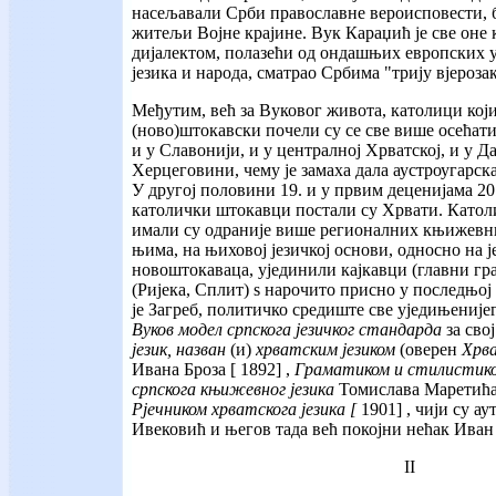
насељавали Срби православне вероисповести, 
житељи Војне крајине. Вук Караџић је све оне 
дијалектом, полазећи од ондашњих европских 
језика и народа, сматрао Србима "трију вјероза
Међутим, већ за Вуковог живота, католици кој
(ново)штокавски почели су се све више осећат
и у Славонији, и у централној Хрватској, и у Д
Херцеговини, чему је замаха дала аустроугарск
У другој половини 19. и у првим деценијама 20
католички штокавци постали су Хрвати. Катол
имали су одраније више регионалних књижевних
њима, на њиховој језичкој основи, односно на ј
новоштокаваца, ујединили кајкавци (главни гра
(Ријека, Сплит) ѕ нарочито присно у последњој 
је Загреб, политичко средиште све уједињеније
Вуков модел српскога језичког стандарда
за сво
језик, назван
(и)
хрватским језиком
(оверен
Хрв
Ивана Броза [ 1892] ,
Граматиком и стилистико
српскога књижевног језика
Томислава Маретића
Рјечником хрватскога језика [
1901] , чији су 
Ивековић и његов тада већ покојни нећак Иван 
II