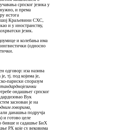
чавања српског језика у
 нужно, и према
ру истога
бившој Краљевини СХС,
као и у иностранству,
охрватски језик.
доумице и колебања има
олингвистички (односно
тички.
ен одговор: иза назива
је, тј. под којима је,
нско-париски споразум
стандарднојезички
 потребе ондашњег српског
ндардизовао Вук
тем заснован је на
дним говорима,
вали данашња подручја
) и готово целе
ео бивше и садашње БиХ
ашње РХ које су вековима