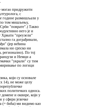
.
се могао придружити
ултуролога, с
ле године размишљали у
, по том мишљењу,
 Срби "поврате".) Такво
одуктивно него је и
су Хрвати "преузели"
стално га дограђивали,
ађи" (јер већина
 имала ни српско ни
, регионално). По тој
Французи и Немци а
емачки "украли" су тим
намиривање по логици
зика, који су основале
х 14), не може целу
трорепубличке
чких политичких односа.
 домене и оквире, који у
и у сфери језичке
а (= бића) ми видимо као