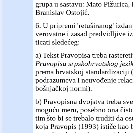
grupa u sastavu: Mato Pižurica, 
Branislav Ostojić.
6. U pripremi 'retuširanog' izda
verovatne i zasad predvidljive 
ticati sledećeg:
a) Tekst Pravopisa treba rastereti
Pravopisu srpskohrvatskog jezi
prema hrvatskoj standardizaciji
podrazumeva i neuvođenje relac
bošnjačkoj normi).
b) Pravopisna dvojstva treba sve
moguću meru, posebno ona čisto 
tim što bi se trebalo truditi da o
koja Pravopis (1993) ističe kao bo