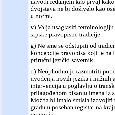
navodi ređanjem kao prva) kako
dvojstava ne bi doživelo kao ose
u normi.
v) Valja usaglasiti terminologij
srpske pravopisne tradicije.
g) Ne sme se odstupiti od tradic
koncepcije pravopisa koji je na i
priručni jezički savetnik.
d) Neophodno je razmotriti pot
uvođenja novih jezika i nužnih 
intervencija u poglavlju o trans
prilagođenom pisanju imena iz st
Možda bi imalo smisla izdvojiti
građu u poseban registar na kraj
pravopis.