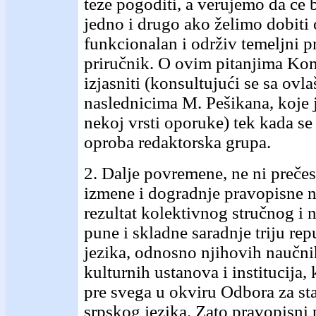
teže pogoditi, a verujemo da će b
jedno i drugo ako želimo dobiti 
funkcionalan i održiv temeljni p
priručnik. O ovim pitanjima Kom
izjasniti (konsultujući se sa ovl
naslednicima M. Pešikana, koje 
nekoj vrsti oporuke) tek kada se
oproba redaktorska grupa.
2. Dalje povremene, ne ni prečes
izmene i dogradnje pravopisne n
rezultat kolektivnog stručnog i 
pune i skladne saradnje triju re
jezika, odnosno njihovih naučni
kulturnih ustanova i institucija, 
pre svega u okviru Odbora za st
srpskog jezika. Zato pravopisni 