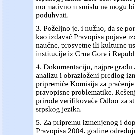
normativnom smislu ne mogu bit
poduhvati.
3. Poželjno je, i nužno, da se p
kao izdavač
Pravopisa pojave i
naučne, prosvetne ili kulturne u
institucije iz Crne Gore i Repub
4. Dokumentaciju, najpre građu 
analizu i obrazloženi predlog i
pripremiće Komisija za praćenje 
pravopisne problematike. Rešen
prirode verifikovaće Odbor za s
srpskog jezika.
5. Za pripremu izmenjenog i do
Pravopisa 2004. godine određuje