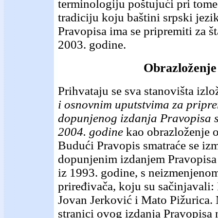
terminologiju poštujući pri tom
tradiciju koju baštini srpski jez
Pravopisa ima se pripremiti za š
2003. godine.
Obrazloženje
Prihvataju se sva stanovišta izl
i osnovnim uputstvima za pripr
dopunjenog izdanja Pravopisa s
2004. godine
kao obrazloženje 
Budući Pravopis smatraće se iz
dopunjenim izdanjem Pravopisa 
iz 1993. godine, s neizmenjen
priređivača, koju su sačinjavali:
Jovan Jerković i Mato Pižurica.
stranici ovog izdanja Pravopisa 