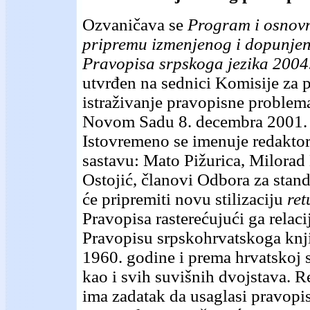
Ozvaničava se
Program i osnovn
pripremu izmenjenog i dopunje
Pravopisa srpskoga jezika 2004
utvrđen na sednici Komisije za p
istraživanje pravopisne problem
Novom Sadu 8. decembra 2001. 
Istovremeno se imenuje redakto
sastavu: Mato Pižurica, Milorad 
Ostojić, članovi Odbora za stand
će pripremiti novu stilizaciju
ret
Pravopisa rasterećujući ga relac
Pravopisu srpskohrvatskoga knji
1960. godine i prema hrvatskoj s
kao i svih suvišnih dvojstava. 
ima zadatak da usaglasi pravopi