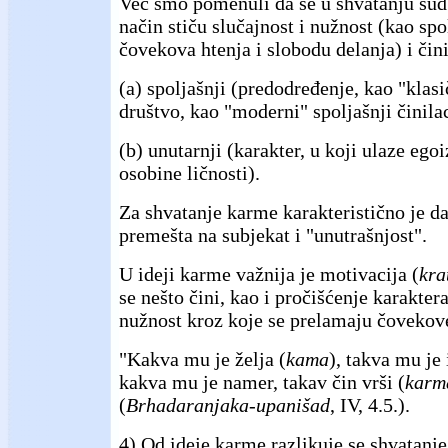
Već smo pomenuli da se u shvatanju sud
način stiču slučajnost i nužnost (kao spo
čovekova htenja i slobodu delanja) i čin
(a) spoljašnji (predodređenje, kao "klasičn
društvo, kao "moderni" spoljašnji činilac
(b) unutarnji (karakter, u koji ulaze egoi
osobine ličnosti).
Za shvatanje karme karakteristično je da
premešta na subjekat i "unutrašnjost".
U ideji karme važnija je motivacija (
kra
se nešto čini, kao i pročišćenje karaktera
nužnost kroz koje se prelamaju čovekove
"Kakva mu je želja (
kama
), takva mu je
kakva mu je namer, takav čin vrši (
karm
(
Brhadaranjaka-upanišad
, IV, 4.5.).
4) Od ideje karme razlikuje se shvatanj