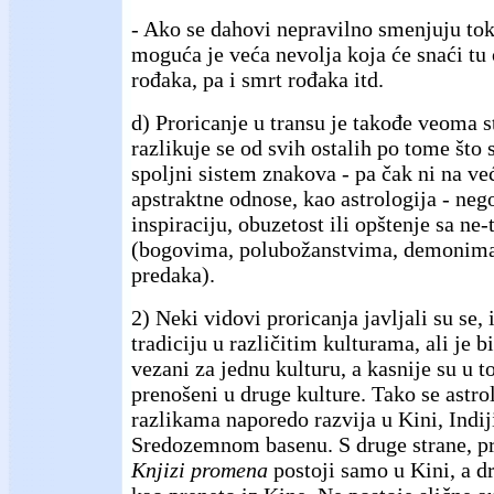
- Ako se dahovi nepravilno smenjuju tok
moguća je veća nevolja koja će snaći tu 
rođaka, pa i smrt rođaka itd.
d) Proricanje u transu je takođe veoma s
razlikuje se od svih ostalih po tome što 
spoljni sistem znakova - pa čak ni na ve
apstraktne odnose, kao astrologija - neg
inspiraciju, obuzetost ili opštenje sa ne
(bogovima, polubožanstvima, demonima
predaka).
2) Neki vidovi proricanja javljali su se, 
tradiciju u različitim kulturama, ali je bi
vezani za jednu kulturu, a kasnije su u 
prenošeni u druge kulture. Tako se astr
razlikama naporedo razvija u Kini, Indij
Sredozemnom basenu. S druge strane, p
Knjizi promena
postoji samo u Kini, a d