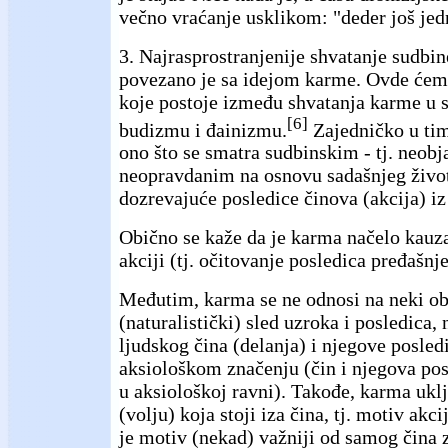
večno vraćanje usklikom: "deder još je
3. Najrasprostranjenije shvatanje sudbine
povezano je sa idejom karme. Ovde ćemo
koje postoje između shvatanja karme u s
[6]
budizmu i đainizmu.
Zajedničko u tim
ono što se smatra sudbinskim - tj. neobja
neopravdanim na osnovu sadašnjeg život
dozrevajuće posledice činova (akcija) iz
Obično se kaže da je karma načelo kauz
akciji (tj. očitovanje posledica pređašnj
Međutim, karma se ne odnosi na neki obj
(naturalistički) sled uzroka i posledica,
ljudskog čina (delanja) i njegove posled
aksiološkom značenju (čin i njegova posl
u aksiološkoj ravni). Takođe, karma ukl
(volju) koja stoji iza čina, tj. motiv akc
je motiv (nekad) važniji od samog čina 