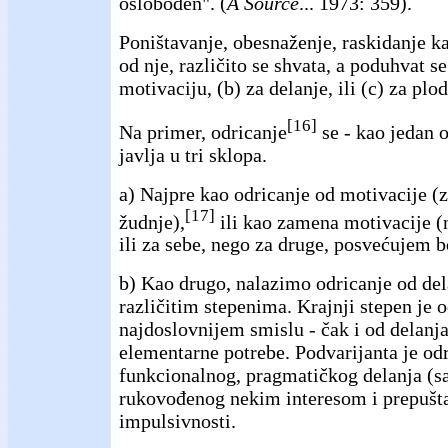
oslobođen". (
A Source
... 1973: 359).
Poništavanje, obesnaženje, raskidanje ka
od nje, različito se shvata, a poduhvat se
motivaciju, (b) za delanje, ili (c) za plo
[16]
Na primer, odricanje
se - kao jedan o
javlja u tri sklopa.
a) Najpre kao odricanje od motivacije (z
[17]
žudnje),
ili kao zamena motivacije (n
ili za sebe, nego za druge, posvećujem b
b) Kao drugo, nalazimo odricanje od del
različitim stepenima. Krajnji stepen je 
najdoslovnijem smislu - čak i od delanja
elementarne potrebe. Podvarijanta je od
funkcionalnog, pragmatičkog delanja (s
rukovođenog nekim interesom i prepušta
impulsivnosti.