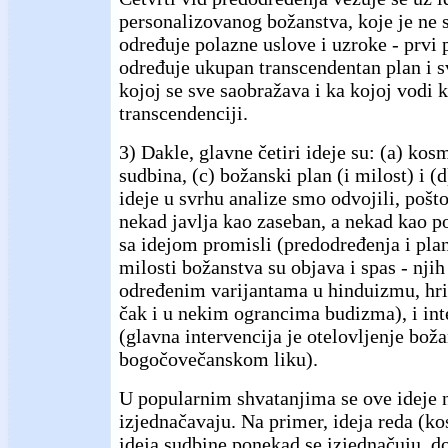
personalizovanog božanstva, koje je ne s
određuje polazne uslove i uzroke - prvi 
određuje ukupan transcendentan plan i s
kojoj se sve saobražava i ka kojoj vodi k
transcendenciji.
3) Dakle, glavne četiri ideje su: (a) kosm
sudbina, (c) božanski plan (i milost) i 
ideje u svrhu analize smo odvojili, pošt
nekad javlja kao zaseban, a nekad kao p
sa idejom promisli (predodređenja i plan
milosti božanstva su objava i spas - njih
određenim varijantama u hinduizmu, hri
čak i u nekim ograncima budizma), i int
(glavna intervencija je otelovljenje bož
bogočovečanskom liku).
U popularnim shvatanjima se ove ideje 
izjednačavaju. Na primer, ideja reda (kos
ideja sudbine ponekad se izjednačuju, d