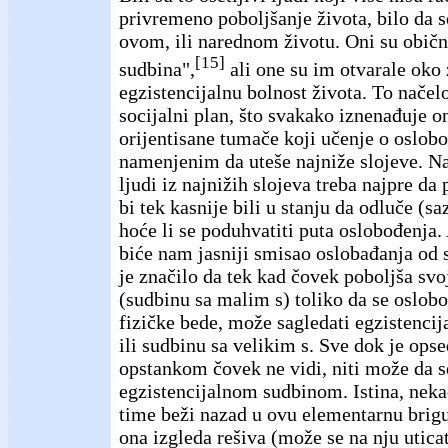
privremeno poboljšanje života, bilo da s
ovom, ili narednom životu. Oni su običn
[15]
sudbina",
ali one su im otvarale oko 
egzistencijalnu bolnost života. To načelo
socijalni plan, što svakako iznenađuje o
orijentisane tumače koji učenje o oslob
namenjenim da uteše najniže slojeve. N
ljudi iz najnižih slojeva treba najpre da
bi tek kasnije bili u stanju da odluče (s
hoće li se poduhvatiti puta oslobođenja
biće nam jasniji smisao oslobađanja od s
je značilo da tek kad čovek poboljša svoj
(sudbinu sa malim s) toliko da se oslob
fizičke bede, može sagledati egzistencij
ili sudbinu sa velikim s. Sve dok je op
opstankom čovek ne vidi, niti može da s
egzistencijalnom sudbinom. Istina, nek
time beži nazad u ovu elementarnu brigu
ona izgleda rešiva (može se na nju utica