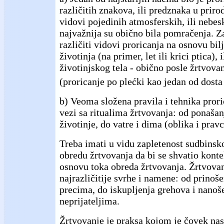
različitih znakova, ili predznaka u priro
vidovi pojedinih atmosferskih, ili nebes
najvažnija su obično bila pomračenja. Z
različiti vidovi proricanja na osnovu bil
životinja (na primer, let ili krici ptica), 
životinjskog tela - obično posle žrtvovan
(proricanje po plećki kao jedan od dosta 
b) Veoma složena pravila i tehnika proric
vezi sa ritualima žrtvovanja: od ponaša
životinje, do vatre i dima (oblika i prav
Treba imati u vidu zapletenost sudbinsk
obredu žrtvovanja da bi se shvatio konte
osnovu toka obreda žrtvovanja. Žrtvovan
najrazličitije svrhe i namene: od prinoš
precima, do iskupljenja grehova i nanoš
neprijateljima.
Žrtvovanje je praksa kojom je čovek nast