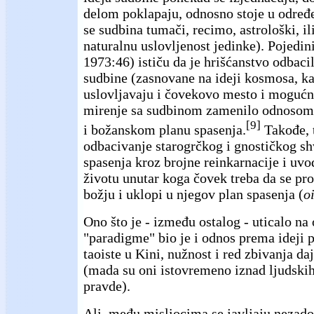
delom poklapaju, odnosno stoje u određ
se sudbina tumači, recimo, astrološki, il
naturalnu uslovljenost jedinke). Pojedini
1973:46) ističu da je hrišćanstvo odbaci
sudbine (zasnovane na ideji kosmosa, ka
uslovljavaju i čovekovo mesto i mogućno
mirenje sa sudbinom zamenilo odnosom
[9]
i božanskom planu spasenja.
Takođe, t
odbacivanje starogrčkog i gnostičkog sh
spasenja kroz brojne reinkarnacije i uv
životu unutar koga čovek treba da se proč
božju i uklopi u njegov plan spasenja (
o
Ono što je - između ostalog - uticalo n
"paradigme" bio je i odnos prema ideji p
taoiste u Kini, nužnost i red zbivanja da
(mada su oni istovremeno iznad ljudskih
pravde).
Ali, među misliocima se javljaju nezado