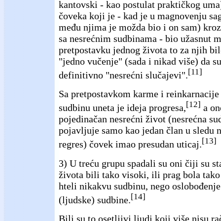
kantovski - kao postulat praktičkog uma
čoveka koji je - kad je u magnovenju sag
među njima je možda bio i on sam) kroz
sa nesrećnim sudbinama - bio užasnut mi
pretpostavku jednog života to za njih bi
"jedno vučenje" (sada i nikad više) da su
[11]
definitivno "nesrećni slučajevi".
Sa pretpostavkom karme i reinkarnacije
[12]
sudbinu uneta je ideja progresa,
a ono
pojedinačan nesrećni život (nesrećna sud
pojavljuje samo kao jedan član u sledu na
[13]
regres) čovek imao presudan uticaj.
3) U treću grupu spadali su oni čiji su s
života bili tako visoki, ili prag bola tako
hteli nikakvu sudbinu, nego oslobođenje 
[14]
(ljudske) sudbine.
Bili su to osetljivi ljudi koji više nisu 