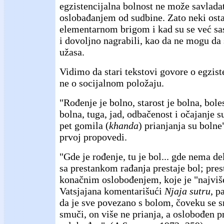
egzistencijalna bolnost ne može savlada
oslobađanjem od sudbine. Zato neki ost
elementarnom brigom i kad su se već sa
i dovoljno nagrabili, kao da ne mogu da
užasa.
Vidimo da stari tekstovi govore o egziste
ne o socijalnom položaju.
"Rođenje je bolno, starost je bolna, boles
bolna, tuga, jad, odbačenost i očajanje su
pet gomila (
khanda
) prianjanja su bolne
prvoj propovedi.
"Gde je rođenje, tu je bol... gde nema de
sa prestankom rađanja prestaje bol; pres
konačnim oslobođenjem, koje je "najviš
Vatsjajana komentarišući
Njaja sutru
, p
da je sve povezano s bolom, čoveku se 
smuči, on više ne prianja, a oslobođen p