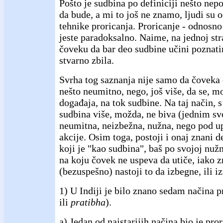
Pošto je sudbina po definiciji nešto nep
da bude, a mi to još ne znamo, ljudi su 
tehnike proricanja. Proricanje - odnosno
jeste paradoksalno. Naime, na jednoj str
čoveku da bar deo sudbine učini poznati
stvarno zbila.
Svrha tog saznanja nije samo da čoveka
nešto neumitno, nego, još više, da se, m
događaja, na tok sudbine. Na taj način, s
sudbina više, možda, ne biva (jednim s
neumitna, neizbežna, nužna, nego pod 
akcije. Osim toga, postoji i onaj znani d
koji je "kao sudbina", baš po svojoj nužn
na koju čovek ne uspeva da utiče, iako z
(bezuspešno) nastoji to da izbegne, ili i
1) U Indiji je bilo znano sedam načina p
ili
pratibha
).
a) Jedan od najstarijih načina bio je pro