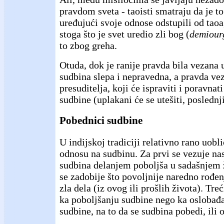
pravdom sveta - taoisti smatraju da je to
uređujući svoje odnose odstupili od taoa,
stoga što je svet uredio zli bog (
demiour
to zbog greha.
Otuda, dok je ranije pravda bila vezana 
sudbina slepa i nepravedna, a pravda ve
presuditelja, koji će ispraviti i poravna
sudbine (uplakani će se utešiti, poslednji
Pobednici sudbine
U indijskoj tradiciji relativno rano uobli
odnosu na sudbinu. Za prvi se vezuje nas
sudbina delanjem poboljša u sadašnjem ž
se zadobije što povoljnije naredno rođen
zla dela (iz ovog ili prošlih života). Tre
ka poboljšanju sudbine nego ka oslobađa
sudbine, na to da se sudbina pobedi, ili 