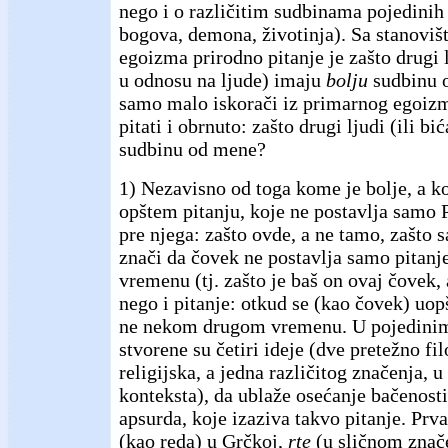
nego i o različitim sudbinama pojedinih v
bogova, demona, životinja). Sa stanoviš
egoizma prirodno pitanje je zašto drugi l
u odnosu na ljude) imaju
bolju
sudbinu 
samo malo iskorači iz primarnog egoiz
pitati i obrnuto: zašto drugi ljudi (ili b
sudbinu od mene?
1) Nezavisno od toga kome je bolje, a ko
opštem pitanju, koje ne postavlja samo 
pre njega: zašto ovde, a ne tamo, zašto s
znači da čovek ne postavlja samo pitanj
vremenu (tj. zašto je baš on ovaj čovek, 
nego i pitanje: otkud se (kao čovek) uop
ne nekom drugom vremenu. U pojedinim
stvorene su četiri ideje (dve pretežno fi
religijska, a jedna različitog značenja, u
konteksta), da ublaže osećanje bačenosti,
apsurda, koje izaziva takvo pitanje. Prva
(kao reda) u Grčkoj,
rte
(u sličnom znače