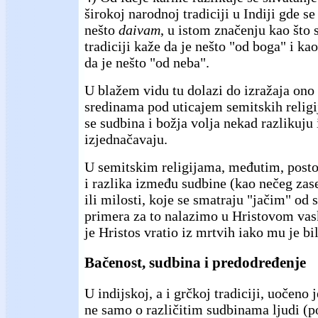
širokoj narodnoj tradiciji u Indiji gde se
nešto
daivam
, u istom značenju kao što 
tradiciji kaže da je nešto "od boga" i ka
da je nešto "od neba".
U blažem vidu tu dolazi do izražaja ono š
sredinama pod uticajem semitskih religi
se sudbina i božja volja nekad razlikuju 
izjednačavaju.
U semitskim religijama, međutim, posto
i razlika između sudbine (kao nečeg zase
ili milosti, koje se smatraju "jačim" od 
primera za to nalazimo u Hristovom vas
je Hristos vratio iz mrtvih iako mu je b
Bačenost, sudbina i predodređenje
U indijskoj, a i grčkoj tradiciji, uočeno 
ne samo o različitim sudbinama ljudi (p