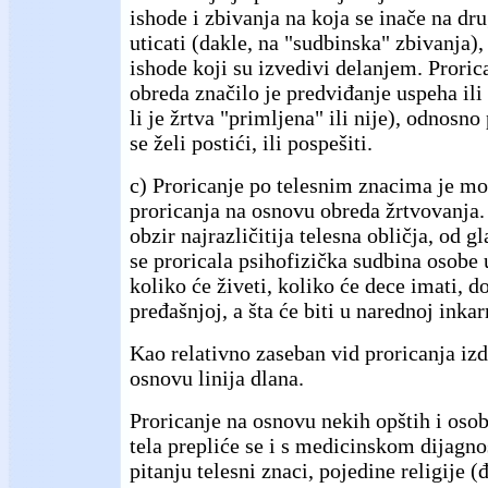
ishode i zbivanja na koja se inače na dr
uticati (dakle, na "sudbinska" zbivanja),
ishode koji su izvedivi delanjem. Proric
obreda značilo je predviđanje uspeha il
li je žrtva "primljena" ili nije), odnosn
se želi postići, ili pospešiti.
c) Proricanje po telesnim znacima je mo
proricanja na osnovu obreda žrtvovanja.
obzir najrazličitija telesna obličja, od g
se proricala psihofizička sudbina osobe 
koliko će živeti, koliko će dece imati, do
pređašnjoj, a šta će biti u narednoj inkar
Kao relativno zaseban vid proricanja izd
osnovu linija dlana.
Proricanje na osnovu nekih opštih i osob
tela prepliće se i s medicinskom dijagn
pitanju telesni znaci, pojedine religije 