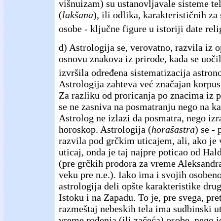
višnuizam) su ustanovljavale sisteme te
(
lakšana
), ili odlika, karakterističnih za
osobe - ključne figure u istoriji date reli
d) Astrologija se, verovatno, razvila iz 
osnovu znakova iz prirode, kada se uočil
izvršila određena sistematizacija astro
Astrologija zahteva već značajan korpus
Za razliku od proricanja po znacima iz p
se ne zasniva na posmatranju nego na ka
Astrolog ne izlazi da posmatra, nego izr
horoskop. Astrologija (
horašastra
) se -
razvila pod grčkim uticajem, ali, ako je 
uticaj, onda je taj najpre poticao od Hal
(pre grčkih prodora za vreme Aleksand
veku pre n.e.). Iako ima i svojih osobeno
astrologija deli opšte karakteristike drug
Istoku i na Zapadu. To je, pre svega, pr
razmeštaj nebeskih tela ima sudbinski u
vreme rođenja (ili začeća) osobe, nego j