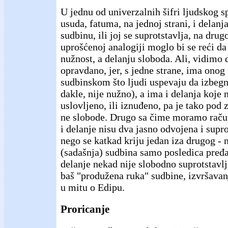
U jednu od univerzalnih šifri ljudskog s
usuda, fatuma, na jednoj strani, i delanj
sudbinu, ili joj se suprotstavlja, na drugo
uprošćenoj analogiji moglo bi se reći d
nužnost, a delanju sloboda. Ali, vidimo 
opravdano, jer, s jedne strane, ima onog 
sudbinskom što ljudi uspevaju da izbegnu
dakle, nije nužno), a ima i delanja koje 
uslovljeno, ili iznuđeno, pa je tako pod
ne slobode. Drugo sa čime moramo račun
i delanje nisu dva jasno odvojena i supro
nego se katkad kriju jedan iza drugog - 
(sadašnja) sudbina samo posledica pređa
delanje nekad nije slobodno suprotstavl
baš "produžena ruka" sudbine, izvršava
u mitu o Edipu.
Proricanje