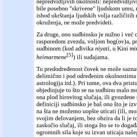
nepredvidljivih okolnosti: nepredvidljivi
bile posebno "skrivene" ljudskom umu, n
ishod ukrštanja ljudskih volja različitih
okruženja, ne može predvideti.
Za druge, ono sudbinsko je nužno i već 
rasporedom zvezda, voljom bog(ov)a, 
sudbinom (kod ađivika
niyati
, u Kini
mi
[5]
heimarmene
) ili suđajama.
Tu predodređenost čovek ne može saznati
delimično i pod određenim okolnostima 
astrologija itd.). Pri tome, ova dva prist
objedinjuje to što se na sudbinu malo mož
ona plod hirovitog slučaja, ili gvozdene
definiciji sudbinsko je baš ono što je iz
na šta ne možemo uopšte uticati (ili, 
svojim delovanjem, bez obzira da li je to
zaskočio slučaj, ili stoga što se to dog
ogromnih sila koje su izvan uticaja naše