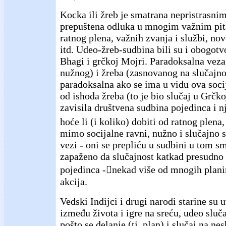
Kocka ili žreb je smatrana nepristrasni
prepuštena odluka u mnogim važnim pit
ratnog plena, važnih zvanja i službi, n
itd. Udeo-žreb-sudbina bili su i obogot
Bhagi i grčkoj Mojri. Paradoksalna veza
nužnog) i žreba (zasnovanog na slučajno
paradoksalna ako se ima u vidu ova socij
od ishoda žreba (to je bio slučaj u Grčkoj
zavisila društvena sudbina pojedinca i 
hoće li (i koliko) dobiti od ratnog plena,
mimo socijalne ravni, nužno i slučajno s
vezi - oni se prepliću u sudbini u tom sm
zapaženo da slučajnost katkad presudno 
pojedinca -nekad više od mnogih plani
akcija.
Vedski Indijci i drugi narodi starine su 
između života i igre na sreću, udeo sluč
pošto se delanje (tj. plan) i slučaj na ne