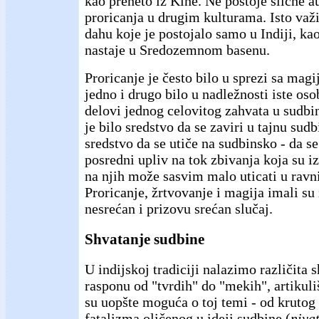
kao preneto iz Kine. Ne postoje slične a
proricanja u drugim kulturama. Isto važi
dahu koje je postojalo samo u Indiji, kao
nastaje u Sredozemnom basenu.
Proricanje je često bilo u sprezi sa magij
jedno i drugo bilo u nadležnosti iste osob
delovi jednog celovitog zahvata u sudbi
je bilo sredstvo da se zaviri u tajnu sud
sredstvo da se utiče na sudbinsko - da se
posredni upliv na tok zbivanja koja su iz
na njih može sasvim malo uticati u ravni
Proricanje, žrtvovanje i magija imali su
nesrećan i prizovu srećan slučaj.
Shvatanje sudbine
U indijskoj tradiciji nalazimo različita 
rasponu od "tvrdih" do "mekih", artikuli
su uopšte moguća o toj temi - od kruto
fatalizma oličenog u ideji sudbine (
niyat