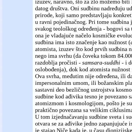
izuzev, naravno, što za zlo možemo biti
datog društva. Oni sudbinu nadređuju ude
prirode, koji samo predstavljaju konkre
u ravni pojedinačnog. Pri tome sudbina j
svakog teološkog određenja - bogovi sa 
ona je vladajuće načelo kosmičke evoluc
sudbina ima isto značenje kao nužnost (
atomista, izuzev što kod prvih sudbina n
nego ima svrhu (da čoveka tokom 84.000
razdoblja pročisti -
samsara-suddhi
- i 
oslobođenja), dok kod atomista nužnost
Ova svrha, međutim nije određena, ili d
impersonalnim umom, ili božanskim pl
sastavni deo bezličnog ustrojstva kosmo
sudbine kod ađivika tesno je povezano 
atomizmom i kosmologijom, pošto je su
praktično povezana sa velikim ciklusim
U tom izjednačavanju sudbine sveta i s
otvara se za ađivike jedno zapanjujuće i
je stajao Niče kada je, u času dionizijsk