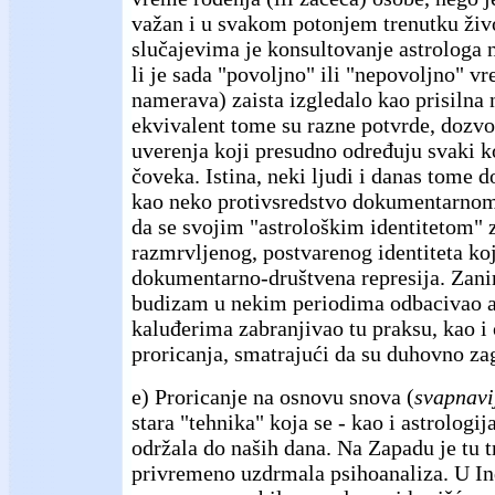
važan i u svakom potonjem trenutku ži
slučajevima je konsultovanje astrologa
li je sada "povoljno" ili "nepovoljno" vr
namerava) zaista izgledalo kao prisilna 
ekvivalent tome su razne potvrde, dozvol
uverenja koji presudno određuju svaki 
čoveka. Istina, neki ljudi i danas tome do
kao neko protivsredstvo dokumentarnom 
da se svojim "astrološkim identitetom" z
razmrvljenog, postvarenog identiteta k
dokumentarno-društvena represija. Zanim
budizam u nekim periodima odbacivao as
kaluđerima zabranjivao tu praksu, kao i 
proricanja, smatrajući da su duhovno za
e) Proricanje na osnovu snova (
svapnavi
stara "tehnika" koja se - kao i astrologija
održala do naših dana. Na Zapadu je tu 
privremeno uzdrmala psihoanaliza. U Ind