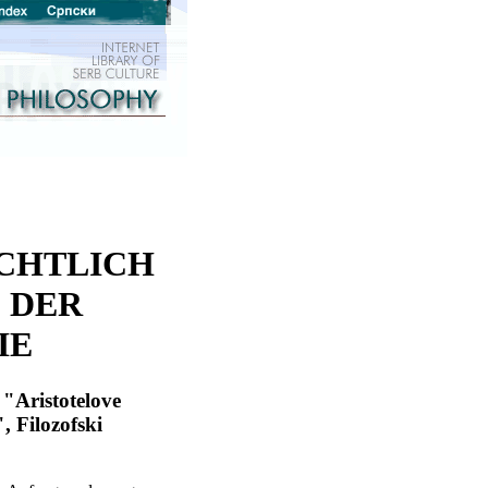
ICHTLICH
 DER
IE
"Aristotelove
, Filozofski