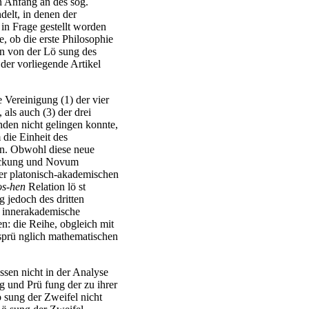
n Anfang an des sog.
elt, in denen der
in Frage gestellt worden
, ob die erste Philosophie
en von der Lö sung des
 der vorliegende Artikel
 Vereinigung (1) der vier
als auch (3) der drei
den nicht gelingen konnte,
 die Einheit des
en. Obwohl diese neue
tdeckung und Novum
der platonisch-akademischen
os-hen
Relation lö st
g jedoch des dritten
e innerakademische
n: die Reihe, obgleich mit
sprü nglich mathematischen
sen nicht in der Analyse
g und Prü fung der zu ihrer
 sung der Zweifel nicht