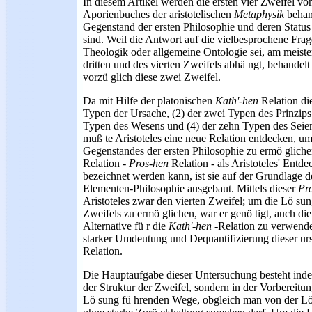
In diesem Artikel werden die ersten vier Zweifel vo
Aporienbuches der aristotelischen
Metaphysik
behand
Gegenstand der ersten Philosophie und deren Status 
sind. Weil die Antwort auf die vielbesprochene Frage
Theologik oder allgemeine Ontologie sei, am meist
dritten und des vierten Zweifels abhä ngt, behandelt
vorzü glich diese zwei Zweifel.
Da mit Hilfe der platonischen
Kath'-hen
Relation die
Typen der Ursache, (2) der zwei Typen des Prinzips, 
Typen des Wesens und (4) der zehn Typen des Seien
muß te Aristoteles eine neue Relation entdecken, um
Gegenstandes der ersten Philosophie zu ermö glich
Relation -
Pros-hen
Relation - als Aristoteles' En
bezeichnet werden kann, ist sie auf der Grundlage 
Elementen-Philosophie ausgebaut. Mittels dieser
Pr
Aristoteles zwar den vierten Zweifel; um die Lö sun
Zweifels zu ermö glichen, war er genö tigt, auch di
Alternative fü r die
Kath'-hen
-Relation zu verwende
starker Umdeutung und Dequantifizierung dieser ur
Relation.
Die Hauptaufgabe dieser Untersuchung besteht indes
der Struktur der Zweifel, sondern in der Vorbereitun
Lö sung fü hrenden Wege, obgleich man von der Lö