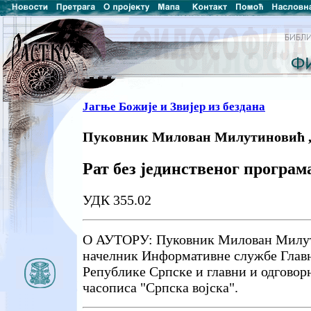
Јагње Божије и Звијер из бездана
Пуковник Милован Милутиновић ,
Рат без јединственог програм
УДК 355.02
О АУТОРУ: Пуковник Милован Милут
начелник Информативне службе Главн
Републике Српске и главни и одговор
часописа "Српска војска".