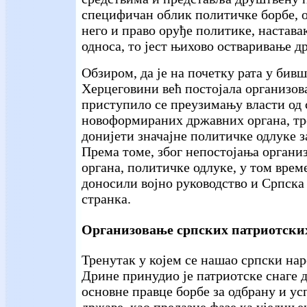
специфичан облик политичке борбе, о
него и право оруђе политике, настав
односа, то јест њихово остваривање д
Обзиром, да је на почетку рата у бив
Херцеговини већ постојала организова
приступило се преузимању власти од 
новоформираних државних органа, тре
донијети значајне политичке одлуке з
Према томе, због непостојања орган
органа, политичке одлуке, у том време
доносили војно руководство и Српска
странка.
Организовање српских патриотски
Тренутак у којем се нашао српски нар
Дрине принудио је патриотске снаге д
основне правце борбе за одбрану и у
државе, као прелазне фазе ка уједиње