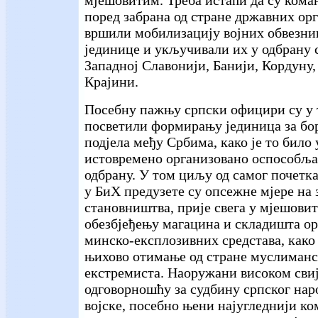
поред забрана од стране државних ор
вршили мобилизацију војних обвезни
јединице и укључивали их у одбрану 
Западној Славонији, Банији, Кордуну
Крајини.
Посебну пажњу српски официри су у 
посветили формирању јединица за бо
подјела међу Србима, како је то било
истовремено организовано оспособља
одбрану. У том циљу од самог почетк
у БиХ предузете су опсежне мјере на
становништва, прије свега у мјешови
обезбјеђењу магацина и складишта ор
минско-експлозивних средстава, како
њихово отимање од стране муслиманс
екстремиста. Наоружани високом сви
одговорношћу за судбину српског нар
војске, посебно њени најугледнији к