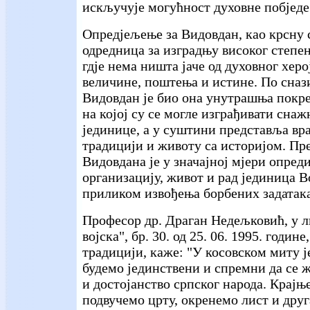
искључује могућност духовне побједе
Опредјељење за Видовдан, као крсну с
одредница за изградњу високог степен
гдје нема ништа јаче од духовног херо
величине, поштења и истине. По снази
Видовдан је био она унутрашња покре
на којој су се могле изграђивати снаж
јединице, а у суштини представља вр
традицији и животу са историјом. Пре
Видовдана је у значајној мјери опре
организацију, живот и рад јединица В
приликом извођења борбених задатака
Професор др. Драган Недељковић, у л
војска", бр. 30. од 25. 06. 1995. године
традицији, каже: "У косовском миту ј
будемо јединствени и спремни да се ж
и достојанство српског народа. Крајње
подвучемо црту, окренемо лист и друг