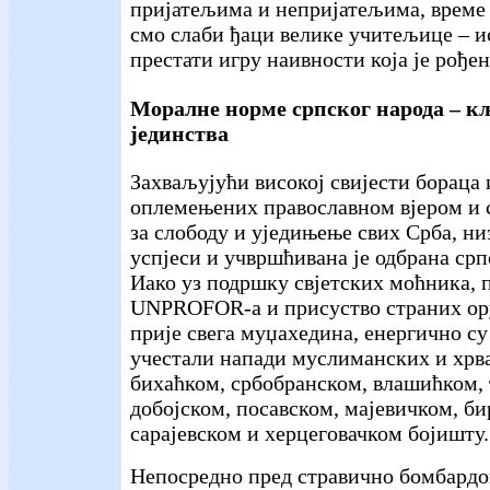
пријатељима и непријатељима, време 
смо слаби ђаци велике учитељице – и
престати игру наивности која је рођен
Моралне норме српског народа – к
јединства
Захваљујући високој свијести бораца
оплемењених православном вјером и с
за слободу и уједињење свих Срба, ни
успјеси и учвршћивана је одбрана срп
Иако уз подршку свјетских моћника, 
UNPROFOR-а и присуство страних ор
прије свега муџахедина, енергично с
учестали напади муслиманских и хрва
бихаћком, србобранском, влашићком, 
добојском, посавском, мајевичком, б
сарајевском и херцеговачком бојишту.
Непосредно пред стравично бомбардо