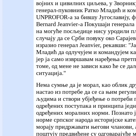
војних и цивилних циљева, у Зворнику
генерал-пуковник Ратко Младић и ко
UNPROFOR-а за бившу Југославију, ф
Bernard Jeanvier-a Покушаји генерал
на могуће посљедице нису уродили пл
случају да се Срби повуку око Сарајев
изразио генерал Jeanvier, рекавши: "Ј
Младић да одлучујем и командујем ка
јер ја само извршавам наређења прет
томе, од мене не зависи како ће се да
ситуација."
Нема сумње да је морал, као облик др
настао из потребе да се са њим регу
људима и створи убјеђење о потреби
одређених поступака и принципа једно
одређених моралних норми. Познато ј
норме српског народа историјске катег
морају придржавати његови чланови, а
поштују предвиђене су одговарајуће 