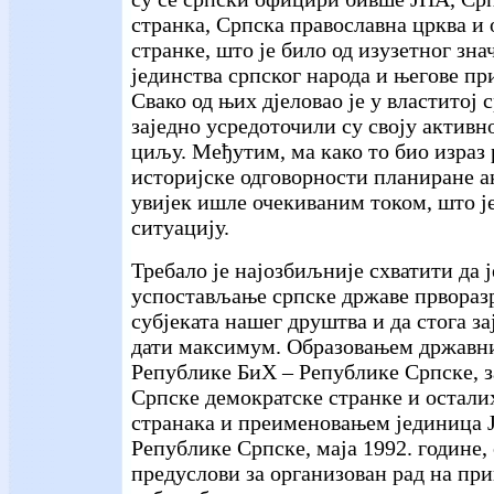
странка, Српска православна црква и 
странке, што је било од изузетног зна
јединства српског народа и његове пр
Свако од њих дјеловао је у властитој 
заједно усредоточили су своју активн
циљу. Међутим, ма како то био израз
историјске одговорности планиране а
увијек ишле очекиваним током, што ј
ситуацију.
Требало је најозбиљније схватити да 
успостављање српске државе прворазр
субјеката нашег друштва и да стога за
дати максимум. Образовањем државни
Републике БиХ – Републике Српске, 
Српске демократске странке и остал
странака и преименовањем јединица 
Републике Српске, маја 1992. године,
предуслови за организован рад на пр