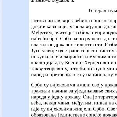
можемо одужити."
Генерал-пук
Готово читав вијек већина српског нар
доживљавала је Југославију као држав
Међутим, очито је то била неприродна
највећи број Срба њено рушење дожив
властитог државног идентитета. Разб
Југославије од стране сецесионистич
покушала је искористити муслиманск
коалиција да у Босни и Херцеговини с
такву творевину, што би потпуно ми
народ и претворило га у националну 
Срби су вијековима имали своју држав
тражили начина за уједињавање свих 
народа у једну државу. Она је терито
већа, некад мања, међутим, никад на
гдје су вијековима живјели Срби. Све т
образовање јединствене српске држа