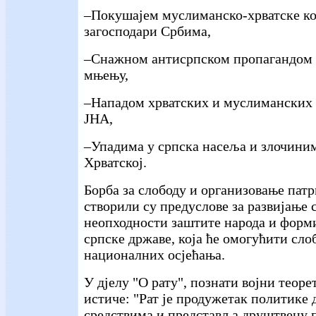
–Покушајем муслиманско-хрватске ко
загосподари Србима,
–Снажном антисрпском пропагандом у
мњењу,
–Нападом хрватских и муслиманских 
ЈНА,
–Упадима у српска насеља и злочини
Хрватској.
Борба за слободу и организовање пат
створили су предуслове за развијање 
неопходности заштите народа и форм
српске државе, која ће омогућити сл
националних осјећања.
У дјелу "О рату", познати војни теоре
истиче: "Рат је продужетак политике
средствима и представља друштвену п