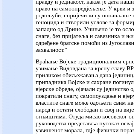
правду и једнакост, каква је дата на
право на самоопредјељење. У крви и 
родољуби, спријечили су понављање 
геноцида и створили услове за форми
западно од Дрине. Учињено је то осл
снаге, без пријатеља и савезника и њ
одређене братске помоћи из Југославиј
захвалност."
Враћање Војске традиционалним српс
узимање Видовдана за крсну славу ВР
приликом обиљежавања дана јединиц
припадника Војске и сахране погинул
вјерске обреде, ојачали су јединство 
повратили снагу, самопоуздање и вјер
властите снаге може одољети свим на
народ и остати слободан и свој на ви
огњиштима. Отуда мисао косовског о
руководства представља путоказ освај
узвишеног морала, гдје физички пораз