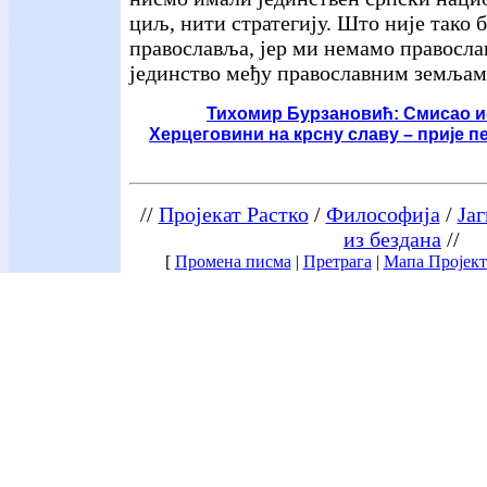
циљ, нити стратегију. Што није тако б
православља, јер ми немамо правосла
јединство међу православним земљам
Тихомир Бурзановић: Смисао 
Херцеговини на крсну славу – прије п
//
Пројекат Растко
/
Философија
/
Јаг
из бездана
//
[
Промена писма
|
Претрага
|
Мапа Пројект