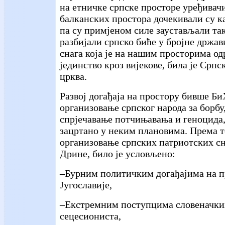
на етничке српске просторе уређивач
балканских простора дочекивали су ка
па су примјеном силе заустављали та
разбијали српско биће у бројне држав
снага која је на нашим просторима о
јединство кроз вијекове, била је Српс
црква.
Развој догађаја на простору бивше Би
организовање српског народа за борбу,
спрјечавање потчињавања и геноцида,
зацртано у неким плановима. Према т
организовање српских патриотских сн
Дрине, било је условљено:
–Бурним политичким догађајима на 
Југославије,
–Екстремним поступцима словеначких
сецесиониста,