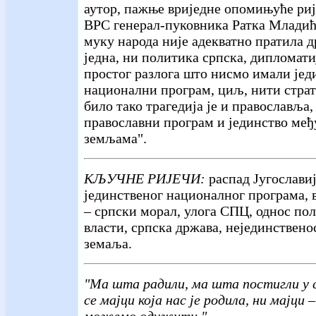
аутор, пажње вриједне опомињуће ри
ВРС генерал-пуковника Ратка Младић
муку народа није адекватно пратила д
једна, ни политика српска, дипломати
простог разлога што нисмо имали јед
национални програм, циљ, нити страт
било тако трагедија је и православља
православни програм и јединство ме
земљама".
КЉУЧНЕ РИЈЕЧИ:
распад Југославиј
јединственог националног програма,
– српски морал, улога СПЦ, однос пол
власти, српска држава, нејединствено
земаља.
"Ма шта радили, ма шта постигли у 
се мајци која нас је родила, ни мајци 