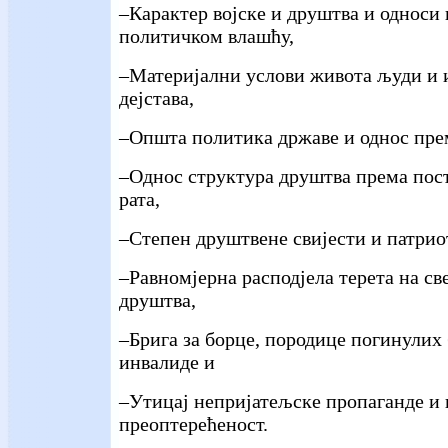
–Карактер војске и друштва и односи 
политичком влашћу,
–Материјални услови живота људи и 
дејстава,
–Општа политика државе и однос пре
–Однос структура друштва према по
рата,
–Степен друштвене свијести и патрио
–Равномјерна расподјела терета на св
друштва,
–Брига за борце, породице погинулих 
инвалиде и
–Утицај непријатељске пропаганде и
преоптерећеност.