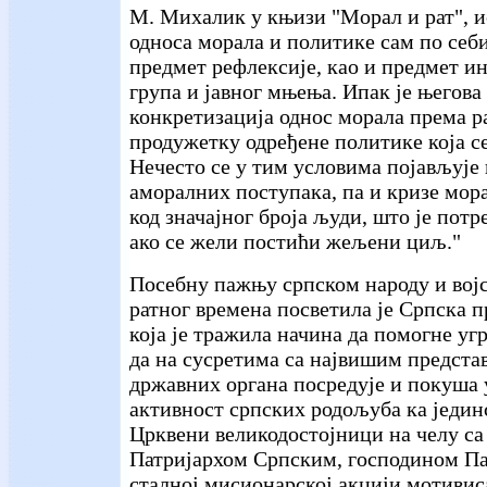
М. Михалик у књизи "Морал и рат", 
односа морала и политике сам по себ
предмет рефлексије, као и предмет и
група и јавног мњења. Ипак је његова
конкретизација однос морала према р
продужетку одређене политике која с
Нечесто се у тим условима појављује
аморалних поступака, па и кризе мор
код значајног броја људи, што је пот
ако се жели постићи жељени циљ."
Посебну пажњу српском народу и вој
ратног времена посветила је Српска п
која је тражила начина да помогне у
да на сусретима са највишим предста
државних органа посредује и покуша
активност српских родољуба ка једин
Црквени великодостојници на челу са
Патријархом Српским, господином Па
сталној мисионарској акцији мотивис