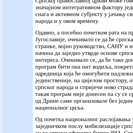
Српској православној цркви може гов
значајном интегративном фактору јед
снага и активном субјекту у јачању с
народа и у овом времену.
Одавно, а посебно почетком рата на 
Југославије, очекивало се да ће српск
странке, војно руководство, САНУ и 
начина да заједно утврде основе српс
интереса. Очекивало се, да ће тако д
програм бити она нит водиља, покрета
одредница која ће омогућити надлежн
јединственије, на цијелом простору, 
српског народа и спријечи ново стра
такав програм није донесен па су се с
од Дрине саме организовале без једин
националног циља.
Од почетка националног раслојавања 
заједничком послу мобилизације срп
су се српски официри бивше ЈНА, Ср