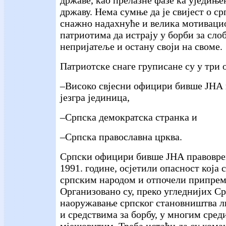
државу. Нема сумње да је свијест о с
снажно надахнуће и велика мотиваци
патриотима да истрају у борби за слоб
непријатеље и остану своји на своме.
Патриотске снаге груписане су у три 
–Високо свјесни официри бивше ЈНА 
језгра јединица,
–Српска демократска странка и
–Српска православна црква.
Српски официри бивше ЈНА правоврем
1991. године, осјетили опасност која 
српским народом и отпочели припреме
Организовано су, преко угледнијих С
наоружавање српског становништва 
и средствима за борбу, у многим сред
мјешовитим. Треба истаћи да су кома