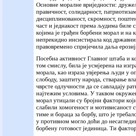
Основне моралне вриједности: друже
правичност, солидарност, патриотизам
дисциплинованост, скромност, поштењ
част и једнакост према људима биле с
којима је грађен борбени морал и на к
непрекидно инсистирала код државних
правовремено спријечила даља ерозиј
Посебна активност Главног штаба и к
том смислу, била је усмјерена на изг
морала, као израза увјерења људи у о
слободу, заштиту народа, стварање вл
чврсте одлучности да се савладају рат
најтежим условима. У таквом окруже
морал утицали су бројни фактори кој
слабили хомогеност и мотивисаност с
тиме и бораца за борбу, што је требал
у противном могло доћи до несаглед
борбену готовост јединица. Ти фактор