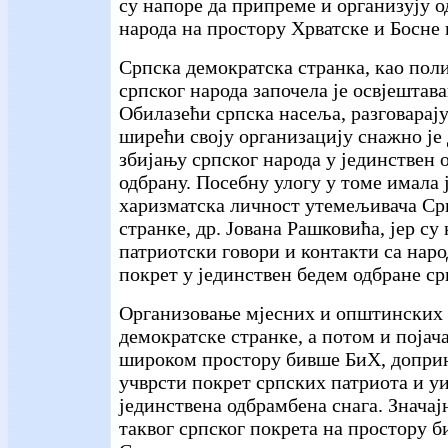
су напоре да припреме и организују о
народа на простору Хрватске и Босне
Српска демократска странка, као пол
српског народа започела је освјештав
Обилазећи српска насеља, разговарај
ширећи своју организацију снажно је
збијању српског народа у јединствен 
одбрану. Посебну улогу у томе имала 
харизматска личност утемељивача Ср
странке, др. Јована Рашковића, јер су
патриотски говори и контакти са нар
покрет у јединствен бедем одбране ср
Организовање мјесних и општинских 
демократске странке, а потом и појач
широком простору бивше БиХ, доприни
учврсти покрет српских патриота и у
јединствена одбрамбена снага. Значај
таквог српског покрета на простору б