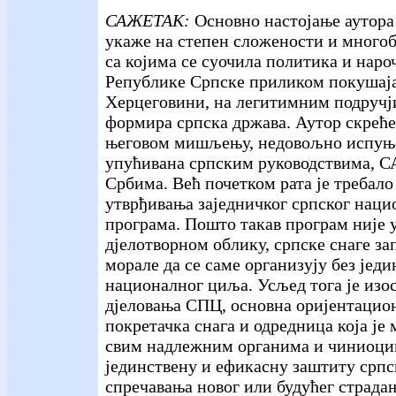
САЖЕТАК:
Основно настојање аутора 
укаже на степен сложености и много
са којима се суочила политика и наро
Републике Српске приликом покушаја 
Херцеговини, на легитимним подручји
формира српска држава. Аутор скреће
његовом мишљењу, недовољно испуњ
упућивана српским руководствима, С
Србима. Већ почетком рата је требало
утврђивања заједничког српског наци
програма. Пошто такав програм није у
дјелотворном облику, српске снаге за
морале да се саме организују без једи
националног циља. Усљед тога је изос
дјеловања СПЦ, основна оријентацион
покретачка снага и одредница која је 
свим надлежним органима и чиниоци
јединствену и ефикасну заштиту српс
спречавања новог или будућег страдањ