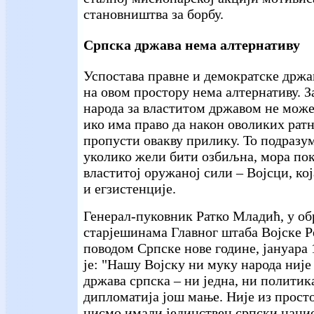
становништва за борбу.
Српска држава нема алтернативу
Успостава правне и демократске држа
на овом простору нема алтернативу. З
народа за властитом државом не може
ико има право да након оволиких рат
пропусти овакву прилику. То подразум
уколико жели бити озбиљна, мора по
властитој оружаној сили – Војсци, кој
и егзистенције.
Генерал-пуковник Ратко Младић, у о
старјешинама Главног штаба Војске Р
поводом Српске нове године, јануара 
је: "Нашу Војску ни муку народа није
држава српска – ни једна, ни политик
дипломатија још мање. Није из прост
нисмо имали јединствен српски наци