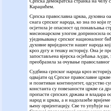
Српска демократска странка на челу с
Караџићем.
Српска православна црква, духовна о
снага српског народа, ко зна по који п
осјетила је опасност од понављања с
мисионарском улогом доприносила о
уједињавању српског националног би
духовне вриједности нашег народа кој
кроз дугу и тешку историју. Она је пр
запостављена вјерска осјећања људи, 
преобразила за очување православног
Судбина српског народа кроз историј
одвајати од Српске православне цркве
и позитиван континуитет, одсуство су
константа су повезаности цркве са др
пропасти српских држава и владара ос
народ и црква, а и надолазеће вријеме
њену оријентацију. Све то упућује на 