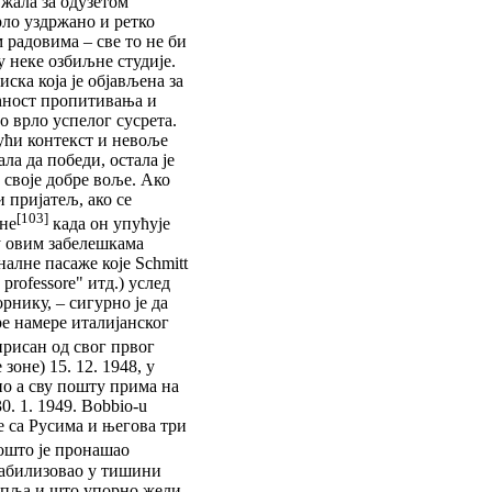
жала за одузетом
рло уздржано и ретко
 радовима – све то не би
 неке озбиљне студије.
иска која је објављена за
ућност пропитивања и
 врло успелог сусрета.
јући контекст и невоље
ала да победи, остала је
 своје добре воље. Ако
и пријатељ, ако се
[103]
ане
када он упућује
у овим забелешкама
алне пасаже које Schmitt
 professore" итд.) услед
нику, – сигурно је да
ре намере италијанског
присан од свог првог
зоне) 15. 12. 1948, у
но а сву пошту прима на
0. 1. 1949. Bobbio-u
е са Русима и његова три
што је пронашао
стабилизовао у тишини
купља и што упорно жели