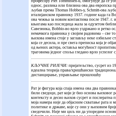
професору Piet Tommissen-u, омогућује да се у
однос, разлика или близина ова два европска п
љубав према Thomas Hobbes-у, Schmitt-ова љуб
италијанском правнику 1937. године када га Bob
ова чежња за новим контактима после 1947. г. 
књигама као последица жала за одузетом библи
Савезника, Bobbio-во врло уздржано и ретко о
немачкога правника у својим радовима – све то
њихова имена стоје у заглављу неке озбиљне ст
која се десила, и пре свега преписка која је обј
од њених актера, оставља могућност пропити
траговима једног споља гледано врло успелог с
КЉУЧНЕ РИЈЕЧИ:
пријатељство, сусрет из 1
идеална теорија права/хришћански традициона
дистанцирање, управљање прошлошћу
Рат је фигура која спаја имена ова два правника
били сведоци, рат који је био основа њиховог ра
контексту и десио њихов сусрет и послератна 
моја намера није да објасним схватање рата и м
политике и државе, које су они у њиховим бро
сведочили. Није ми циљ ни да упоредим основ