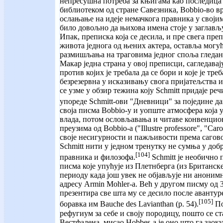
непресушна потреба за књигама као последица 
библиотеком од стране Савезника, Bobbio-во в
ослањање на идеје немачкога правника у својим
било довољно да њихова имена стоје у заглављу
Ипак, преписка која се десила, и пре свега преп
живота једнога од њених актера, оставља мог
размишљања на траговима једног споља гледано
Макар једна страна у овој преписци, сагледава
против којих је требала да се бори и које је треб
безрезервна у исказивању свога пријатељства и
се узме у обзир тежина коју Schmitt придаје реч
упореде Schmitt-ови "Дневници" за поједине д
своја писма Bobbio-у и уопште атмосфера која 
влада, потом ословљавања и читаве конвенцион
преузима од Bobbio-а ("Illustre professore", "Caro
своје несигурности и пажљивости према саговор
Schmitt нити у једном тренутку не сумња у доб
[104]
правника и филозофа.
Schmitt је необично 
писма које упућује из Плетнберга (из Британске 
периоду када још увек не објављује ни аноним
адресу Armin Mohler-a. Већ у другом писму од 3
презентира све шта му се десило после авантур
[105]
боравка им Bauche des Lavianthan (р. 54).
По
рефугиум за себе и своју породицу, пошто се 
Вестфалена, мисао Hobbes-а је оно што га зао