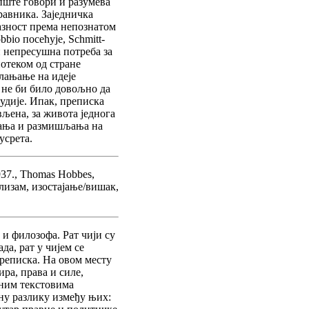
опште говори и разумева
равника. Заједничка
азност према непознатом
bio посећује, Schmitt-
и непресушна потреба за
отеком од стране
слањање на идеје
 не би било довољно да
удије. Ипак, преписка
ављена, за живота једнога
вања и размишљања на
усрета.
937., Thomas Hobbes,
лизам, изостајање/вишак,
 и филозофа. Рат чији су
да, рат у чијем се
преписка. На овом месту
ира, права и силе,
јним текстовима
ну разлику између њих: