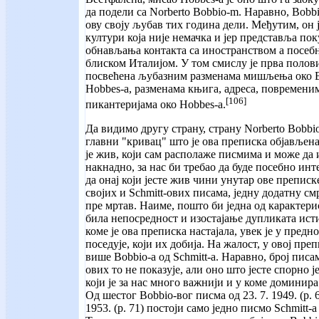
да подели са Norberto Bobbio-m. Наравно, Bobbi
ову своју љубав тих година дели. Међутим, он 
култури која није немачка и јер представља пок
обнављања контакта са иностранством а посебн
блиском Италијом. У том смислу је прва полов
посвећена љубазним разменама мишљења око B
Hobbes-а, разменама књига, адреса, повремени
[106]
пикантеријама око Hobbes-а.
Да видимо другу страну, страну Norberto Bobbio-
главни "кривац" што је ова преписка објављена.
је жив, који сам располаже писмима и може да 
накнадно, за нас би требао да буде посебно ин
да онај који јесте жив чини унутар ове препис
својих и Schmitt-ових писама, једну додатну смр
пре мртав. Наиме, пошто би једна од карактер
била непосредност и изостајање дупликата исти
коме је ова преписка настајала, увек је у предн
поседује, који их добија. На жалост, у овој пр
више Bobbio-а од Schmitt-а. Наравно, број писам
ових то не показује, али оно што јесте спорно 
који је за нас много важнији и у коме доминир
Од шестог Bobbio-вог писма од 23. 7. 1949. (р. 6
1953. (р. 71) постоји само једно писмо Schmitt-а о