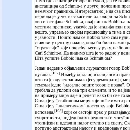
Тамо где се назире отворени сукоб, јер се Bobb
дистанцира од Schmitt-а у другој половини пре
немачког правника. Интересантно је да сва пис
периода јесу често закаснели одговори на Schm
ово изостајање Schmitt-а, овај вишак Bobbio-а 
местима преписке, указује да је италијански п
вешто, управљао својом прошлошћу а тиме и 
у јавности. Пошто нам се Bobbio тако сам нуди
ставови у центру пажње, онда би било важно ра
"стратегије" које покрећу његову руку, не би 
Carl Schmitt-а. Да видимо шта је то радио у вези
Шта уопште Bobbio има са Schmitt-ом?
Један недавно објављени лауреатски говор Bobb
[107]
путоказ.
Између осталог, италијански прав
што га је одувек занимало јесу демократија, ми
темељи једне "идеалне опште теорије права". Ов
требала да уклопи ова три елемента, и то на је
на примеру мира даје и рецепт како би све то м
Ствар је у "стабилном миру који неће имати рат
Ствар је у "аналитичком" поступку који Bobbio
[108]
исповеда,
који се састоји прво у раздвајању
супротности, подједнаких вредности и могућно
утопијски и идеални налог ступио на сцену. Ско
потпуно апстрактном налогу и вредновању који