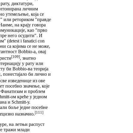
рату, диктатури,
 интонирана личним
но утемељење, која се
и" или реториком "правде
Наиме, на крају говора
омуникације, као "прво
пре него осудити". И
(detest i fanatici con
 они са којима се не може,
антност Bobbio-а, овај
[109]
ористи
, знатно
лтернацију у рату или
ту би Bobbio-ва теорија
, понестајало би лично и
све изведенице из ове
пет посебно значење, које
. Фанатизам и проблем
hmitt-ом креће у једном
на и Schmitt-у.
, али боље једне посебне
[111]
рецизно назначио.
уре, на летњи распуст
те тражи млади