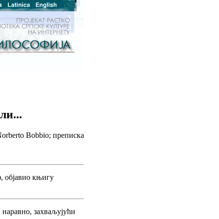
ли...
Norberto Bobbio; преписка
, објавио књигу
, наравно, захваљујући