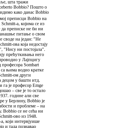
оље, шта тражи
orberto Bobbio? Пошто о
видимо како данас Bobbio
амој преписци Bobbio на
chmitt-а, којима се из
 да преписке не би ни
 данашње питање о свом
е своде на један: "Не
hmitt-ова која недостају
", "Нису ни постојала".
гију прећуткивања него
 проводио у Лајпцигу
од професора Sombart
ne, са њима водио кратке
Schmitt-ом други
а децом у башти итд.
и га је професор Emge
дошао – све је то остало
1937. године али све
ре у Берлину, Bobbio је
лабости и проблеме – на
 Bobbio се не сећа ни
chmitt-ово из 1948.
-a, који интервјуише
io и тада познавао