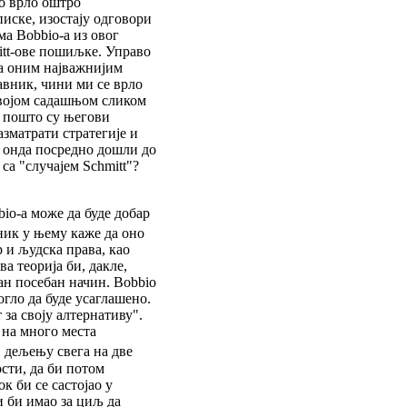
io врло оштро
писке, изостају одговори
ма Bobbio-а из овог
itt-ове пошиљке. Управо
на оним најважнијим
равник, чини ми се врло
својом садашњом сликом
, пошто су његови
зматрати стратегије и
ли онда посредно дошли до
 са "случајем Schmitt"?
io-а може да буде добар
ник у њему каже да оно
р и људска права, као
а теорија би, дакле,
дан посебан начин. Bobbio
огло да буде усаглашено.
 за своју алтернативу".
 на много места
, дељењу свега на две
сти, да би потом
к би се састојао у
 би имао за циљ да