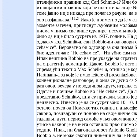
италијански правник код Carl Schmitt-а? Или б
италијански правник који ће постати касније N
томе јавно није никада пре полагао рачуне, да 
[112]
ово разјашњава.
Иако је приметно да је у с
моменте затечен, притиснут љубазним молбама S
писма у писмо све више одупире, несумњиво је
било да није било сусрета из 1937. године. На
одласку код Schmitt-а, сви Bobbio-ви одговори с
сећам се". Вероватно би одговор за она писма Sc
био идентичан: "Не сећам се", "Изгубио сам их
Ипак вештина Bobbio-ва пре указује на страте
на стратегију деменције. Дакле, Bobbio је исто
спремајући текст о Max Scheller-u, отишао је к
Hartmann-a за које је имао lettere di presentazio
конвенционалне разговоре, и онда се десио са 
разговор, вечера у породичном кругу, играње с
Одатле и почиње Bobbio-во "Не сећам се". Да л
представио Schmitt-у, шта су причали, зашто је 
неизвесно. Извесно је да се сусрет збио 10. 10. 
остало, почев од Немачке тих година и атмосфе
сакрио, позивајући се поново на своје личне с
тадашњи дуги период самоће у његовом животу.
утиска каквог је на њега оставило прво писмо S
године. Ипак, ни благонаклоност Antonio Gnoli
Bobbio-а, не може сакрити чињеницу да је Bobb