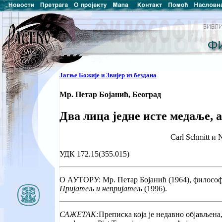
Јагње Божије и Звијер из бездана
Мр. Петар Бојанић, Београд
Два лица једне исте медаље, а
Carl Schmitt и 
УДК 172.15(355.015)
О АУТОРУ: Мр. Петар Бојанић (1964), философ
Пријатељ и непријатељ
(1996).
САЖЕТАК:
Преписка која је недавно објављена