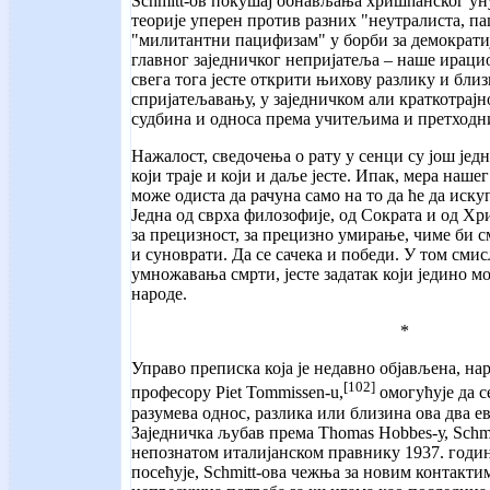
Schmitt-ов покушај обнављања хришћанског ун
теорије уперен против разних "неутралиста, па
"милитантни пацифизам" у борби за демократи
главног заједничког непријатеља – наше ираци
свега тога јесте открити њихову разлику и близ
спријатељавању, у заједничком али краткотра
судбина и односа према учитељима и претходн
Нажалост, сведочења о рату у сенци су још једн
који траје и који и даље јесте. Ипак, мера наш
може одиста да рачуна само на то да ће да иску
Једна од сврха филозофије, од Сократа и од Хр
за прецизност, за прецизно умирање, чиме би с
и суноврати. Да се сачека и победи. У том сми
умножавања смрти, јесте задатак који једино м
народе.
*
Управо преписка која је недавно објављена, на
[102]
професору Piet Tommissen-u,
омогућује да с
разумева однос, разлика или близина ова два е
Заједничка љубав према Thomas Hobbes-у, Schm
непознатом италијанском правнику 1937. годин
посећује, Schmitt-ова чежња за новим контактим