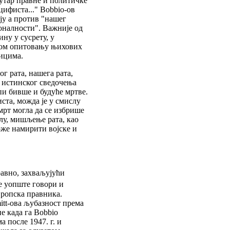
утар правне и политичке
цифиста..." Bobbio-ов
ју а против "нашег
оналности". Важније од
ину у сусрету, у
јном опитовању њихових
ицима.
ог рата, нашега рата,
ег истинског сведочења
пи бивше и будуће мртве.
иста, можда је у смислу
мрт могла да се избрише
слу, мишљење рата, као
оже намирити војске и
равно, захваљујући
е уопште говори и
вропска правника.
itt-ова љубазност према
е када га Bobbio
а после 1947. г. и