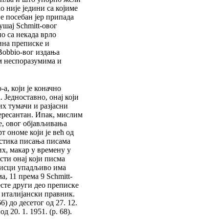
o није једини са којиме
је посебан јер припада
ушај Schmitt-овог
о са некада врло
ина преписке и
obbio-вог издања
м неспоразумима и
а, који је коначно
 Једноставно, онај који
их тумачи и разјасни
тересантан. Ипак, мислим
ке, овог објављивања
т ономе који је већ од
истика писања писама
х, макар у времену у
ости онај који писма
еписци упадљиво има
а, 11 према 9 Schmitt-
јесте други део преписке
а италијански правник.
6) до десетог од 27. 12.
д 20. 1. 1951. (р. 68).