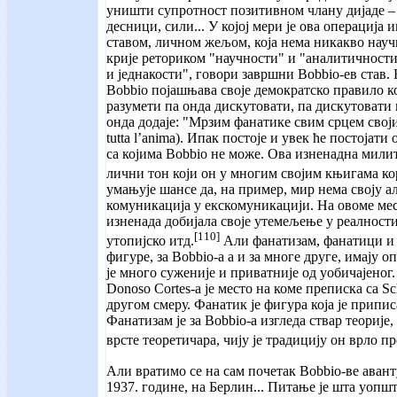
уништи супротност позитивном члану дијаде – 
десници, сили... У којој мери је ова операција
ставом, личном жељом, која нема никакво науч
крије реториком "научности" и "аналитичност
и једнакости", говори завршни Bobbio-ев став. 
Bobbio појашњава своје демократско правило к
разумети па онда дискутовати, па дискутовати 
онда додаје: "Мрзим фанатике свим срцем својим" 
tutta l’anima). Ипак постоје и увек ће постојати
са којима Bobbio не може. Ова изненадна милит
лични тон који он у многим својим књигама к
умањује шансе да, на пример, мир нема своју а
комуникација у екскомуникацији. На овоме мес
изненада добијала своје утемељење у реалности
[110]
утопијско итд.
Али фанатизам, фанатици и 
фигуре, за Bobbio-а а и за многе друге, имају о
је много суженије и приватније од уобичајеног
Donoso Cortes-а је место на коме преписка са Sc
другом смеру. Фанатик је фигура која је приписа
Фанатизам је за Bobbio-а изгледа ствар теорије
врсте теоретичара, чију је традицију он врло п
Али вратимо се на сам почетак Bobbio-ве авант
1937. године, на Берлин... Питање је шта уопш