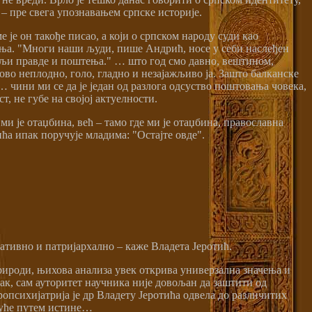
– пре свега упознавањем српске историје.
 је он такође писао, а који о српском народу суди као
ања. "Многи наши људи, пише Андрић, носе у себи наслеђен
тељи правде и поштења." … што год смо давно, вештином,
хово неплодно, голо, гладно и незајажљиво ја. Зашто балканске
… чини ми се да је један од разлога одсуство поштовања човека,
, не губе на својој актуелности.
о ми је отаџбина, већ – тамо где ми је отаџбина, православна
ића ипак поручује младима: "Остајте овде".
ативно и патријархално – каже Владета Јеротић.
природи, њихова анализа увек открива универзална значења и
пак, сам ауторитет научника није довољан да заштити од
ропсихијатрија је др Владету Јеротића одвела до различитих
гуће путем истине…