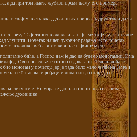
кога, а да при том имате љубави према њему, ето примера
внице и својих поступака, до општих процеса у друштву и да ти
ни о греху. То је типично данас и за најпаметније људе западне
никад угушити. Почетак нашег духовног рађања јесте почетак
ном с неколико, већ с оним који нас највише мучи.
о полигамно биће, а Господ нам је дао да будемо моногамни. Има
иљојед. Ово последње је готово и доказано. Ледено доба је
к био моногам у почетку, јер је тада било мало људи на Земљи,
 племена не би мешали рођаци и долазило до инцеста и
ивање литургије. Не мора се довољно знати шта се збива за
алажење духовника.