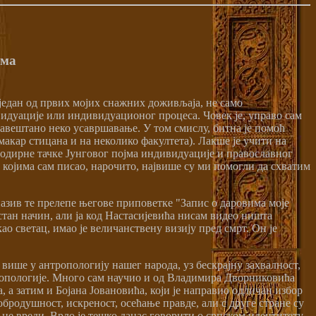
има
 један од првих мојих снажних доживљаја, не само
видуације или индивидуационог процеса. Човек је, управо сам
, завештано неко усавршавање. У том смислу, битна је помоћ
макар стицана и на неколико факултета). Лакше је учити на
 додирне тачке Јунговог појма индивидуације и православног
 о којима сам писао, нарочито, највише су ми помогли да схватим
назив те прелепе његове приповетке "Запис о даровима моје
стан начин, али ја код Настасијевића нисам видео ништа
о светац, имао је величанствену визију пред смрт. Он је
више у антропологију нашег народа, уз бескрајну захвалност,
тропологије. Много сам научио и од Владимира Дворниковића
 а затим и Бојана Јовановића, који је направио одличан избор
обродушност, искреност, осећање правде, али с друге стране су
та не вреди. Врло је тешко данас говорити о српском идентитету,