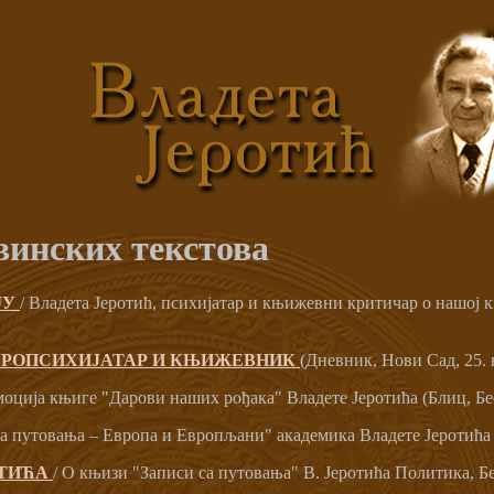
винских текстова
ЈУ
/ Владета Јеротић, психијатар и књижевни критичар о нашој
ЕУРОПСИХИЈАТАР И КЊИЖЕВНИК
(Дневник, Нови Сад, 25.
моција књиге "Дарови наших рођака" Владете Јеротића (Блиц, Беог
са путовања – Европа и Европљани" академика Владете Јеротића (Г
ОТИЋА
/ О књизи "Записи са путовања" В. Јеротића Политика, Бео