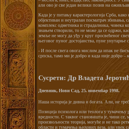
али ово је све један велики позив на оживља
Када је у питању карактерологија Срба, како 
објективан и неутралан посматрач збивања,
комплекс одметника и страдалника, човека к
знањем створили, то не може да се одржи, као
земље не могу да уђу у круг просвећеног све
његовог пуног достојанства, пуне унутарње с
- И после свега овога мислим да ипак не бисмо
српска, тамо ми је добро и када није добро –
Сусрети: Др Владета Јероти
Дневник, Нови Сад, 25. новембар 1998.
Наша историја је дивна и богата. Али, не тр
Позиција психолога или теолога у тумачењу р
вредности. С таквог становишта је, чини се,
произвољности теорија, могуће и не тако рет
области и тумачења њихових веза, али увек 