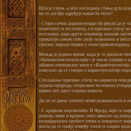
Шта је узрок, а шта последица стања духа је
му се догађа одређује какав ће бити?
- Стари грчки дијалектичари би рекли да је т
позитивну и негативну, а и прилике утичу на 
осетљиви, када други откривају њихове негати
приказује самом себи своје позитивне и нега
српског народа појави у свом правом издању.
Можда је једино време, када је то донекле бил
»Балканском полуострву« је писао управо о 
објавио изванредну књигу »Карактерологија Ј
повољно да се говори о карактерологији наро
Спољашње прилике утичу на карактер поједин
људска природа, отприлике половина утицаја 
првих пет, шест година живота.
Да ли се данас уопште може размишљати и ис
- С крајњом опрезношћу. И Фројд, који се нај
развоја, мане и врлине, опет зависно од пор
патријархална грубост очева и покорност мај
могла да се снађу између топле и хладне воде