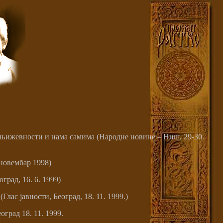
 књижевности и нама самима (Народне новине – Ниш, 29-30.
 новембар 1998)
рад, 16. 6. 1999)
лас јавности, Београд, 18. 11. 1999.)
град 18. 11. 1999.