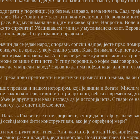
о и често кажњавао децу. Све то развија и појачава у народу оно 
диграти у породици, јер без ње, заправо, нема ничега. Сада трај
 свет. Ни у Азији није тако, а ни код муслимана. Не волим много 
е расе. Код муслимана не видим никакве кризе. Напротив. Воде 
ако то спречити? Убацивањем »мина« у муслимански свет. Веров
јских народа. То су страшни парадокси.
ачин да се један народ опорави, српски најпре, јесте прво поми
е извуче из кризе, у коју стално улази. Када би имали бар пет до
линијама опорављања. А то значи јачање духовног живота српско
може се више бити исти. У типу породице, о којем сам говорио, ст
же да унапреди народ? Наравно да има појединаца, али они страд
а треба прво препознати и критички промислити о њима, да би 
их предака и нашом историјом, која је дивна и богата. Мислим н
 лажно конзервативно и патријархално, већ са савременим духом.
век је другачије и када изгледа да је историја иста. Ствари се н
ви су ту, а опет није све исто.
 Павла: »Гњевите се и не гријешите; сунце да не зађе у гњеву в
ај осећај може бити конструктиван, ако је у одређеној мери?
а и конструктивног гнева. Али, као што је и отац Порфирије река
ославно размишљајући, једини могући. Позитиван гнев би морао б