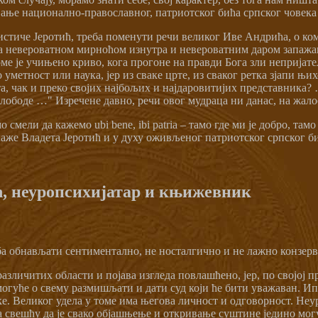
вање национално-православног, патриотског бића српског човека 
истиче Јеротић, треба поменути речи великог Иве Андрића, о коме
 са невероватном мирноћом изнутра и невероватним даром запаж
оме је учињено криво, кога прогоне на правди Бога зли неприја
 уметност или наука, јер из сваке црте, из сваког ретка зјапи њи
та, чак и преко својих најбољих и најдаровитијих представника? 
лободе …" Изречене давно, речи овог мудраца ни данас, на жалост
 смели да кажемо ubi bene, ibi patria – тамо где ми је добро, там
 каже Владета Јеротић и у духу оживљеног патриотског српског б
ћ, неуропсихијатар и књижевник
еба обнављати сентиментално, не носталгично и не лажно конзерв
азличитих области и појава изгледа повлашћено, јер, по својој 
 могуће о свему размишљати и дати суд који ће бити уважаван. И
ке. Великог удела у томе има његова личност и одговорност. Неу
са свешћу да је свако објашњење и откривање суштине једино мо