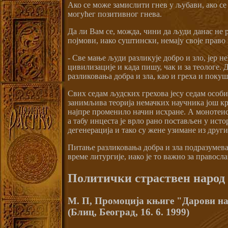
Ако се може замислити гнев у љубави, ако се 
могућег позитивног гнева.
Да ли Вам се, можда, чини да људи данас не р
појмови, иако суштински, немају своје право
- Све мање људи разликује добро и зло, јер н
цивилизације и када пишу, чак и за теологе. 
разликовања добра и зла, као и греха и покуш
Свих седам људских грехова јесу седам особин
занимљива теорија немачких научника још кра
најпре променило начин исхране. А монотеиста
а табу инцеста је врло рано постављен у исто
дегенерација и тако су жене узимане из друг
Питање разликовања добра и зла подразумева 
време литургије, иако је то важно за правосл
Политички страствен народ
М. П, Промоција књиге "Дарови на
(Блиц, Београд, 16. 6. 1999)