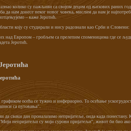
 сазнао колико су пажљиви са својом децом од њихових раних го
еба да нам донесе неког новог човека, мислим да нам је најпотре
потцењујемо – каже Јеротић.
бласти коју су студирали и нису радознали као Срби и Словени:
бих над Европом – гробљем са прелепим споменицима где се људи
дета Јеротић.
Јеротића
Јеротића
графиком осећа се тужно и инфериорно. То осећање ускогрудост
аписи са путовања".
 да сваки дан проналазимо непријатеље, онда када понестану. 
 "Моји непријатељи су моји сурови пријатељи", живот би био ако 