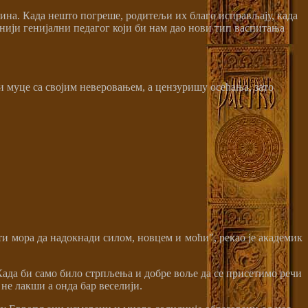
дина. Када нешто погреше, родитељи их благо исправљају, када
бнији генијални педагог који би нам дао нови тип васпитања
 муце са својим неверовањем, а цензуришу осећања, зато
и мора да надокнади силом, новцем и моћи", рекао је академик
Када би само било стрпљења и добре воље да се присетимо речи
не лакши а онда бар веселији.