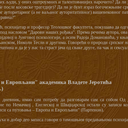
их људи, у оних оштроумних и талентованијих нарочито? Да ли ј
је после косовске трагедије)? Да ли је бунт израз богочежњиве с
ог ауторитарног (а не ваљаног ауторитативног) вишевековног пат
правна?"
ић, психијатар и професор Теолошког факултета, покушава да одг
под насловом "Дарови наших рођака". Према речима аутора, ов
ојдовој и Јунговој психологији, а осим Радоја Домановића, у к
ском, Николи Тесли и другима. Говорећи о природи српског на
ештина и да је у нас та страст јача од сваке друге, па чак и сексуа
а и Европљани" академика Владете Јеротића
.)
 дневник, имао сам потребу да разговарам сам са собом Од 
е по Немачкој , Енглеској и Швајцарској остали су записи ко
иси са путовања – Европа и Европљани" (Партенон).
ха и добар део записа говори о тамошњим предавањима психијата