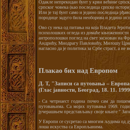
Одакле непрекидан бунт у крви већине српск
српског човека (као последица српске истори
Или је тај бунт само и једино последица рђав
породице задуго била необорива и једино ис
Ово су нека од питања на која Владета Јерот
психолошких огледа из домаће књижевности 
антрополошки поглед на свет заснован на Фр
Андрићу, Миодрагу Павловићу, Милошу Црњан
нагласио да је политика за Србе страст, а не в
Плакао бих над Европом
Д. Т, "Записи са путовања – Европ
(Глас јавности, Београд, 18. 11. 1999
- Са четрнаест година почео сам да пишем
путовањима. Са мојих путовања 1969. годин
јучерашњем представљању своје књиге " Зап
У Европи се сусретао са многим људима од ду
лоша искуства са Европљанима.