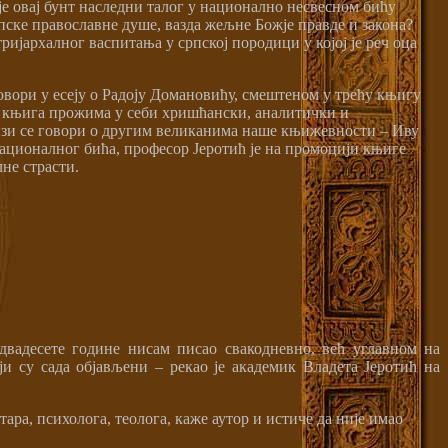
е овај бунт наследни талог у национално несвесном бићу
рпске православне душе, вазда жељне Божје правде и закона?
ријархалног васпитања у српској породици у којој је реч оца
овори у есеју о Радоју Домановићу, смештеном у трећу књигу
а књига прожима у себи хришћански, аналитички и
њизи се говори о другим великанима наше књижевности – Иву
ционалног бића, професор Јеротић је на промоцији књиге
лне страсти.
двадесете године нисам писао свакодневно, већ углавном на
ји су сада објављени – рекао је академик Владета Јеротић на
ра, психолога, теолога, каже аутор и истиче да није имао