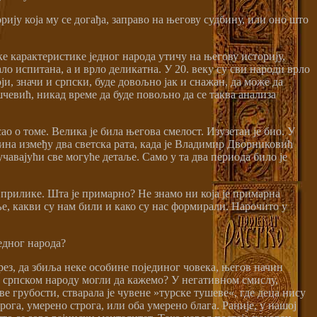
ију која му се догађа, заправо на његову судбину, или оно што
ке карактеристике једног народа утичу на његову историју,
ло испитана, а и врло деликатна. У 20. веку су сви народи врло
ји, значи и српски, буде довољно јак и снажан, да може да
шчевић, никад време да буде повољно да се таква анализа
ао о томе. Велика је била његова смелост. Изузетан је био. У
ина између два светска рата, када је Владимир Дворниковић
чавајући све могуће детаље. Само у та два периода било је
прилике. Шта је примарно? Не знамо ни која је примарна
ље, какви су нам били и како су нас формирали. Нарочито у
едног народа?
през, да збиља неке особине појединог човека, његов начин
 о српском народу могли да кажемо? У негативном смислу,
 грубости, стварала је чувене »турске тушеве«, где деца нису
ога, умерено строга, или оба умерено блага. Раније, у нашој