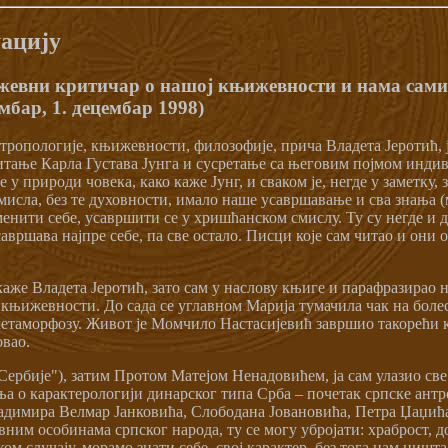
уацију
ижевни критичар о нашој књижевности и нама сам
мбар, 1. децембар 1998)
антропологије, књижевности, филозофије, прича Владета Јеротић,
читање Карла Густава Јунга и сусретање са његовим појмом инди
е у природи човека, како каже Јунг, и сваком је, негде у заметку
мисла, без те духовности, имало наше усавршавање и сва знања (
менити себе, усавршити се у хришћанском смислу. Ту су негде и
савршава најпре себе, па све остало. Писци које сам читао и они
каже Владета Јеротић, зато сам у наслову књиге и парафразирао 
ј књижевности. До сада се углавном Марија тумачила чак на боле
етаморфозу. Живот је Момчило Настасијевић завршио такорећи ка
овао.
рбије"), затим Протом Матејом Ненадовићем, ја сам улазио све 
вања о карактерологији динарског типа Срба – почетак српске ан
ладимира Велмар Јанковића, Слободана Јовановића, Петра Џаџића,
вним особинама српског народа, ту се могу убројати: храброст, д
аком случају, морамо знати себе, свој карактер, без тога нам ниш