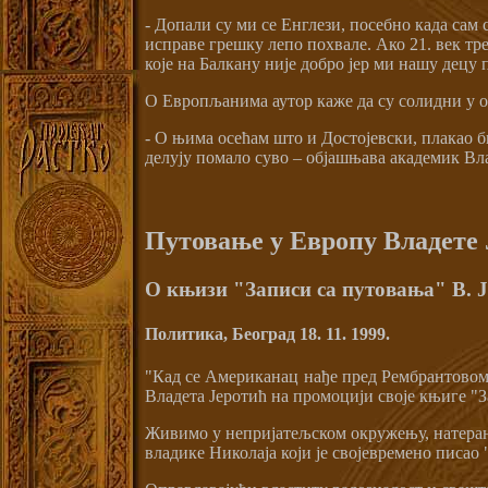
- Допали су ми се Енглези, посебно када сам
исправе грешку лепо похвале. Ако 21. век тр
које на Балкану није добро јер ми нашу децу 
О Европљанима аутор каже да су солидни у о
- О њима осећам што и Достојевски, плакао 
делују помало суво – објашњава академик Вла
Путовање у Европу Владете 
О књизи "Записи са путовања" В. 
Политика, Београд 18. 11. 1999.
"Кад се Американац нађе пред Рембрантовом 
Владета Јеротић на промоцији своје књиге "З
Живимо у непријатељском окружењу, натерани
владике Николаја који је својевремено писао