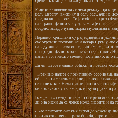
средини, отац је био одсутан, а потом долази
Моје је мишљење да се нека револуција мора о
целу Европу, Америку и белу расу, али не цео
и од начина живота. То је озбиљна криза бел
најстрашније што могу да кажем је питање к
подрио, засад очуван, морал муслимана и ази
Наравно, хришћани су разједињени и једини н
све огромни послови који чекају Србију, ако с
народу ишле према овим, чини ми се, битним 
ни традиције, поготово не конзервативне. Не 
између тога нешто вредно, позитивно, што мо
Да ли »дарове наших рођака« и предака можд
- Кренимо најпре с позитивним особинама наш
обнављати сентиментално, не носталгично и не
се то не може. Нема цикличности у историји. У
оно око свога у галаксији, и људи рђави и рато
Говорећи о гневу, цитирали сте речи апостола
ли она значи да се човек може гневити и да т
- Као психолог, био бих склон да кажем да им
против сопственог греха био би, строго прав