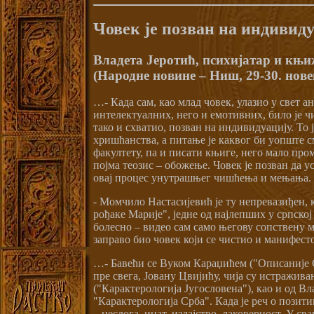
Човек је позван на индивид
Владета Јеротић, психијатар и књ
(Народне новине – Ниш, 29-30. нове
…- Када сам, као млад човек, улазио у свет 
интелектуалних, него и емотивних, било је 
тако и схватио, позван на индивидуацију. То ј
хришћанства, а питање је каквог би уопште с
факултету, па и писати књиге, него мало про
појма теозис – обожење. Човек је позван да у
овај процес унутрашњег чишћења и мењања.
- Момчило Настасијевић је ту непревазиђен, 
рођаке Марије", једне од најлепших у српско
болесно – видео сам само његову сопствену м
заправо био човек који се чистио и манифест
…- Бавећи се Вуком Караџићем ("Описаније Се
пре свега, Јовану Цвијићу, чија су истражи
("Карактерологија Југословена"), као и од В
"Карактерологија Срба". Када је реч о позити
– неслога, инат, издајство, лаковерност. У св