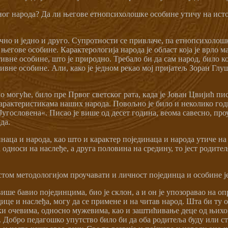
дног народа? Да ли његове етнопсихолошке особине утичу на истор
ачно и једно и друго. Супротности се привлаче, па етнопсихолош
његове особине. Карактерологија народа је област која је врло ма
вне особине, што је природно. Требало би да сам народ, било ко
тивне особине. Али, како је једном рекао мој пријатељ Зоран Глу
о могуће, било пре Првог светског рата, када је Јован Цвијић пис
карактеристикама наших народа. Повољно је било и неколико год
угословена«. Писао је више од десет година, веома савесно, проу
да.
аца и народа, као што и карактер појединаца и народа утиче на 
односи на наслеђе, а друга половина на средину, то јест родите
том методологијом проучавати и личност појединца и особине ј
више бавио појединцима, био је склон, а и он је упозоравао на о
одице и наслеђа, могу да се примене и на читав народ. Шта би ту
ки очевима, односно мужевима, као и заштићивање деце од њихове
. Добро педагошко упутство било би да оба родитеља буду или стр