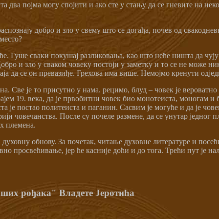
та два појма могу спојити и ако сте у стању да се гневите на не
аспознају добро и зло у свему што се догађа, почев од свакодне
 место?
еће. Гуше сваки покушај разликовања, као што неће ништа да чују 
Добро и зло у сваком човеку постоји у заметку и то се не може 
аја да се он превазиђе. Грехова има више. Немојмо кренути одјед
а. Све је то присутно у нама. рецимо, блуд – човек је вероватн
јем 19. века, да је првобитни човек био монотеиста, моногам и б
 је постао политеиста и паганин. Сасвим је могуће и да је чове
рији човечанства. После су почеле размене, да се унутар једног
их племена.
духовну обнову. За почетак, читање духовне литературе и посећ
авно просвећивање, јер ће касније доћи и до тога. Трећи пут је н
ших рођака" Владете Јеротића