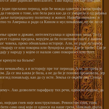
што се зове рајински менталитет. Тако народ постаје покоран.
е један прелазни период, који ће можда одвести у катастрофу
да говорим о томе, али бела раса као да се уморила и од рађања
и даље патријархалну политику и живот. Највећи парадокс и
атно то Америка и ради са Кином и муслиманима, не би ли се
рење цркве и државе, интелектуалаца и црквених лица. То су
 десет година предаха, верујем да би позитивне снаге у нашем
г човека, преко обнављања историје. Али, не ради историје,
варају се или покорна или бунџијска деца. Где је треће? Где је
ају у народу у којем се налази само покорност или бунт.
се кренуло ка бољем?
а немањићку, а и историју пре тог периода. Али, не треба је
 Да се зна каква је била, а не да би је поново проживели, јер
аизглед понављају, као да су исте. Земља се окреће око Сунца,
ашему«. Ако дозволите парафразу тих речи, односно поруке, да
о, ниједан гнев није конструктиван. Ревностан гнев, гнев
ити само онај који се односи на наше грехе. Никакав други.