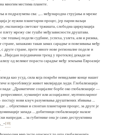
 на многим местима планете.
ља и подразумева сва: „... међународна струјања и мреже
ија је нужни планетарни процес, јер парни ваљци
е, експанзија светског тржишта, слободна циркулација
ше плету мрежу све гушће међузависности друштава.
све тешњој подели судбине, успеха, узлета, али и ризика,
не стране, запажамо такав замах сарадње и повезивања међу
 с друге стране, прете многе нове регионалне поделе и
. „Ниједан појединачни тренд у протеклој декади не
ализу од великог пораста сарадње међу земљама Евроазије
]
згледа као усуд, сила која покреће невидљиве конце нашег
тиче и преобликује живот милијарди људи. Глобализација
 и нада: „Драматичне социјалне борбе око глобализације —
 репресивног, хуманијег или асоцијалног, мултиполарног
 постају нови кључ разумевања друштвених збивања ...
де ... објективан и спонтан планетарни процес, за друге је
оминације запада ... добитници глобализације налазе
и напредак ... за губитнике она је само деструктивна
[10]
..“
еђународни мир јесте опасност то што глобализација