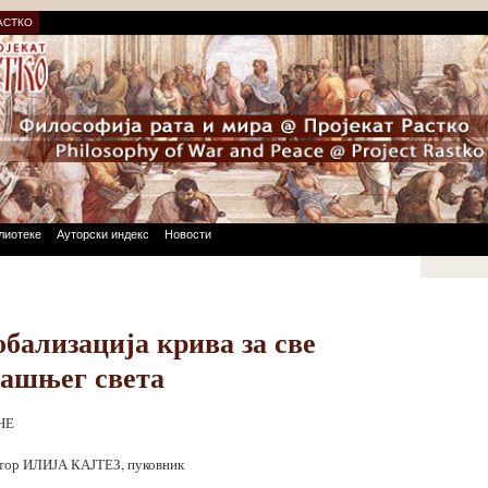
АСТКО
лиотеке
Ауторски индекс
Новости
обализација крива за све
дашњег света
НЕ
ктор ИЛИЈА КАЈТЕЗ, пуковник