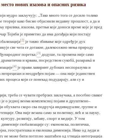
место нових изазова и опасних ризика
оји мудро закључују: „Тако много тога се десило толико
е теорије како бисмо објаснили недавну прошлост, а да и
у прилика, изазова, претњи које доноси време које је пред
ар Тојнби је приметио да има догађаја који постају
[2]
лобализација
је такво збивање које одређује дух
икује све чега се дотакне, далекосежно мења природу
[3]
еђународног поретка;
додуше, та промена није само
 драматична и крвава, посредством сукобâ, разарањâ и
[4]
изације
је прави лавиринт дубоких неспоразума и
на непрецизан и неодређен појам — она није јединствен
их процеса који се понекад подударају, али су и
цији, треба се чувати пребрзих закључака, а посебно сваког
 је о једној веома комплексној појави и друштвено–
ји обухвата скоро сва подручја индивидуалне, групне и
тенције. Она није везана само за политику, већ и за науку,
 културу, религију, забаву, спорт и медије. У том
е димензије глобализације су: економска, политичка,
јна, геостратешка и еколошка димензија. Нико од људи и
у не може бити потпуно заштићен од утицаја интеграција