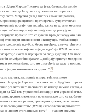
нтра „Џорџ Маршал“ истиче да је глобализација раније
 се сматрало да ће довести до економског пораста и
утку света. Међутим, услед многих сложених разлога,
т, производи рас­це­пљен, противречан, супротстављен
емократије постају још чвршће, али се на другим местима
ици глобализације који не знају како да реагују на
сторијске промене што се сувише брзо дешавају око њих.
вој атмосфери анксиозности и конфузије, глобализација
дне идеологије и дубоко бесне извођаче, укључујући ту и
 и опасне земље које настоје да задобију WMD системе
емократије и остале које криве за своју судбину. Ове нове
ко би се међусобно ојачале ... добијају приступ модерним
а и технологијама, што им омогућује да делују насилно
[7]
а, с једног континента на други...“
само слагања, хармоније и мира, већ има много
ова. На делу је Хераклитова слика света. Будућност према
више реалисти него песимисти не изгледа нимало светла, а
рди да XXI век, упркос глобализацији или управо због ње,
са разноврсним изазовима и претњама, као што су глобалне
вљачки етнички ратови, пропадања држава, регионално
 за масовно уништење (WMD) и геополитички ривалитет.
е као о „новом стогодишњем рату“ — ружном времену