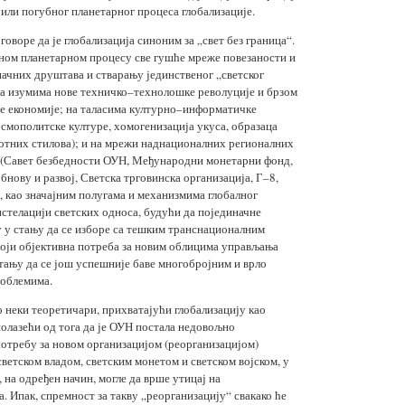
 или погубног планетарног процеса глобализације.
оворе да је глобализација синоним за „свет без граница“.
ивном планетарном процесу све гушће мреже повезаности и
ачних друштава и стварању јединственог „светског
 на изумима нове техничко–технолошке револуције и брзом
е економије; на таласима културно–информатичке
осмополитске културе, хомогенизација укуса, образаца
отних стилова); и на мрежи наднационалних регионалних
а (Савет безбедности ОУН, Међународни монетарни фонд,
бнову и развој, Светска трговинска организација, Г–8,
), као значајним полугама и механизмима глобалног
нстелацији светских односа, будући да појединачне
у у стању да се изборе са тешким транснационалним
оји објективна потреба за новим облицима управљања
стању да се још успешније баве многобројним и врло
облемима.
о неки теоретичари, прихватајући глобализацију као
полазећи од тога да је ОУН постала недовољно
отребу за новом организацијом (реорганизацијом)
светском владом, светским монетом и светском војском, у
а, на одређен начин, могле да врше утицај на
. Ипак, спремност за такву „реорганизацију“ свакако ће