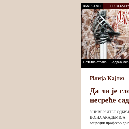
RASTKO.NET
ПРОЈЕКАТ Р
Почетна страна
Садржај биб
Илија Кајтез
Да ли је гл
несреће са
УНИВЕРЗИТЕТ ОДБРА
ВОЈНА АКАДЕМИЈА
ванредни професор до