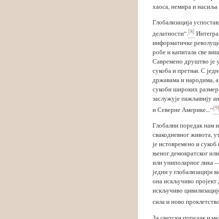
хаоса, немира и насиља
Глобализација успостав
[8]
делатности“.
Интеграц
информатичке револуциј
робе и капитала све ви
Савремено друштво је у 
сукоба и претњи. С јед
државама и народима, а,
сукоби широких размера
заслужује пажљивију ан
[9
и Северне Америке...“
Глобални поредак нам и
свакодневног живота, у
је истовремено и сукоб
њеног демократског или
или униполарног лика —
једни у глобализацији ви
она искључиво пројект д
искључиво цивилизацијск
сила и ново проклетство.
За светски поредак и м