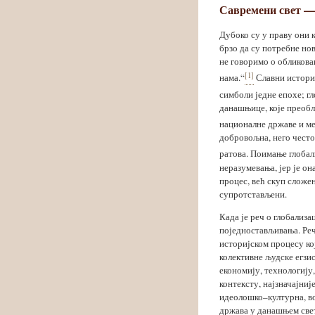
Савремени свет — 
Дубоко су у праву они к
брзо да су потребне нов
не говоримо о обликовањ
[1]
нама.“
Славни историч
симболи једне епохе; г
данашњице, које преобл
националне државе и м
добровољна, него често
ратова. Поимање глобал
неразумевања, јер је о
процес, већ скуп сложен
супротстављени.
Када је реч о глобализа
поједностављивања. Реч
историјском процесу ко
колективне људске егзи­с
економију, технологију,
контексту, најзначајниј
идеолошко–културна, во
држава у данашњем свет