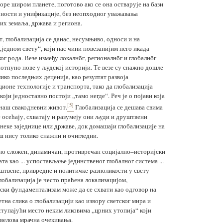
оре широм планете, поготово ако се она остварује на бази
ности и унификације, без неопходног уважавања
х земаља, држава и региона.
, глобализација се данас, несумњиво, односи и на
једном свету“, који нас чини повезанијим него икада
ог рода. Везе између локалнōг, регионалнōг и глобалнōг
потпуно нове у људској историји. Те везе су снажно дошле
ико последњих деценија, као резултат развоја
ионе технологије и транспорта, тако да глобализација
оји једноставно постоји „тамо негде“. Реч је о појави која
[5]
а наш свакодневни живот.
Глобализација се дешава свима
е осећају, схватају и разумеју они људи и друштвени
 неке заједнице или државе, док домашаји глобализације на
ш нису толико снажни и очигледни.
тно сложен, динамичан, противречан социјално–историјски
вата као ... успостављање јединственог глобалног система ...
штвене, привредне и политичке разноликости у свету
лобализација је често праћена локализацијом,
ерски фундаментализам може да се схвати као одговор на
тна слика о глобализацији као извору светског мира и
уступајући место неким ликовима „црних утопија“ који
рвелова мрачна очекивања.