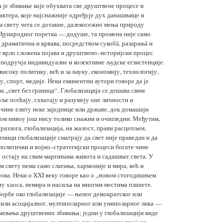
 је збивање које обухвата све друштвене процесе и
актера, које најснажније одређује дух данашњице и
м свету чега се дотакне, далекосежно мења природу
еђународног поретка — додуше, та промена није само
 драматична и крвава, посредством сукобâ, разарањâ и
је врло сложена појава и друштвено–историјски процес
а подручја индивидуалне и колективне људске егзистенције.
 високу политику, већ и за науку, економију, технологију,
ву, спорт, медије. Неки еминентни аутори говоре да је
а „свет без граница“. Глобализација се дешава свим
ље осећају, схватају и разумеју оне личности и
 чине елиту неке заједнице или државе, док домашаји
ном нивоу још нису толико снажни и очигледни. Међутим,
азлога, глобализација, на жалост, прави расцепљен,
ници глобализације сматрају да свет није праведан и да
олитички и војно–стратегијски процеси богате чине
 остају на свим маргинама живота и садашњег света. У
 свету нема само слагања, хармоније и мира, већ и
това. Неки о XXI веку говоре као о „новом стогодишњем
 хаоса, немира и насиља на многим местима планете.
орбе око глобализације — њеног демократског или
 или асоцијалног, мултиполарног или униполарног лика —
мевања друштвених збивања; једни у глобализацији виде
анетарни процес, за друге је она искључиво пројект