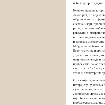
и, било доброг, вредног
Неки еминентни аутори г
Дакле, реч је о објект
међузависности поједин
система“, који израста
ритму стварања глобалн
револуције (стварање к
исхране, одевања и жив
и светских институциј
Међународна банка за о
Европска унија и друге
управљања. У таквој ко
(националне) владе нис
проблемима, данас пост
светом, који би били у 
тешким планетарним пр
Стога није случајно шт
историјску нужност, а 
функционална, истичу п
„светског друштва“, са 
којој би све земље свет
глобалносветска кретања