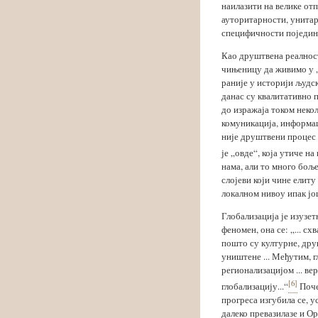
наилазити на велике отп
ауторитарности, унитар
специфичности поједини
Као друштвена реалност
чињеницу да живимо у „
раније у историји људск
данас су квалитативно 
до изражаја током некол
комуникација, информац
није друштвени процес к
је „овде“, која утиче н
нама, али то много бољ
слојеви који чине елиту
локалном нивоу ипак јо
Глобализација је изузе
феномен, она се: „... сх
пошто су културне, дру
уништене ... Међутим, г
регионализацијом ... в
[6]
глобализацију...“
Поче
прогреса изгубила се, 
далеко превазилазе и О