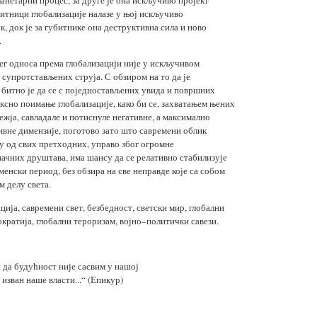
итници глобализације налазе у њој искључиво
, док је за губитнике она деструктивна сила и ново
.
г односа према глобализацији није у искључивом
 супротстављених струја. С обзиром на то да је
, битно је да се с поједностављених увида и површних
ексно поимање глобализације, како би се, захватањем њених
ежја, савладале и потиснуле негативне, а максимално
вне димензије, поготово зато што савремени облик
ку од свих претходних, управо због огромне
ачних друштава, има шансу да се релативно стабилизује
енски период, без обзира на све неправде које са собом
м делу света.
ција, савремени свет, безбедност, светски мир, глобални
ократија, глобални тероризам, војно–политички савези.
 да будућност није сасвим у нашој
 изван наше власти...“ (Епикур)