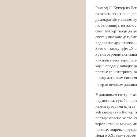
Ричард Л. Куглер из Це
схватана позитивно, јер
демократије у сваком к
глобализација, на жалос
свет. Куглер тврди да д
света умножавају губитн
радикалне друштвено–и
Зато он закључује: „У о
храни отров­не антизапа
нихилистичке терористе
који нападају западне д
претње се интегришу, ка
информатичким системим
на врло великим даљинам
У данашњем свету нема 
надметања, сукоба и рат
неким ауторима који су 
већ споменути Куглер тв
постаје опасно место, 
терористичке мреже, ди
насиље, ширење оружја
Неки о XXI веку говор