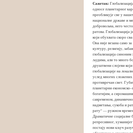
Сажетак:
Глобализација
односе планетарног кар
преобликује све у наше
националне државе и м
добровољна, него често
ратова. Глобализација 
који обухвата скоро св
Она није везана само за
културу, религију, заба
глобализација синоним з
људима, али то много бо
друштвени слојеви који
глобализације на локал
услед многих сложених р
противречан свет. Губит
планетарни економско–п
богатијим, а сиромашни
савременом, динамичном
надметања, сукоба и ра
рату“ — ружном времену
Драматичне социјалне б
репресивног, хуманијег
постају нови кључ разу
објективан и спонтан пл