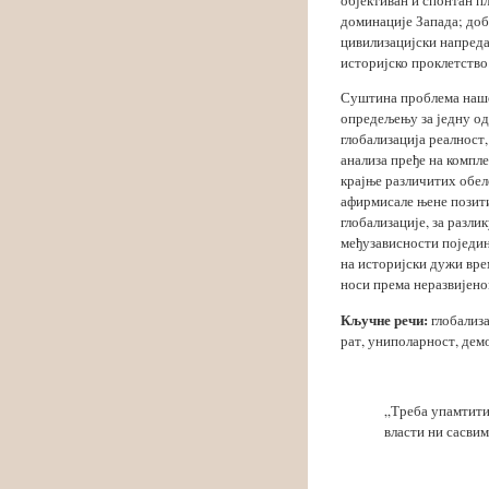
доминације Запада; доб
цивилизацијски напредак
историјско проклетство
Суштина проблема наше
опредељењу за једну од
глобализација реалност
анализа пређе на компл
крајње различитих обел
афирмисале њене позити
глобализације, за разли
међузависности поједин
на историјски дужи врем
носи према неразвијено
Кључне речи:
глобализа
рат, униполарност, дем
„Треба упамтити
власти ни сасвим