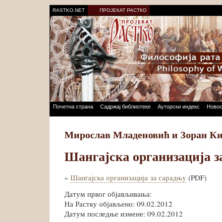
RASTKO.NET
ПРОЈЕКАТ РАСТКО
Почетна страна
Садржај библиотеке
Ауторски индекс
Новос
Мирослав Младеновић и Зоран К
Шангајска организација з
»
Шангајска организација за сарадњу
(PDF)
Датум првог објављивања:
На Растку објављено: 09.02.2012
Датум последње измене: 09.02.2012