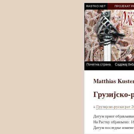
RASTKO.NET
ПРОЈЕКАТ Р
Почетна страна
Садржај биб
Matthias Kuste
Грузијско-р
»
Грузијско-руски рат 2
Датум првог објављива
На Растку објављено: 1
Датум последње измене: