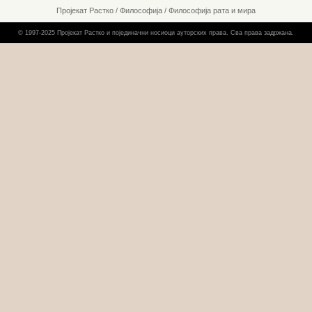
Пројекат Растко
/
Философија
/
Философија рата и мира
© 1997-2025 Пројекат Растко и појединачни носиоци ауторских права. Сва права задржана.