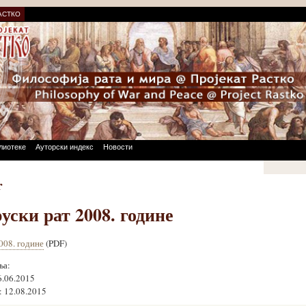
АСТКО
лиотеке
Ауторски индекс
Новости
r
уски рат 2008. године
008. године
(PDF)
ња:
6.06.2015
 12.08.2015