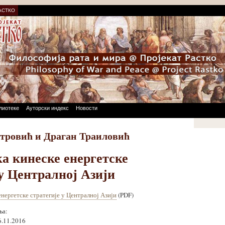
АСТКО
лиотеке
Ауторски индекс
Новости
тровић и Драган Траиловић
а кинеске енергетске
 у Централној Азији
нергетске стратегије у Централној Азији
(PDF)
ња:
6.11.2016