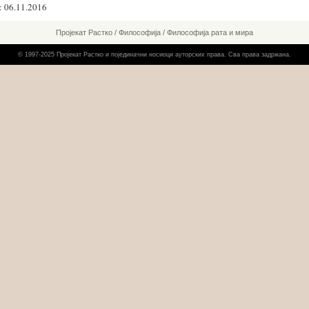
 06.11.2016
Пројекат Растко
/
Философија
/
Философија рата и мира
© 1997-2025 Пројекат Растко и појединачни носиоци ауторских права. Сва права задржана.