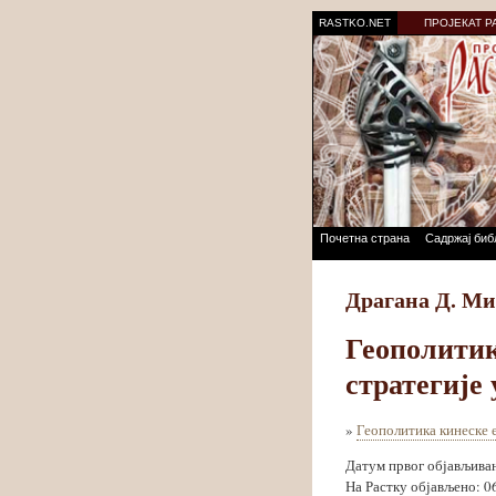
RASTKO.NET
ПРОЈЕКАТ Р
Почетна страна
Садржај биб
Драгана Д. Ми
Геополитик
стратегије
»
Геополитика кинеске е
Датум првог објављива
На Растку објављено: 0