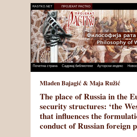
RASTKO.NET
ПРОЈЕКАТ РАСТКО
Почетна страна
Садржај библиотеке
Ауторски индекс
Новос
Mladen Bajagić & Maja Ružić
The place of Russia in the 
security structures: ‘the Wes
that influences the formulat
conduct of Russian foreign p