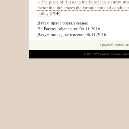
»
The place of Russia in the European security stru
factor that influences the formulation and conduct 
policy
(PDF)
Датум првог објављивања:
На Растку објављено: 06.11.2016
Датум последње измене: 06.11.2016
Пројекат Растко
/
Ф
© 1997-2025 Пројекат Растко и пој