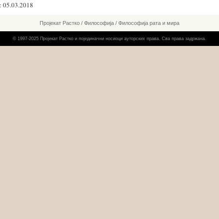
 05.03.2018
Пројекат Растко
/
Философија
/
Философија рата и мира
© 1997-2025 Пројекат Растко и појединачни носиоци ауторских права. Сва права задржана.