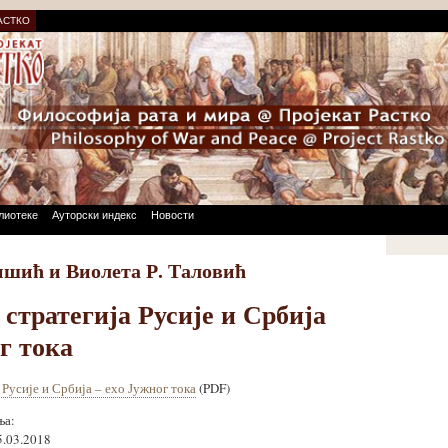
АСТКО
лиотеке
Ауторски индекс
Новости
шић и Виолета Р. Таловић
 стратегија Русије и Србија
г тока
 Русије и Србија – ехо Јужног тока
(PDF)
ња:
5.03.2018