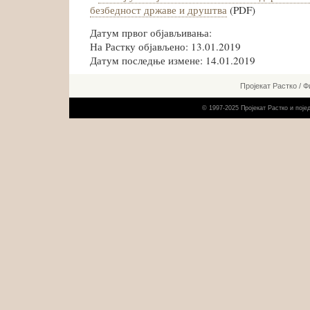
безбедност државе и друштва
(PDF)
Датум првог објављивања:
На Растку објављено: 13.01.2019
Датум последње измене: 14.01.2019
Пројекат Растко
/
Ф
© 1997-2025 Пројекат Растко и пој