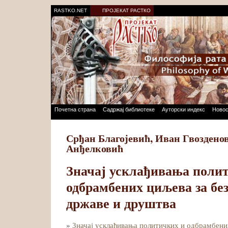
RASTKO.NET
ПРОЈЕКАТ РАСТКО
Почетна страна
Садржај библиотеке
Ауторски индекс
Новос
Срђан Благојевић, Иван Гвоздено
Анђелковић
Значај усклађивања поли
одбрамбених циљева за бе
државе и друштва
»
Значај усклађивања политичких и одбрамбени