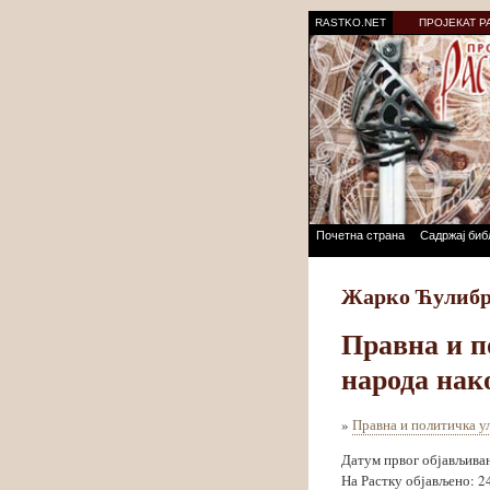
RASTKO.NET
ПРОЈЕКАТ Р
Почетна страна
Садржај биб
Жарко Ћулиб
Правна и п
народа нак
»
Правна и политичка у
Датум првог објављива
На Растку објављено: 2