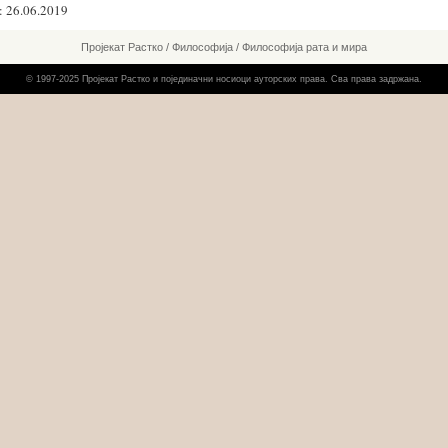
 26.06.2019
Пројекат Растко
/
Философија
/
Философија рата и мира
© 1997-2025 Пројекат Растко и појединачни носиоци ауторских права. Сва права задржана.