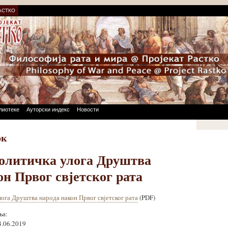
АСТКО
лиотеке
Ауторски индекс
Новости
рк
олитичка улога Друштва
он Првог свјетског рата
лога Друштва народа након Првог свјетског рата
(PDF)
ња:
4.06.2019