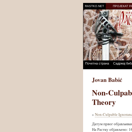
RASTKO.NET
ПРОЈЕКАТ Р
Почетна страна
Садржај биб
Jovan Babić
Non-Culpabl
Theory
»
Non-Culpable Ignoranc
Датум првог објављива
На Растку објављено: 1