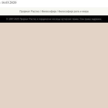
 16.03.2020
Пројекат Растко
/
Философија
/
Философија рата и мира
© 1997-2025 Пројекат Растко и појединачни носиоци ауторских права. Сва права задржана.