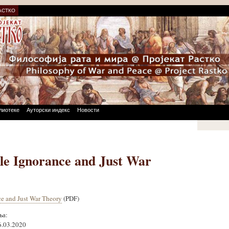
АСТКО
лиотеке
Ауторски индекс
Новости
e Ignorance and Just War
e and Just War Theory
(PDF)
ња:
6.03.2020