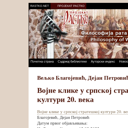
RASTKO.NET
ПРОЈЕКАТ РАСТКО
Почетна страна
Садржај библиотеке
Ауторски индекс
Новос
Вељко Благојевић, Дејан Петрови
Војне клике у српској стр
култури 20. века
Војне клике у српској стратешкој култури 20. ве
Благојевић, Дејан Петровић
Датум првог објављивања: