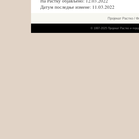
На Растку објављено: 12.03.2022
Датум последње измене: 11.03.2022
Пројекат Растко
/
Ф
© 1997-2025 Пројекат Растко и пој