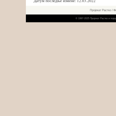
Датум последње измене: 12.03.2022
Пројекат Растко
/
Ф
© 1997-2025 Пројекат Растко и пој