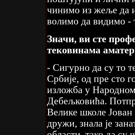
чинимо из жеље да и
волимо да видимо - 
Значи, ви сте проф
тековинама аматери
- Сигурно да су то 
Србије, од пре сто г
изложба у Народном
Дебељковића. Потпре
Велике школе Јован 
дружи, знала је зан
области, тако да су