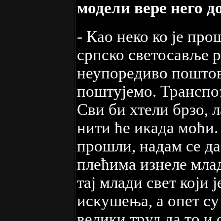
модели вере него д
- Као неко ко је про
српско светосавље р
неупоредиво поштова
поштујемо. Транспоз
Сви би хтели брзо, л
нити ће икада моћи.
прошли, надам се да
плећима изнеле мла
тај млади свет који 
искушења, а опет су
велики труд да то и 