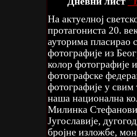
Дневни лист
"
На актуелној светск
протагониста 20. ве
ауторима пласирао 
фотографије из Беог
колор фотографије 
фотографске федерац
фотографије у свим 
наша национална кол
Милинка Стефановић
Југославије, дугого
бројне изложбе, мон