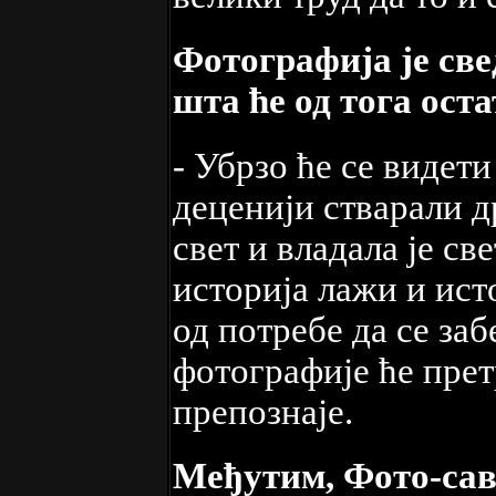
Фотографија је све
шта ће од тога ост
- Убрзо ће се видети
деценији стварали др
свет и владала је св
историја лажи и ист
од потребе да се заб
фотографије ће прет
препознаје.
Међутим, Фото-саве