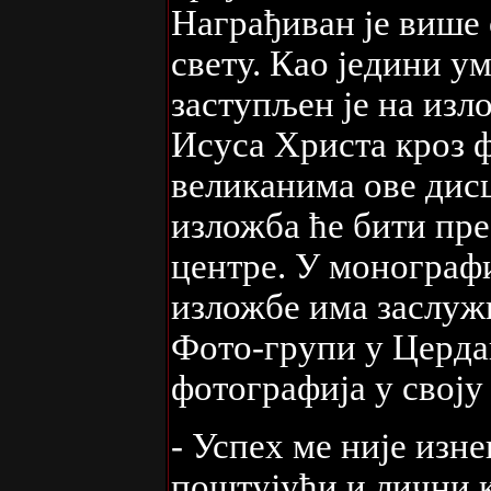
Награђиван је више 
свету. Као једини у
заступљен је на из
Исуса Христа кроз ф
великанима ове дис
изложба ће бити пре
центре. У монограф
изложбе има заслуж
Фото-групи у Церда
фотографија у своју
- Успех ме није изн
поштујући и лични к