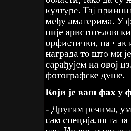
културе. Тај принци
међу аматерима. У ф
није аристотеловски
орфистички, па чак 
награда то што ми ј
сарађујем на овој и
фотографске душе.
Који је ваш фах у 
- Другим речима, ум
сам специјалиста за
све. Иначе, мало је 