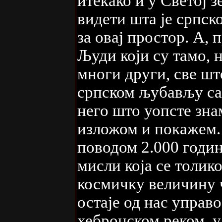
итекако и у Светој 
видети шта је српск
за овај простор. А, 
Људи који су тамо, 
многи други, све шт
српском љубављу са
него што уопсте зна
изложом и покажем. 
поводом 2.000 годи
мисли која се толик
космичку величину ч
остаје од нас управ
хебронском реком, у