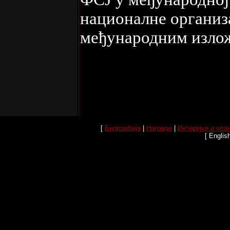
националне организа
међународним изло
[
Биографија
|
Награде
|
Интервјуи и чла
[ Englis