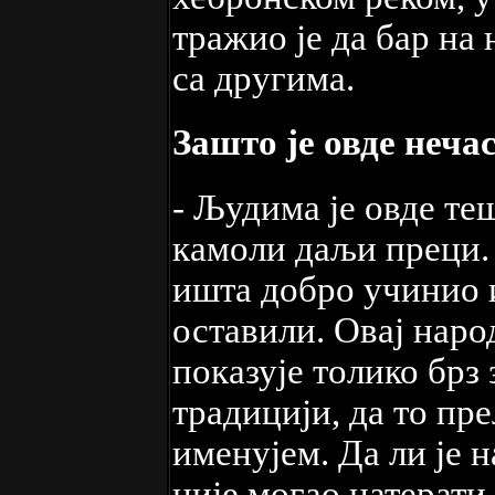
тражио је да бар на
са другима.
Зашто је овде неча
- Људима је овде те
камоли даљи преци. 
ишта добро учинио и
оставили. Овај нар
показује толико брз
традицији, да то пре
именујем. Да ли је н
није могао натерати 