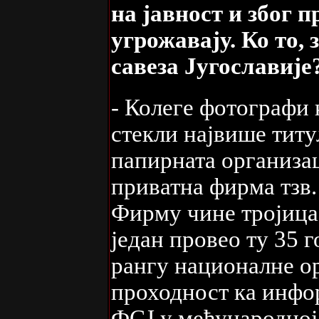
на јавност и због п
угрожавају. Ко то,
савеза Југославије
- Колеге фотографи 
стекли највише титу
папирната организаци
приватна фирма тзв.
Фирму чине тројица 
један провео ту 35 г
рангу националне о
проходност ка инфор
ФСЈ у међународној 