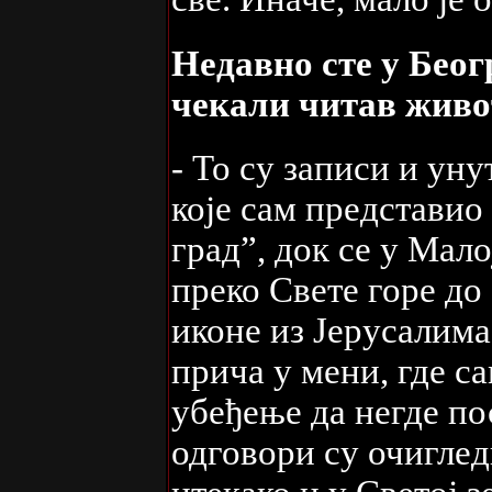
Недавно сте у Беог
чекали читав живот
- То су записи и ун
које сам представио
град”, док се у Мал
преко Свете горе до
иконе из Јерусалима 
прича у мени, где с
убеђење да негде по
одговори су очиглед