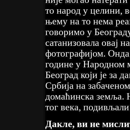
то народ у целини, в
њему на то нема реак
говоримо у Београду 
сатанизовала овај на
фотографијом. Онда 
године у Народном му
Београд који је за д
Србија на забаченом
домаћинска земља. Не
тог века, подивљали
Дакле, ви не мисли