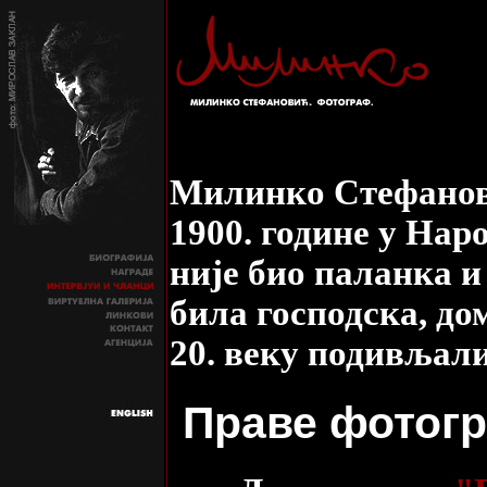
Милинко Стефанови
1900. године у Наро
није био паланка и
била господска, до
20. веку подивљал
Праве фотогр