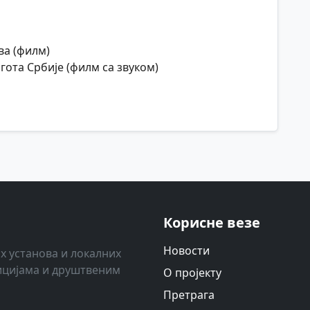
ва (филм)
лгота Србије (филм са звуком)
Корисне везе
Новости
х установа и локалних
ицијама и друштвеним
О пројекту
Претрага