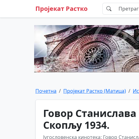
Пројекат Растко
Почетна
Пројекат Растко (Матица)
Ис
Говор Станислава
Скопљу 1934.
Југословенска кинотека: Говор Станисл