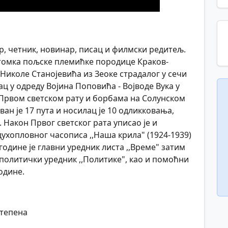
р, четник, новинар, писац и филмски редитељ.
отомка пољске племићке породице Краков-
Николе Станојевића из Зеоке страдалог у сечи
ац у одреду Војина Поповића - Војводе Вука у
 Првом светском рату и борбама на Солунском
ван је 17 пута и носилац је 10 одликковања,
 Након Првог светског рата уписао је и
духопловног часописа ,,Наша крила" (1924-1939)
 године је главни уредник листа ,,Време" затим
и политички уредник ,,Политике", као и помоћни
године.
степена