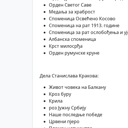
Орден Светог Саве
Медаља за храброст
Споменица Освећено Косово
Споменица на рат 1913. године
Споменица за рат ослобођења и у
Албанска споменица
Крст милосрђа
Орден румунске круне
Дела Станислава Кракова:
Живот човека на Балкану
Кроз буру
Крила
роз Јужну Србију
Наше последње победе
Црвени пјеро