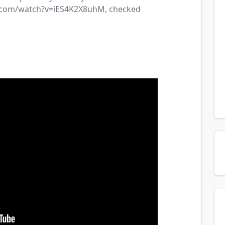
be.com/watch?v=iES4K2X8uhM, checked