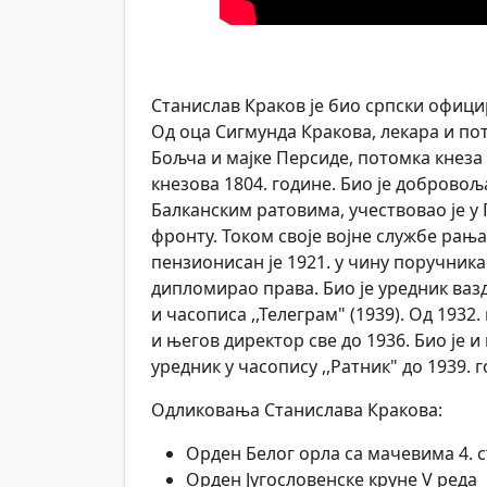
Станислав Краков је био српски офици
Од оца Сигмунда Кракова, лекара и п
Бољча и мајке Персиде, потомка кнеза 
кнезова 1804. године. Био је добровољ
Балканским ратовима, учествовао је у
фронту. Током своје војне службе рања
пензионисан је 1921. у чину поручника.
дипломирао права. Био је уредник ваз
и часописа ,,Телеграм" (1939). Од 1932.
и његов директор све до 1936. Био је 
уредник у часопису ,,Ратник" до 1939. 
Одликовања Станислава Кракова:
Орден Белог орла са мачевима 4. 
Орден Југословенске круне V реда