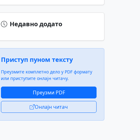
Недавно додато
Приступ пуном тексту
Преузмите комплетно дело у PDF формату
или приступите онлајн читачу.
Преузми PDF
Онлајн читач