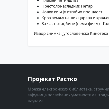
Пламен четништва
Престолонаследник Петар
Човек који је изгубио прошлост
Кроз земљу наших царева и краље
За част отаџбине (неми филм) - Го
Извор снимка: Југословенска Кинотека
Пројекат Растко
Мрежа електронских библиотека, стручни
заједница посвећених уметностима, трад
наукама.