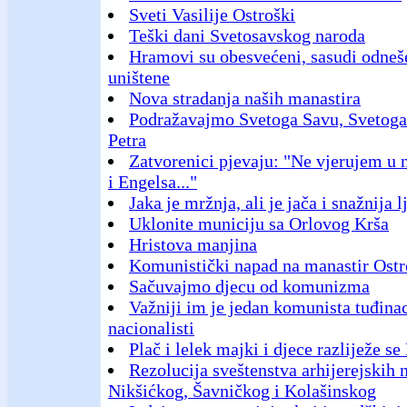
Sveti Vasilije Ostroški
Teški dani Svetosavskog naroda
Hramovi su obesvećeni, sasudi odneš
uništene
Nova stradanja naših manastira
Podražavajmo Svetoga Savu, Svetoga 
Petra
Zatvorenici pjevaju: "Ne vjerujem u 
i Engelsa..."
Jaka je mržnja, ali je jača i snažnija 
Uklonite municiju sa Orlovog Krša
Hristova manjina
Komunistički napad na manastir Ost
Sačuvajmo djecu od komunizma
Važniji im je jedan komunista tuđinac
nacionalisti
Plač i lelek majki i djece razliježe 
Rezolucija sveštenstva arhijerejskih
Nikšićkog, Šavničkog i Kolašinskog