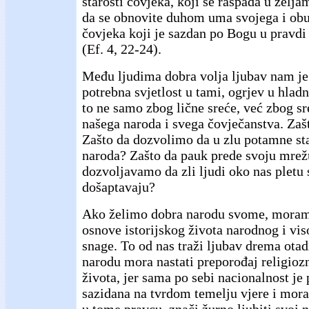
starosti čovjeka, koji se raspada u želja
da se obnovite duhom uma svojega i ob
čovjeka koji je sazdan po Bogu u pravdi i
(Ef. 4, 22-24).
Među ljudima dobra volja ljubav nam je 
potrebna svjetlost u tami, ogrjev u hladno
to ne samo zbog lične sreće, već zbog sr
našega naroda i svega čovječanstva. Zaš
Zašto da dozvolimo da u zlu potamne sta
naroda? Zašto da pauk prede svoju mrež
dozvoljavamo da zli ljudi oko nas pletu 
došaptavaju?
Ako želimo dobra narodu svome, moram
osnove istorijskog života narodnog i vis
snage. To od nas traži ljubav drema ota
narodu mora nastati preporođaj religioz
života, jer sama po sebi nacionalnost je 
sazidana na tvrdom temelju vjere i mora
u tome pravcu, znači žurno ljubiti svoj n