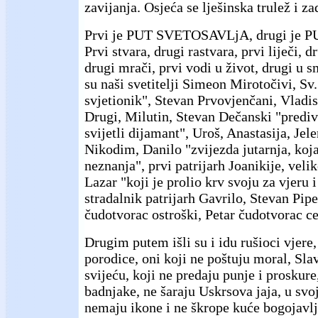
zavijanja. Osjeća se lješinska trulež i z
Prvi je PUT SVETOSAVLjA, drugi je 
Prvi stvara, drugi rastvara, prvi liječi, dr
drugi mrači, prvi vodi u život, drugi u s
su naši svetitelji Simeon Mirotočivi, Sv
svjetionik", Stevan Prvovjenčani, Vladis
Drugi, Milutin, Stevan Dečanski "prediv
svijetli dijamant", Uroš, Anastasija, Jel
Nikodim, Danilo "zvijezda jutarnja, koja
neznanja", prvi patrijarh Joanikije, vel
Lazar "koji je prolio krv svoju za vjeru 
stradalnik patrijarh Gavrilo, Stevan Pipe
čudotvorac ostroški, Petar čudotvorac ce
Drugim putem išli su i idu rušioci vjere,
porodice, oni koji ne poštuju moral, Slav
svijeću, koji ne predaju punje i proskure
badnjake, ne šaraju Uskrsova jaja, u s
nemaju ikone i ne škrope kuće bogojav