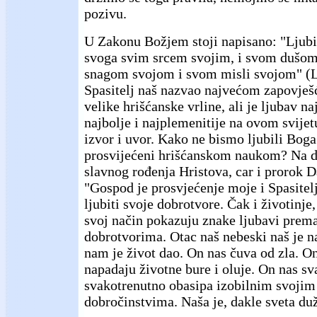
pozivu.
U Zakonu Božjem stoji napisano: "Ljub
svoga svim srcem svojim, i svom dušo
snagom svojom i svom misli svojom" (Lk.
Spasitelj naš nazvao najvećom zapovješć
velike hrišćanske vrline, ali je ljubav naj
najbolje i najplemenitije na ovom svijet
izvor i uvor. Kako ne bismo ljubili Bog
prosvijećeni hrišćanskom naukom? Na de
slavnog rođenja Hristova, car i prorok D
"Gospod je prosvjećenje moje i Spasitelj
ljubiti svoje dobrotvore. Čak i životinje, 
svoj način pokazuju znake ljubavi prem
dobrotvorima. Otac naš nebeski naš je n
nam je život dao. On nas čuva od zla. On
napadaju životne bure i oluje. On nas s
svakotrenutno obasipa izobilnim svojim
dobročinstvima. Naša je, dakle sveta du