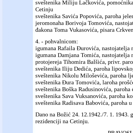
sveštenika Miliju Lačkovića, pomoćnika
Cetinju
sveštenika Savića Popovića, paroha jele
jeromonaha Borivoja Tomovića, nastojat
đakona Toma Vukasovića, pisara Crkven
4. - pohvalnicom:
igumana Rafaila Đurovića, nastojatelja
igumana Damjana Tomića, nastojatelja 
protojereja Tihomira Balšića, privr. par
sveštenika Iliju Dedića, paroha lipovsko
sveštenika Nikolu Miloševića, paroha lj
sveštenika Đura Tomovića, laroha prošć
sveštenika Boška Radusinovića, paroha 
sveštenika Sava Vuksanovića, paroha ko
sveštenika Radisava Babovića, paroha u
Dano na Božić 24. 12.1942./7. 1. 1943. 
rezidenciji na Cetinju.
PRAVOSL