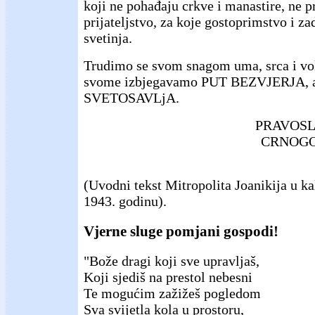
koji ne pohađaju crkve i manastire, ne p
prijateljstvo, za koje gostoprimstvo i za
svetinja.
Trudimo se svom snagom uma, srca i vol
svome izbjegavamo PUT BEZVJERJA, 
SVETOSAVLjA.
PRAVOSL
CRNOGO
(Uvodni tekst Mitropolita Joanikija u k
1943. godinu).
Vjerne sluge pomjani gospodi!
"Bože dragi koji sve upravljaš,
Koji sjediš na prestol nebesni
Te mogućim zažižeš pogledom
Sva svijetla kola u prostoru,