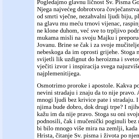
Pogledajmo glavnu ličnost Sv. Pisma Go
Njega najvećeg dobrotvora čovječanstva, 
od smrti vječne, nezahvalni ljudi biju, p
na glavu mu meću trnovi vijenac, raspinj
ne klone duhom, već sve to trpljivo pod
mukama misli na svoju Majku i preporuč
Jovanu. Brine se čak i za svoje mučitelj
nebeskoga da im oprosti grijehe. Stoga
svijetli lik uzdignut do heroizma i sveto
vječiti izvor i inspiracija svega najuzviš
najplemenitijega.
Osmotrimo proroke i apostole. Kakva p
nevini stradaju i znaju da to nije pravo. 
mnogi ljudi bez krivice pate i stradaju. I 
njima bude dobro, dok drugi trpe? I nji
kažu im da nije pravo. Stoga su oni svoj
podnosili, čak i mučenički poginuli bez 
bi bilo mnogo više mira na zemlji, kada 
Hrista, čitanje Sv. pisma i života po nje