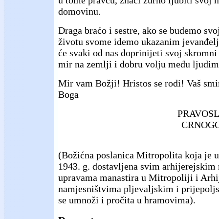
domovinu.
Draga braćo i sestre, ako se budemo svoj
životu svome idemo ukazanim jevanđelj
će svaki od nas doprinijeti svoj skromni
mir na zemlji i dobru volju među ljudim
Mir vam Božji! Hristos se rodi! Vaš smi
Boga
PRAVOSL
CRNOGO
(Božićna poslanica Mitropolita koja je u
1943. g. dostavljena svim arhijerejskim
upravama manastira u Mitropoliji i Arh
namjesništvima pljevaljskim i prijepol
se umnoži i pročita u hramovima).