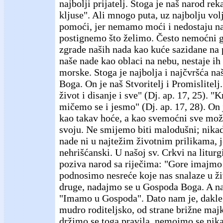
najbolji prijatelj. Stoga je naš narod rek
kljuse". Ali mnogo puta, uz najbolju vo
pomoći, jer nemamo moći i nedostaju n
postignemo što želimo. Često nemoćni 
zgrade naših nada kao kuće sazidane na 
naše nade kao oblaci na nebu, nestaje ih
morske. Stoga je najbolja i najčvršća n
Boga. On je naš Stvoritelj i Promislitel
život i disanje i sve" (Dj. ap. 17, 25). 
mičemo se i jesmo" (Dj. ap. 17, 28). On 
kao takav hoće, a kao svemoćni sve može
svoju. Ne smijemo biti malodušni; nika
nade ni u najtežim životnim prilikama, je
nehrišćanski. U našoj sv. Crkvi na liturg
poziva narod sa riječima: "Gore imajmo 
podnosimo nesreće koje nas snalaze u ž
druge, nadajmo se u Gospoda Boga. A n
"Imamo u Gospoda". Dato nam je, dakle,
mudro roditeljsko, od strane brižne majk
držimo se toga pravila, nemojmo se nika