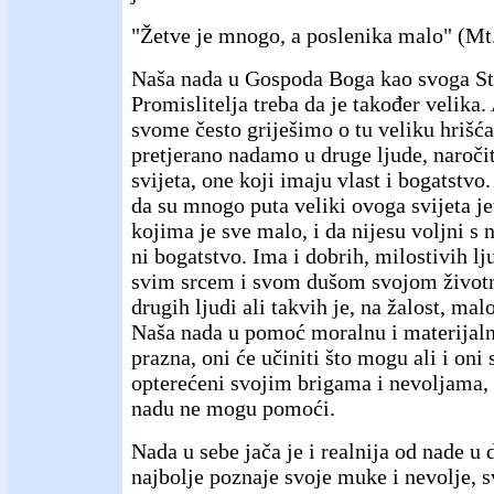
"Žetve je mnogo, a poslenika malo" (Mt.
Naša nada u Gospoda Boga kao svoga Stv
Promislitelja treba da je također velika.
svome često griješimo o tu veliku hrišća
pretjerano nadamo u druge ljude, naroči
svijeta, one koji imaju vlast i bogatstv
da su mnogo puta veliki ovoga svijeta je
kojima je sve malo, i da nijesu voljni s n
ni bogatstvo. Ima i dobrih, milostivih lj
svim srcem i svom dušom svojom život
drugih ljudi ali takvih je, na žalost, ma
Naša nada u pomoć moralnu i materijalnu 
prazna, oni će učiniti što mogu ali i oni 
opterećeni svojim brigama i nevoljama,
nadu ne mogu pomoći.
Nada u sebe jača je i realnija od nade u 
najbolje poznaje svoje muke i nevolje, sv