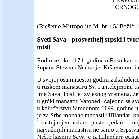
CRNOGO
(Rješenje Mitropolita M. br. 45/ Božić 1
Sveti Sava - prosvetitelj srpski i tv
misli
Rodio se oko 1174. godine u Rasu kao n
župana Stevana Nemanje. Kršteno mu im
U svojoj osamnaestoj godini zakaluđerio
u ruskom manastiru Sv. Pantelejmonu uz
ime Sava. Poslije izvjesnog vremena, žel
u grčki manastir Vatoped. Zajedno sa 
u kaluđerstvu Simeonom 1199. godine u 
je za Srbe monahe manastir Hilandar, k
i nastojanjem uskoro postao jedan od naj
najvažnijih manastira ne samo u Srpstvu
Nešto kasnije Sava je iz Hilandara otišao