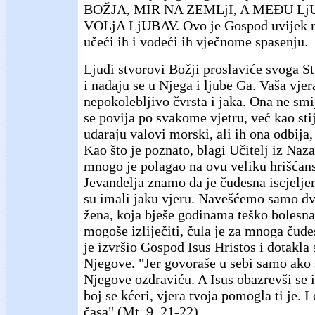
BOŽJA, MIR NA ZEMLjI, A MEĐU L
VOLjA LjUBAV. Ovo je Gospod uvijek n
učeći ih i vodeći ih vječnome spasenju.
Ljudi stvorovi Božji proslaviće svoga St
i nadaju se u Njega i ljube Ga. Vaša vjer
nepokolebljivo čvrsta i jaka. Ona ne smij
se povija po svakome vjetru, već kao stij
udaraju valovi morski, ali ih ona odbija, 
Kao što je poznato, blagi Učitelj iz Naz
mnogo je polagao na ovu veliku hrišćans
Jevanđelja znamo da je čudesna iscjelje
su imali jaku vjeru. Navešćemo samo dv
žena, koja bješe godinama teško bolesna,
mogoše izliječiti, čula je za mnoga čude
je izvršio Gospod Isus Hristos i dotakla 
Njegove. "Jer govoraše u sebi samo ako
Njegove ozdraviću. A Isus obazrevši se i 
boj se kćeri, vjera tvoja pomogla ti je. 
časa" (Mt. 9, 21-22).