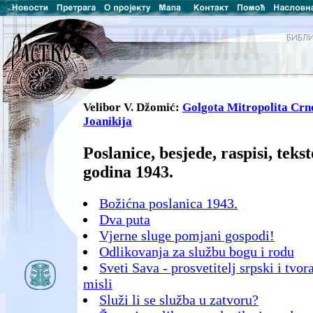
Velibor V. Džomić:
Golgota Mitropolita Cr
Joanikija
Poslanice, besjede, raspisi, teks
godina 1943.
Božićna poslanica 1943.
Dva puta
Vjerne sluge pomjani gospodi!
Odlikovanja za službu bogu i rodu
Sveti Sava - prosvetitelj srpski i tvo
misli
Služi li se služba u zatvoru?