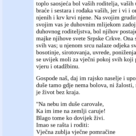
toplo saosjeća bol vaših roditelja, vaših 
braće i sestara i rođaka vaših, jer i vi i o
njenih i krv krvi njene. Na svojim grudi
svojim vas je duhovnim mlijekom zadojil
duhovnog roditeljstva, bol njihov postaj
majke njihove svete Srpske Crkve. Ona 
svih vas; u njenom srcu nalaze odjeka sv
bosotinje, sirotovanja, uvrede, poniženja
se uvijek moli za vječni pokoj svih koji 
vjeru i otadžbinu.
Gospode naš, daj im rajsko naselje i up
duše tamo gdje nema bolova, ni žalosti, 
je život bez kraja.
"Na nebu im duše carovale,
Ka im ime na zemlji caruje!
Blago tome ko dovijek živi.
Imao se rašta i roditi:
Vječna zublja vječne pomračine