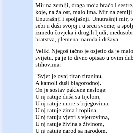
Mir na zemlji, draga moja braćo i sestre,
koje, na žalost, malo ima. Mir na zemlji
Unutrašnji i spoljašnji. Unutrašnji mir,
sebi u duši svojoj i u srcu svome; a spolj
između čovjeka i drugih ljudi, međusob
bratstva, plemena, naroda i država.
Veliki Njegoš tačno je osjetio da je ma
svijetu, pa je to divno opisao u ovim d
stihovima:
"Svjet je ovaj tiran tiraninu,
A kamoli duši blagorodnoj.
On je sostav paklene nesloge:
U nj ratuje duša sa tijelom,
U nj ratuje more s brjegovima,
U nj ratuje zima i toplina,
U nj ratuju vjetri s vjetrovima,
U nj ratuje živina s živinom,
U nj ratuje narod sa narodom,