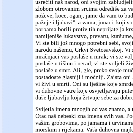
usrećiti naš narod, oni svojim zabludje
zlobom otrovanim srcima odrediše za v
noževe, koce, oganj, jame da vam to bud
pažnje i ljubavi", a vama, junaci, koji s
borbama borili protiv tih neprijatelja krs
namijeniše lukavstvo, prevaru, kuršume,
Vi ste bili još mnogo potrebni sebi, svo
narodu našemu, Crkvi Svetosavskoj. Vi st
mračnjaci vas poslaše u mrak; vi ste volj
poslaše u tišinu i nerad; vi ste voljeli ži
poslaše u smrt. Ali, gle, preko svoje mu
postadoste glasniji i moćniji. Zaista oni 
vi živi u smrti. Oni su lješine koje smrd
vi duhovne vatre koje osvjetljavaju pute
duše ljubavlju koja žrtvuje sebe za dobro
Svijetla imena mnogih od vas znamo, a 
Otac naš nebeski zna imena svih vas. Po
vašim grobovima, po jamama i urvinam
morskim i rijekama. Vaša duhovna majk