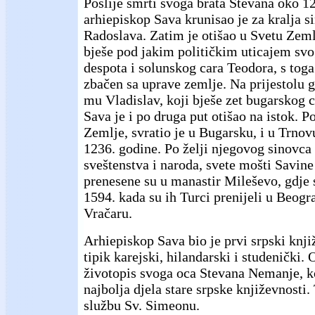
Poslije smrti svoga brata Stevana oko 1
arhiepiskop Sava krunisao je za kralja 
Radoslava. Zatim je otišao u Svetu Zeml
bješe pod jakim političkim uticajem svo
despota i solunskog cara Teodora, s toga
zbačen sa uprave zemlje. Na prijestolu ga
mu Vladislav, koji bješe zet bugarskog 
Sava je i po druga put otišao na istok. P
Zemlje, svratio je u Bugarsku, i u Trno
1236. godine. Po želji njegovog sinovca 
sveštenstva i naroda, svete mošti Savine
prenesene su u manastir Mileševo, gdje 
1594. kada su ih Turci prenijeli u Beogra
Vračaru.
Arhiepiskop Sava bio je prvi srpski knji
tipik karejski, hilandarski i studenički. 
životopis svoga oca Stevana Nemanje, k
najbolja djela stare srpske književnosti.
službu Sv. Simeonu.