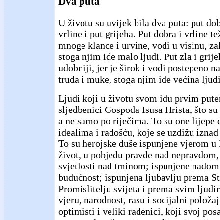
Dva puta
U životu su uvijek bila dva puta: put dob
vrline i put grijeha. Put dobra i vrline te
mnoge klance i urvine, vodi u visinu, za
stoga njim ide malo ljudi. Put zla i grije
udobniji, jer je širok i vodi postepeno na
truda i muke, stoga njim ide većina ljudi
Ljudi koji u životu svom idu prvim pute
sljedbenici Gospoda Isusa Hrista, što su
a ne samo po riječima. To su one lijepe 
idealima i radošću, koje se uzdižu iznad 
To su herojske duše ispunjene vjerom u
život, u pobjedu pravde nad nepravdom, i
svjetlosti nad tminom; ispunjene nadom 
budućnost; ispunjena ljubavlju prema Stv
Promislitelju svijeta i prema svim ljudi
vjeru, narodnost, rasu i socijalni položaj
optimisti i veliki radenici, koji svoj po