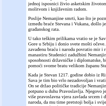
jednoj isposnici živio asketskim životom
molitvom i književnim radom.
Poslije Nemanjine smrti, kao što je poz
između braće Stevana i Vukana, došlo je 
građanskog rata.
U tako teškim prilikama vratio se je Sav
Gore u Srbiju i donio svete mošti očeve.
zavađenu braću i narodu povratio mir i r
manastiru Studenici zadužbini Nemanjin
sposobnosti državničke i diplomatske, bi
pomoći svome bratu velikom županu St
Kada je Stevan 1217. godine dobio iz R
Sava je tim bio vrlo nezadovoljan i vrat
On se držao političke tradicije Nemanjine
potpuno u duhu Pravoslavlja. Njegovo je
više pravoslavna vjera zavlada srcem i
naroda, da mu time pretstoji bolja i svij