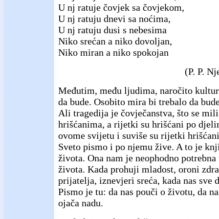
U nj ratuje čovjek sa čovjekom,
U nj ratuju dnevi sa noćima,
U nj ratuju dusi s nebesima
Niko srećan a niko dovoljan,
Niko miran a niko spokojan
(P. P. N
Međutim, među ljudima, naročito kultur
da bude. Osobito mira bi trebalo da bu
Ali tragedija je čovječanstva, što se mil
hrišćanima, a rijetki su hrišćani po djel
ovome svijetu i suviše su rijetki hrišćan
Sveto pismo i po njemu žive. A to je knj
života. Ona nam je neophodno potrebna 
života. Kada prohuji mladost, oroni zdra
prijatelja, iznevjeri sreća, kada nas sve 
Pismo je tu: da nas pouči o životu, da na
ojača nadu.