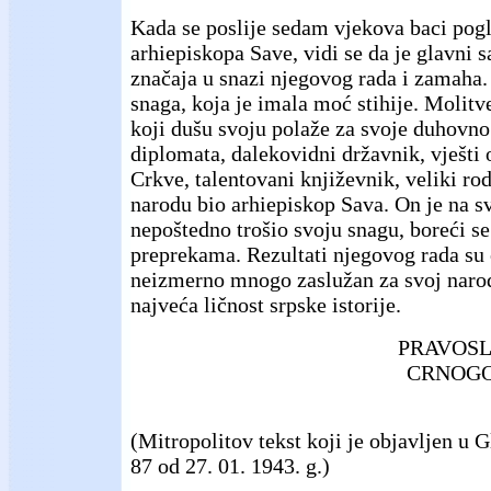
Kada se poslije sedam vjekova baci pogl
arhiepiskopa Save, vidi se da je glavni 
značaja u snazi njegovog rada i zamaha.
snaga, koja je imala moć stihije. Molitve
koji dušu svoju polaže za svoje duhovno
diplomata, dalekovidni državnik, vješti 
Crkve, talentovani književnik, veliki ro
narodu bio arhiepiskop Sava. On je na s
nepoštedno trošio svoju snagu, boreći 
preprekama. Rezultati njegovog rada su 
neizmerno mnogo zaslužan za svoj narod,
najveća ličnost srpske istorije.
PRAVOSL
CRNOGO
(Mitropolitov tekst koji je objavljen u 
87 od 27. 01. 1943. g.)