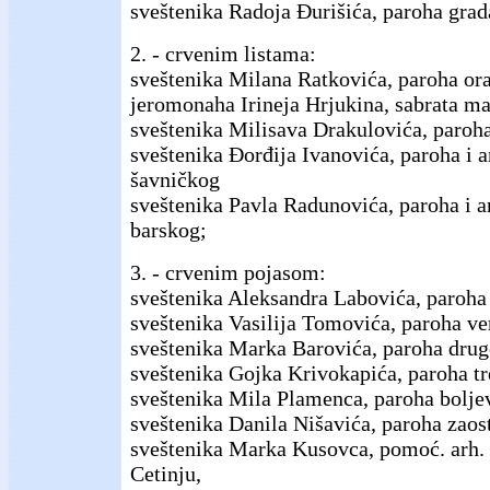
sveštenika Radoja Đurišića, paroha gra
2. - crvenim listama:
sveštenika Milana Ratkovića, paroha or
jeromonaha Irineja Hrjukina, sabrata m
sveštenika Milisava Drakulovića, paroh
sveštenika Đorđija Ivanovića, paroha i 
šavničkog
sveštenika Pavla Radunovića, paroha i a
barskog;
3. - crvenim pojasom:
sveštenika Aleksandra Labovića, paroha 
sveštenika Vasilija Tomovića, paroha ve
sveštenika Marka Barovića, paroha drug
sveštenika Gojka Krivokapića, paroha t
sveštenika Mila Plamenca, paroha bolje
sveštenika Danila Nišavića, paroha zaost
sveštenika Marka Kusovca, pomoć. arh.
Cetinju,