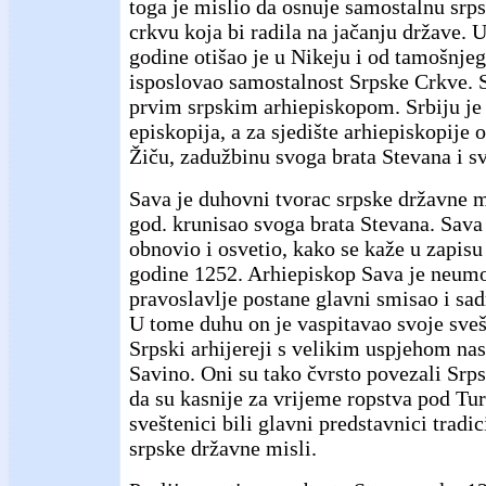
toga je mislio da osnuje samostalnu srp
crkvu koja bi radila na jačanju države. 
godine otišao je u Nikeju i od tamošnjeg 
isposlovao samostalnost Srpske Crkve. S
prvim srpskim arhiepiskopom. Srbiju je
episkopija, a za sjedište arhiepiskopije 
Žiču, zadužbinu svoga brata Stevana i s
Sava je duhovni tvorac srpske državne m
god. krunisao svoga brata Stevana. Sava 
obnovio i osvetio, kako se kaže u zapisu
godine 1252. Arhiepiskop Sava je neumo
pravoslavlje postane glavni smisao i sad
U tome duhu on je vaspitavao svoje sveš
Srpski arhijereji s velikim uspjehom nast
Savino. Oni su tako čvrsto povezali Srp
da su kasnije za vrijeme ropstva pod Tu
sveštenici bili glavni predstavnici tradi
srpske državne misli.