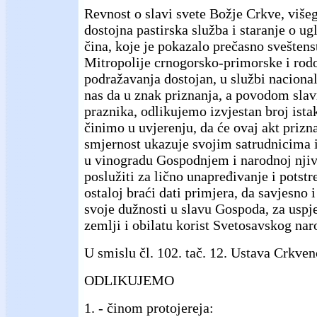
Revnost o slavi svete Božje Crkve, višeg
dostojna pastirska služba i staranje o u
čina, koje je pokazalo prečasno svešten
Mitropolije crnogorsko-primorske i rodo
podražavanja dostojan, u službi nacional
nas da u znak priznanja, a povodom sla
praznika, odlikujemo izvjestan broj ista
činimo u uvjerenju, da će ovaj akt prizna
smjernost ukazuje svojim satrudnicima 
u vinogradu Gospodnjem i narodnoj njiv
poslužiti za lično unapređivanje i potstr
ostaloj braći dati primjera, da savjesno 
svoje dužnosti u slavu Gospoda, za uspj
zemlji i obilatu korist Svetosavskog nar
U smislu čl. 102. tač. 12. Ustava Crkve
ODLIKUJEMO
1. - činom protojereja: