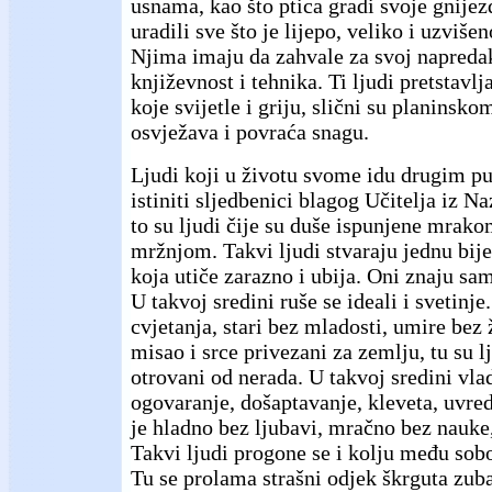
usnama, kao što ptica gradi svoje gnijez
uradili sve što je lijepo, veliko i uzviše
Njima imaju da zahvale za svoj napredak
književnost i tehnika. Ti ljudi pretstavl
koje svijetle i griju, slični su planinsko
osvježava i povraća snagu.
Ljudi koji u životu svome idu drugim pu
istiniti sljedbenici blagog Učitelja iz N
to su ljudi čije su duše ispunjene mrako
mržnjom. Takvi ljudi stvaraju jednu bije
koja utiče zarazno i ubija. Oni znaju sam
U takvoj sredini ruše se ideali i svetinje
cvjetanja, stari bez mladosti, umire bez 
misao i srce privezani za zemlju, tu su l
otrovani od nerada. U takvoj sredini vlad
ogovaranje, došaptavanje, kleveta, uvreda
je hladno bez ljubavi, mračno bez nauke
Takvi ljudi progone se i kolju među sobo
Tu se prolama strašni odjek škrguta zuba