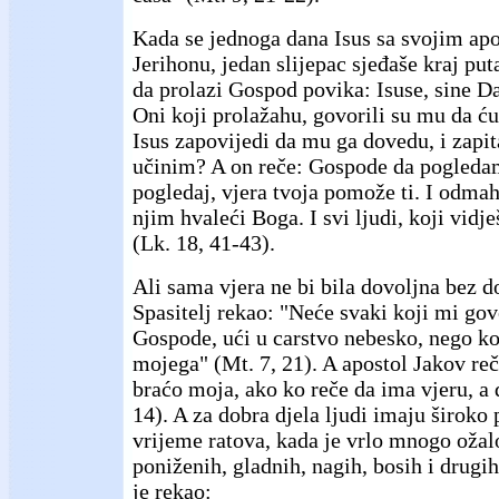
Kada se jednoga dana Isus sa svojim apo
Jerihonu, jedan slijepac sjeđaše kraj put
da prolazi Gospod povika: Isuse, sine 
Oni koji prolažahu, govorili su mu da ćut
Isus zapovijedi da mu ga dovedu, i zapita
učinim? A on reče: Gospode da pogledam
pogledaj, vjera tvoja pomože ti. I odmah
njim hvaleći Boga. I svi ljudi, koji vidj
(Lk. 18, 41-43).
Ali sama vjera ne bi bila dovoljna bez do
Spasitelj rekao: "Neće svaki koji mi go
Gospode, ući u carstvo nebesko, nego ko
mojega" (Mt. 7, 21). A apostol Jakov reč
braćo moja, ako ko reče da ima vjeru, a 
14). A za dobra djela ljudi imaju široko 
vrijeme ratova, kada je vrlo mnogo ožal
poniženih, gladnih, nagih, bosih i drugi
je rekao: