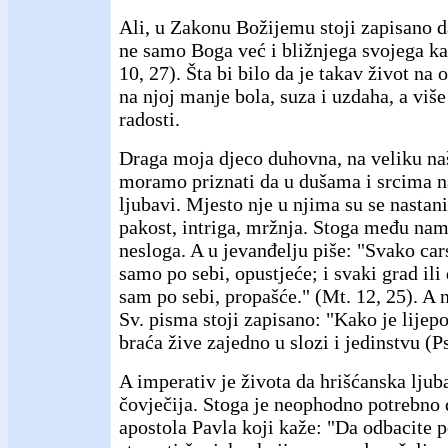
Ali, u Zakonu Božijemu stoji zapisano d
ne samo Boga već i bližnjega svojega k
10, 27). Šta bi bilo da je takav život na 
na njoj manje bola, suza i uzdaha, a više
radosti.
Draga moja djeco duhovna, na veliku našu
moramo priznati da u dušama i srcima 
ljubavi. Mjesto nje u njima su se nastani
pakost, intriga, mržnja. Stoga među nam
nesloga. A u jevanđelju piše: "Svako cars
samo po sebi, opustjeće; i svaki grad ili
sam po sebi, propašće." (Mt. 12, 25). A
Sv. pisma stoji zapisano: "Kako je lijep
braća žive zajedno u slozi i jedinstvu (Ps
A imperativ je života da hrišćanska ljub
čovječija. Stoga je neophodno potrebno
apostola Pavla koji kaže: "Da odbacite 