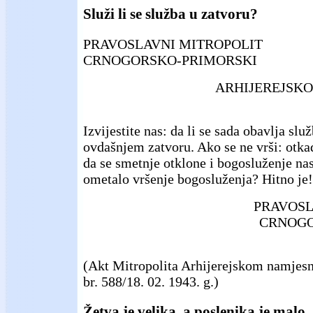
Služi li se služba u zatvoru?
PRAVOSLAVNI MITROPOLIT
CRNOGORSKO-PRIMORSKI
ARHIJEREJSK
Izvijestite nas: da li se sada obavlja slu
ovdašnjem zatvoru. Ako se ne vrši: otkad
da se smetnje otklone i bogosluženje nast
ometalo vršenje bogosluženja? Hitno je!
PRAVOSL
CRNOGO
(Akt Mitropolita Arhijerejskom namjes
br. 588/18. 02. 1943. g.)
Žetva je velika, a poslenika je malo