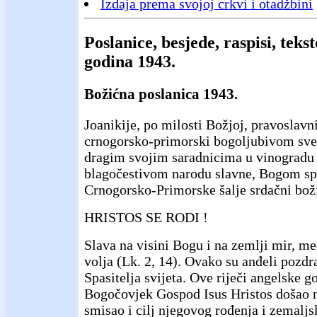
Izdaja prema svojoj crkvi i otadžbini
Poslanice, besjede, raspisi, teks
godina 1943.
Božićna poslanica 1943.
Joanikije, po milosti Božjoj, pravoslavn
crnogorsko-primorski bogoljubivom sveš
dragim svojim saradnicima u vinogradu
blagočestivom narodu slavne, Bogom sp
Crnogorsko-Primorske šalje srdačni bož
HRISTOS SE RODI !
Slava na visini Bogu i na zemlji mir, m
volja (Lk. 2, 14). Ovako su anđeli pozdr
Spasitelja svijeta. Ove riječi angelske 
Bogočovjek Gospod Isus Hristos došao n
smisao i cilj njegovog rođenja i zemalj