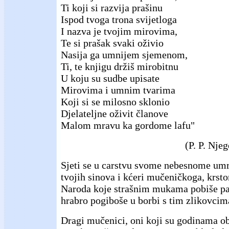
Ti koji si razvija prašinu
Ispod tvoga trona svijetloga
I nazva je tvojim mirovima,
Te si prašak svaki oživio
Nasija ga umnijem sjemenom,
Ti, te knjigu držiš mirobitnu
U koju su sudbe upisate
Mirovima i umnim tvarima
Koji si se milosno sklonio
Djelateljne oživit članove
Malom mravu ka gordome lafu"
(P. P. Nje
Sjeti se u carstvu svome nebesnome umr
tvojih sinova i kćeri mučeničkoga, krst
Naroda koje strašnim mukama pobiše par
hrabro pogiboše u borbi s tim zlikovcim
Dragi mučenici, oni koji su godinama ob