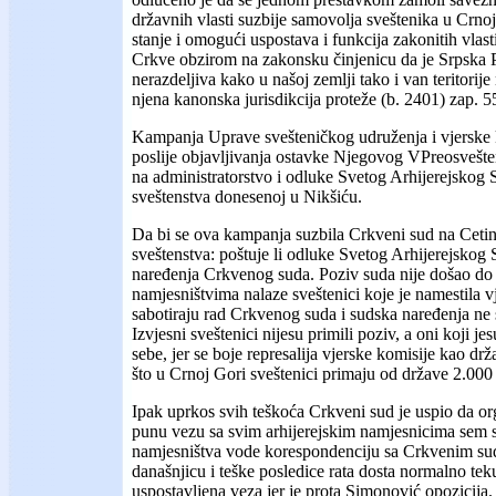
državnih vlasti suzbije samovolja sveštenika u Crno
stanje i omogući uspostava i funkcija zakonitih vlas
Crkve obzirom na zakonsku činjenicu da je Srpska 
nerazdeljiva kako u našoj zemlji tako i van teritorije
njena kanonska jurisdikcija proteže (b. 2401) zap. 5
Kampanja Uprave svešteničkog udruženja i vjerske ko
poslije objavljivanja ostavke Njegovog VPreosvešten
na administratorstvo i odluke Svetog Arhijerejskog S
sveštenstva donesenoj u Nikšiću.
Da bi se ova kampanja suzbila Crkveni sud na Cetinj
sveštenstva: poštuje li odluke Svetog Arhijerejskog S
naređenja Crkvenog suda. Poziv suda nije došao do s
namjesništvima nalaze sveštenici koje je namestila vj
sabotiraju rad Crkvenog suda i sudska naređenja ne 
Izvjesni sveštenici nijesu primili poziv, a oni koji je
sebe, jer se boje represalija vjerske komisije kao dr
što u Crnoj Gori sveštenici primaju od države 2.000
Ipak uprkos svih teškoća Crkveni sud je uspio da or
punu vezu sa svim arhijerejskim namjesnicima sem 
namjesništva vode korespondenciju sa Crkvenim su
današnjicu i teške posledice rata dosta normalno te
uspostavljena veza jer je prota Simonović opozicija.