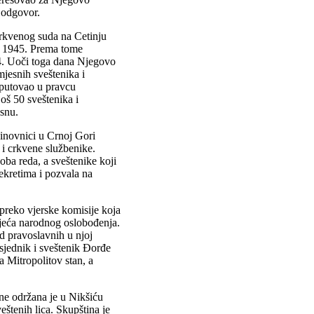
 odgovor.
Crkvenog suda na Cetinju
a 1945. Prema tome
44. Uoči toga dana Njegovo
mjesnih sveštenika i
tputovao u pravcu
oš 50 sveštenika i
snu.
činovnici u Crnoj Gori
 i crkvene službenike.
 oba reda, a sveštenike koji
dekretima i pozvala na
preko vjerske komisije koja
vjeća narodnog oslobođenja.
Od pravoslavnih u njoj
sjednik i sveštenik Đorđe
a Mitropolitov stan, a
ne održana je u Nikšiću
eštenih lica. Skupština je