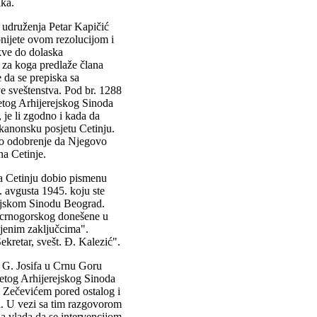
ika.
 udruženja Petar Kapičić
nijete ovom rezolucijom i
kve do dolaska
a za koga predlaže člana
 da se prepiska sa
 sveštenstva. Pod br. 1288
etog Arhijerejskog Sinoda
 je li zgodno i kada da
 kanonsku posjetu Cetinju.
no odobrenje da Njegovo
na Cetinje.
na Cetinju dobio pismenu
 avgusta 1945. koju ste
rejskom Sinodu Beograd.
a crnogorskog donešene u
njenim zaključcima".
ekretar, svešt. Đ. Kalezić".
 G. Josifa u Crnu Goru
tog Arhijerejskog Sinoda
m Zečevićem pored ostalog i
i. U vezi sa tim razgovorom
a vlada da se intervencijom