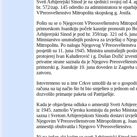
Sveti Arhijerejski Sinod je na sjednici svojoj od 4. 
br. 572/zap. 145 odredio za administratora te eparh
VPreosveštenstvo Mitropolita skopskog g. Josifa.
Pošto su se o Njegovom VPreosveštenstvu Mitropol
primorskom Joanikiju počele kasnije pronositi po Be
Arhijerejski Sinod je pod br. 359/zap. 321 od 6. ju
Ministarstvo unutrašnjih poslova za izvještaj o Nj
Mitropolitu. Po nalogu Njegovog VPreosveštenstva M
posjetili su 11. juna 1945. Ministra unutrašnjih pos
protojerej Ivan Kaluđerović i g. Dušan Dožić izvestili
privatne strane saznala da je Njegovo Preosveštens
primorski g. Joanikije 10. juna doveden iz Zagreba u
zatvoru.
Istovremeno su u ime Crkve umolili da se o gospod
računa na taj način što bi bio smješten u jednom od 
dozvolilo primanje paketa od Patrijaršije.
Kada je objavljena odluka o amnestiji Sveti Arhijere
iz 1945. zamolio Vjersku komisiju da preko Minista
sazna i Svetom Arhijerejskom Sinodu dostavi izvješta
Njegovim VPreosveštenstvom Mitropolitom g. Joaniki
amnestiji obuhvatila i Njegovo VPreosveštenstvo.
Ni na jedan akt kojim se sveti Arhijerejski Sinod i