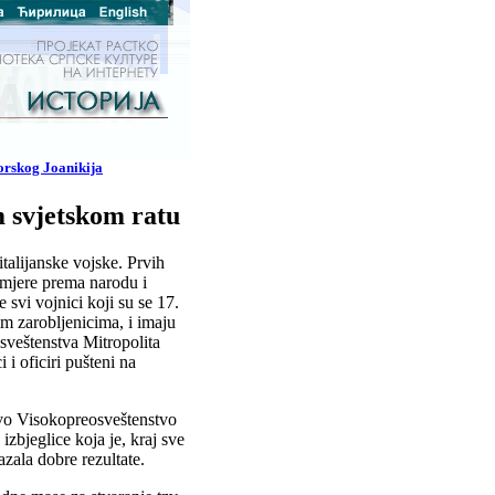
orskog Joanikija
 svjetskom ratu
talijanske vojske. Prvih
 mjere prema narodu i
 svi vojnici koji su se 17.
im zarobljenicima, i imaju
sveštenstva Mitropolita
 i oficiri pušteni na
ovo Visokopreosveštenstvo
izbjeglice koja je, kraj sve
azala dobre rezultate.