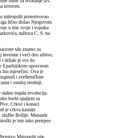
dne mase za stvaranje tzv.
sa terorom.
o mitropolit protestvovao
 toga lično došao Njegovom
enje u ime svoje i vojnika
Markovića, tužioca C. S. na
pacione sile znatno su
j inventar i veći deo arhive,
 i držale je sve do
o je Eparhijskom upravnom
h lira mjesečno. Ova je
izginuli i svešteničkim
ama i ostaloj sirotinji.
talno trajala revolucija.
oku borbi spaljeni su
 Pive. Crkve i konaci
ali je crkva kasnije
. službe Božije. Manastir
oški je isto tako pretrpeo
tenstvo Mitropolit nije