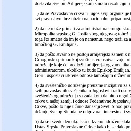
dostavila Svetom Arhijerejskom sinodu rezoluciju u k
1) da se Pravoslavna crkva u Jugoslaviji organizuje
svi pravoslavni bez obzira na nacionalnu pripadnost
2) da ne može primati za administratora crnogorsko-
Mitropolita srpskog G. Josifa zbog njegovog tobož 
toga što smatra da im je on nametnut, nego traži za 
timočkog G. Emilijana,
3) da pošto stvarno ne postoji arhijerejski zamenik n
Crnogorsko-primorskoj sveštenstvo osniva svoje pr
udruženje koje će predložiti arhijerejskog zamenika
administratorom, ukoliko tu bude Episkop Emilijan, 
Gori i uspostavi iskrene odnose tamošnjim državnim
4) da svešteničko udruženje preuzme inicijativu za 
svih pravoslavnih sveštenika u Jugoslaviji radi osni
svešteničkog udruženja sa zadatkom da hitno reguli
crkve u našoj zemlji i odnose Federativne Jugoslavij
Crkve, pošto to nije učinio današnji Sveti Sinod pr
držanje Svetog Sinoda ne odgovara i interesima i sv
5) da se izvede demokratsko crkveno udruženje tako
Ustav Srpske Pravoslavne Crkve kako bi se dalo pra