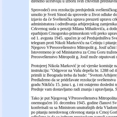
direktno učestvuju u izboru svih crkvenih predstavn
Sprovodeći ovu rezoluciju predsjednik svešteničkog
umolio je Sveti Sinod da sprovede u život odluke do
izjavio da će Sveštenička uprava preuzeti upravu cr
administratora i određivanja arhijerejskog zamjenik
Crkvenog suda u penziji Milana Mihailovića, a dotle
eparhijom Crnogorsko-primorskom vrši preko uprave
od 1. avgusta 1945. upućen je od Predsjedništva Sv
telegram proti Nikoli Markoviću na Cetinju i pitanje,
Njegovo VPreosveštenstvo Mitropolit g. Josif učini
Istovremeno je od Ministarstva za Crnu Goru traže
Preosveštenstvo Mitropolit g. Josif može otputovati 
Protojerej Nikola Marković je od vjerske komisije 
instrukciju: "Odgovor na Vašu depešu br. 1288 od 4.
primili iz Beograda treba da bude: "Svetom Arhije
Predlažemo da se pridržavate rezolucije sveštenstv
gradu Nikšiću 15. juna t. g. i mi ostajemo dosledni 
Prednje vam dostavljamo radi znanja i upravljanja. S
Tako je put Njegovog VPreosveštenstva Mitropolita
onemogućen 10. decembra 1945. godine članovi Sve
konferisali su sa Ministrom unutrašnjih dela Vlado
po pitanju neredovnog crkvenog stanja u Crnoj Gor
odlučeno je da se jednom prestavkom zamoli savezn