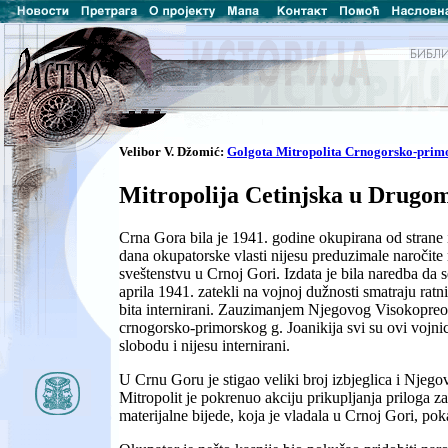
Velibor V. Džomić:
Golgota Mitropolita Crnogorsko-prim
Mitropolija Cetinjska u Drugom
Crna Gora bila je 1941. godine okupirana od strane i
dana okupatorske vlasti nijesu preduzimale naročite
sveštenstvu u Crnoj Gori. Izdata je bila naredba da se
aprila 1941. zatekli na vojnoj dužnosti smatraju ratn
bita internirani. Zauzimanjem Njegovog Visokopreo
crnogorsko-primorskog g. Joanikija svi su ovi vojnici
slobodu i nijesu internirani.
U Crnu Goru je stigao veliki broj izbjeglica i Njeg
Mitropolit je pokrenuo akciju prikupljanja priloga za 
materijalne bijede, koja je vladala u Crnoj Gori, pok