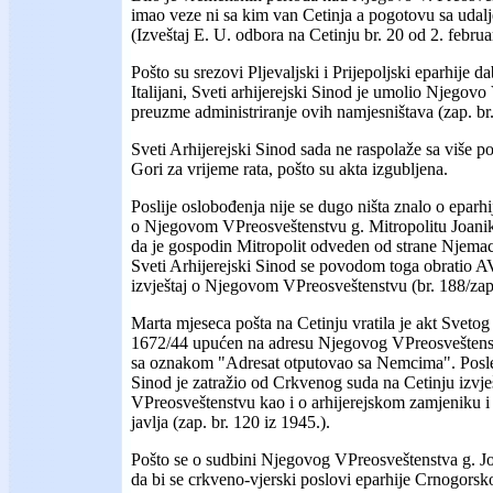
imao veze ni sa kim van Cetinja a pogotovu sa udalj
(Izveštaj E. U. odbora na Cetinju br. 20 od 2. februa
Pošto su srezovi Pljevaljski i Prijepoljski eparhije d
Italijani, Sveti arhijerejski Sinod je umolio Njegov
preuzme administriranje ovih namjesništava (zap. br.
Sveti Arhijerejski Sinod sada ne raspolaže sa više p
Gori za vrijeme rata, pošto su akta izgubljena.
Poslije oslobođenja nije se dugo ništa znalo o eparh
o Njegovom VPreosveštenstvu g. Mitropolitu Joanikij
da je gospodin Mitropolit odveden od strane Njemac
Sveti Arhijerejski Sinod se povodom toga obratio 
izvještaj o Njegovom VPreosveštenstvu (br. 188/zap
Marta mjeseca pošta na Cetinju vratila je akt Svetog
1672/44 upućen na adresu Njegovog VPreosveštenstv
sa oznakom "Adresat otputovao sa Nemcima". Posle 
Sinod je zatražio od Crkvenog suda na Cetinju izvj
VPreosveštenstvu kao i o arhijerejskom zamjeniku i 
javlja (zap. br. 120 iz 1945.).
Pošto se o sudbini Njegovog VPreosveštenstva g. Joan
da bi se crkveno-vjerski poslovi eparhije Crnogors