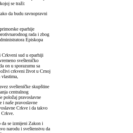
ojoj se traži:
 tako da budu ravnopravni
,
primorske eparhije
protivnarodnog rada i zbog
administratora Episkopa
i Crkveni sud u eparhiji
ivremeno svešteničko
 da on u sporazumu sa
oživi crkveni život u Crnoj
 vlastima,
savez svešteničke skupštine
vanja centralnog
še položaj pravoslavne
e i naše pravoslavne
avoslavne Crkve i da takvo
. Crkve.
 da se izmijeni Zakon i
vo narodu i sveštenstvu da