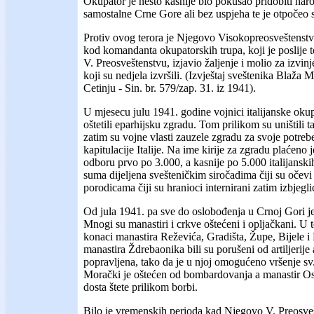
Okupator je nešto kasnije bio pokušao pridobiti naro
samostalne Crne Gore ali bez uspjeha te je otpočeo 
Protiv ovog terora je Njegovo Visokopreosveštenstv
kod komandanta okupatorskih trupa, koji je poslije
V. Preosveštenstvu, izjavio žaljenje i molio za izvinj
koji su nedjela izvršili. (Izvještaj sveštenika Blaža 
Cetinju - Sin. br. 579/zap. 31. iz 1941).
U mjesecu julu 1941. godine vojnici italijanske oku
oštetili eparhijsku zgradu. Tom prilikom su uništili ta
zatim su vojne vlasti zauzele zgradu za svoje potrebe
kapitulacije Italije. Na ime kirije za zgradu plaćen
odboru prvo po 3.000, a kasnije po 5.000 italijanski
suma dijeljena svešteničkim siročadima čiji su očevi 
porodicama čiji su hranioci internirani zatim izbjeglic
Od jula 1941. pa sve do oslobođenja u Crnoj Gori je s
Mnogi su manastiri i crkve oštećeni i opljačkani. U t
konaci manastira Reževića, Gradišta, Župe, Bijele i
manastira Ždrebaonika bili su porušeni od artiljerije 
popravljena, tako da je u njoj omogućeno vršenje sv
Morački je oštećen od bombardovanja a manastir Ostr
dosta štete prilikom borbi.
Bilo je vremenskih perioda kad Njegovo V. Preosveš