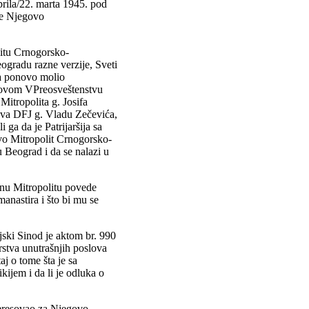
aprila/22. marta 1945. pod
ije Njegovo
itu Crnogorsko-
ogradu razne verzije, Sveti
na ponovo molio
egovom VPreosveštenstvu
itropolita g. Josifa
lova DFJ g. Vladu Zečevića,
 ga da je Patrijaršija sa
tvo Mitropolit Crnogorsko-
 Beograd i da se nalazi u
inu Mitropolitu povede
manastira i što bi mu se
jski Sinod je aktom br. 990
rstva unutrašnjih poslova
j o tome šta je sa
jem i da li je odluka o
nteresovao za Njegovo