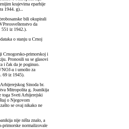
enijim krajevima eparhije
ra 1944. g)...
abrobosanske bili okupirali
o VPreosveštenstvo da
 551 iz 1942.).
odataka o stanju u Crnoj
iji Crnogorsko-primorskoj i
u. Pronosili su se glasovi
a i čak da je poginuo.
AVNOJ-u i umolio za
. 69 iz 1945).
 Arhijerejskog Sinoda br.
a Mitropolita g. Joanikija
toga Sveti Arhijerejski
eštaj o Njegovom
zašto se ovaj nikako ne
ikija nije ništa znalo, a
ko-primorske normalizovale