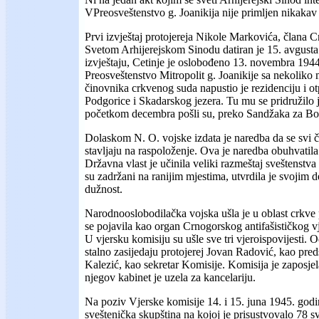
VPreosveštenstvo g. Joanikija nije primljen nikakav
Prvi izvještaj protojereja Nikole Markovića, člana 
Svetom Arhijerejskom Sinodu datiran je 15. avgust
izvještaju, Cetinje je oslobođeno 13. novembra 19
Preosveštenstvo Mitropolit g. Joanikije sa nekoliko 
činovnika crkvenog suda napustio je rezidenciju i o
Podgorice i Skadarskog jezera. Tu mu se pridružilo j
početkom decembra pošli su, preko Sandžaka za Bo
Dolaskom N. O. vojske izdata je naredba da se svi 
stavljaju na raspoloženje. Ova je naredba obuhvatila
Državna vlast je učinila veliki razmeštaj sveštenstva
su zadržani na ranijim mjestima, utvrdila je svojim 
dužnost.
Narodnooslobodilačka vojska ušla je u oblast crkve 
se pojavila kao organ Crnogorskog antifašističkog 
U vjersku komisiju su ušle sve tri vjeroispovijesti. 
stalno zasijedaju protojerej Jovan Radović, kao pred
Kalezić, kao sekretar Komisije. Komisija je zaposjel
njegov kabinet je uzela za kancelariju.
Na poziv Vjerske komisije 14. i 15. juna 1945. godi
sveštenička skupština na kojoj je prisustvovalo 78 sv