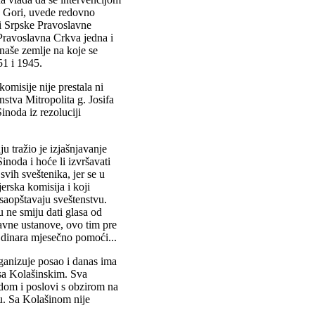
j Gori, uvede redovno
ti Srpske Pravoslavne
Pravoslavna Crkva jedna i
 naše zemlje na koje se
51 i 1945.
misije nije prestala ni
stva Mitropolita g. Josifa
inoda iz rezoluciji
u tražio je izjašnjavanje
inoda i hoće li izvršavati
vih sveštenika, jer se u
erska komisija i koji
saopštavaju sveštenstvu.
su ne smiju dati glasa od
žavne ustanove, ovo tim pre
 dinara mjesečno pomoći...
ganizuje posao i danas ima
sa Kolašinskim. Sva
dom i poslovi s obzirom na
ku. Sa Kolašinom nije