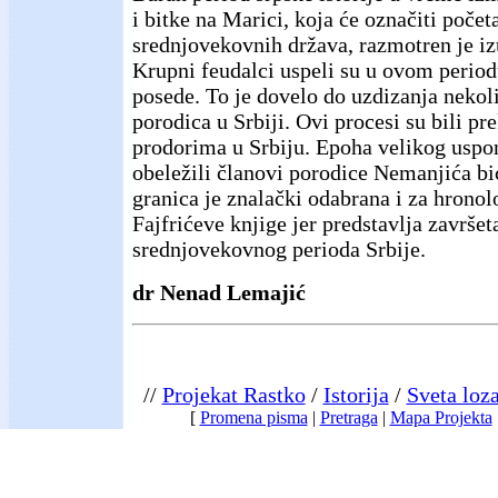
i bitke na Marici, koja će označiti počet
srednjovekovnih država, razmotren je i
Krupni feudalci uspeli su u ovom period
posede. To je dovelo do uzdizanja nekol
porodica u Srbiji. Ovi procesi su bili pr
prodorima u Srbiju. Epoha velikog uspon
obeležili članovi porodice Nemanjića bi
granica je znalački odabrana i za hrono
Fajfrićeve knjige jer predstavlja završe
srednjovekovnog perioda Srbije.
dr Nenad Lemajić
//
Projekat Rastko
/
Istorija
/
Sveta loz
[
Promena pisma
|
Pretraga
|
Mapa Projekta