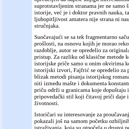
suprotstavljenim stranama jer ne samo št
istorije, već je i doktor pravnih nauka, 
ljubopitljivost amatera nije strana ni n
stručnjaka.
Suočavajući se sa tek fragmentarno sač
prošlosti, na osnovu kojih je morao rekon
razdoblje, autor se opredelio za origina
pristup. Za razliku od klasične metode 
istorijske priče samo u onim okvirima k
istorijski izvori, Fajfrić se opredelio za 
blizak metodi pisanja istorijskog romana
niti između mašte i dokumenta konstant
priču održi u granicama koje dopuštaju is
pripovedački stil koji čitavoj priči daje
životnosti.
Istoričari su interesovanje za proučava
pokazali još na samom početku ozbiljnih
istraživanja, koja su otpočela u drugoj 