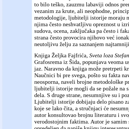
to bilo teško, zauzmu labaviji odnos pr
vezanim za krute, ali neophodne, princip
metodologije, ljubitelji istorije moraju
njima često neshvatljivu opreznost u iz
sudova, ocena, zaključaka pa često i fa
strana često provocira njihovo već ionak
neutoljivu želju za saznanjem najtamniji
Knjiga Željka Fajfrića,
Sveta loza Stef
Grafosrema iz Šida, popunjava veoma usp
jaz. Naravno da knjiga može pretrpeti kr
Naučnici bi pre svega, pošto su fakta n
neosporna, naveli brojne metodološke p
ljubitelji istorije mogli da se požale na
dela. S druge strane, nesumnjive su i poz
Ljubitelji istorije dobijaju delo pisano 
koje se lako čita, a stručnjaci će nesumn
autor konsultovao brojnu literaturu i svo
verodostojnim faktima. Autor je samim
opredeljen da napiše knjigu interesantn