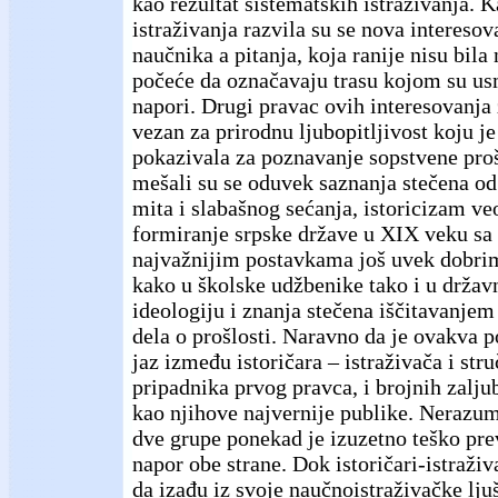
kao rezultat sistematskih istraživanja. K
istraživanja razvila su se nova intereso
naučnika a pitanja, koja ranije nisu bila
počeće da označavaju trasu kojom su us
napori. Drugi pravac ovih interesovanja 
vezan za prirodnu ljubopitljivost koju je
pokazivala za poznavanje sopstvene proš
mešali su se oduvek saznanja stečena od
mita i slabašnog sećanja, istoricizam v
formiranje srpske države u XIX veku sa
najvažnijim postavkama još uvek dobr
kako u školske udžbenike tako i u držav
ideologiju i znanja stečena iščitavanjem
dela o prošlosti. Naravno da je ovakva p
jaz između istoričara – istraživača i str
pripadnika prvog pravca, i brojnih zaljub
kao njihove najvernije publike. Nerazu
dve grupe ponekad je izuzetno teško pre
napor obe strane. Dok istoričari-istraži
da izađu iz svoje naučnoistraživačke lju