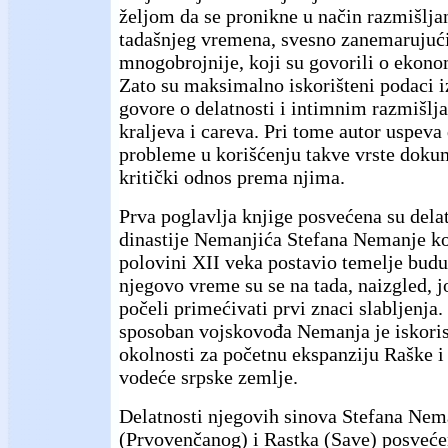
željom da se pronikne u način razmišljan
tadašnjeg vremena, svesno zanemarujući
mnogobrojnije, koji su govorili o ekono
Zato su maksimalno iskorišteni podaci iz
govore o delatnosti i intimnim razmišlj
kraljeva i careva. Pri tome autor uspeva 
probleme u korišćenju takve vrste doku
kritički odnos prema njima.
Prva poglavlja knjige posvećena su dela
dinastije Nemanjića Stefana Nemanje koj
polovini XII veka postavio temelje budu
njegovo vreme su se na tada, naizgled, j
počeli primećivati prvi znaci slabljenja.
sposoban vojskovođa Nemanja je iskoris
okolnosti za početnu ekspanziju Raške 
vodeće srpske zemlje.
Delatnosti njegovih sinova Stefana Nem
(Prvovenčanog) i Rastka (Save) posvećen