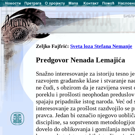
Zeljko Fajfrić:
Sveta loza Stefana Nemanje
Predgovor Nenada Lemajića
Snažno interesovanje za istoriju tesno j
razvojem građanske klase i stvaranje na
ne čudi, s obzirom da je razvijena svest
poreklu i prošlosti neophodan preduslov
spajaju pripadnike istog naroda. Već od
interesovanje za prošlost razdvojilo se 
pravca. Jedan bi označio njegovo uoblič
discipline, sa sopstvenom metodologijom
dovelo do oblikovanja i gomilanja novih