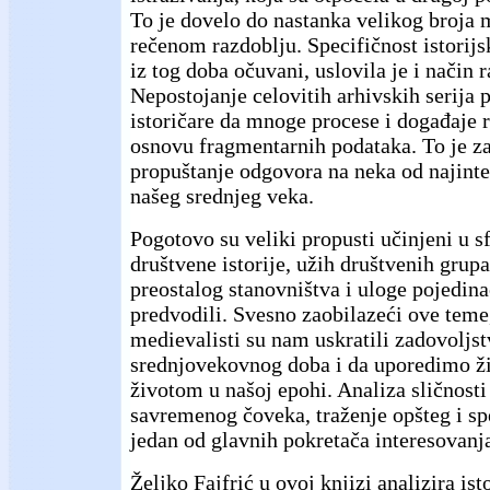
To je dovelo do nastanka velikog broja 
rečenom razdoblju. Specifičnost istorijs
iz tog doba očuvani, uslovila je i način 
Nepostojanje celovitih arhivskih serija p
istoričare da mnoge procese i događaje 
osnovu fragmentarnih podataka. To je z
propuštanje odgovora na neka od najinter
našeg srednjeg veka.
Pogotovo su veliki propusti učinjeni u s
društvene istorije, užih društvenih grupa
preostalog stanovništva i uloge pojedinac
predvodili. Svesno zaobilazeći ove teme,
medievalisti su nam uskratili zadovoljs
srednjovekovnog doba i da uporedimo živ
životom u našoj epohi. Analiza sličnosti 
savremenog čoveka, traženje opšteg i sp
jedan od glavnih pokretača interesovanja
Željko Fajfrić u ovoj knjizi analizira ist