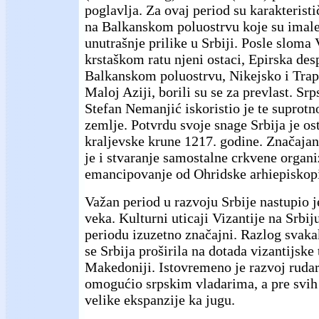
poglavlja. Za ovaj period su karakteris
na Balkanskom poluostrvu koje su imale
unutrašnje prilike u Srbiji. Posle sloma 
krstaškom ratu njeni ostaci, Epirska des
Balkanskom poluostrvu, Nikejsko i Trap
Maloj Aziji, borili su se za prevlast. Srp
Stefan Nemanjić iskoristio je te suprotno
zemlje. Potvrdu svoje snage Srbija je os
kraljevske krune 1217. godine. Značajan
je i stvaranje samostalne crkvene organi
emancipovanje od Ohridske arhiepiskopi
Važan period u razvoju Srbije nastupio j
veka. Kulturni uticaji Vizantije na Srbij
periodu izuzetno značajni. Razlog svakak
se Srbija proširila na dotada vizantijske 
Makedoniji. Istovremeno je razvoj rudar
omogućio srpskim vladarima, a pre svih
velike ekspanzije ka jugu.