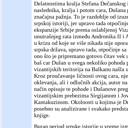
Delatnostima kralja Stefana Dečanskog 
naslednika, kralja i potom cara, Dušana
značajna pažnja. To je razdoblje od izuz
srpskoj istoriji, jer upravo tada otpočinj
ekspanzije Srbije prema oslabljenoj Viza
unutrašnjeg rata između Andronika II i 
u krizu od koje se više nikada nije opor
srpska država, upravo tada, otpočinje sa
ono što je pripremano gotovo čitav vek u
baš car Dušan u svega nekoliko pohoda p
vizantijskih teritorija na Balkanu našla
Kroz proučavanje ličnosti ovog cara, nj
oklevanja, ali i odlučnih akcija, autor 
način opisuje te pohode i Dušanove pre
vizantijskim prebezima Sirgijanom i J
Kantakuzinom. Okolnosti u kojima je Du
posebno su analizirane i svakako predsta
knjige.
Buran period srpske istorije u vreme i